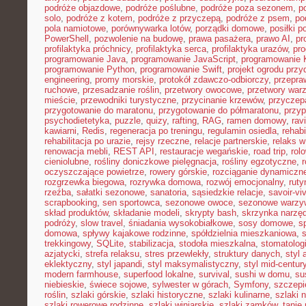
podróże objazdowe
,
podróże poślubne
,
podróże poza sezonem
,
p
solo
,
podróże z kotem
,
podróże z przyczepą
,
podróże z psem
,
po
pola namiotowe
,
porównywarka lotów
,
porządki domowe
,
posiłki p
PowerShell
,
pozwolenie na budowę
,
prawa pasażera
,
prawo AI
,
pr
profilaktyka próchnicy
,
profilaktyka serca
,
profilaktyka urazów
,
pr
programowanie Java
,
programowanie JavaScript
,
programowanie K
programowanie Python
,
programowanie Swift
,
projekt ogrodu pr
engineering
,
promy morskie
,
protokół zdawczo-odbiorczy
,
przepr
ruchowe
,
przesadzanie roślin
,
przetwory owocowe
,
przetwory war
mieście
,
przewodniki turystyczne
,
przycinanie krzewów
,
przyczep
przygotowanie do maratonu
,
przygotowanie do półmaratonu
,
przyp
psychodietetyka
,
puzzle
,
quizy
,
rafting
,
RAG
,
ramen domowy
,
rav
kawiarni
,
Redis
,
regeneracja po treningu
,
regulamin osiedla
,
rehabi
rehabilitacja po urazie
,
rejsy rzeczne
,
relacje partnerskie
,
relaks 
renowacja mebli
,
REST API
,
restauracje wegańskie
,
road trip
,
rol
cieniolubne
,
rośliny doniczkowe pielęgnacja
,
rośliny egzotyczne
,
r
oczyszczające powietrze
,
rowery górskie
,
rozciąganie dynamiczn
rozgrzewka biegowa
,
rozrywka domowa
,
rozwój emocjonalny
,
ruty
rzeźba
,
sałatki sezonowe
,
sanatoria
,
sąsiedzkie relacje
,
savoir-vi
scrapbooking
,
sen sportowca
,
sezonowe owoce
,
sezonowe warzy
skład produktów
,
składanie modeli
,
skrypty bash
,
skrzynka narzę
podróży
,
slow travel
,
śniadania wysokobiałkowe
,
sosy domowe
,
s
domowa
,
spływy kajakowe rodzinne
,
spółdzielnia mieszkaniowa
,
trekkingowy
,
SQLite
,
stabilizacja
,
stodoła mieszkalna
,
stomatolo
azjatycki
,
strefa relaksu
,
stres przewlekły
,
struktury danych
,
styl 
eklektyczny
,
styl japandi
,
styl maksymalistyczny
,
styl mid-centur
modern farmhouse
,
superfood lokalne
,
survival
,
sushi w domu
,
su
niebieskie
,
świece sojowe
,
sylwester w górach
,
Symfony
,
szczepi
roślin
,
szlaki górskie
,
szlaki historyczne
,
szlaki kulinarne
,
szlaki 
szlaki rowerowe rodzinne
,
szlaki winiarskie
,
szlaki zamków
,
tanie 