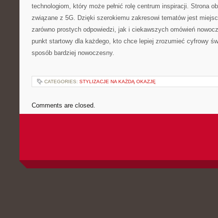
technologiom, który może pełnić rolę centrum inspiracji. Strona o
związane z 5G. Dzięki szerokiemu zakresowi tematów jest miejsc
zarówno prostych odpowiedzi, jak i ciekawszych omówień nowocz
punkt startowy dla każdego, kto chce lepiej zrozumieć cyfrowy świ
sposób bardziej nowoczesny.
CATEGORIES:
STYLIZACJE NA KAŻDĄ OKAZJĘ
Comments are closed.