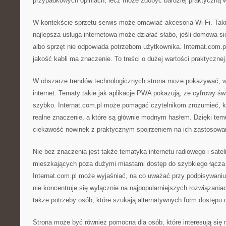
przypadkowych opiniach, lecz może zdobyć bardziej praktyczną 
W kontekście sprzętu serwis może omawiać akcesoria Wi-Fi. Tak
najlepsza usługa internetowa może działać słabo, jeśli domowa si
albo sprzęt nie odpowiada potrzebom użytkownika. Internat.com.
jakość kabli ma znaczenie. To treści o dużej wartości praktycznej
W obszarze trendów technologicznych strona może pokazywać, w
internet. Tematy takie jak aplikacje PWA pokazują, że cyfrowy świ
szybko. Internat.com.pl może pomagać czytelnikom zrozumieć, k
realne znaczenie, a które są głównie modnym hasłem. Dzięki tem
ciekawość nowinek z praktycznym spojrzeniem na ich zastosowa
Nie bez znaczenia jest także tematyka internetu radiowego i satel
mieszkających poza dużymi miastami dostęp do szybkiego łącza
Internat.com.pl może wyjaśniać, na co uważać przy podpisywani
nie koncentruje się wyłącznie na najpopularniejszych rozwiązania
także potrzeby osób, które szukają alternatywnych form dostępu d
Strona może być również pomocna dla osób, które interesują się 