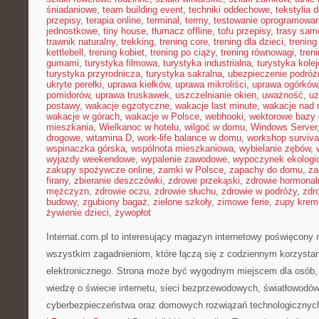
śniadaniowe
,
team building event
,
techniki oddechowe
,
tekstylia
przepisy
,
terapia online
,
terminal
,
termy
,
testowanie oprogramowan
jednostkowe
,
tiny house
,
tłumacz offline
,
tofu przepisy
,
trasy sa
trawnik naturalny
,
trekking
,
trening core
,
trening dla dzieci
,
trening
kettlebell
,
trening kobiet
,
trening po ciąży
,
trening równowagi
,
tren
gumami
,
turystyka filmowa
,
turystyka industrialna
,
turystyka kole
turystyka przyrodnicza
,
turystyka sakralna
,
ubezpieczenie podróż
ukryte perełki
,
uprawa kiełków
,
uprawa mikroliści
,
uprawa ogórków
pomidorów
,
uprawa truskawek
,
uszczelnianie okien
,
uważność
,
uz
postawy
,
wakacje egzotyczne
,
wakacje last minute
,
wakacje nad
wakacje w górach
,
wakacje w Polsce
,
webhooki
,
wektorowe bazy
mieszkania
,
Wielkanoc w hotelu
,
wilgoć w domu
,
Windows Server
drogowe
,
witamina D
,
work-life balance w domu
,
workshop surviva
wspinaczka górska
,
wspólnota mieszkaniowa
,
wybielanie zębów
,
wyjazdy weekendowe
,
wypalenie zawodowe
,
wypoczynek ekologi
zakupy spożywcze online
,
zamki w Polsce
,
zapachy do domu
,
za
firany
,
zbieranie deszczówki
,
zdrowe przekąski
,
zdrowie hormonal
mężczyzn
,
zdrowie oczu
,
zdrowie słuchu
,
zdrowie w podróży
,
zdr
budowy
,
zgubiony bagaż
,
zielone szkoły
,
zimowe ferie
,
zupy krem
żywienie dzieci
,
żywopłot
Internat.com.pl to interesujący magazyn internetowy poświęcony
wszystkim zagadnieniom, które łączą się z codziennym korzysta
elektronicznego. Strona może być wygodnym miejscem dla osób,
wiedzę o świecie internetu, sieci bezprzewodowych, światłowodów
cyberbezpieczeństwa oraz domowych rozwiązań technologicznych