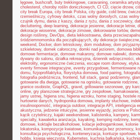
lęgowe
,
bushcraft
,
buty trekkingowe
,
caravaning
,
ceramika artyst
cholesterol
,
choroby roślin doniczkowych
,
CI CD
,
cięcie drzew
,
ci
city break Europa
,
city break Polska
,
city guide
,
cold brew
,
ćwicze
rzemieślniczy
,
cyfrowy detoks
,
czas wolny dorosłych
,
czas wolny 
czujnik dymu
,
dania z kaszy
,
dania z ryżu
,
dania z soczewicy
,
da
decluttering
,
deep learning
,
dekoracje jesienne
,
dekoracje letnie
,
d
dekoracje wiosenne
,
dekoracje zimowe
,
dekorowanie tortów
,
deme
design roślinny
,
DevOps
,
dieta lekkostrawna
,
dieta przeciwzapaln
śródziemnomorska dla początkujących
,
diy dekoracje świąteczne
weekend
,
Docker
,
dom letniskowy
,
dom modułowy
,
dom przyjazny
szkieletowy
,
domek całoroczny
,
domki nad jeziorem
,
domowa bibl
domowe fermentacje
,
domowe makarony
,
domowe nalewki
,
domow
dywany do salonu
,
działka rekreacyjna
,
dziennik wdzięczności
,
e
elektrolity
,
ergonomiczne ćwiczenia
,
escape room domowy
,
etyka 
eventy firmowe integracyjne
,
eventy przygodowe
,
fermentowane n
domu
,
fizjoprofilaktyka
,
florystyka domowa
,
food pairing
,
fotografi
fotografia podróżnicza
,
frontend
,
full stack
,
garaż podziemny
,
gla
gotowanie dla dwojga
,
gotowanie na ognisku
,
gotowanie rodzinne
,
granice osobiste
,
GraphQL
,
gravel
,
grillowanie sezonowe
,
gry kar
online
,
gry planszowe strategiczne
,
gry zespołowe
,
hamakowanie
jamy ustnej
,
higiena snu
,
higiena wzroku
,
home staging
,
hostele r
hurtownie danych
,
hydroponika domowa
,
implanty słuchowe
,
inde
insulinooporność
,
integracja outdoor
,
integracje API
,
inteligencja 
akustyczna
,
jedzenie intuicyjne
,
jesienne wyjazdy
,
jeziora w Pols
kącik czytelniczy
,
kajaki weekendowe
,
kalistenika
,
kampery
,
karm
specialty
,
kawalerka aranżacja
,
kayaking
,
kemping rodzinny
,
kemp
domowe
,
koktajle bezalkoholowe
,
kolacje jednogarnkowe
,
kolonie 
lokatorska
,
kompozycje kwiatowe
,
komunikacja bez przemocy
,
ko
konsultacja psychologiczna
,
konteneryzacja
,
kontuzje sportowe
,
hobby
,
księga wieczysta
,
Kubernetes
,
kuchnia bałkańska
,
kuchnia