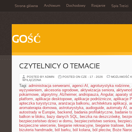
Archiwum
Dochodowy
Rosjanie
Strona główna
Spis Treści
GOŚĆ
CZYTELNICY O TEMACIE
POSTED BY ADMIN
POSTED ON CZE - 17 - 2026
MOŻLIWOŚĆ 
WYŁĄCZONA
Tagi:
administracja serwerami
,
agenci AI
,
agroturystyka rodzinne
,
wyżywieniem
,
akcesoria ogrodowe
,
aktywizacja seniora
,
aktywnoś
pokarmowe
,
algorytmy
,
Alzheimer
,
andropauza
,
Angular
,
aparaty 
platform
,
aplikacje desktopowe
,
aplikacje podróżnicze
,
aplikacje
apteczka turystyczna
,
aranżacja balkonu
,
architektura aplikacji
,
a
aromaterapia domowa
,
astroturystyka
,
audioguide
,
automaty AI
,
a
autostrady w Europie
,
backend
,
badania profilaktyczne
,
badanie t
balkon w bloku
,
bazy danych SQL
,
beczka na deszczówkę
,
bezpi
bezpieczeństwo dzieci w domu
,
bezpieczeństwo seniora
,
bezpiec
bezpieczne wiercenie
,
bieganie rekreacyjne
,
bieganie trailowe
,
bik
bizuteria handmade
,
ból barku
,
ból kolana
,
ból pleców
,
Boże Naro