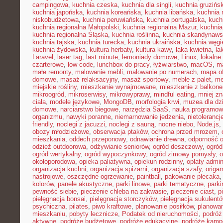
campingowa
,
kuchnia czeska
,
kuchnia dla singli
,
kuchnia gruzińs
kuchnia japońska
,
kuchnia koreańska
,
kuchnia libańska
,
kuchnia
niskobudżetowa
,
kuchnia peruwiańska
,
kuchnia portugalska
,
kuch
kuchnia regionalna Małopolski
,
kuchnia regionalna Mazur
,
kuchnia
kuchnia regionalna Śląska
,
kuchnia roślinna
,
kuchnia skandynaw
kuchnia tajska
,
kuchnia turecka
,
kuchnia ukraińska
,
kuchnia węgi
kuchnia żydowska
,
kultura herbaty
,
kultura kawy
,
łąka kwietna
,
la
Laravel
,
laser tag
,
last minute
,
lemoniady domowe
,
Linux
,
lokalne
czarterowe
,
low-code
,
lunchbox do pracy
,
łyżwiarstwo
,
macOS
,
m
małe remonty
,
malowanie mebli
,
malowanie po numerach
,
mapa of
domowe
,
masaż relaksacyjny
,
masaż sportowy
,
meble z palet
,
me
miejskie rośliny
,
mieszkanie wynajmowane
,
mieszkanie z balkon
mikroogród
,
mikroserwisy
,
mikrowyprawy
,
mindful eating
,
mniej z
ciała
,
modele językowe
,
MongoDB
,
morfologia krwi
,
muzea dla dzi
domowe
,
narciarstwo biegowe
,
narzędzia SaaS
,
nauka programow
organizmu
,
nawyki poranne
,
niemarnowanie jedzenia
,
nietoleranc
friendly
,
noclegi z jacuzzi
,
noclegi z sauną
,
nocne niebo
,
Node.js
,
obozy młodzieżowe
,
obserwacja ptaków
,
ochrona przed mrozem
,
mieszkania
,
oddech przeponowy
,
odnawianie drewna
,
odporność 
odzież outdoorowa
,
odżywianie seniorów
,
ogród deszczowy
,
ogród
ogród wertykalny
,
ogród wypoczynkowy
,
ogród zimowy pomysły
,
o
okołoporodowa
,
opieka paliatywna
,
opiekun rodzinny
,
opłaty admin
organizacja kuchni
,
organizacja spiżarni
,
organizacja szafy
,
origa
nastrojowe
,
oszczędne ogrzewanie
,
paintball
,
pakowanie plecaka
kolorów
,
panele akustyczne
,
parki linowe
,
parki tematyczne
,
parki
pewność siebie
,
pieczenie chleba na zakwasie
,
pieczenie ciast
,
p
pielęgnacja bonsai
,
pielęgnacja storczyków
,
pielęgnacja sukulent
psychiczna
,
pilates
,
piwo kraftowe
,
planowanie posiłków
,
planowa
mieszkaniu
,
pobyty lecznicze
,
Podatek od nieruchomości
,
podróż
aktywne
,
podróże budżetowe
,
podróże edukacyjne
,
podróże kam