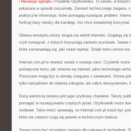
i Recenzje Sprzętu
i Poradniki Użytkownika. To serwis, w którym 
pokazana w sposób zrozumiały. Zamiast technicznego żargonu, c
praktyczne informacje, które pomagają rozwiązać problem. Intern
funkcję bazy wiedzy dla każdego, kto chce świadomiej korzystać z
Główna tematyka strony skupia się wokół internetu. Znajdują się t
czyli rozwiązań, z których korzystają zarówno uczniowie. Serwis
które zastanawiają się, jaki router wybrać. Dzięki temu strona ma
Internat.com.pl to również serwis o rozwoju sieci. Czytelnik może t
poświęcone temu, jak zmienia się internet, jakie technologie wc
Poruszane mogą być tu tematy związane z serwerami. Strona pokaz
tylko narzędziem do robienia zakupów, ale całym ekosystemem, któ
Dużą wartością serwisu jest jego użytkowy charakter. Teksty pub
pomagać w rozwiązywaniu częstych pytań. Użytkownik może dowie
osobowe. Takie treści sprawiają, że Internat.com.pl może być p
które nie zawsze czują się pewnie w technicznym świecie.
Strona może być przydatna zarówno dla ciekawych technologii. O