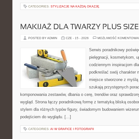
CATEGORIES:
STYLIZACJE NA KAŻDĄ OKAZJĘ
MAKIJAŻ DLA TWARZY PLUS SIZE
POSTED BY ADMIN
CZE - 15 - 2026
MOŻLIWOŚĆ KOMENTOWA
Serwis poradnikowy poświęc
pielęgnacji, kosmetykom, u
codziennym inspiracjom dla
podkreślać swój charakter n
miejsce stworzone z myślą 
szukają przystępnych pora
komponowania zestawów, dbania o cerę, trendów oraz sprawdzon
wygląd. Strona łączy poradnikową formę z tematyką bliską osobom
stylem dla różnych typów figury, świadomym budowaniem wizerun
podejściem do wyglądu. […]
CATEGORIES:
AI W GRAFICE I FOTOGRAFII