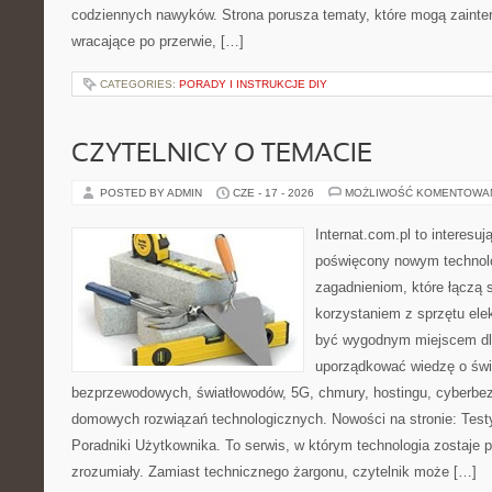
codziennych nawyków. Strona porusza tematy, które mogą zaint
wracające po przerwie, […]
CATEGORIES:
PORADY I INSTRUKCJE DIY
CZYTELNICY O TEMACIE
POSTED BY ADMIN
CZE - 17 - 2026
MOŻLIWOŚĆ KOMENTOWA
Internat.com.pl to interesu
poświęcony nowym technol
zagadnieniom, które łączą 
korzystaniem z sprzętu ele
być wygodnym miejscem dla
uporządkować wiedzę o świec
bezprzewodowych, światłowodów, 5G, chmury, hostingu, cyberbe
domowych rozwiązań technologicznych. Nowości na stronie: Testy
Poradniki Użytkownika. To serwis, w którym technologia zostaje
zrozumiały. Zamiast technicznego żargonu, czytelnik może […]