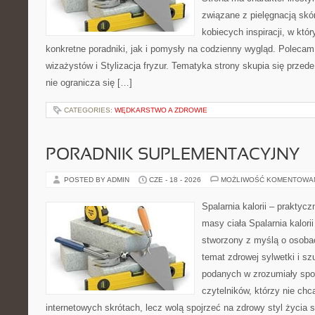
związane z pielęgnacją skó
kobiecych inspiracji, w kt
konkretne poradniki, jak i pomysły na codzienny wygląd. Polecam 
wizażystów i Stylizacja fryzur. Tematyka strony skupia się przed
nie ogranicza się […]
CATEGORIES:
WĘDKARSTWO A ZDROWIE
PORADNIK SUPLEMENTACYJNY
POSTED BY ADMIN
CZE - 18 - 2026
MOŻLIWOŚĆ KOMENTOWA
Spalarnia kalorii – praktyc
masy ciała Spalarnia kalorii
stworzony z myślą o osoba
temat zdrowej sylwetki i sz
podanych w zrozumiały spos
czytelników, którzy nie chc
internetowych skrótach, lecz wolą spojrzeć na zdrowy styl życia 