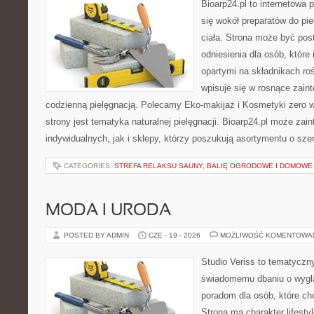
Bioarp24.pl to internetowa 
się wokół preparatów do pie
ciała. Strona może być pos
odniesienia dla osób, które
opartymi na składnikach roś
wpisuje się w rosnące zain
codzienną pielęgnacją. Polecamy Eko-makijaż i Kosmetyki zer
strony jest tematyka naturalnej pielęgnacji. Bioarp24.pl może za
indywidualnych, jak i sklepy, którzy poszukują asortymentu o sz
CATEGORIES:
STREFA RELAKSU SAUNY, BALIĘ OGRODOWE I DOMOWE
MODA I URODA
POSTED BY ADMIN
CZE - 19 - 2026
MOŻLIWOŚĆ KOMENTOWA
Studio Veriss to tematyczn
świadomemu dbaniu o wygl
poradom dla osób, które ch
Strona ma charakter lifesty