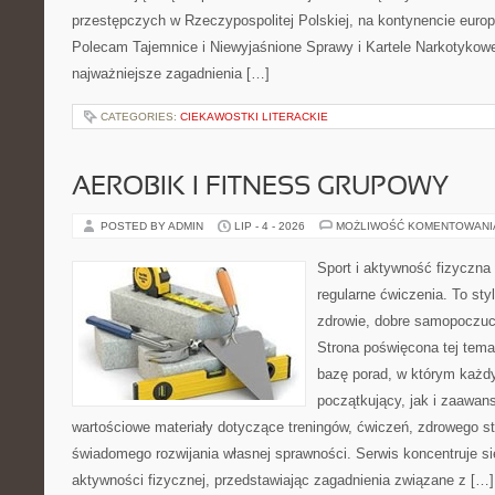
przestępczych w Rzeczypospolitej Polskiej, na kontynencie europ
Polecam Tajemnice i Niewyjaśnione Sprawy i Kartele Narkotykowe.
najważniejsze zagadnienia […]
CATEGORIES:
CIEKAWOSTKI LITERACKIE
AEROBIK I FITNESS GRUPOWY
POSTED BY ADMIN
LIP - 4 - 2026
MOŻLIWOŚĆ KOMENTOWAN
Sport i aktywność fizyczna 
regularne ćwiczenia. To sty
zdrowie, dobre samopoczuci
Strona poświęcona tej tem
bazę porad, w którym każdy
początkujący, jak i zaawa
wartościowe materiały dotyczące treningów, ćwiczeń, zdrowego st
świadomego rozwijania własnej sprawności. Serwis koncentruje s
aktywności fizycznej, przedstawiając zagadnienia związane z […]