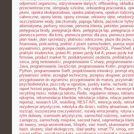
odporność organizmu
,
odzyskiwanie danych
,
offboarding
,
okładka
przeciwsłoneczne
,
olimpiady szkolne
,
onboarding pracownika
,
opi
psem
,
opieka okołoporodowa
,
opieka paliatywna
,
opiekun rodzinn
całoroczne
,
opony letnie
,
opony zimowe
,
orkiestry dęte
,
ortodoncj
oszczędzanie wody
,
paczkomaty
,
papuga falista
,
paznokcie hybr
alternatywna
,
perfumy niszowe
,
persona klienta
,
petsitter
,
pewność
pielęgnacja brody
,
pielęgnacja dłoni
,
pielęgnacja łap
,
pielęgnacja 
pierwsza pomoc dla kota
,
pierwsza pomoc dla psa
,
pierwsza pom
plan nauki
,
plan sprzedaży
,
płatności odroczone
,
plaże dla psów
,
finansowa
,
podcasting
,
podróż z psem samochodem
,
poezja wsp
prywatności
,
pompa ciepła powietrzna
,
PostgreSQL
,
PowerShell
,
praktyki studenckie
,
prawo AI
,
prawo jazdy kat A
,
prawo jazdy kat
firmowe
,
product market fit
,
produktywność osobista
,
profilaktyka
serca
,
próg rentowności
,
programowanie C sharp
,
programowanie d
Java
,
programowanie JavaScript
,
programowanie Kotlin
,
program
Python
,
programowanie Swift
,
projektowanie interakcji
,
prompt eng
prywatność online
,
przegląd techniczny
,
przepisy drogowe
,
przest
przygotowanie do egzaminu
,
przygotowanie do matury
,
przysmaki
psychodietetyka
,
pszczoły w ogrodzie
,
punkty karne
,
rachunki za
raport historii pojazdu
,
Raspberry Pi
,
raty online
,
React
,
recenzje 
recykling treści
,
redakcja tekstu
,
Redis
,
regulamin sklepu
,
reklama
rękojmia
,
rekomendacje klientów
,
rekrutacja zdalna
,
relacje partne
reportaż
,
research UX
,
reskilling
,
REST API
,
retencja wody
,
retino
rezydencje artystyczne
,
robotyka dla dzieci
,
rośliny akwariowe
,
ro
rozrząd
,
rozszerzona rzeczywistość
,
rozwój emocjonalny
,
rutyna 
rytm dobowy
,
rzemiosło artystyczne
,
samochód rodzinny
,
samoch
zastępczy
,
samochody miejskie
,
second hand
,
segmentacja klien
do twarzy
,
sesja wizerunkowa
,
Shopify
,
sieć mesh
,
skanowanie 3
bash
,
skutery
,
ślad ekologiczny
,
ślad wodny
,
smart TV
,
smog
,
smy
social selling
,
socjalizacja kota
,
socjalizacja szczeniaka
,
socreal