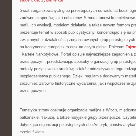
studenckie
,
żywienie kur
Świat zorganizowanych grup przestępczych od wielu lat budzi og
zarówno ekspertów, jak i odbiorców. Strona stanowi kompleksow
mafii, ich ewolucji, modelom działania, a także nowym formom pr
prezentuje temat w sposób publicystyczny, koncentrując się na p
związanych z działalnością zorganizowanych grup przestępczych 
na kontynencie europejskim oraz na całym globie. Polecam
Tajem
i Kartele Narkotykowe. Portal opisuje najważniejsze zagadnienia
przestępczym, przedstawiając sposoby organizacji grup przestępcz
metody pozyskiwania środków, a także oddziaływanie tego rodzaju
bezpieczeństwa publicznego. Dzięki regularnie dodawanym mater
zrozumieć zarówno historyczne wydarzenia, jak i współczesne zja
przestępczych.
Tematyka strony obejmuje organizacje mafijne z Włoch, międzyna
bałkańskie, Yakuzę, a także rosyjskie grupy przestępcze. Czyteln
dotyczące organizacji przestępczych obu Ameryk, państw afrykańs
części świata.