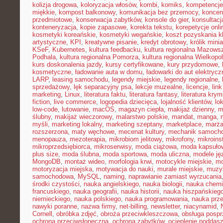
kolizja drogowa
,
koloryzacja włosów
,
kombi
,
komiks
,
kompetencje
miękkie
,
kompost balkonowy
,
komunikacja bez przemocy
,
koncen
przedmiotowe
,
konserwacja zabytków
,
konsole do gier
,
konsultacj
konteneryzacja
,
kopie zapasowe
,
korekta tekstu
,
korepetycje onli
kosmetyki koreańskie
,
kosmetyki wegańskie
,
koszt pozyskania kl
artystyczne
,
KPI
,
kreatywne pisanie
,
kredyt obrotowy
,
królik mini
KSeF
,
Kubernetes
,
kultura feedbacku
,
kultura regionalna Mazows
Podhala
,
kultura regionalna Pomorza
,
kultura regionalna Wielkopol
kurs doskonalenia jazdy
,
kursy certyfikowane
,
kury przydomowe
,
kosmetyczne
,
ładowanie auta w domu
,
ładowarki do aut elektryc
LARP
,
leasing samochodu
,
legendy miejskie
,
legendy regionalne
,
sprzedażowy
,
lęk separacyjny psa
,
lekcje muzealne
,
licencje
,
link
marketing
,
Linux
,
literatura faktu
,
literatura fantasy
,
literatura krym
fiction
,
live commerce
,
logopedia dziecięca
,
lojalność klientów
,
lo
low-code
,
lutowanie
,
macOS
,
magazyn ciepła
,
makijaż dzienny
,
m
ślubny
,
makijaż wieczorowy
,
malarstwo polskie
,
mandat
,
manga
,
myśli
,
marketing lokalny
,
marketing szeptany
,
marketplace
,
marż
rozszerzona
,
maty węchowe
,
mecenat kultury
,
mechanik samoch
menopauza
,
mezoterapia
,
mikrobiom jelitowy
,
mikrofony
,
mikroins
mikroprzedsiębiorca
,
mikroserwisy
,
moda ciążowa
,
moda kapsuło
plus size
,
moda ślubna
,
moda sportowa
,
moda uliczna
,
modele ję
MongoDB
,
montaż wideo
,
morfologia krwi
,
motocykle miejskie
,
mo
motoryzacja miejska
,
motywacja do nauki
,
murale miejskie
,
muzy
samochodowa
,
MySQL
,
naming
,
naprawianie zamiast wyrzucania
środki czystości
,
nauka angielskiego
,
nauka biologii
,
nauka chemi
francuskiego
,
nauka geografii
,
nauka historii
,
nauka hiszpańskieg
niemieckiego
,
nauka polskiego
,
nauka programowania
,
nauka prz
nawyki poranne
,
nazwa firmy
,
net-billing
,
newsletter
,
niacynamid
,
Cornell
,
obróbka zdjęć
,
obroża przeciwkleszczowa
,
obsługa posp
ochrona przeciwsłoneczna
,
ochrona zabytków
,
ocieplenie poddas