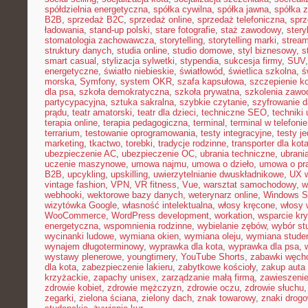
spółdzielnia energetyczna
,
spółka cywilna
,
spółka jawna
,
spółka z
B2B
,
sprzedaż B2C
,
sprzedaż online
,
sprzedaż telefoniczna
,
sprz
ładowania
,
stand-up polski
,
stare fotografie
,
staż zawodowy
,
stery
stomatologia zachowawcza
,
storytelling
,
storytelling marki
,
stream
struktury danych
,
studia online
,
studio domowe
,
styl biznesowy
,
s
smart casual
,
stylizacja sylwetki
,
stypendia
,
sukcesja firmy
,
SUV
energetyczne
,
światło niebieskie
,
światłowód
,
świetlica szkolna
,
ś
morska
,
Symfony
,
system OKR
,
szafa kapsułowa
,
szczepienie k
dla psa
,
szkoła demokratyczna
,
szkoła prywatna
,
szkolenia zawo
partycypacyjna
,
sztuka sakralna
,
szybkie czytanie
,
szyfrowanie 
prądu
,
teatr amatorski
,
teatr dla dzieci
,
techniczne SEO
,
techniki 
terapia online
,
terapia pedagogiczna
,
terminal
,
terminal w telefonie
terrarium
,
testowanie oprogramowania
,
testy integracyjne
,
testy j
marketing
,
tkactwo
,
torebki
,
tradycje rodzinne
,
transporter dla kot
ubezpieczenie AC
,
ubezpieczenie OC
,
ubrania techniczne
,
ubrania
uczenie maszynowe
,
umowa najmu
,
umowa o dzieło
,
umowa o pr
B2B
,
upcykling
,
upskilling
,
uwierzytelnianie dwuskładnikowe
,
UX w
vintage fashion
,
VPN
,
VR fitness
,
Vue
,
warsztat samochodowy
,
w
webhooki
,
wektorowe bazy danych
,
weterynarz online
,
Windows S
wizytówka Google
,
własność intelektualna
,
włosy kręcone
,
włosy 
WooCommerce
,
WordPress development
,
workation
,
wsparcie kr
energetyczna
,
wspomnienia rodzinne
,
wybielanie zębów
,
wybór st
wycinanki ludowe
,
wymiana okien
,
wymiana oleju
,
wymiana stude
wynajem długoterminowy
,
wyprawka dla kota
,
wyprawka dla psa
,
wystawy plenerowe
,
youngtimery
,
YouTube Shorts
,
zabawki węch
dla kota
,
zabezpieczenie lakieru
,
zabytkowe kościoły
,
zakup auta
krzyżackie
,
zapachy unisex
,
zarządzanie małą firmą
,
zawieszeni
zdrowie kobiet
,
zdrowie mężczyzn
,
zdrowie oczu
,
zdrowie słuchu
zegarki
,
zielona ściana
,
zielony dach
,
znak towarowy
,
znaki drog