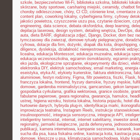
szkole
,
bezpieczeństwo Wi-Fi
,
biblioteka szkolna
,
biblioteki lokal
skórzane
,
buty sportowe
,
carsharing miejski
,
ceramidy
,
chatbot f
choroby odkleszczowe
,
chóry
,
CI CD
,
ciśnienie krwi
,
cmentarze z
content plan
,
coworking lokalny
,
cyberhigiena firmy
,
cyfrowy deto
jakości powietrza
,
czyszczenie uszu psa
,
czytanie dzieciom
,
czy
engineering
,
data science
,
debata oksfordzka
,
deep learning
,
dele
depilacja laserowa
,
design system
,
detailing wnętrza
,
DevOps
,
di
auta
,
dieta BARF
,
digitalizacja zdjęć
,
Django
,
Docker
,
dom bez ra
tymczasowy dla zwierząt
,
domowe rytuały pielęgnacyjne
,
doradz
cyfrowa
,
dotacje dla firm
,
dożynki
,
drapak dla kota
,
dropshipping
,
diligence
,
dysleksja
,
działalność nierejestrowana
,
dziennik wdzięc
licealna
,
edukacja Montessori
,
edukacja muzealna
,
edukacja spec
edukacja wczesnoszkolna
,
egzamin ósmoklasisty
,
egzamin prakt
eko jazda
,
ekologiczne sprzątanie
,
eksperymenty dla dzieci
,
elek
elektronika DIY
,
elektryk samochodowy
,
email marketing
,
energia
eseistyka
,
etyka AI
,
etykiety kurierskie
,
faktura elektroniczna
,
fal
aluminiowe
,
festyn rodzinny
,
Figma
,
filtr powietrza
,
fiszki
,
Flask
,
f
franczyza lokalna
,
frontend
,
fryzury damskie
,
fryzury męskie
,
fulf
domowe
,
garderoba minimalistyczna
,
garncarstwo
,
gekon lamparc
gospodarka cyrkularna
,
grafika wektorowa
,
granice osobiste
,
grant
fabularne papierowe
,
gwara regionalna
,
gwarancja
,
hamulce
,
head
ustnej
,
higiena wzroku
,
historia lokalna
,
historia pojazdu
,
hotel dla
hurtownie danych
,
hybryda plug-in
,
identyfikacja marki
,
ikonografi
improwizacja teatralna
,
Instagram Reels
,
instrukcje stanowiskowe
insulinooporność
,
integracja sensoryczna
,
integracje API
,
intelig
inteligentny termostat
,
internat
,
internet satelitarny
,
inwestor anioł
regionalny
,
jarmarki świąteczne
,
jazda defensywna
,
jednoosobowa 
publikacji
,
kamera internetowa
,
kampanie sezonowe
,
kanarek
,
kar
sucha dla psa
,
kasa fiskalna online
,
kastracja kota
,
kastracja psa
domowe
,
kleszcze u psa
,
klimatyzacja samochodowa
,
kluby ksią