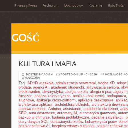
Archiwum
Dochodowy
Rosjanie
Strona główna
Spis Treści
GOŚĆ
KULTURA I MAFIA
POSTED BY ADMIN
POSTED ON LIP - 5 - 2026
MOŻLIWOŚĆ K
WYŁĄCZONA
Tagi:
ADHD w szkole
,
administracja serwerami
,
Adobe XD
,
adopcj
brodata
,
agenci AI
,
akademik studencki
,
aktywizacja seniora
,
akw
słodkowodne
,
akwarystyka
,
alergia u kota
,
alergia u psa
,
algorytm
Amazon
,
analiza kolorystyczna
,
analiza konkurencji
,
andropauza
,
słuchowe
,
aplikacje cross-platform
,
aplikacje desktopowe
,
aplika
architektura aplikacji
,
architektura bibliotek
,
architektura drewnian
archiwa rodzinne
,
Arduino
,
assistance
,
audiobooki dla dzieci
,
audy
SEO
,
auta dostawcze
,
automaty AI
,
automatyka garażowa
,
autom
backup w chmurze
,
badania profilaktyczne
,
badanie satysfakcji
,
b
bazy danych SQL
,
behawiorysta kotów
,
behawiorysta psów
,
benef
bezpieczeństwo AI
,
bezpieczeństwo hulajnogi
,
bezpieczeństwo se