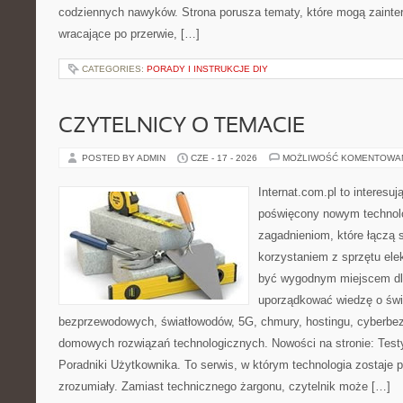
codziennych nawyków. Strona porusza tematy, które mogą zaint
wracające po przerwie, […]
CATEGORIES:
PORADY I INSTRUKCJE DIY
CZYTELNICY O TEMACIE
POSTED BY ADMIN
CZE - 17 - 2026
MOŻLIWOŚĆ KOMENTOWA
Internat.com.pl to interesu
poświęcony nowym technol
zagadnieniom, które łączą 
korzystaniem z sprzętu ele
być wygodnym miejscem dla
uporządkować wiedzę o świec
bezprzewodowych, światłowodów, 5G, chmury, hostingu, cyberbe
domowych rozwiązań technologicznych. Nowości na stronie: Testy
Poradniki Użytkownika. To serwis, w którym technologia zostaje
zrozumiały. Zamiast technicznego żargonu, czytelnik może […]