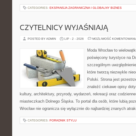
CATEGORIES:
EKSPANSJA ZAGRANICZNA I GLOBALNY BIZNES
CZYTELNICY WYJAŚNIAJĄ
POSTED BY ADMIN
LIP - 2 - 2026
MOŻLIWOŚĆ KOMENTOWAN
Moda Wrocław to wielowątk
poświęcony turystyce na D
szczególnym uwzględnienie
które tworzą niezwykle nie
Polski. Strona jest przestr
znaleźć ciekawe opisy dotyc
kultury, architektury, przyrody, wydarzeń, rekreacji oraz codzienn
miasteczkach Dolnego Śląska. To portal dla osób, które lubią poz
Wrocław nie ogranicza się wyłącznie do najbardziej znanych atrakc
CATEGORIES:
PORADNIK STYLU