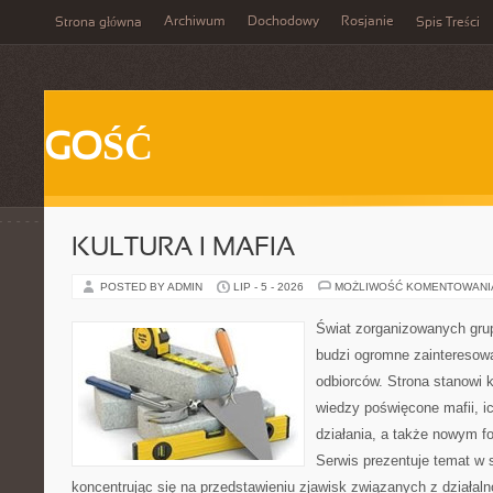
Archiwum
Dochodowy
Rosjanie
Strona główna
Spis Treści
GOŚĆ
KULTURA I MAFIA
POSTED BY ADMIN
LIP - 5 - 2026
MOŻLIWOŚĆ KOMENTOWAN
Świat zorganizowanych grup
budzi ogromne zainteresowa
odbiorców. Strona stanowi
wiedzy poświęcone mafii, i
działania, a także nowym f
Serwis prezentuje temat w 
koncentrując się na przedstawieniu zjawisk związanych z działal