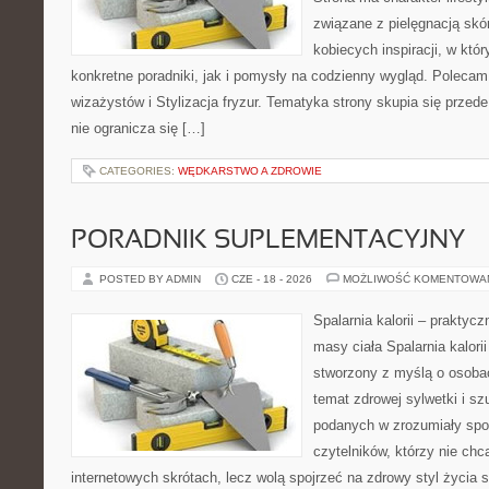
związane z pielęgnacją skó
kobiecych inspiracji, w kt
konkretne poradniki, jak i pomysły na codzienny wygląd. Polecam 
wizażystów i Stylizacja fryzur. Tematyka strony skupia się przed
nie ogranicza się […]
CATEGORIES:
WĘDKARSTWO A ZDROWIE
PORADNIK SUPLEMENTACYJNY
POSTED BY ADMIN
CZE - 18 - 2026
MOŻLIWOŚĆ KOMENTOWA
Spalarnia kalorii – praktyc
masy ciała Spalarnia kalorii
stworzony z myślą o osoba
temat zdrowej sylwetki i sz
podanych w zrozumiały spos
czytelników, którzy nie chc
internetowych skrótach, lecz wolą spojrzeć na zdrowy styl życia 