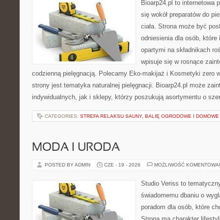
Bioarp24.pl to internetowa 
się wokół preparatów do pie
ciała. Strona może być pos
odniesienia dla osób, które
opartymi na składnikach roś
wpisuje się w rosnące zain
codzienną pielęgnacją. Polecamy Eko-makijaż i Kosmetyki zer
strony jest tematyka naturalnej pielęgnacji. Bioarp24.pl może za
indywidualnych, jak i sklepy, którzy poszukują asortymentu o sz
CATEGORIES:
STREFA RELAKSU SAUNY, BALIĘ OGRODOWE I DOMOWE
MODA I URODA
POSTED BY ADMIN
CZE - 19 - 2026
MOŻLIWOŚĆ KOMENTOWA
Studio Veriss to tematyczn
świadomemu dbaniu o wygl
poradom dla osób, które ch
Strona ma charakter lifesty