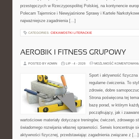
przestępczych w Rzeczypospolitej Polskiej, na kontynencie europ
Polecam Tajemnice i Niewyjaśnione Sprawy i Kartele Narkotykowe.
najważniejsze zagadnienia […]
CATEGORIES:
CIEKAWOSTKI LITERACKIE
AEROBIK I FITNESS GRUPOWY
POSTED BY ADMIN
LIP - 4 - 2026
MOŻLIWOŚĆ KOMENTOWAN
Sport i aktywność fizyczna 
regularne ćwiczenia. To sty
zdrowie, dobre samopoczuci
Strona poświęcona tej tem
bazę porad, w którym każdy
początkujący, jak i zaawa
wartościowe materiały dotyczące treningów, ćwiczeń, zdrowego st
świadomego rozwijania własnej sprawności. Serwis koncentruje s
aktywności fizycznej, przedstawiając zagadnienia związane z […]