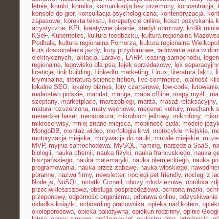
letnie
,
kombi
,
komiks
,
komunikacja bez przemocy
,
koncentracja
,
konsole do gier
,
konsultacja psychologiczna
,
konteneryzacja
,
kon
zapasowe
,
korekta tekstu
,
korepetycje online
,
koszt pozyskania k
artystyczne
,
KPI
,
kreatywne pisanie
,
kredyt obrotowy
,
królik mini
KSeF
,
Kubernetes
,
kultura feedbacku
,
kultura regionalna Mazows
Podhala
,
kultura regionalna Pomorza
,
kultura regionalna Wielkopol
kurs doskonalenia jazdy
,
kury przydomowe
,
ładowanie auta w do
elektrycznych
,
laktacja
,
Laravel
,
LARP
,
leasing samochodu
,
legen
regionalne
,
legowisko dla psa
,
lejek sprzedażowy
,
lęk separacyjn
licencje
,
link building
,
LinkedIn marketing
,
Linux
,
literatura faktu
,
l
kryminalna
,
literatura science fiction
,
live commerce
,
lojalność kli
lokalne SEO
,
lokalny biznes
,
loty czarterowe
,
low-code
,
lutowanie
malarstwo polskie
,
mandat
,
manga
,
mapa offline
,
mapy myśli
,
mar
szeptany
,
marketplace
,
marszobiegi
,
marża
,
masaż relaksacyjny
matura rozszerzona
,
maty węchowe
,
mecenat kultury
,
mechanik 
menedżer haseł
,
menopauza
,
mikrobiom jelitowy
,
mikrofony
,
mikr
mikroserwisy
,
mniej znane miejsca
,
mobilność ciała
,
modele języ
MongoDB
,
montaż wideo
,
morfologia krwi
,
motocykle miejskie
,
mo
motoryzacja miejska
,
motywacja do nauki
,
murale miejskie
,
muzea
MVP
,
myjnia samochodowa
,
MySQL
,
naming
,
narzędzia SaaS
,
na
biologii
,
nauka chemii
,
nauka fizyki
,
nauka francuskiego
,
nauka ge
hiszpańskiego
,
nauka matematyki
,
nauka niemieckiego
,
nauka po
programowania
,
nauka przez zabawę
,
nauka włoskiego
,
nawodnie
poranne
,
nazwa firmy
,
newsletter
,
noclegi pet friendly
,
noclegi z ja
Node.js
,
NoSQL
,
notatki Cornell
,
obozy młodzieżowe
,
obróbka zd
przeciwkleszczowa
,
obsługa posprzedażowa
,
ochrona marki
,
ochr
przeponowy
,
odporność organizmu
,
odprawa online
,
odzyskiwanie
okładka książki
,
onboarding pracownika
,
opieka nad kotem
,
opiek
okołoporodowa
,
opieka paliatywna
,
opiekun rodzinny
,
opinie Googl
letnie
,
opony zimowe
,
opóźniony lot
,
orkiestry dęte
,
ortodoncja
,
oś