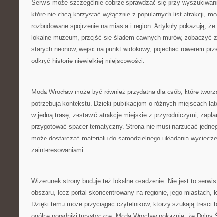
Serwis może szczególnie dobrze sprawdzać się przy wyszukiwani
które nie chcą korzystać wyłącznie z popularnych list atrakcji, mo
rozbudowane spojrzenie na miasta i region. Artykuły pokazują, ż
lokalne muzeum, przejść się śladem dawnych murów, zobaczyć 
starych neonów, wejść na punkt widokowy, pojechać rowerem prze
odkryć historię niewielkiej miejscowości.
Moda Wrocław może być również przydatna dla osób, które tworzą
potrzebują kontekstu. Dzięki publikacjom o różnych miejscach łat
w jedną trasę, zestawić atrakcje miejskie z przyrodniczymi, zapl
przygotować spacer tematyczny. Strona nie musi narzucać jedne
może dostarczać materiału do samodzielnego układania wyciecze
zainteresowaniami.
Wizerunek strony buduje też lokalne osadzenie. Nie jest to serw
obszaru, lecz portal skoncentrowany na regionie, jego miastach, kult
Dzięki temu może przyciągać czytelników, którzy szukają treści b
ogólne poradniki turystyczne. Moda Wrocław pokazuje, że Dolny 