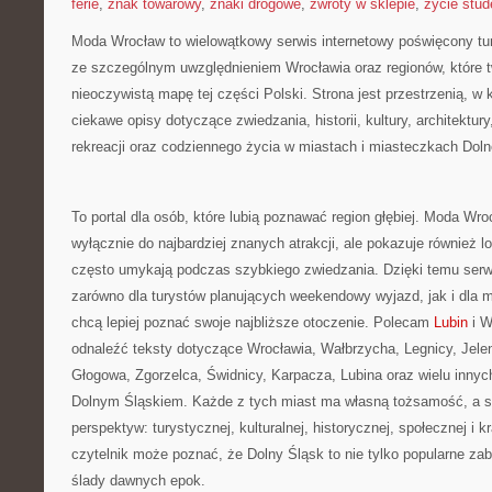
ferie
,
znak towarowy
,
znaki drogowe
,
zwroty w sklepie
,
życie stud
Moda Wrocław to wielowątkowy serwis internetowy poświęcony tu
ze szczególnym uwzględnieniem Wrocławia oraz regionów, które 
nieoczywistą mapę tej części Polski. Strona jest przestrzenią, 
ciekawe opisy dotyczące zwiedzania, historii, kultury, architektur
rekreacji oraz codziennego życia w miastach i miasteczkach Dol
To portal dla osób, które lubią poznawać region głębiej. Moda Wro
wyłącznie do najbardziej znanych atrakcji, ale pokazuje również l
często umykają podczas szybkiego zwiedzania. Dzięki temu ser
zarówno dla turystów planujących weekendowy wyjazd, jak i dla 
chcą lepiej poznać swoje najbliższe otoczenie. Polecam
Lubin
i W
odnaleźć teksty dotyczące Wrocławia, Wałbrzycha, Legnicy, Jelen
Głogowa, Zgorzelca, Świdnicy, Karpacza, Lubina oraz wielu inny
Dolnym Śląskiem. Każde z tych miast ma własną tożsamość, a se
perspektyw: turystycznej, kulturalnej, historycznej, społecznej i 
czytelnik może poznać, że Dolny Śląsk to nie tylko popularne zaby
ślady dawnych epok.