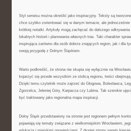
Styl serwisu można określić jako inspiracyjny. Teksty są tworzone
chce szybko zorientować się w danym temacie, ale jednocześnie 
krótkiej notatki. Artykuły mogą zachęcać do dalszego odkrywania
lokalnych historii i planowania własnych tras. Taki charakter spr
inspirująca zarówno dla osób dobrze znających region, jak i dla t
swoją przygodę z Dolnym Śląskiem.
Warto podkreślić, że strona nie skupia się wyłącznie na Wrocła
kojarzyć się przede wszystkim ze stolicą regionu, treści obejmuj
Dzięki temu czytelnik może zajrzeć do Głogowa, Bolesławca, Leg
Zgorzelca, Jeleniej Góry, Karpacza czy Lubina. Tak szerokie ujęc
być traktowany jako regionalna mapa inspiracji.
Dolny Śląsk przedstawiony na stronie jest regionem pełnym kontra
pojawiają się tematy związane z wielkomiejskim Wrocławiem, jego 
edukacją i miejskimi opowieściami. Z drugiej strony serwis kier