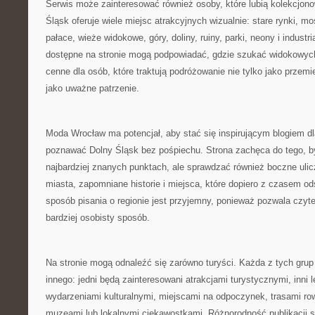
Serwis może zainteresować również osoby, które lubią kolekcjon
Śląsk oferuje wiele miejsc atrakcyjnych wizualnie: stare rynki, m
pałace, wieże widokowe, góry, doliny, ruiny, parki, neony i industri
dostępne na stronie mogą podpowiadać, gdzie szukać widokowyc
cenne dla osób, które traktują podróżowanie nie tylko jako przemi
jako uważne patrzenie.
Moda Wrocław ma potencjał, aby stać się inspirującym blogiem d
poznawać Dolny Śląsk bez pośpiechu. Strona zachęca do tego, b
najbardziej znanych punktach, ale sprawdzać również boczne ulic
miasta, zapomniane historie i miejsca, które dopiero z czasem ods
sposób pisania o regionie jest przyjemny, ponieważ pozwala czyt
bardziej osobisty sposób.
Na stronie mogą odnaleźć się zarówno turyści. Każda z tych gr
innego: jedni będą zainteresowani atrakcjami turystycznymi, inni 
wydarzeniami kulturalnymi, miejscami na odpoczynek, trasami r
muzeami lub lokalnymi ciekawostkami. Różnorodność publikacji 