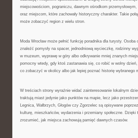
miejscowościom, pograniczu, dawnym ośrodkom przemysłowym
oraz miejscom, które zachowały historyczny charakter. Takie połą
może zobaczyć region z wielu stron.
Moda Wrocław może pełnić funkcję poradnika dla turysty. Osoba
znaleźć pomysły na spacer, jednodniową wycieczkę, rodzinny wyp
w muzeum, wyprawę w góry albo odkrywanie mniej znanych miejs
pomocny wtedy, gdy ktoś zastanawia się, co robić w wolny dzień,
co zobaczyć w okolicy albo jak lepiej poznać historię wybranego 
W treściach strony wyraźnie widać zainteresowanie lokalnym dzie
traktują miast jedynie jako punktów na mapie, lecz jako przestrz
Legnica, Wałbrzych, Głogów czy Zgorzelec są opisywane poprzez a
kulturę, mieszkańców, wydarzenia i przemiany społeczne. Dzięki 
zrozumieć, jak miejsca zachowują pamięć dawnych czasów.