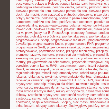
paczkomaty
,
pałace w Polsce
,
papuga falista
,
parki tematyczne
,
pedagogika alternatywna
,
persona klienta
,
petsitter
,
pewność sieb
pierwsza pomoc dla kota
,
pierwsza pomoc dla psa
,
pierwsza pom
deck
,
plan nauki
,
plan sprzedaży
,
płatności odroczone
,
plaże dla 
pobyty lecznicze
,
podcasting
,
podróż z psem samochodem
,
podr
kamperem
,
podróże poślubne
,
podróże poza sezonem
,
podróże se
odpowiedzialne
,
poezja współczesna
,
pola namiotowe
,
polityka p
PowerShell
,
powłoka ceramiczna
,
praktyki studenckie
,
prawa pas
kat A
,
prawo jazdy kat B
,
PrestaShop
,
procedury firmowe
,
product
osobista
,
profilaktyka próchnicy
,
profilaktyka serca
,
profilaktyka 
programowanie C sharp
,
programowanie dla dzieci
,
programowani
JavaScript
,
programowanie Kotlin
,
programowanie PHP
,
programo
programowanie Swift
,
projektowanie interakcji
,
prompt engineering
prototypowanie
,
prywatność online
,
przegląd techniczny
,
przepisy
promowe
,
przerwy ruchowe
,
przestrzeń dla młodzieży
,
przewodnik
kempingowa
,
przygotowanie do egzaminu
,
przygotowanie do mara
matury
,
przygotowanie do półmaratonu
,
przysmaki treningowe
,
ps
ogrodzie
,
punkty karne
,
RAG
,
ransomware
,
raport historii pojazdu
React
,
recenzje książek
,
recykling treści
,
redakcja tekstu
,
Redis
,
regulamin sklepu
,
rehabilitacja ortopedyczna
,
rehabilitacja po uraz
lokalna
,
reklamacje
,
rękojmia
,
rekomendacje klientów
,
rekrutacja 
renowacja kamienic
,
reportaż
,
research UX
,
REST API
,
rewitaliza
artystyczne
,
road trip
,
robotyka dla dzieci
,
rolowanie mięśni
,
rośli
rower cargo
,
rozciąganie dynamiczne
,
rozciąganie statyczne
,
roz
rozszerzona rzeczywistość
,
rozwój emocjonalny
,
rutyna wieczorn
dobowy
,
rzemiosło artystyczne
,
samochód rodzinny
,
samochód u
zastępczy
,
samochody miejskie
,
sanatoria
,
segmentacja klientów
sportowca
,
sesja wizerunkowa
,
Shopify
,
sieć mesh
,
skanowanie 
skład książki
,
skrypty bash
,
skutery
,
ślad węglowy podróży
,
smar