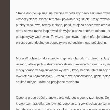
Strona dobrze wpisuje się również w potrzeby osób zainteresow
wypoczynkiem. Wśród tematów pojawiają się szlaki, trasy rowero
punkty widokowe, tereny zielone, parki, miejsca spacerowe oraz a
temu serwis może inspirować do wyjścia poza centrum miasta i 
perspektywy wędrowca. To ważne, ponieważ region oferuje zarówno
przestrzenie idealne do odpoczynku od codziennego pośpiechu.
Moda Wrocław to także źródło inspiracji dla rodzin z dziećmi. Ar
rejsach, atrakcjach w deszczowy dzień, ciekawych trasach czy 
mogą pomóc w zaplanowaniu wyjazdu, który będzie interesujący ni
również dla najmłodszych. Strona może podpowiadać, gdzie połąc
szukać miejsc, które są przyjazne rodzinom.
Osobną grupę treści stanowią artykuły poświęcone rzemiosłu. Doln
krajobrazy i zabytki, ale również spotkania. Serwis pokazuje ten w
tematy związane z chórami, sztuką użytkową, porcelaną, edukac