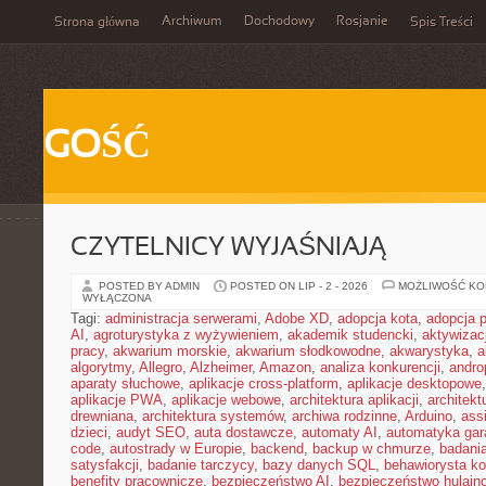
Archiwum
Dochodowy
Rosjanie
Strona główna
Spis Treści
GOŚĆ
CZYTELNICY WYJAŚNIAJĄ
POSTED BY ADMIN
POSTED ON LIP - 2 - 2026
MOŻLIWOŚĆ K
WYŁĄCZONA
Tagi:
administracja serwerami
,
Adobe XD
,
adopcja kota
,
adopcja 
AI
,
agroturystyka z wyżywieniem
,
akademik studencki
,
aktywizac
pracy
,
akwarium morskie
,
akwarium słodkowodne
,
akwarystyka
,
a
algorytmy
,
Allegro
,
Alzheimer
,
Amazon
,
analiza konkurencji
,
andro
aparaty słuchowe
,
aplikacje cross-platform
,
aplikacje desktopowe
aplikacje PWA
,
aplikacje webowe
,
architektura aplikacji
,
architekt
drewniana
,
architektura systemów
,
archiwa rodzinne
,
Arduino
,
ass
dzieci
,
audyt SEO
,
auta dostawcze
,
automaty AI
,
automatyka ga
code
,
autostrady w Europie
,
backend
,
backup w chmurze
,
badania
satysfakcji
,
badanie tarczycy
,
bazy danych SQL
,
behawiorysta k
benefity pracownicze
,
bezpieczeństwo AI
,
bezpieczeństwo hulajno