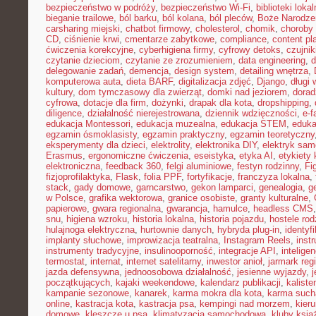
bezpieczeństwo w podróży
,
bezpieczeństwo Wi-Fi
,
biblioteki loka
bieganie trailowe
,
ból barku
,
ból kolana
,
ból pleców
,
Boże Narodze
carsharing miejski
,
chatbot firmowy
,
cholesterol
,
chomik
,
choroby
CD
,
ciśnienie krwi
,
cmentarze zabytkowe
,
compliance
,
content pl
ćwiczenia korekcyjne
,
cyberhigiena firmy
,
cyfrowy detoks
,
czujnik
czytanie dzieciom
,
czytanie ze zrozumieniem
,
data engineering
,
d
delegowanie zadań
,
demencja
,
design system
,
detailing wnętrza
,
komputerowa auta
,
dieta BARF
,
digitalizacja zdjęć
,
Django
,
długi
kultury
,
dom tymczasowy dla zwierząt
,
domki nad jeziorem
,
dora
cyfrowa
,
dotacje dla firm
,
dożynki
,
drapak dla kota
,
dropshipping
,
diligence
,
działalność nierejestrowana
,
dziennik wdzięczności
,
e-f
edukacja Montessori
,
edukacja muzealna
,
edukacja STEM
,
eduka
egzamin ósmoklasisty
,
egzamin praktyczny
,
egzamin teoretyczny
eksperymenty dla dzieci
,
elektrolity
,
elektronika DIY
,
elektryk sa
Erasmus
,
ergonomiczne ćwiczenia
,
eseistyka
,
etyka AI
,
etykiety 
elektroniczna
,
feedback 360
,
felgi aluminiowe
,
festyn rodzinny
,
Fi
fizjoprofilaktyka
,
Flask
,
folia PPF
,
fortyfikacje
,
franczyza lokalna
,
stack
,
gady domowe
,
garncarstwo
,
gekon lamparci
,
genealogia
,
g
w Polsce
,
grafika wektorowa
,
granice osobiste
,
granty kulturalne
,
papierowe
,
gwara regionalna
,
gwarancja
,
hamulce
,
headless CMS
snu
,
higiena wzroku
,
historia lokalna
,
historia pojazdu
,
hostele rod
hulajnoga elektryczna
,
hurtownie danych
,
hybryda plug-in
,
identyf
implanty słuchowe
,
improwizacja teatralna
,
Instagram Reels
,
inst
instrumenty tradycyjne
,
insulinooporność
,
integracje API
,
intelige
termostat
,
internat
,
internet satelitarny
,
inwestor anioł
,
jarmark reg
jazda defensywna
,
jednoosobowa działalność
,
jesienne wyjazdy
,
j
początkujących
,
kajaki weekendowe
,
kalendarz publikacji
,
kaliste
kampanie sezonowe
,
kanarek
,
karma mokra dla kota
,
karma such
online
,
kastracja kota
,
kastracja psa
,
kempingi nad morzem
,
kieru
domowe
,
kleszcze u psa
,
klimatyzacja samochodowa
,
kluby ksią