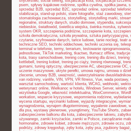
snycerstwo
,
social selling
,
socjalizacja kota
,
socjalizacja szczeni
psem
,
spływy kajakowe rodzinne
,
spółka cywilna
,
spółka jawna
,
s
sprzedaż B2B
,
sprzedaż B2C
,
sprzedaż online
,
sprzedaż telefoni
stabilizacja
,
stand-up polski
,
stare fotografie
,
staż zawodowy
,
ster
stomatologia zachowawcza
,
storytelling
,
storytelling marki
,
stream
regionalne
,
struktury danych
,
studio domowe
,
stypendia
,
sukcesja
niebieskie
,
światłowód
,
świetlica wiejska
,
świnka morska
,
sylwest
system OKR
,
szczepienia podróżne
,
szczepienie kota
,
szczepien
szkoła demokratyczna
,
szkoła prywatna
,
sztuka partycypacyjna
,
czytanie
,
szyfrowanie danych
,
tańce ludowe
,
tanie noclegi
,
teatr 
techniczne SEO
,
techniki oddechowe
,
techniki uczenia się
,
teleo
terminal w telefonie
,
termy
,
terrarium
,
testowanie oprogramowania
jednostkowe
,
TikTok marketing
,
tkactwo
,
tłumacz offline
,
tradycje
kota
,
trasy samochodowe
,
trening core
,
trening dla dzieci
,
trening
kettlebell
,
trening kobiet
,
trening po ciąży
,
trening równowagi
,
tren
gumami
,
tuning optyczny
,
ubezpieczenie AC
,
ubezpieczenie OC
,
uczenie maszynowe
,
ukryte perełki
,
umowa najmu
,
umowa o dzie
zlecenie
,
umowy B2B
,
uważność
,
uwierzytelnianie dwuskładniko
van rodzinny
,
vanlife
,
VIN
,
VPN
,
VR fitness
,
Vue
,
wada postawy
,
warsztat samochodowy
,
wartość klienta
,
WCAG
,
webhooki
,
wekto
weterynarz online
,
Wielkanoc w hotelu
,
Windows Server
,
winiety 
wizytówka Google
,
własność intelektualna
,
WooCommerce
,
WordP
workation
,
wsparcie kryzysowe
,
wspomnienia rodzinne
,
wybielani
wycena startupu
,
wycinanki ludowe
,
wyjazdy integracyjne
,
wymian
wynagrodzenia
,
wynajem długoterminowy
,
wypalenie zawodowe
,
w
dla psa
,
wystawy plenerowe
,
youngtimery
,
YouTube Shorts
,
zaba
zabezpieczenie balkonu dla kota
,
zabezpieczenie lakieru
,
zabytko
używanego
,
zamki krzyżackie
,
zamki w Polsce
,
zarządzanie małą
hormonalne
,
zdrowie kobiet
,
zdrowie mężczyzn
,
zdrowie oczu
,
zd
podróży
,
zdrowy kręgosłup
,
zęby kota
,
zęby psa
,
zgubiony bagaż