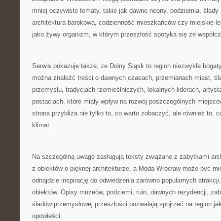
mniej oczywiste tematy, takie jak dawne neony, podziemia, ślady
architektura barokowa, codzienność mieszkańców czy miejskie leg
jako żywy organizm, w którym przeszłość spotyka się ze współc
Serwis pokazuje także, że Dolny Śląsk to region niezwykle bogaty
można znaleźć treści o dawnych czasach, przemianach miast, śla
przemysłu, tradycjach rzemieślniczych, lokalnych liderach, artys
postaciach, które miały wpływ na rozwój poszczególnych miejsco
strona przybliża nie tylko to, co warto zobaczyć, ale również to, 
klimat.
Na szczególną uwagę zasługują teksty związane z zabytkami archi
z obiektów o pięknej architekturze, a Moda Wrocław może być mi
odnajdzie inspirację do odwiedzenia zarówno popularnych atrakcji,
obiektów. Opisy muzeów, podziemi, ruin, dawnych rezydencji, z
śladów przemysłowej przeszłości pozwalają spojrzeć na region ja
opowieści.