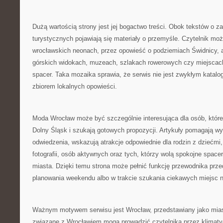
Dużą wartością strony jest jej bogactwo treści. Obok tekstów o za
turystycznych pojawiają się materiały o przemyśle. Czytelnik moż
wrocławskich neonach, przez opowieść o podziemiach Świdnicy, 
górskich widokach, muzeach, szlakach rowerowych czy miejscac
spacer. Taka mozaika sprawia, że serwis nie jest zwykłym katalogi
zbiorem lokalnych opowieści.
Moda Wrocław może być szczególnie interesująca dla osób, które 
Dolny Śląsk i szukają gotowych propozycji. Artykuły pomagają wy
odwiedzenia, wskazują atrakcje odpowiednie dla rodzin z dziećmi, 
fotografii, osób aktywnych oraz tych, którzy wolą spokojne space
miasta. Dzięki temu strona może pełnić funkcję przewodnika prz
planowania weekendu albo w trakcie szukania ciekawych miejsc 
Ważnym motywem serwisu jest Wrocław, przedstawiany jako miasto
związane z Wrocławiem mogą prowadzić czytelnika przez klimatyc