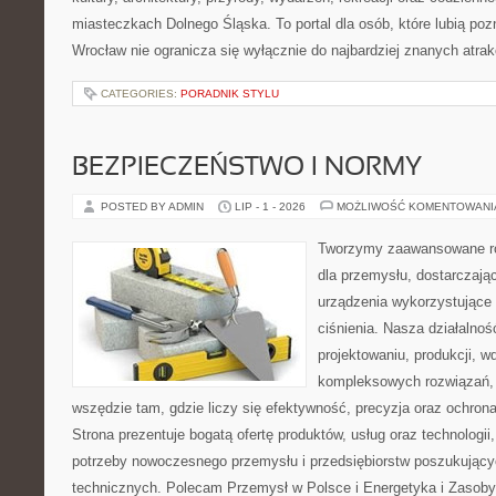
miasteczkach Dolnego Śląska. To portal dla osób, które lubią poz
Wrocław nie ogranicza się wyłącznie do najbardziej znanych atrakc
CATEGORIES:
PORADNIK STYLU
BEZPIECZEŃSTWO I NORMY
POSTED BY ADMIN
LIP - 1 - 2026
MOŻLIWOŚĆ KOMENTOWAN
Tworzymy zaawansowane ro
dla przemysłu, dostarczaj
urządzenia wykorzystujące
ciśnienia. Nasza działalnoś
projektowaniu, produkcji, w
kompleksowych rozwiązań, 
wszędzie tam, gdzie liczy się efektywność, precyzja oraz ochr
Strona prezentuje bogatą ofertę produktów, usług oraz technologii
potrzeby nowoczesnego przemysłu i przedsiębiorstw poszukując
technicznych. Polecam Przemysł w Polsce i Energetyka i Zasoby