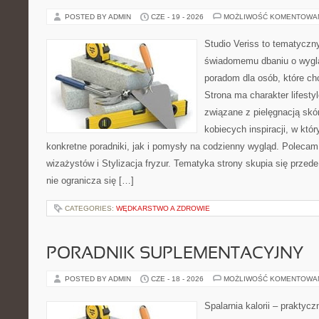
POSTED BY ADMIN
CZE - 19 - 2026
MOŻLIWOŚĆ KOMENTOWA
Studio Veriss to tematyczn
świadomemu dbaniu o wygl
poradom dla osób, które ch
Strona ma charakter lifesty
związane z pielęgnacją skó
kobiecych inspiracji, w kt
konkretne poradniki, jak i pomysły na codzienny wygląd. Polecam 
wizażystów i Stylizacja fryzur. Tematyka strony skupia się przed
nie ogranicza się […]
CATEGORIES:
WĘDKARSTWO A ZDROWIE
PORADNIK SUPLEMENTACYJNY
POSTED BY ADMIN
CZE - 18 - 2026
MOŻLIWOŚĆ KOMENTOWA
Spalarnia kalorii – praktyc