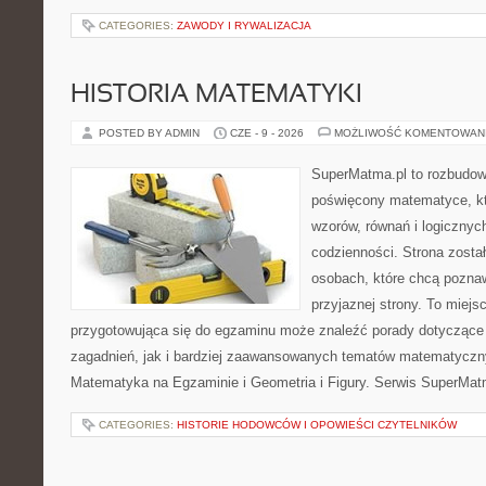
CATEGORIES:
ZAWODY I RYWALIZACJA
HISTORIA MATEMATYKI
POSTED BY ADMIN
CZE - 9 - 2026
MOŻLIWOŚĆ KOMENTOWAN
SuperMatma.pl to rozbudow
poświęcony matematyce, któ
wzorów, równań i logicznyc
codzienności. Strona zosta
osobach, które chcą poznaw
przyjaznej strony. To miej
przygotowująca się do egzaminu może znaleźć porady dotycząc
zagadnień, jak i bardziej zaawansowanych tematów matematyczn
Matematyka na Egzaminie i Geometria i Figury. Serwis SuperMatm
CATEGORIES:
HISTORIE HODOWCÓW I OPOWIEŚCI CZYTELNIKÓW