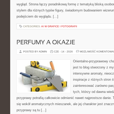
wygląd. Strona łączy poradnikową formę z tematyką bliską osobom
stylem dla różnych typów figury, świadomym budowaniem wizerun
podejściem do wyglądu. […]
CATEGORIES:
AI W GRAFICE I FOTOGRAFII
PERFUMY A OKAZJE
POSTED BY ADMIN
CZE - 14 - 2026
MOŻLIWOŚĆ KOMENTOWA
Orientalno-przyprawowy char
jest to blog stworzony z my
intensywne aromaty, nieocz
inspiracje z różnych stron 
zainteresować zarówno pasj
tych, którzy od dawna wied
przyprawy potrafią całkowicie odmienić nawet najprostsze danie.
się wokół aromatycznych mieszanek, ale jej charakter jest znacz
przyprawy są tu […]