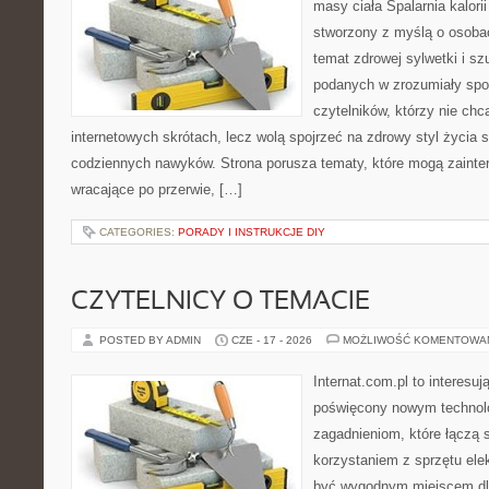
masy ciała Spalarnia kalorii
stworzony z myślą o osoba
temat zdrowej sylwetki i sz
podanych w zrozumiały spos
czytelników, którzy nie chc
internetowych skrótach, lecz wolą spojrzeć na zdrowy styl życia 
codziennych nawyków. Strona porusza tematy, które mogą zaint
wracające po przerwie, […]
CATEGORIES:
PORADY I INSTRUKCJE DIY
CZYTELNICY O TEMACIE
POSTED BY ADMIN
CZE - 17 - 2026
MOŻLIWOŚĆ KOMENTOWA
Internat.com.pl to interesu
poświęcony nowym technol
zagadnieniom, które łączą 
korzystaniem z sprzętu ele
być wygodnym miejscem dla