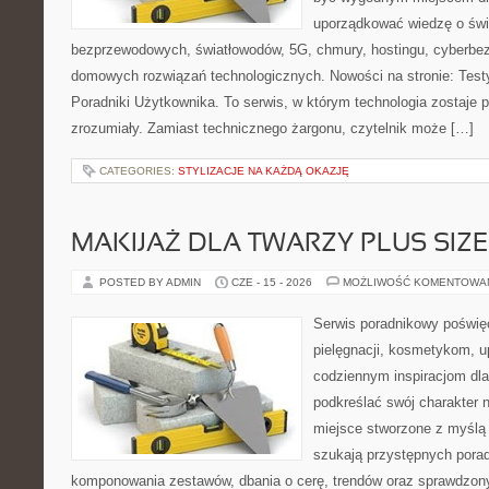
uporządkować wiedzę o świec
bezprzewodowych, światłowodów, 5G, chmury, hostingu, cyberbe
domowych rozwiązań technologicznych. Nowości na stronie: Testy
Poradniki Użytkownika. To serwis, w którym technologia zostaje
zrozumiały. Zamiast technicznego żargonu, czytelnik może […]
CATEGORIES:
STYLIZACJE NA KAŻDĄ OKAZJĘ
MAKIJAŻ DLA TWARZY PLUS SIZE
POSTED BY ADMIN
CZE - 15 - 2026
MOŻLIWOŚĆ KOMENTOWA
Serwis poradnikowy poświęc
pielęgnacji, kosmetykom, u
codziennym inspiracjom dla
podkreślać swój charakter n
miejsce stworzone z myślą 
szukają przystępnych pora
komponowania zestawów, dbania o cerę, trendów oraz sprawdzon