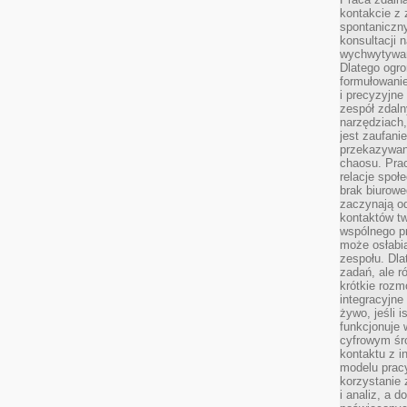
kontakcie z
spontaniczny
konsultacji 
wychwytywan
Dlatego ogr
formułowani
i precyzyjne
zespół zdaln
narzędziach,
jest zaufani
przekazywani
chaosu. Pra
relacje społ
brak biurowe
zaczynają o
kontaktów tw
wspólnego 
może osłabi
zespołu. Dla
zadań, ale 
krótkie rozm
integracyjne
żywo, jeśli 
funkcjonuje 
cyfrowym śr
kontaktu z 
modelu pracy
korzystanie 
i analiz, a 