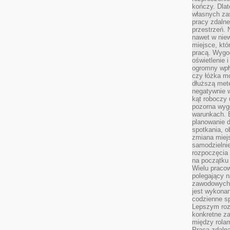
kończy. Dlat
własnych za
pracy zdalne
przestrzeń. 
nawet w nie
miejsce, któ
pracą. Wygod
oświetlenie 
ogromny wpł
czy łóżka m
dłuższą metę
negatywnie 
kąt roboczy
pozorna wyg
warunkach. 
planowanie d
spotkania, 
zmiana miej
samodzielni
rozpoczęcia 
na początku 
Wielu pracow
polegający n
zawodowych 
jest wykonan
codzienne sp
Lepszym roz
konkretne z
między rolam
Praca zdaln