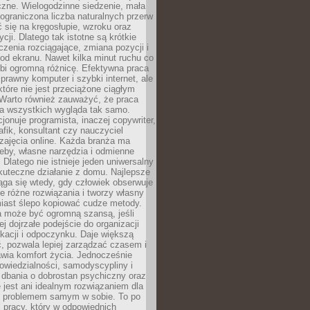
czne. Wielogodzinne siedzenie, mała
i ograniczona liczba naturalnych przerw
 się na kręgosłupie, wzroku oraz
cji. Dlatego tak istotne są krótkie
czenia rozciągające, zmiana pozycji i
d ekranu. Nawet kilka minut ruchu co
obi ogromną różnicę. Efektywna praca
sprawny komputer i szybki internet, ale
 które nie jest przeciążone ciągłym
Warto również zauważyć, że praca
la wszystkich wygląda tak samo.
cjonuje programista, inaczej copywriter,
afik, konsultant czy nauczyciel
zajęcia online. Każda branża ma
eby, własne narzędzia i odmienne
 Dlatego nie istnieje jeden uniwersalny
kuteczne działanie z domu. Najlepsze
iąga się wtedy, gdy człowiek obserwuje
uje różne rozwiązania i tworzy własny
iast ślepo kopiować cudze metody.
a może być ogromną szansą, jeśli
ej dojrzałe podejście do organizacji
kacji i odpoczynku. Daje większą
, pozwala lepiej zarządzać czasem i
wia komfort życia. Jednocześnie
wiedzialności, samodyscypliny i
dbania o dobrostan psychiczny oraz
e jest ani idealnym rozwiązaniem dla
i problemem samym w sobie. To po
 pracy, który w odpowiednich