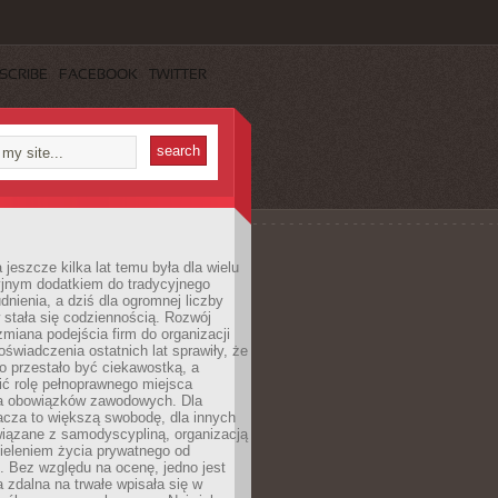
SCRIBE
FACEBOOK
TWITTER
 jeszcze kilka lat temu była dla wielu
yjnym dodatkiem do tradycyjnego
dnienia, a dziś dla ogromnej liczby
stała się codziennością. Rozwój
 zmiana podejścia firm do organizacji
oświadczenia ostatnich lat sprawiły, że
o przestało być ciekawostką, a
ić rolę pełnoprawnego miejsca
a obowiązków zawodowych. Dla
acza to większą swobodę, dla innych
iązane z samodyscypliną, organizacją
ieleniem życia prywatnego od
 Bez względu na ocenę, jedno jest
 zdalna na trwałe wpisała się w