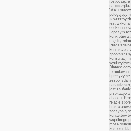
rozpoczęcia 
na początku 
Wielu pracow
polegający n
zawodowych 
jest wykonan
codzienne sp
Lepszym roz
konkretne z
między rolam
Praca zdaln
kontakcie z
spontaniczny
konsultacji 
wychwytywan
Dlatego ogr
formułowani
i precyzyjne
zespół zdaln
narzędziach,
jest zaufani
przekazywani
chaosu. Pra
relacje społ
brak biurowe
zaczynają o
kontaktów tw
wspólnego 
może osłabi
zespołu. Dla