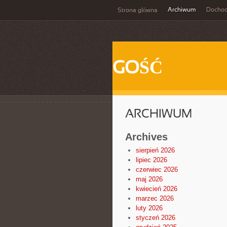
Archiwum
Docho
Strona główna
GOŚĆ
ARCHIWUM
Archives
sierpień 2026
lipiec 2026
czerwiec 2026
maj 2026
kwiecień 2026
marzec 2026
luty 2026
styczeń 2026