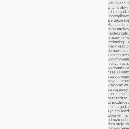
warunkach m
w tym, aby 
zdalna codz
uporządkowa
ale także n
Praca zdalna
osób atrakc
modelu zatru
pracowników 
technologii,
pracy oraz d
domowe biur
zaczęło pełn
wykonywani
jednych ozn
wyzwanie zw
czasu i oddz
zawodowego.
pewne: praca
krajobraz w
zaletą pracy
koniecznośc
oszczędzać c
to możliwość
lepsze godz
życiem rodz
własnym har
od razu dob
dom staje si
rozproszenie