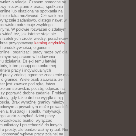
również o relacje. Czasem pomocne są
owy niezwiązane z pracą, spotkania
 online lub okazjonalne spotkania na
istnieje taka możliwość. Człowiek nie
wyłącznie zadaniowo, dlatego nawet w
odowisku potrzebuje zwykłego
innymi. W połowie rozważań o zdalnym
 widać też, jak istotne staje się
z rzetelnych źródeł wiedzy, poradników
dobrze przygotowany
katalog artykułów
h produktywności, ergonomii,
nline i organizacji pracy może być dla
realnym wsparciem w budowaniu
lu działania. Dzięki temu łatwiej
ody, które pasują do konkretnej
akteru pracy i indywidualnych
 W pracy zdalnej ogromne znaczenie ma
 o granice. Wiele osób zauważa, że
er jest zawsze pod ręką, łatwo
czorem sprawdzić pocztę, odpisać na
zy poprawić drobne zadanie. Problem
wtedy, gdy takie drobne wyjątki stają
ością. Brak wyraźnej granicy między
odowym a prywatnym może prowadzić
nia, frustracji i spadku motywacji.
tego warto zamykać dzień pracy
porządkować biurko, wyłączać
unikatory i przechodzić do innych
To prosty, ale bardzo ważny rytuał. Nie
 ignorować wpływu pracy zdalnej na