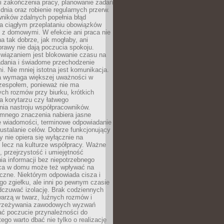
i zakończenia pracy, planowanie zadań
dnia oraz robienie regularnych przerw.
ników zdalnych popełnia błąd
a ciągłym przeplataniu obowiązków
z domowymi. W efekcie ani praca nie
a tak dobrze, jak mogłaby, ani
rawy nie dają poczucia spokoju.
wiązaniem jest blokowanie czasu na
adania i świadome przechodzenie
i. Nie mniej istotna jest komunikacja.
a wymaga większej uważności w
 zespołem, ponieważ nie ma
ch rozmów przy biurku, krótkich
na korytarzu czy łatwego
ia nastroju współpracowników.
omnego znaczenia nabiera jasne
e wiadomości, terminowe odpowiadanie
 ustalanie celów. Dobrze funkcjonujący
y nie opiera się wyłącznie na
 lecz na kulturze współpracy. Ważne
e, przejrzystość i umiejętność
a informacji bez niepotrzebnego
ca w domu może też wpływać na
eczne. Niektórym odpowiada cisza i
go zgiełku, ale inni po pewnym czasie
dczuwać izolację. Brak codziennych
arzą w twarz, luźnych rozmów i
przeżywania zawodowych wyzwań
ać poczucie przynależności do
tego warto dbać nie tylko o realizację