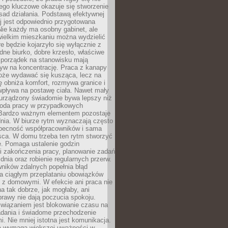
ego kluczowe okazuje się stworzenie
sad działania. Podstawą efektywnej
j jest odpowiednio przygotowana
Nie każdy ma osobny gabinet, ale
wielkim mieszkaniu można wydzielić
re będzie kojarzyło się wyłącznie z
ne biurko, dobre krzesło, właściwe
i porządek na stanowisku mają
yw na koncentrację. Praca z kanapy
oże wydawać się kusząca, lecz na
 obniża komfort, rozmywa granice i
wpływa na postawę ciała. Nawet mały
 urządzony świadomie bywa lepszy niż
oda pracy w przypadkowych
Bardzo ważnym elementem pozostaje
nia. W biurze rytm wyznaczają często
obecność współpracowników i sama
sca. W domu trzeba ten rytm stworzyć
e. Pomaga ustalenie godzin
i zakończenia pracy, planowanie zadań
dnia oraz robienie regularnych przerw.
ników zdalnych popełnia błąd
a ciągłym przeplataniu obowiązków
z domowymi. W efekcie ani praca nie
a tak dobrze, jak mogłaby, ani
rawy nie dają poczucia spokoju.
wiązaniem jest blokowanie czasu na
adania i świadome przechodzenie
i. Nie mniej istotna jest komunikacja.
a wymaga większej uważności w