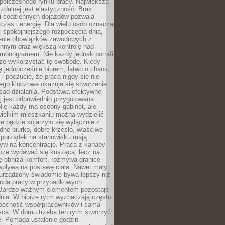
spółczesnego rynku pracy. Największą
 zdalnej jest elastyczność. Brak
i codziennych dojazdów pozwala
zas i energię. Dla wielu osób oznacza
 spokojniejszego rozpoczęcia dnia,
enie obowiązków zawodowych z
innym oraz większą kontrolę nad
monogramem. Nie każdy jednak potrafi
rze wykorzystać tę swobodę. Kiedy
ę jednocześnie biurem, łatwo o chaos,
 i poczucie, że praca nigdy się nie
ego kluczowe okazuje się stworzenie
sad działania. Podstawą efektywnej
j jest odpowiednio przygotowana
Nie każdy ma osobny gabinet, ale
wielkim mieszkaniu można wydzielić
re będzie kojarzyło się wyłącznie z
ne biurko, dobre krzesło, właściwe
i porządek na stanowisku mają
yw na koncentrację. Praca z kanapy
oże wydawać się kusząca, lecz na
 obniża komfort, rozmywa granice i
wpływa na postawę ciała. Nawet mały
 urządzony świadomie bywa lepszy niż
oda pracy w przypadkowych
Bardzo ważnym elementem pozostaje
nia. W biurze rytm wyznaczają często
obecność współpracowników i sama
sca. W domu trzeba ten rytm stworzyć
e. Pomaga ustalenie godzin