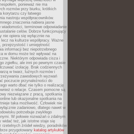
 zespołem, ponieważ nie ma
ch rozmów przy biurku, krótkich
na korytarzu czy łatwego
ia nastroju współpracowników.
omnego znaczenia nabiera jasne
e wiadomości, terminowe odpowiadanie
 ustalanie celów. Dobrze funkcjonujący
y nie opiera się wyłącznie na
 lecz na kulturze współpracy. Ważne
e, przejrzystość i umiejętność
a informacji bez niepotrzebnego
ca w domu może też wpływać na
eczne. Niektórym odpowiada cisza i
go zgiełku, ale inni po pewnym czasie
dczuwać izolację. Brak codziennych
arzą w twarz, luźnych rozmów i
przeżywania zawodowych wyzwań
ać poczucie przynależności do
tego warto dbać nie tylko o realizację
również o relacje. Czasem pomocne są
owy niezwiązane z pracą, spotkania
 online lub okazjonalne spotkania na
istnieje taka możliwość. Człowiek nie
wyłącznie zadaniowo, dlatego nawet w
odowisku potrzebuje zwykłego
innymi. W połowie rozważań o zdalnym
 widać też, jak istotne staje się
z rzetelnych źródeł wiedzy, poradników
dobrze przygotowany
katalog artykułów