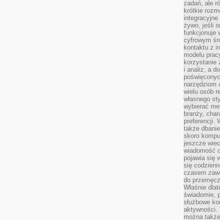
zadań, ale 
krótkie rozm
integracyjne
żywo, jeśli 
funkcjonuje 
cyfrowym śr
kontaktu z 
modelu pracy
korzystanie 
i analiz, a 
poświęconyc
narzędziom o
wielu osób 
własnego sty
wybierać met
branży, char
preferencji.
także dbanie
skoro komput
jeszcze wie
wiadomość c
pojawia się 
się codzienn
czasem zaw
do przemęcze
Właśnie dla
świadomie, 
służbowe kom
aktywności. 
można także