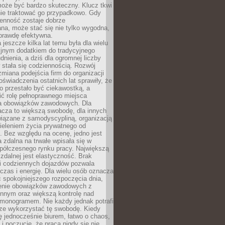
oże być bardzo skuteczny. Klucz tkwi
nie traktować go przypadkowo. Gdy
ienność zostaje dobrze
na, może stać się nie tylko wygodna,
aprawdę efektywna.
 jeszcze kilka lat temu była dla wielu
yjnym dodatkiem do tradycyjnego
dnienia, a dziś dla ogromnej liczby
stała się codziennością. Rozwój
 zmiana podejścia firm do organizacji
oświadczenia ostatnich lat sprawiły, że
o przestało być ciekawostką, a
ić rolę pełnoprawnego miejsca
a obowiązków zawodowych. Dla
acza to większą swobodę, dla innych
iązane z samodyscypliną, organizacją
ieleniem życia prywatnego od
 Bez względu na ocenę, jedno jest
 zdalna na trwałe wpisała się w
spółczesnego rynku pracy. Największą
 zdalnej jest elastyczność. Brak
i codziennych dojazdów pozwala
zas i energię. Dla wielu osób oznacza
 spokojniejszego rozpoczęcia dnia,
enie obowiązków zawodowych z
innym oraz większą kontrolę nad
monogramem. Nie każdy jednak potrafi
rze wykorzystać tę swobodę. Kiedy
ę jednocześnie biurem, łatwo o chaos,
 i poczucie, że praca nigdy się nie