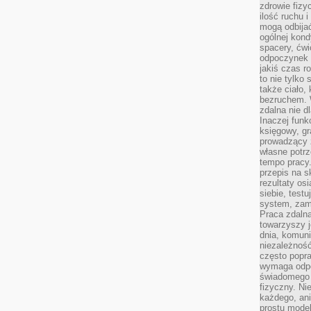
zdrowie fizy
ilość ruchu 
mogą odbijać
ogólnej kondy
spacery, ćwi
odpoczynek o
jakiś czas r
to nie tylko 
także ciało,
bezruchem. 
zdalna nie d
Inaczej funk
księgowy, gr
prowadzący 
własne potrz
tempo pracy.
przepis na s
rezultaty os
siebie, test
system, zam
Praca zdaln
towarzyszy j
dnia, komuni
niezależność
często popra
wymaga odpo
świadomego 
fizyczny. Ni
każdego, an
prostu model