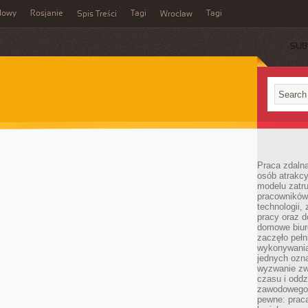
dowy
Rosjanie
Tagi
Tagi
Spis Treści
Wrocław
SUB
Praca zdalna
osób atrakc
modelu zatru
pracowników 
technologii,
pracy oraz d
domowe biur
zaczęło pełn
wykonywani
jednych ozn
wyzwanie zw
czasu i oddz
zawodowego.
pewne: praca