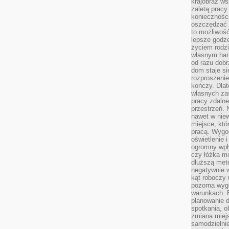
krajobraz w
zaletą pracy
koniecznośc
oszczędzać c
to możliwość
lepsze godz
życiem rodz
własnym har
od razu dob
dom staje si
rozproszenie
kończy. Dlat
własnych za
pracy zdalne
przestrzeń. 
nawet w nie
miejsce, któ
pracą. Wygod
oświetlenie 
ogromny wpł
czy łóżka m
dłuższą metę
negatywnie 
kąt roboczy
pozorna wyg
warunkach. 
planowanie d
spotkania, 
zmiana miej
samodzielni