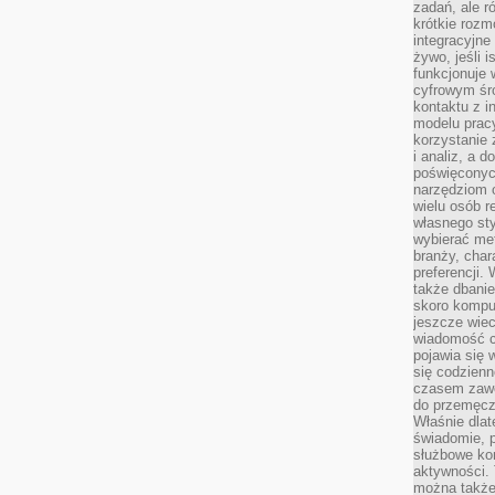
zadań, ale 
krótkie rozm
integracyjne
żywo, jeśli 
funkcjonuje 
cyfrowym śr
kontaktu z 
modelu pracy
korzystanie 
i analiz, a 
poświęconyc
narzędziom o
wielu osób 
własnego sty
wybierać met
branży, char
preferencji.
także dbanie
skoro komput
jeszcze wie
wiadomość c
pojawia się 
się codzienn
czasem zaw
do przemęcze
Właśnie dla
świadomie, 
służbowe kom
aktywności. 
można także