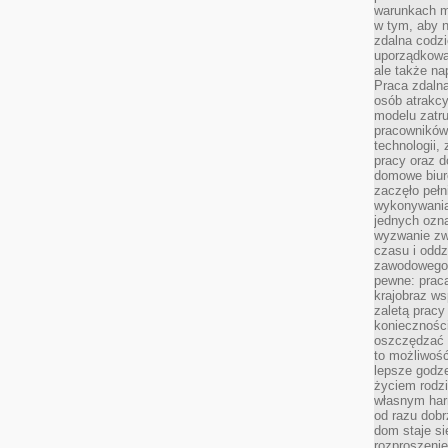
warunkach m
w tym, aby 
zdalna codz
uporządkowa
ale także n
Praca zdalna
osób atrakc
modelu zatru
pracowników 
technologii,
pracy oraz d
domowe biur
zaczęło pełn
wykonywani
jednych ozn
wyzwanie zw
czasu i oddz
zawodowego.
pewne: praca
krajobraz w
zaletą pracy
koniecznośc
oszczędzać c
to możliwość
lepsze godz
życiem rodz
własnym har
od razu dob
dom staje si
rozproszenie