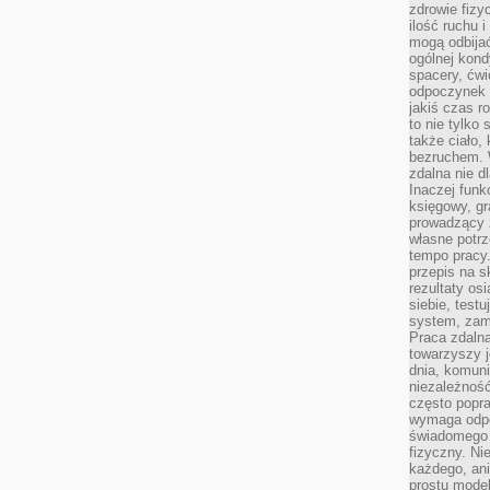
zdrowie fizy
ilość ruchu 
mogą odbijać
ogólnej kondy
spacery, ćwi
odpoczynek o
jakiś czas r
to nie tylko 
także ciało,
bezruchem. 
zdalna nie d
Inaczej funk
księgowy, gr
prowadzący 
własne potrz
tempo pracy.
przepis na s
rezultaty os
siebie, test
system, zam
Praca zdaln
towarzyszy j
dnia, komuni
niezależność
często popra
wymaga odpo
świadomego 
fizyczny. Ni
każdego, an
prostu model