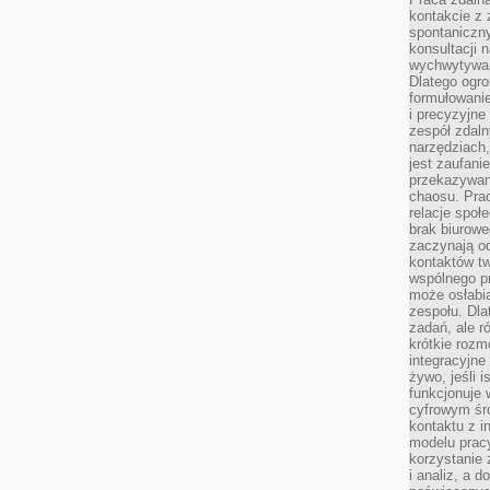
kontakcie z
spontaniczny
konsultacji 
wychwytywan
Dlatego ogr
formułowani
i precyzyjne
zespół zdaln
narzędziach,
jest zaufani
przekazywani
chaosu. Pra
relacje społ
brak biurowe
zaczynają o
kontaktów tw
wspólnego 
może osłabi
zespołu. Dla
zadań, ale 
krótkie rozm
integracyjne
żywo, jeśli 
funkcjonuje 
cyfrowym śr
kontaktu z 
modelu pracy
korzystanie 
i analiz, a 