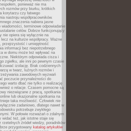
 zespołem, ponieważ nie ma
ch rozmów przy biurku, krótkich
na korytarzu czy łatwego
ia nastroju współpracowników.
omnego znaczenia nabiera jasne
e wiadomości, terminowe odpowiadanie
 ustalanie celów. Dobrze funkcjonujący
y nie opiera się wyłącznie na
 lecz na kulturze współpracy. Ważne
e, przejrzystość i umiejętność
a informacji bez niepotrzebnego
ca w domu może też wpływać na
eczne. Niektórym odpowiada cisza i
go zgiełku, ale inni po pewnym czasie
dczuwać izolację. Brak codziennych
arzą w twarz, luźnych rozmów i
przeżywania zawodowych wyzwań
ać poczucie przynależności do
tego warto dbać nie tylko o realizację
również o relacje. Czasem pomocne są
owy niezwiązane z pracą, spotkania
 online lub okazjonalne spotkania na
istnieje taka możliwość. Człowiek nie
wyłącznie zadaniowo, dlatego nawet w
odowisku potrzebuje zwykłego
innymi. W połowie rozważań o zdalnym
 widać też, jak istotne staje się
z rzetelnych źródeł wiedzy, poradników
dobrze przygotowany
katalog artykułów