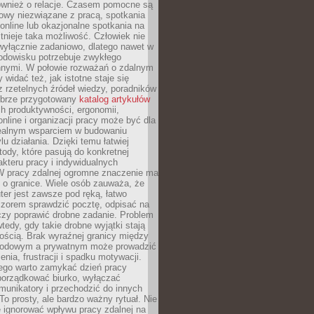
również o relacje. Czasem pomocne są
owy niezwiązane z pracą, spotkania
 online lub okazjonalne spotkania na
istnieje taka możliwość. Człowiek nie
wyłącznie zadaniowo, dlatego nawet w
odowisku potrzebuje zwykłego
innymi. W połowie rozważań o zdalnym
 widać też, jak istotne staje się
z rzetelnych źródeł wiedzy, poradników
dobrze przygotowany
katalog artykułów
h produktywności, ergonomii,
nline i organizacji pracy może być dla
realnym wsparciem w budowaniu
lu działania. Dzięki temu łatwiej
ody, które pasują do konkretnej
akteru pracy i indywidualnych
 W pracy zdalnej ogromne znaczenie ma
 o granice. Wiele osób zauważa, że
er jest zawsze pod ręką, łatwo
czorem sprawdzić pocztę, odpisać na
zy poprawić drobne zadanie. Problem
wtedy, gdy takie drobne wyjątki stają
ością. Brak wyraźnej granicy między
odowym a prywatnym może prowadzić
nia, frustracji i spadku motywacji.
tego warto zamykać dzień pracy
porządkować biurko, wyłączać
unikatory i przechodzić do innych
To prosty, ale bardzo ważny rytuał. Nie
 ignorować wpływu pracy zdalnej na