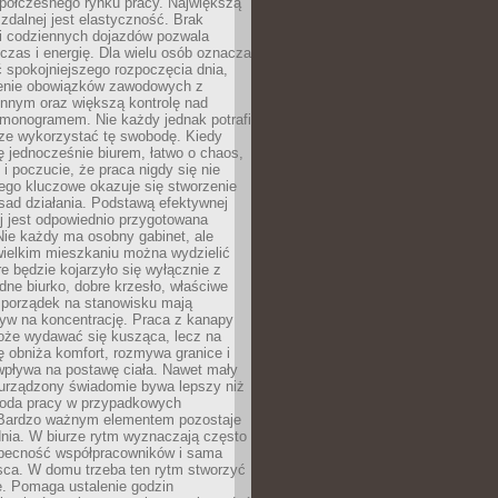
spółczesnego rynku pracy. Największą
 zdalnej jest elastyczność. Brak
i codziennych dojazdów pozwala
zas i energię. Dla wielu osób oznacza
 spokojniejszego rozpoczęcia dnia,
enie obowiązków zawodowych z
innym oraz większą kontrolę nad
monogramem. Nie każdy jednak potrafi
rze wykorzystać tę swobodę. Kiedy
ę jednocześnie biurem, łatwo o chaos,
 i poczucie, że praca nigdy się nie
ego kluczowe okazuje się stworzenie
sad działania. Podstawą efektywnej
j jest odpowiednio przygotowana
Nie każdy ma osobny gabinet, ale
wielkim mieszkaniu można wydzielić
re będzie kojarzyło się wyłącznie z
ne biurko, dobre krzesło, właściwe
i porządek na stanowisku mają
yw na koncentrację. Praca z kanapy
oże wydawać się kusząca, lecz na
 obniża komfort, rozmywa granice i
wpływa na postawę ciała. Nawet mały
 urządzony świadomie bywa lepszy niż
oda pracy w przypadkowych
Bardzo ważnym elementem pozostaje
nia. W biurze rytm wyznaczają często
obecność współpracowników i sama
sca. W domu trzeba ten rytm stworzyć
e. Pomaga ustalenie godzin