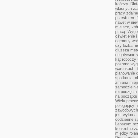
kończy. Dlat
własnych za
pracy zdalne
przestrzeń. 
nawet w nie
miejsce, któ
pracą. Wygod
oświetlenie 
ogromny wpł
czy łóżka m
dłuższą metę
negatywnie 
kąt roboczy
pozorna wyg
warunkach. 
planowanie d
spotkania, 
zmiana miej
samodzielni
rozpoczęcia 
na początku 
Wielu pracow
polegający n
zawodowych 
jest wykonan
codzienne sp
Lepszym roz
konkretne z
między rolam
Praca zdaln