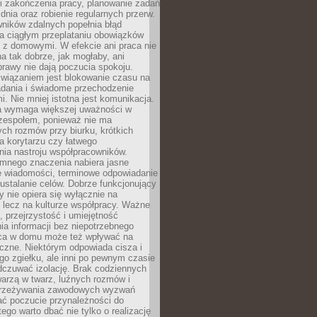
i zakończenia pracy, planowanie zadań
dnia oraz robienie regularnych przerw.
ników zdalnych popełnia błąd
a ciągłym przeplataniu obowiązków
z domowymi. W efekcie ani praca nie
a tak dobrze, jak mogłaby, ani
rawy nie dają poczucia spokoju.
wiązaniem jest blokowanie czasu na
adania i świadome przechodzenie
i. Nie mniej istotna jest komunikacja.
a wymaga większej uważności w
 zespołem, ponieważ nie ma
ch rozmów przy biurku, krótkich
na korytarzu czy łatwego
ia nastroju współpracowników.
omnego znaczenia nabiera jasne
e wiadomości, terminowe odpowiadanie
 ustalanie celów. Dobrze funkcjonujący
y nie opiera się wyłącznie na
 lecz na kulturze współpracy. Ważne
e, przejrzystość i umiejętność
a informacji bez niepotrzebnego
ca w domu może też wpływać na
eczne. Niektórym odpowiada cisza i
go zgiełku, ale inni po pewnym czasie
dczuwać izolację. Brak codziennych
arzą w twarz, luźnych rozmów i
przeżywania zawodowych wyzwań
ać poczucie przynależności do
tego warto dbać nie tylko o realizację