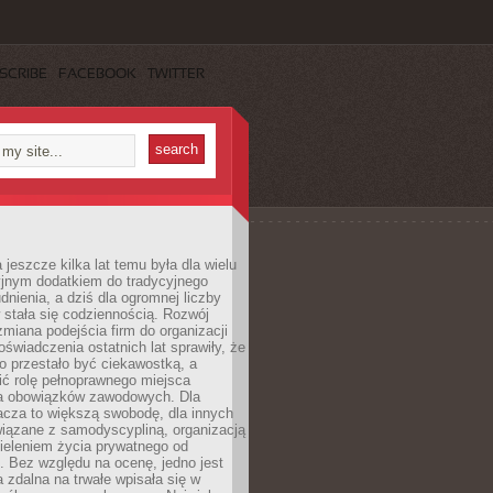
SCRIBE
FACEBOOK
TWITTER
 jeszcze kilka lat temu była dla wielu
yjnym dodatkiem do tradycyjnego
dnienia, a dziś dla ogromnej liczby
stała się codziennością. Rozwój
 zmiana podejścia firm do organizacji
oświadczenia ostatnich lat sprawiły, że
o przestało być ciekawostką, a
ić rolę pełnoprawnego miejsca
a obowiązków zawodowych. Dla
acza to większą swobodę, dla innych
iązane z samodyscypliną, organizacją
ieleniem życia prywatnego od
 Bez względu na ocenę, jedno jest
 zdalna na trwałe wpisała się w