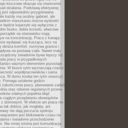
ego kluczowe okazuje się stworzenie
sad działania. Podstawą efektywnej
j jest odpowiednio przygotowana
Nie każdy ma osobny gabinet, ale
wielkim mieszkaniu można wydzielić
re będzie kojarzyło się wyłącznie z
ne biurko, dobre krzesło, właściwe
i porządek na stanowisku mają
yw na koncentrację. Praca z kanapy
oże wydawać się kusząca, lecz na
 obniża komfort, rozmywa granice i
wpływa na postawę ciała. Nawet mały
 urządzony świadomie bywa lepszy niż
oda pracy w przypadkowych
Bardzo ważnym elementem pozostaje
nia. W biurze rytm wyznaczają często
obecność współpracowników i sama
sca. W domu trzeba ten rytm stworzyć
e. Pomaga ustalenie godzin
i zakończenia pracy, planowanie zadań
dnia oraz robienie regularnych przerw.
ników zdalnych popełnia błąd
a ciągłym przeplataniu obowiązków
z domowymi. W efekcie ani praca nie
a tak dobrze, jak mogłaby, ani
rawy nie dają poczucia spokoju.
wiązaniem jest blokowanie czasu na
adania i świadome przechodzenie
i. Nie mniej istotna jest komunikacja.
a wymaga większej uważności w