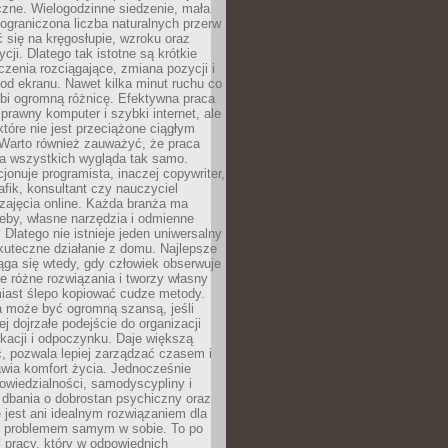
czne. Wielogodzinne siedzenie, mała
i ograniczona liczba naturalnych przerw
 się na kręgosłupie, wzroku oraz
cji. Dlatego tak istotne są krótkie
czenia rozciągające, zmiana pozycji i
d ekranu. Nawet kilka minut ruchu co
obi ogromną różnicę. Efektywna praca
sprawny komputer i szybki internet, ale
 które nie jest przeciążone ciągłym
Warto również zauważyć, że praca
la wszystkich wygląda tak samo.
cjonuje programista, inaczej copywriter,
afik, konsultant czy nauczyciel
zajęcia online. Każda branża ma
eby, własne narzędzia i odmienne
 Dlatego nie istnieje jeden uniwersalny
kuteczne działanie z domu. Najlepsze
iąga się wtedy, gdy człowiek obserwuje
uje różne rozwiązania i tworzy własny
iast ślepo kopiować cudze metody.
a może być ogromną szansą, jeśli
ej dojrzałe podejście do organizacji
kacji i odpoczynku. Daje większą
, pozwala lepiej zarządzać czasem i
wia komfort życia. Jednocześnie
wiedzialności, samodyscypliny i
dbania o dobrostan psychiczny oraz
e jest ani idealnym rozwiązaniem dla
i problemem samym w sobie. To po
 pracy, który w odpowiednich