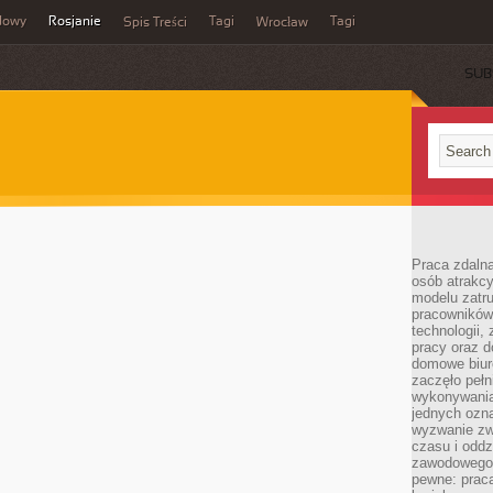
dowy
Rosjanie
Tagi
Tagi
Spis Treści
Wrocław
SUB
Praca zdalna
osób atrakc
modelu zatru
pracowników 
technologii,
pracy oraz d
domowe biur
zaczęło pełn
wykonywani
jednych ozn
wyzwanie zw
czasu i oddz
zawodowego.
pewne: praca