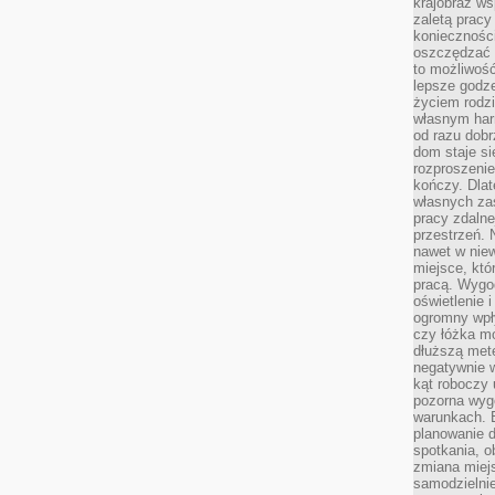
krajobraz w
zaletą pracy
koniecznośc
oszczędzać c
to możliwość
lepsze godz
życiem rodz
własnym har
od razu dob
dom staje si
rozproszenie
kończy. Dlat
własnych za
pracy zdalne
przestrzeń. 
nawet w nie
miejsce, któ
pracą. Wygod
oświetlenie 
ogromny wpł
czy łóżka m
dłuższą metę
negatywnie 
kąt roboczy
pozorna wyg
warunkach. 
planowanie d
spotkania, 
zmiana miej
samodzielni