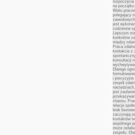
rozpoczęcia 
na początku 
Wielu pracow
polegający n
zawodowych 
jest wykonan
codzienne sp
Lepszym roz
konkretne z
między rolam
Praca zdaln
kontakcie z
spontaniczny
konsultacji 
wychwytywan
Dlatego ogr
formułowani
i precyzyjne
zespół zdaln
narzędziach,
jest zaufani
przekazywani
chaosu. Pra
relacje społ
brak biurowe
zaczynają o
kontaktów tw
wspólnego 
może osłabi
zespołu. Dla