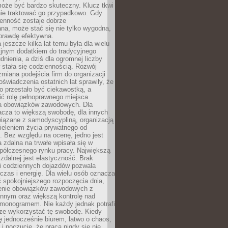
oże być bardzo skuteczny. Klucz tkwi
nie traktować go przypadkowo. Gdy
ienność zostaje dobrze
na, może stać się nie tylko wygodna,
aprawdę efektywna.
 jeszcze kilka lat temu była dla wielu
yjnym dodatkiem do tradycyjnego
dnienia, a dziś dla ogromnej liczby
stała się codziennością. Rozwój
 zmiana podejścia firm do organizacji
oświadczenia ostatnich lat sprawiły, że
o przestało być ciekawostką, a
ić rolę pełnoprawnego miejsca
a obowiązków zawodowych. Dla
acza to większą swobodę, dla innych
iązane z samodyscypliną, organizacją
ieleniem życia prywatnego od
 Bez względu na ocenę, jedno jest
 zdalna na trwałe wpisała się w
spółczesnego rynku pracy. Największą
 zdalnej jest elastyczność. Brak
i codziennych dojazdów pozwala
zas i energię. Dla wielu osób oznacza
 spokojniejszego rozpoczęcia dnia,
enie obowiązków zawodowych z
innym oraz większą kontrolę nad
monogramem. Nie każdy jednak potrafi
rze wykorzystać tę swobodę. Kiedy
ę jednocześnie biurem, łatwo o chaos,
 i poczucie, że praca nigdy się nie