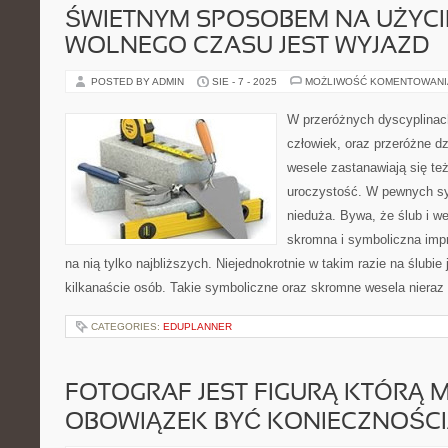
ŚWIETNYM SPOSOBEM NA UŻYCI
WOLNEGO CZASU JEST WYJAZD
POSTED BY ADMIN
SIE - 7 - 2025
MOŻLIWOŚĆ KOMENTOWAN
W przeróżnych dyscyplinach
człowiek, oraz przeróżne d
wesele zastanawiają się te
uroczystość. W pewnych syt
nieduża. Bywa, że ślub i we
skromna i symboliczna imp
na nią tylko najbliższych. Niejednokrotnie w takim razie na ślubie j
kilkanaście osób. Takie symboliczne oraz skromne wesela nieraz
CATEGORIES:
EDUPLANNER
FOTOGRAF JEST FIGURĄ KTÓRĄ 
OBOWIĄZEK BYĆ KONIECZNOŚCI