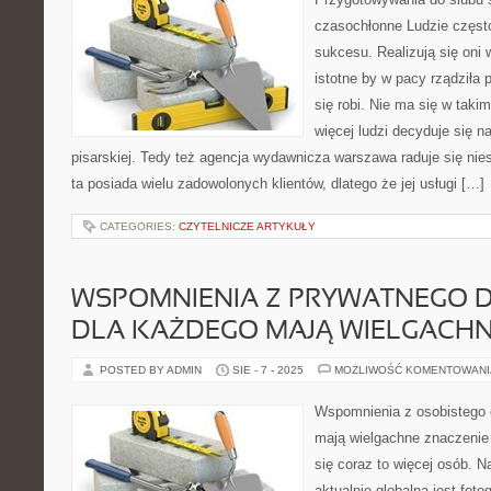
czasochłonne Ludzie często
sukcesu. Realizują się oni
istotne by w pacy rządziła 
się robi. Nie ma się w takim
więcej ludzi decyduje się na
pisarskiej. Tedy też agencja wydawnicza warszawa raduje się nie
ta posiada wielu zadowolonych klientów, dlatego że jej usługi […]
CATEGORIES:
CZYTELNICZE ARTYKUŁY
WSPOMNIENIA Z PRYWATNEGO D
DLA KAŻDEGO MAJĄ WIELGACHN
POSTED BY ADMIN
SIE - 7 - 2025
MOŻLIWOŚĆ KOMENTOWAN
Wspomnienia z osobistego d
mają wielgachne znaczenie D
się coraz to więcej osób. N
aktualnie globalna jest foto