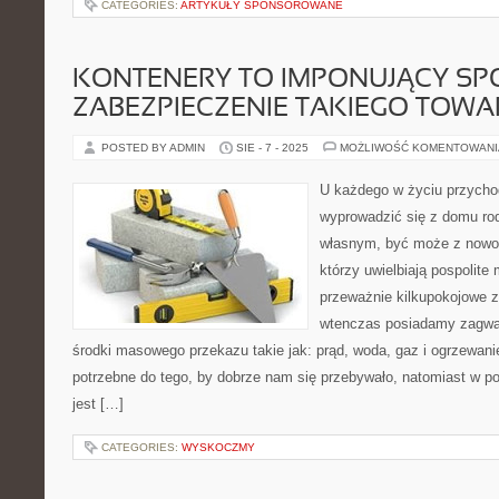
CATEGORIES:
ARTYKUŁY SPONSOROWANE
KONTENERY TO IMPONUJĄCY SP
ZABEZPIECZENIE TAKIEGO TOWA
POSTED BY ADMIN
SIE - 7 - 2025
MOŻLIWOŚĆ KOMENTOWAN
U każdego w życiu przychod
wyprowadzić się z domu ro
własnym, być może z nowo 
którzy uwielbiają pospolite
przeważnie kilkupokojowe z 
wtenczas posiadamy zagwar
środki masowego przekazu takie jak: prąd, woda, gaz i ogrzewan
potrzebne do tego, by dobrze nam się przebywało, natomiast w po
jest […]
CATEGORIES:
WYSKOCZMY