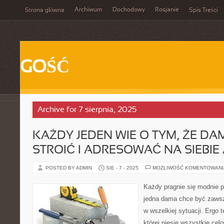
Archiwum
Dochodowy
Rosjanie
Strona główna
Spis Treści
GOŚĆ
Archive for 7 sierpnia, 2025
KAŻDY JEDEN WIE O TYM, ŻE DAM
STROIĆ I ADRESOWAĆ NA SIEBIE
POSTED BY ADMIN
SIE - 7 - 2025
MOŻLIWOŚĆ KOMENTOWAN
Każdy pragnie się modnie p
jedna dama chce być zawsz
w wszelkiej sytuacji. Ergo 
której niesie wszystkie ce