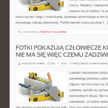
rzeczy. Niejaką z najważnie
zawsze ma w torebce, to po
rusza się bez niego z mieszkania, ponieważ przechowuje w nim ka
rozmaitego rodzaju dokumenty. Portfel damski może przybrać […
CATEGORIES:
PRZEPISY KULINARNE
FOTKI POKAZUJĄ CZŁOWIECZE 
NIE MA SIĘ WIĘC CZEMU ZADZIW
POSTED BY ADMIN
SIE - 7 - 2025
MOŻLIWOŚĆ KOMENTOWAN
Ludność niezmiernie cyklic
narodowego państwa Ludzie
zdjęcia, nie ma w tym nic d
cudowny sposób na zachow
różnorodnych okazji. Nie m
zdumiewać, że ludzie nadzw
gdy dostają w prezencie śliczne fotki. Dziś jest wiele podarunkó