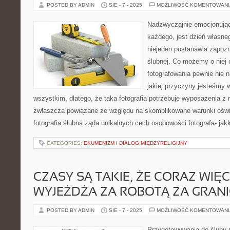
POSTED BY ADMIN
SIE - 7 - 2025
MOŻLIWOŚĆ KOMENTOWAN
Nadzwyczajnie emocjonują
każdego, jest dzień własne
niejeden postanawia zapozn
ślubnej. Co możemy o niej 
fotografowania pewnie nie n
jakiej przyczyny jesteśmy w
wszystkim, dlatego, że taka fotografia potrzebuje wyposażenia z n
zwłaszcza powiązane ze względu na skomplikowane warunki oświ
fotografia ślubna żąda unikalnych cech osobowości fotografa- jak
CATEGORIES:
EKUMENIZM I DIALOG MIĘDZYRELIGIJNY
CZASY SĄ TAKIE, ŻE CORAZ WIĘ
WYJEŻDŻA ZA ROBOTĄ ZA GRAN
POSTED BY ADMIN
SIE - 7 - 2025
MOŻLIWOŚĆ KOMENTOWAN
Przygotowywania do ślubu 