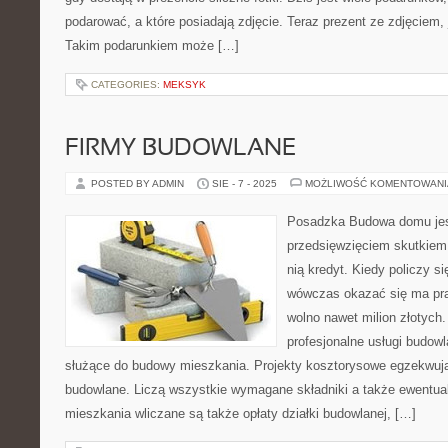
podarować, a które posiadają zdjęcie. Teraz prezent ze zdjęciem, 
Takim podarunkiem może […]
CATEGORIES:
MEKSYK
FIRMY BUDOWLANE
POSTED BY ADMIN
SIE - 7 - 2025
MOŻLIWOŚĆ KOMENTOWAN
Posadzka Budowa domu jes
przedsięwzięciem skutkiem
nią kredyt. Kiedy policzy s
wówczas okazać się ma pr
wolno nawet milion złotych.
profesjonalne usługi budowl
służące do budowy mieszkania. Projekty kosztorysowe egzekwują 
budowlane. Liczą wszystkie wymagane składniki a także ewentua
mieszkania wliczane są także opłaty działki budowlanej, […]