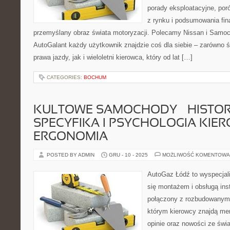
porady eksploatacyjne, por
z rynku i podsumowania fin
przemyślany obraz świata motoryzacji. Polecamy Nissan i Samo
AutoGalant każdy użytkownik znajdzie coś dla siebie – zarówno 
prawa jazdy, jak i wieloletni kierowca, który od lat […]
CATEGORIES:
BOCHUM
KULTOWE SAMOCHODY – HISTORI
SPECYFIKA I PSYCHOLOGIA KIER
ERGONOMIA
POSTED BY ADMIN
GRU - 10 - 2025
MOŻLIWOŚĆ KOMENTOWA
AutoGaz Łódź to wyspecjal
się montażem i obsługą in
połączony z rozbudowanym 
którym kierowcy znajdą me
opinie oraz nowości ze świa