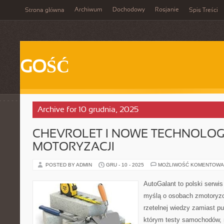
Archiwum
Dochodowy
Rosjanie
Strona główna
Spis Treści
GOŚĆ
Archive for 10 grudnia, 2025
CHEVROLET I NOWE TECHNOLOG
MOTORYZACJI
POSTED BY ADMIN
GRU - 10 - 2025
MOŻLIWOŚĆ KOMENTOWA
AutoGalant to polski serwi
myślą o osobach zmotoryzo
rzetelnej wiedzy zamiast pu
którym testy samochodów, 