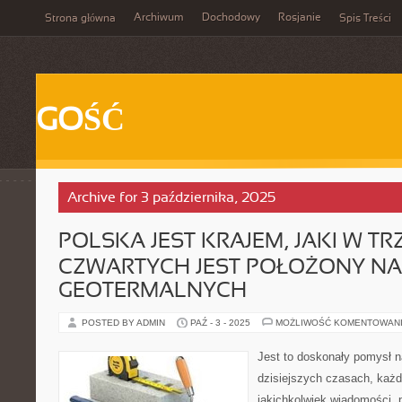
Archiwum
Dochodowy
Rosjanie
Strona główna
Spis Treści
GOŚĆ
Archive for 3 października, 2025
POLSKA JEST KRAJEM, JAKI W T
CZWARTYCH JEST POŁOŻONY N
GEOTERMALNYCH
POSTED BY ADMIN
PAŹ - 3 - 2025
MOŻLIWOŚĆ KOMENTOWAN
Jest to doskonały pomysł 
dzisiejszych czasach, każd
jakichkolwiek wiadomości,