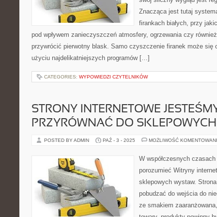
Znacząca jest tutaj syste
firankach białych, przy jaki
pod wpływem zanieczyszczeń atmosfery, ogrzewania czy również 
przywrócić pierwotny blask. Samo czyszczenie firanek może się 
użyciu najdelikatniejszych programów […]
CATEGORIES:
WYPOWIEDZI CZYTELNIKÓW
STRONY INTERNETOWE JESTEŚMY
PRZYRÓWNAĆ DO SKLEPOWYCH
POSTED BY ADMIN
PAŹ - 3 - 2025
MOŻLIWOŚĆ KOMENTOWAN
W współczesnych czasach c
porozumieć Witryny inter
sklepowych wystaw. Stron
pobudzać do wejścia do ni
ze smakiem zaaranżowana, 
towary, produkty powinny b