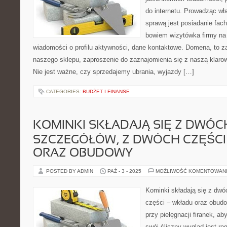
do internetu. Prowadząc wła
sprawą jest posiadanie fach
bowiem wizytówka firmy na
wiadomości o profilu aktywności, dane kontaktowe. Domena, to z
naszego sklepu, zaproszenie do zaznajomienia się z naszą klarowną
Nie jest ważne, czy sprzedajemy ubrania, wyjazdy […]
CATEGORIES:
BUDŻET I FINANSE
KOMINKI SKŁADAJĄ SIĘ Z DWÓC
SZCZEGÓŁÓW, Z DWÓCH CZĘŚCI
ORAZ OBUDOWY
POSTED BY ADMIN
PAŹ - 3 - 2025
MOŻLIWOŚĆ KOMENTOWAN
Kominki składają się z dw
części – wkładu oraz obudo
przy pielęgnacji firanek, a
swój śliczny wygląd jest reg