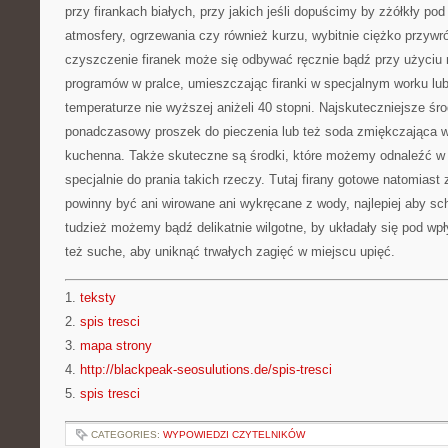
przy firankach białych, przy jakich jeśli dopuścimy by zżółkły 
atmosfery, ogrzewania czy również kurzu, wybitnie ciężko przywr
czyszczenie firanek może się odbywać ręcznie bądź przy użyciu n
programów w pralce, umieszczając firanki w specjalnym worku lub
temperaturze nie wyższej aniżeli 40 stopni. Najskuteczniejsze środ
ponadczasowy proszek do pieczenia lub też soda zmiękczająca w
kuchenna. Także skuteczne są środki, które możemy odnaleźć w
specjalnie do prania takich rzeczy. Tutaj firany gotowe natomiast
powinny być ani wirowane ani wykręcane z wody, najlepiej aby sch
tudzież możemy bądź delikatnie wilgotne, by układały się pod wp
też suche, aby uniknąć trwałych zagięć w miejscu upięć.
1.
teksty
2.
spis tresci
3.
mapa strony
4.
http://blackpeak-seosulutions.de/spis-tresci
5.
spis tresci
CATEGORIES:
WYPOWIEDZI CZYTELNIKÓW