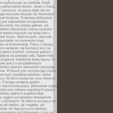
rze wykorzystać tę swobodę. Kiedy
ę jednocześnie biurem, łatwo o chaos,
 i poczucie, że praca nigdy się nie
ego kluczowe okazuje się stworzenie
sad działania. Podstawą efektywnej
j jest odpowiednio przygotowana
Nie każdy ma osobny gabinet, ale
wielkim mieszkaniu można wydzielić
re będzie kojarzyło się wyłącznie z
ne biurko, dobre krzesło, właściwe
i porządek na stanowisku mają
yw na koncentrację. Praca z kanapy
oże wydawać się kusząca, lecz na
 obniża komfort, rozmywa granice i
wpływa na postawę ciała. Nawet mały
 urządzony świadomie bywa lepszy niż
oda pracy w przypadkowych
Bardzo ważnym elementem pozostaje
nia. W biurze rytm wyznaczają często
obecność współpracowników i sama
sca. W domu trzeba ten rytm stworzyć
e. Pomaga ustalenie godzin
i zakończenia pracy, planowanie zadań
dnia oraz robienie regularnych przerw.
ników zdalnych popełnia błąd
a ciągłym przeplataniu obowiązków
z domowymi. W efekcie ani praca nie
a tak dobrze, jak mogłaby, ani
rawy nie dają poczucia spokoju.
wiązaniem jest blokowanie czasu na