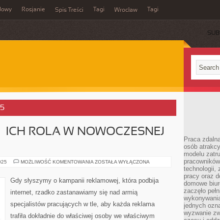
dowy
Rosjanie
Tagi
Tagi
Spis Treści
Wrocław
SUB
25
– ICH ROLA W NOWOCZESNEJ
Praca zdalna
osób atrakc
modelu zatru
pracowników 
DOMY
025
MOŻLIWOŚĆ KOMENTOWANIA
ZOSTAŁA WYŁĄCZONA
MEDIOWE
technologii,
–
pracy oraz d
ICH
Gdy słyszymy o kampanii reklamowej, która podbija
domowe biur
ROLA
W
zaczęło pełn
internet, rzadko zastanawiamy się nad armią
NOWOCZESNEJ
wykonywani
REKLAMIE
specjalistów pracujących w tle, aby każda reklama
jednych ozn
wyzwanie zw
trafiła dokładnie do właściwej osoby we właściwym