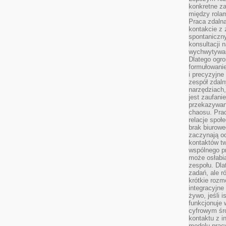
konkretne z
między rolam
Praca zdaln
kontakcie z
spontaniczny
konsultacji 
wychwytywan
Dlatego ogr
formułowani
i precyzyjne
zespół zdaln
narzędziach,
jest zaufani
przekazywani
chaosu. Pra
relacje społ
brak biurowe
zaczynają o
kontaktów tw
wspólnego 
może osłabi
zespołu. Dla
zadań, ale 
krótkie rozm
integracyjne
żywo, jeśli 
funkcjonuje 
cyfrowym śr
kontaktu z 
modelu pracy