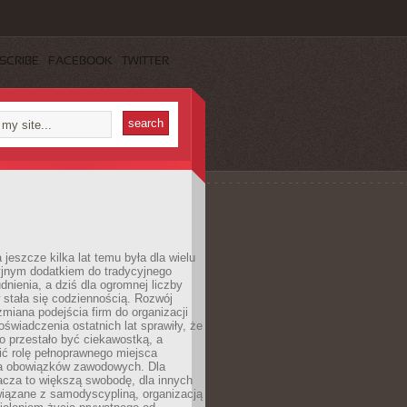
SCRIBE
FACEBOOK
TWITTER
 jeszcze kilka lat temu była dla wielu
yjnym dodatkiem do tradycyjnego
dnienia, a dziś dla ogromnej liczby
stała się codziennością. Rozwój
 zmiana podejścia firm do organizacji
oświadczenia ostatnich lat sprawiły, że
o przestało być ciekawostką, a
ić rolę pełnoprawnego miejsca
a obowiązków zawodowych. Dla
acza to większą swobodę, dla innych
iązane z samodyscypliną, organizacją