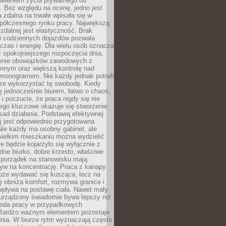
ieleniem życia prywatnego od
 Bez względu na ocenę, jedno jest
 zdalna na trwałe wpisała się w
spółczesnego rynku pracy. Największą
 zdalnej jest elastyczność. Brak
i codziennych dojazdów pozwala
zas i energię. Dla wielu osób oznacza
 spokojniejszego rozpoczęcia dnia,
enie obowiązków zawodowych z
innym oraz większą kontrolę nad
monogramem. Nie każdy jednak potrafi
rze wykorzystać tę swobodę. Kiedy
ę jednocześnie biurem, łatwo o chaos,
 i poczucie, że praca nigdy się nie
ego kluczowe okazuje się stworzenie
sad działania. Podstawą efektywnej
j jest odpowiednio przygotowana
Nie każdy ma osobny gabinet, ale
wielkim mieszkaniu można wydzielić
re będzie kojarzyło się wyłącznie z
ne biurko, dobre krzesło, właściwe
i porządek na stanowisku mają
yw na koncentrację. Praca z kanapy
oże wydawać się kusząca, lecz na
 obniża komfort, rozmywa granice i
wpływa na postawę ciała. Nawet mały
 urządzony świadomie bywa lepszy niż
oda pracy w przypadkowych
Bardzo ważnym elementem pozostaje
nia. W biurze rytm wyznaczają często