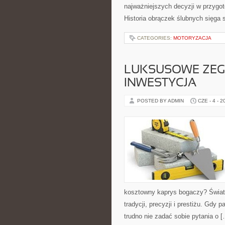
najważniejszych decyzji w przygoto
Historia obrączek ślubnych sięga 
CATEGORIES:
MOTORYZACJA
LUKSUSOWE ZEG
INWESTYCJA
POSTED BY ADMIN
CZE - 4 - 2
kosztowny kaprys bogaczy? Świat
tradycji, precyzji i prestiżu. Gdy 
trudno nie zadać sobie pytania o 