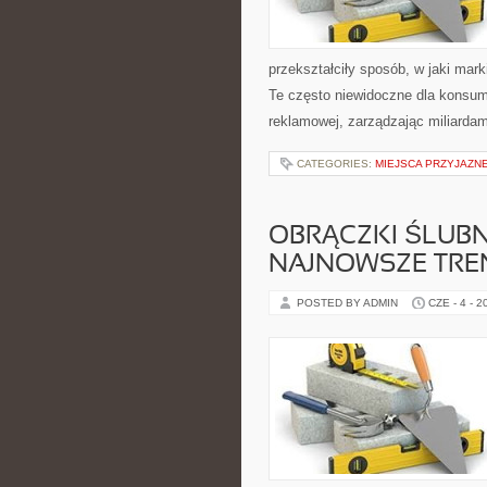
przekształciły sposób, w jaki mar
Te często niewidoczne dla konsum
reklamowej, zarządzając miliardami
CATEGORIES:
MIEJSCA PRZYJAZNE
OBRĄCZKI ŚLUBNE
NAJNOWSZE TRE
POSTED BY ADMIN
CZE - 4 - 2