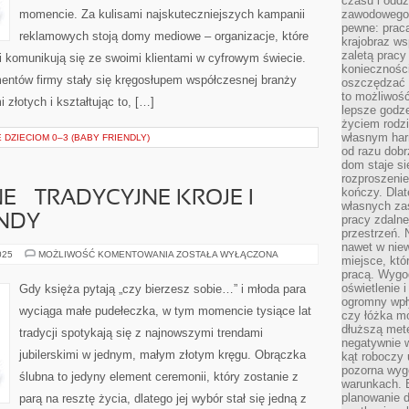
czasu i oddz
momencie. Za kulisami najskuteczniejszych kampanii
zawodowego.
pewne: praca
reklamowych stoją domy mediowe – organizacje, które
krajobraz w
zaletą pracy
ki komunikują się ze swoimi klientami w cyfrowym świecie.
koniecznośc
entów firmy stały się kręgosłupem współczesnej branży
oszczędzać c
to możliwość
 złotych i kształtując to, […]
lepsze godz
życiem rodz
własnym har
 DZIECIOM 0–3 (BABY FRIENDLY)
od razu dob
dom staje si
rozproszenie
kończy. Dlat
 – TRADYCYJNE KROJE I
własnych za
NDY
pracy zdalne
przestrzeń. 
nawet w nie
OBRĄCZKI
025
MOŻLIWOŚĆ KOMENTOWANIA
ZOSTAŁA WYŁĄCZONA
miejsce, któ
ŚLUBNE
pracą. Wygod
–
TRADYCYJNE
oświetlenie 
Gdy księża pytają „czy bierzesz sobie…” i młoda para
KROJE
ogromny wpł
I
wyciąga małe pudełeczka, w tym momencie tysiące lat
NAJNOWSZE
czy łóżka m
TRENDY
dłuższą metę
tradycji spotykają się z najnowszymi trendami
negatywnie 
jubilerskimi w jednym, małym złotym kręgu. Obrączka
kąt roboczy
pozorna wyg
ślubna to jedyny element ceremonii, który zostanie z
warunkach. 
planowanie d
parą na resztę życia, dlatego jej wybór stał się jedną z