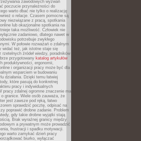
przeżywania zawodowych wyzwań
ać poczucie przynależności do
tego warto dbać nie tylko o realizację
również o relacje. Czasem pomocne są
owy niezwiązane z pracą, spotkania
 online lub okazjonalne spotkania na
istnieje taka możliwość. Człowiek nie
wyłącznie zadaniowo, dlatego nawet w
odowisku potrzebuje zwykłego
innymi. W połowie rozważań o zdalnym
 widać też, jak istotne staje się
z rzetelnych źródeł wiedzy, poradników
dobrze przygotowany
katalog artykułów
h produktywności, ergonomii,
nline i organizacji pracy może być dla
realnym wsparciem w budowaniu
lu działania. Dzięki temu łatwiej
ody, które pasują do konkretnej
akteru pracy i indywidualnych
 W pracy zdalnej ogromne znaczenie ma
 o granice. Wiele osób zauważa, że
er jest zawsze pod ręką, łatwo
czorem sprawdzić pocztę, odpisać na
zy poprawić drobne zadanie. Problem
wtedy, gdy takie drobne wyjątki stają
ością. Brak wyraźnej granicy między
odowym a prywatnym może prowadzić
nia, frustracji i spadku motywacji.
tego warto zamykać dzień pracy
porządkować biurko, wyłączać