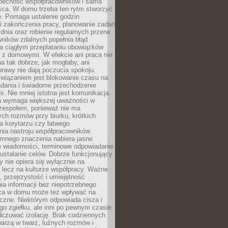
obecność współpracowników i sama
sca. W domu trzeba ten rytm stworzyć
e. Pomaga ustalenie godzin
i zakończenia pracy, planowanie zadań
dnia oraz robienie regularnych przerw.
ników zdalnych popełnia błąd
a ciągłym przeplataniu obowiązków
z domowymi. W efekcie ani praca nie
a tak dobrze, jak mogłaby, ani
rawy nie dają poczucia spokoju.
wiązaniem jest blokowanie czasu na
adania i świadome przechodzenie
i. Nie mniej istotna jest komunikacja.
a wymaga większej uważności w
 zespołem, ponieważ nie ma
ch rozmów przy biurku, krótkich
na korytarzu czy łatwego
ia nastroju współpracowników.
omnego znaczenia nabiera jasne
e wiadomości, terminowe odpowiadanie
 ustalanie celów. Dobrze funkcjonujący
y nie opiera się wyłącznie na
 lecz na kulturze współpracy. Ważne
e, przejrzystość i umiejętność
a informacji bez niepotrzebnego
ca w domu może też wpływać na
eczne. Niektórym odpowiada cisza i
go zgiełku, ale inni po pewnym czasie
dczuwać izolację. Brak codziennych
arzą w twarz, luźnych rozmów i