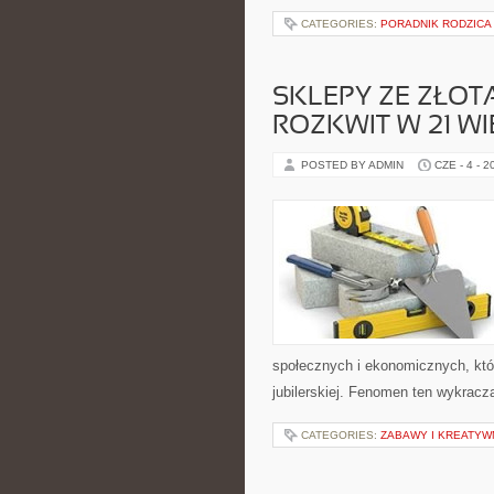
CATEGORIES:
PORADNIK RODZICA
SKLEPY ZE ZŁOTA
ROZKWIT W 21 W
POSTED BY ADMIN
CZE - 4 - 2
społecznych i ekonomicznych, któr
jubilerskiej. Fenomen ten wykracz
CATEGORIES:
ZABAWY I KREATY