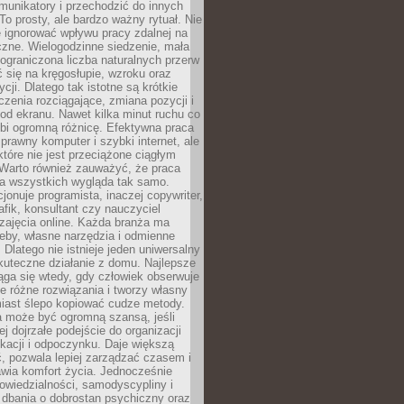
unikatory i przechodzić do innych
To prosty, ale bardzo ważny rytuał. Nie
 ignorować wpływu pracy zdalnej na
czne. Wielogodzinne siedzenie, mała
i ograniczona liczba naturalnych przerw
 się na kręgosłupie, wzroku oraz
cji. Dlatego tak istotne są krótkie
czenia rozciągające, zmiana pozycji i
d ekranu. Nawet kilka minut ruchu co
obi ogromną różnicę. Efektywna praca
sprawny komputer i szybki internet, ale
 które nie jest przeciążone ciągłym
Warto również zauważyć, że praca
la wszystkich wygląda tak samo.
cjonuje programista, inaczej copywriter,
afik, konsultant czy nauczyciel
zajęcia online. Każda branża ma
eby, własne narzędzia i odmienne
 Dlatego nie istnieje jeden uniwersalny
kuteczne działanie z domu. Najlepsze
iąga się wtedy, gdy człowiek obserwuje
uje różne rozwiązania i tworzy własny
iast ślepo kopiować cudze metody.
a może być ogromną szansą, jeśli
ej dojrzałe podejście do organizacji
kacji i odpoczynku. Daje większą
, pozwala lepiej zarządzać czasem i
wia komfort życia. Jednocześnie
wiedzialności, samodyscypliny i
dbania o dobrostan psychiczny oraz