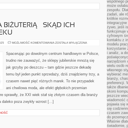
wspólnego 
może osłabi
zespołu. Dla
zadań, ale 
krótkie rozm
integracyjne
 BIŻUTERIĄ – SKĄD ICH
żywo, jeśli 
funkcjonuje 
IEKU
cyfrowym śr
kontaktu z 
SKLEPY
025
MOŻLIWOŚĆ KOMENTOWANIA
ZOSTAŁA WYŁĄCZONA
modelu pracy
ZE
korzystanie 
ZŁOTA
BIŻUTERIĄ
i analiz, a 
Spacerując po dowolnym centrum handlowym w Polsce,
–
poświęconyc
SKĄD
trudno nie zauważyć, że sklepy jubilerskie mnożą się
narzędziom o
ICH
ROZKWIT
wielu osób 
jak grzyby po deszczu – tam gdzie jeszcze dekadę
W
własnego sty
21
temu był jeden punkt sprzedaży, dziś znajdziemy trzy, a
wybierać met
WIEKU
branży, char
czasem nawet pięć różnych marek. To nie przypadek
preferencji.
także dbanie
ani chwilowa moda, ale efekt głębokich przemian
skoro komput
e sprawiły, że XXI wiek stał się złotym czasem dla branży
jeszcze wie
wiadomość c
a daleko poza zwykły wzrost […]
pojawia się 
się codzienn
czasem zaw
WNOŚĆ
do przemęcze
Właśnie dla
świadomie, 