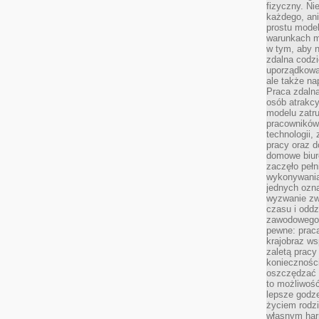
fizyczny. Ni
każdego, an
prostu model
warunkach m
w tym, aby 
zdalna codz
uporządkowa
ale także n
Praca zdalna
osób atrakc
modelu zatru
pracowników 
technologii,
pracy oraz d
domowe biur
zaczęło pełn
wykonywani
jednych ozn
wyzwanie zw
czasu i oddz
zawodowego.
pewne: praca
krajobraz w
zaletą pracy
koniecznośc
oszczędzać c
to możliwość
lepsze godz
życiem rodz
własnym har