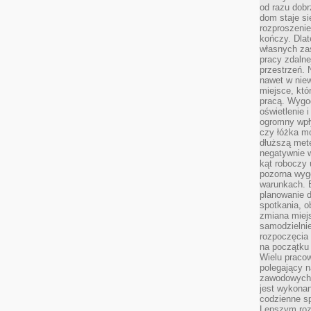
od razu dob
dom staje si
rozproszenie
kończy. Dlat
własnych za
pracy zdalne
przestrzeń. 
nawet w nie
miejsce, któ
pracą. Wygod
oświetlenie 
ogromny wpł
czy łóżka m
dłuższą metę
negatywnie 
kąt roboczy
pozorna wyg
warunkach. 
planowanie d
spotkania, 
zmiana miej
samodzielni
rozpoczęcia 
na początku 
Wielu pracow
polegający n
zawodowych 
jest wykonan
codzienne sp
Lepszym roz