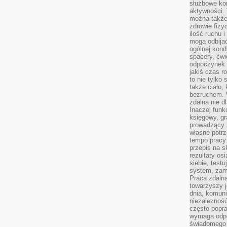
służbowe kom
aktywności. 
można także
zdrowie fizy
ilość ruchu 
mogą odbijać
ogólnej kondy
spacery, ćwi
odpoczynek o
jakiś czas r
to nie tylko 
także ciało,
bezruchem. 
zdalna nie d
Inaczej funk
księgowy, gr
prowadzący 
własne potrz
tempo pracy.
przepis na s
rezultaty os
siebie, test
system, zam
Praca zdaln
towarzyszy j
dnia, komuni
niezależność
często popra
wymaga odpo
świadomego 