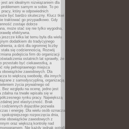
e jest ani idealnym rozwiązaniem dla
i problemem samym w sobie. To po
 pracy, który w odpowiednich
oże być bardzo skuteczny. Klucz tkwi
nie traktować go przypadkowo. Gdy
ienność zostaje dobrze
na, może stać się nie tylko wygodna,
aprawdę efektywna.
 jeszcze kilka lat temu była dla wielu
yjnym dodatkiem do tradycyjnego
dnienia, a dziś dla ogromnej liczby
stała się codziennością. Rozwój
 zmiana podejścia firm do organizacji
oświadczenia ostatnich lat sprawiły, że
o przestało być ciekawostką, a
ić rolę pełnoprawnego miejsca
a obowiązków zawodowych. Dla
acza to większą swobodę, dla innych
iązane z samodyscypliną, organizacją
ieleniem życia prywatnego od
 Bez względu na ocenę, jedno jest
 zdalna na trwałe wpisała się w
spółczesnego rynku pracy. Największą
 zdalnej jest elastyczność. Brak
i codziennych dojazdów pozwala
zas i energię. Dla wielu osób oznacza
 spokojniejszego rozpoczęcia dnia,
enie obowiązków zawodowych z
innym oraz większą kontrolę nad
monogramem. Nie każdy jednak potrafi