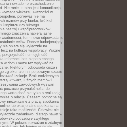
adania i świadome przechodzenie
i. Nie mniej istotna jest komunikacja.
a wymaga większej uważności w
 zespołem, ponieważ nie ma
ch rozmów przy biurku, krótkich
na korytarzu czy łatwego
ia nastroju współpracowników.
omnego znaczenia nabiera jasne
e wiadomości, terminowe odpowiadanie
 ustalanie celów. Dobrze funkcjonujący
y nie opiera się wyłącznie na
 lecz na kulturze współpracy. Ważne
e, przejrzystość i umiejętność
a informacji bez niepotrzebnego
ca w domu może też wpływać na
eczne. Niektórym odpowiada cisza i
go zgiełku, ale inni po pewnym czasie
dczuwać izolację. Brak codziennych
arzą w twarz, luźnych rozmów i
przeżywania zawodowych wyzwań
ać poczucie przynależności do
tego warto dbać nie tylko o realizację
również o relacje. Czasem pomocne są
owy niezwiązane z pracą, spotkania
 online lub okazjonalne spotkania na
istnieje taka możliwość. Człowiek nie
wyłącznie zadaniowo, dlatego nawet w
odowisku potrzebuje zwykłego
innymi. W połowie rozważań o zdalnym
 widać też, jak istotne staje się