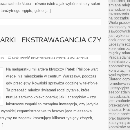
spotkania, 
waniach do ślubu – równie istotną jak wybór sali czy sukni.
zmiana miej
samodzielni
starożytnego Egiptu, gdzie […]
rozpoczęcia 
na początku 
Wielu pracow
polegający n
zawodowych 
jest wykonan
ARKI – EKSTRAWAGANCJA CZY
codzienne sp
Lepszym roz
konkretne z
między rolam
Praca zdaln
LUKSUSOWE
025
MOŻLIWOŚĆ KOMENTOWANIA
ZOSTAŁA WYŁĄCZONA
ZEGARKI
kontakcie z
–
spontaniczny
EKSTRAWAGANCJA
Na nadgarstku miliardera błyszczy Patek Philippe wart
konsultacji 
CZY
INWESTYCJA
wychwytywan
więcej niż mieszkanie w centrum Warszawy, podczas
Dlatego ogr
gdy przeciętny Kowalski sprawdza godzinę w telefonie.
formułowani
i precyzyjne
Ta przepaść między światami rodzi pytanie, które
zespół zdaln
narzędziach,
nurtuje zarówno kolekcjonerów, jak i sceptyków – czy
jest zaufani
luksusowe zegarki to rozsądna inwestycja, czy jedynie
przekazywani
chaosu. Pra
 wysokiej zegarmistrzostwa to fascynująca mieszanka
relacje społ
patrzymy na zegarek kosztujący kilkaset tysięcy złotych,
brak biurowe
zaczynają o
[…]
kontaktów tw