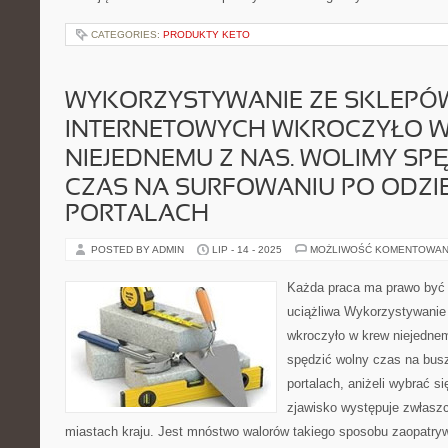
CATEGORIES:
PRODUKTY KETO
WYKORZYSTYWANIE ZE SKLEPÓ
INTERNETOWYCH WKROCZYŁO 
NIEJEDNEMU Z NAS. WOLIMY SP
CZAS NA SURFOWANIU PO ODZ
PORTALACH
POSTED BY ADMIN
LIP - 14 - 2025
MOŻLIWOŚĆ KOMENTOWAN
Każda praca ma prawo być 
uciążliwa Wykorzystywanie
wkroczyło w krew niejedne
spędzić wolny czas na bus
portalach, aniżeli wybrać si
zjawisko występuje zwłasz
miastach kraju. Jest mnóstwo walorów takiego sposobu zaopatryw