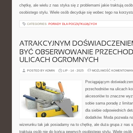
chętkę, ale wielu z nas styka się z problemami jakie traktują os
osobistego stylu. Wiele osób decyduje się wobec tego na korzyst
CATEGORIES:
PORADY DLA POCZĄTKUJĄCYCH
ATRAKCYJNYM DOŚWIADCZENIE
BYĆ OBSERWOWANIE PRZECHO
ULICACH OGROMNYCH
POSTED BY ADMIN
LIP - 14 - 2025
MOŻLIWOŚĆ KOMENTOWAN
Pociągającym doświadczen
przechodniów na ulicach ko
akcesoriów to znaczne wyz
sobie sama poradę z limitam
dla siebie odpowiednich det
dodatków. Moda pozwala na
wizerunku tak jak posiadamy na to chętkę, ale duża grupa z nas s
traktują osób nie do końca pewnych osobistego stylu. Wiele osób