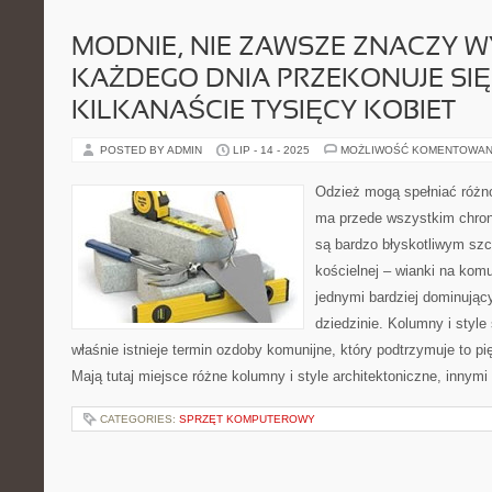
MODNIE, NIE ZAWSZE ZNACZY W
KAŻDEGO DNIA PRZEKONUJE SIĘ
KILKANAŚCIE TYSIĘCY KOBIET
POSTED BY ADMIN
LIP - 14 - 2025
MOŻLIWOŚĆ KOMENTOWAN
Odzież mogą spełniać różno
ma przede wszystkim chroni
są bardzo błyskotliwym sz
kościelnej – wianki na kom
jednymi bardziej dominując
dziedzinie. Kolumny i styl
właśnie istnieje termin ozdoby komunijne, który podtrzymuje to p
Mają tutaj miejsce różne kolumny i style architektoniczne, innym
CATEGORIES:
SPRZĘT KOMPUTEROWY