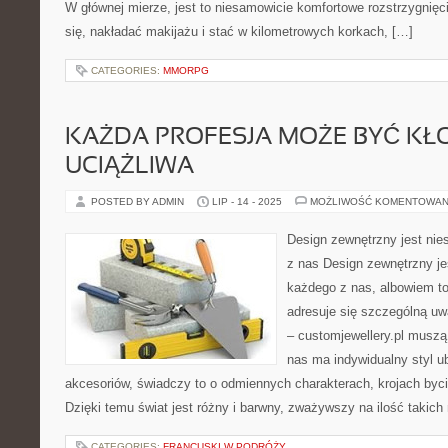
W głównej mierze, jest to niesamowicie komfortowe rozstrzygnięc
się, nakładać makijażu i stać w kilometrowych korkach, […]
CATEGORIES:
MMORPG
KAŻDA PROFESJA MOŻE BYĆ KŁO
UCIĄŻLIWA
POSTED BY ADMIN
LIP - 14 - 2025
MOŻLIWOŚĆ KOMENTOWAN
Design zewnętrzny jest nie
z nas Design zewnętrzny je
każdego z nas, albowiem to
adresuje się szczególną uw
– customjewellery.pl muszą
nas ma indywidualny styl ub
akcesoriów, świadczy to o odmiennych charakterach, krojach byci
Dzięki temu świat jest różny i barwny, zważywszy na ilość takic
CATEGORIES:
FRANCUSKI W PODRÓŻY