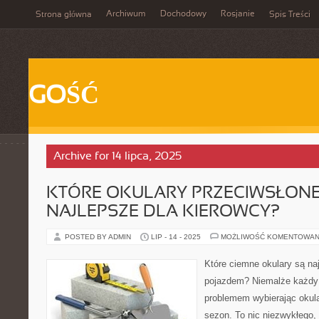
Archiwum
Dochodowy
Rosjanie
Strona główna
Spis Treści
GOŚĆ
Archive for 14 lipca, 2025
KTÓRE OKULARY PRZECIWSŁONE
NAJLEPSZE DLA KIEROWCY?
POSTED BY ADMIN
LIP - 14 - 2025
MOŻLIWOŚĆ KOMENTOWAN
Które ciemne okulary są na
pojazdem? Niemalże każdy 
problemem wybierając okul
sezon. To nic niezwykłego, 