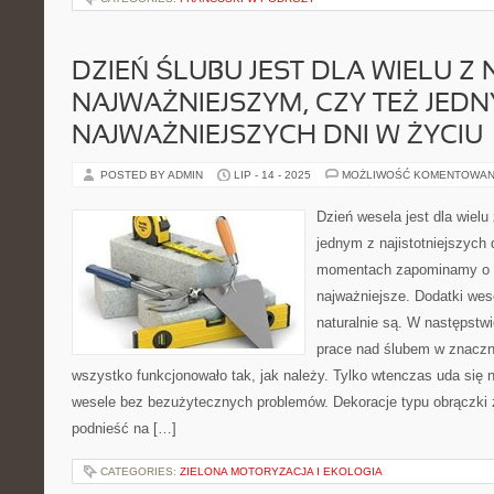
DZIEŃ ŚLUBU JEST DLA WIELU Z 
NAJWAŻNIEJSZYM, CZY TEŻ JEDN
NAJWAŻNIEJSZYCH DNI W ŻYCIU
POSTED BY ADMIN
LIP - 14 - 2025
MOŻLIWOŚĆ KOMENTOWAN
Dzień wesela jest dla wielu
jednym z najistotniejszych
momentach zapominamy o c
najważniejsze. Dodatki wese
naturalnie są. W następstw
prace nad ślubem w znaczn
wszystko funkcjonowało tak, jak należy. Tylko wtenczas uda się
wesele bez bezużytecznych problemów. Dekoracje typu obrączki 
podnieść na […]
CATEGORIES:
ZIELONA MOTORYZACJA I EKOLOGIA