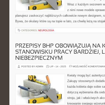
Wraz z każdym sezonem wy
z nimi nowe modele oprawek
planujesz zaskoczyć najbliższych całkowicie nowym designem, r
Bywa, że okulary które są na topie w lato, za chwilę leżą na sto
CATEGORIES:
NEUROLOGIA
PRZEPISY BHP OBOWIĄZUJĄ NA
STANOWISKU PRACY BARDZIEJ, L
NIEBEZPIECZNYM
POSTED BY ADMIN
LIP - 14 - 2025
MOŻLIWOŚĆ KOMENTOWAN
Kwiaty mogą być autentyc
Zakupy stosownych dodatkó
każda kobieta daje sobie sa
dotyczą wybierania dla sie
stroju, jak i właściwych a
kreowanie swojego wizerunk