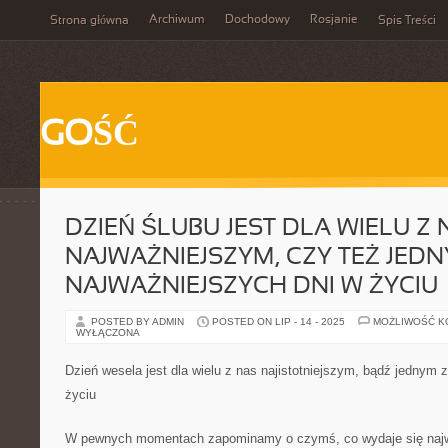
Archiwum
Dochodowy
Rosjanie
Strona główna
Spis Treści
GOŚĆ
DZIEŃ ŚLUBU JEST DLA WIELU Z 
NAJWAŻNIEJSZYM, CZY TEŻ JEDN
NAJWAŻNIEJSZYCH DNI W ŻYCIU
POSTED BY ADMIN
POSTED ON LIP - 14 - 2025
MOŻLIWOŚĆ 
WYŁĄCZONA
Dzień wesela jest dla wielu z nas najistotniejszym, bądź jednym z
życiu
W pewnych momentach zapominamy o czymś, co wydaje się najw