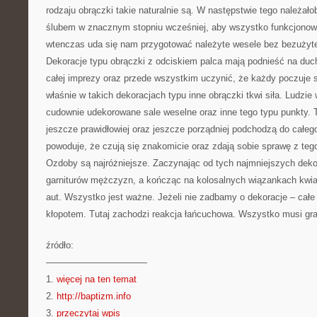
rodzaju obrączki takie naturalnie są. W następstwie tego należał
ślubem w znacznym stopniu wcześniej, aby wszystko funkcjonował
wtenczas uda się nam przygotować należyte wesele bez bezużyt
Dekoracje typu obrączki z odciskiem palca mają podnieść na du
całej imprezy oraz przede wszystkim uczynić, że każdy poczuje 
właśnie w takich dekoracjach typu inne obrączki tkwi siła. Ludzie 
cudownie udekorowane sale weselne oraz inne tego typu punkty. T
jeszcze prawidłowiej oraz jeszcze porządniej podchodzą do całeg
powoduje, że czują się znakomicie oraz zdają sobie sprawę z teg
Ozdoby są najróżniejsze. Zaczynając od tych najmniejszych dek
garniturów mężczyzn, a kończąc na kolosalnych wiązankach kwia
aut. Wszystko jest ważne. Jeżeli nie zadbamy o dekoracje – całe
kłopotem. Tutaj zachodzi reakcja łańcuchowa. Wszystko musi gra
źródło:
———————————
1.
więcej na ten temat
2.
http://baptizm.info
3.
przeczytaj wpis