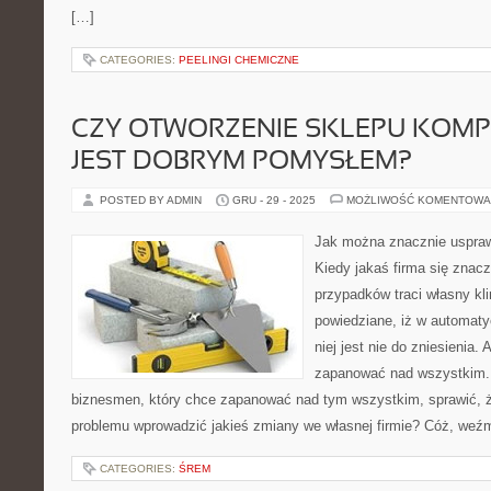
[…]
CATEGORIES:
PEELINGI CHEMICZNE
CZY OTWORZENIE SKLEPU KOM
JEST DOBRYM POMYSŁEM?
POSTED BY ADMIN
GRU - 29 - 2025
MOŻLIWOŚĆ KOMENTOWA
Jak można znacznie usprawn
Kiedy jakaś firma się znac
przypadków traci własny kli
powiedziane, iż w automat
niej jest nie do zniesienia. 
zapanować nad wszystkim. 
biznesmen, który chce zapanować nad tym wszystkim, sprawić, 
problemu wprowadzić jakieś zmiany we własnej firmie? Cóż, we
CATEGORIES:
ŚREM