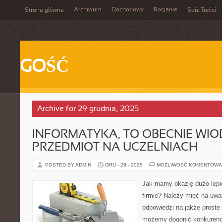
Archiwum
Dochodowy
Rosjanie
Strona główna
Spis Treści
GOŚĆ
Archive for 29 grudnia, 2025
INFORMATYKA, TO OBECNIE WI
PRZEDMIOT NA UCZELNIACH
POSTED BY ADMIN
GRU - 29 - 2025
MOŻLIWOŚĆ KOMENTOWA
Jak mamy okazję dużo lepie
firmie? Należy mieć na uwa
odpowiedzi na jakże proste 
możemy dogonić konkurencj