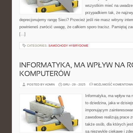
wszystkim mieć na uwadze,
przypadkiem tak, że najzwy
deprecjonujemy rangę Sieci? Przecież jeśli nie masz witryny intern
powinieneś zwrócić uwagę, że całkiem sporo tracisz. Pamiętaj z
[…]
CATEGORIES:
SAMOCHODY HYBRYDOWE
INFORMATYKA, MA WPŁYW NA 
KOMPUTERÓW
POSTED BY ADMIN
GRU - 29 - 2025
MOŻLIWOŚĆ KOMENTOWA
Informatyka, ma wpływ na r
to dziedzina, jaka w dzisie
imponującym zainteresowani
zawodowo realizują prace z
także osób, dla których jes
są niezwykle ciekawe i zde