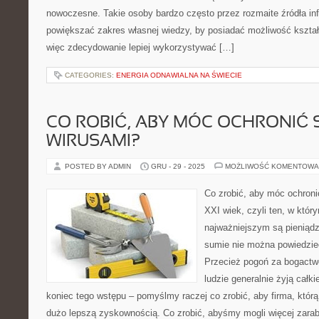
nowoczesne. Takie osoby bardzo często przez rozmaite źródła info
powiększać zakres własnej wiedzy, by posiadać możliwość kształ
więc zdecydowanie lepiej wykorzystywać […]
CATEGORIES:
ENERGIA ODNAWIALNA NA ŚWIECIE
CO ROBIĆ, ABY MÓC OCHRONIĆ 
WIRUSAMI?
POSTED BY ADMIN
GRU - 29 - 2025
MOŻLIWOŚĆ KOMENTOWA
Co zrobić, aby móc ochroni
XXI wiek, czyli ten, w kt
najważniejszym są pieniąd
sumie nie można powiedzie
Przecież pogoń za bogactwe
ludzie generalnie żyją całk
koniec tego wstępu – pomyślmy raczej co zrobić, aby firma, któr
dużo lepszą zyskownością. Co zrobić, abyśmy mogli więcej zara