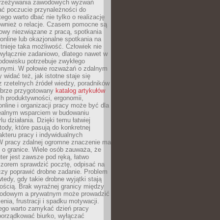
przeżywania zawodowych wyzwań
ać poczucie przynależności do
tego warto dbać nie tylko o realizację
również o relacje. Czasem pomocne są
owy niezwiązane z pracą, spotkania
 online lub okazjonalne spotkania na
istnieje taka możliwość. Człowiek nie
wyłącznie zadaniowo, dlatego nawet w
odowisku potrzebuje zwykłego
innymi. W połowie rozważań o zdalnym
 widać też, jak istotne staje się
z rzetelnych źródeł wiedzy, poradników
dobrze przygotowany
katalog artykułów
h produktywności, ergonomii,
nline i organizacji pracy może być dla
realnym wsparciem w budowaniu
lu działania. Dzięki temu łatwiej
ody, które pasują do konkretnej
akteru pracy i indywidualnych
 W pracy zdalnej ogromne znaczenie ma
 o granice. Wiele osób zauważa, że
er jest zawsze pod ręką, łatwo
czorem sprawdzić pocztę, odpisać na
zy poprawić drobne zadanie. Problem
wtedy, gdy takie drobne wyjątki stają
ością. Brak wyraźnej granicy między
odowym a prywatnym może prowadzić
nia, frustracji i spadku motywacji.
tego warto zamykać dzień pracy
porządkować biurko, wyłączać