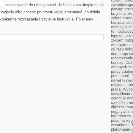
czasu i oddz
zawodowego.
dopasowane do umiejętności. Jeśli szukasz inspiracji na
pewne: praca
 wyjście albo chcesz po prostu lepiej zrozumieć, co działa
krajobraz w
zaletą pracy
 konkretne rozwiązania i czytelne instrukcje. Polecamy
koniecznośc
]
oszczędzać c
to możliwość
lepsze godz
życiem rodz
własnym har
od razu dob
dom staje si
rozproszenie
kończy. Dlat
własnych za
pracy zdalne
przestrzeń. 
nawet w nie
miejsce, któ
pracą. Wygod
oświetlenie 
ogromny wpł
czy łóżka m
dłuższą metę
negatywnie 
kąt roboczy
pozorna wyg
warunkach. 
planowanie d