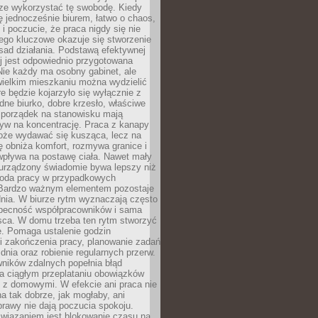
rze wykorzystać tę swobodę. Kiedy
ę jednocześnie biurem, łatwo o chaos,
 i poczucie, że praca nigdy się nie
ego kluczowe okazuje się stworzenie
sad działania. Podstawą efektywnej
j jest odpowiednio przygotowana
Nie każdy ma osobny gabinet, ale
wielkim mieszkaniu można wydzielić
re będzie kojarzyło się wyłącznie z
ne biurko, dobre krzesło, właściwe
i porządek na stanowisku mają
yw na koncentrację. Praca z kanapy
oże wydawać się kusząca, lecz na
 obniża komfort, rozmywa granice i
wpływa na postawę ciała. Nawet mały
 urządzony świadomie bywa lepszy niż
oda pracy w przypadkowych
Bardzo ważnym elementem pozostaje
nia. W biurze rytm wyznaczają często
obecność współpracowników i sama
sca. W domu trzeba ten rytm stworzyć
e. Pomaga ustalenie godzin
i zakończenia pracy, planowanie zadań
dnia oraz robienie regularnych przerw.
ników zdalnych popełnia błąd
a ciągłym przeplataniu obowiązków
z domowymi. W efekcie ani praca nie
a tak dobrze, jak mogłaby, ani
rawy nie dają poczucia spokoju.
wiązaniem jest blokowanie czasu na