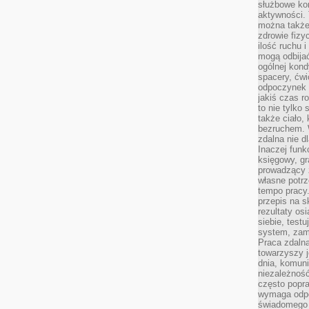
służbowe kom
aktywności. 
można także
zdrowie fizy
ilość ruchu 
mogą odbijać
ogólnej kondy
spacery, ćwi
odpoczynek o
jakiś czas r
to nie tylko 
także ciało,
bezruchem. 
zdalna nie d
Inaczej funk
księgowy, gr
prowadzący 
własne potrz
tempo pracy.
przepis na s
rezultaty os
siebie, test
system, zam
Praca zdaln
towarzyszy j
dnia, komuni
niezależność
często popra
wymaga odpo
świadomego 