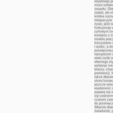
wspólnego 
może osłabi
zespołu. Dla
zadań, ale 
krótkie rozm
integracyjne
żywo, jeśli 
funkcjonuje 
cyfrowym śr
kontaktu z 
modelu pracy
korzystanie 
i analiz, a 
poświęconyc
narzędziom o
wielu osób 
własnego sty
wybierać met
branży, char
preferencji.
także dbanie
skoro komput
jeszcze wie
wiadomość c
pojawia się 
się codzienn
czasem zaw
do przemęcze
Właśnie dla
świadomie, 