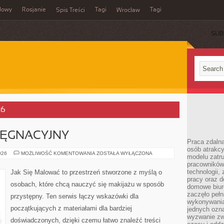
dowy
Rosjanie
Tagi
Tagi
Spis Treści
Wrocław
SUB
26
LĘGNACYJNY
Praca zdalna
osób atrakc
KALENDARZ
026
MOŻLIWOŚĆ KOMENTOWANIA
ZOSTAŁA WYŁĄCZONA
modelu zatru
PIELĘGNACYJNY
pracowników 
technologii,
Jak Się Malować to przestrzeń stworzone z myślą o
pracy oraz d
osobach, które chcą nauczyć się makijażu w sposób
domowe biur
zaczęło pełn
przystępny. Ten serwis łączy wskazówki dla
wykonywani
początkujących z materiałami dla bardziej
jednych ozn
wyzwanie zw
doświadczonych, dzięki czemu łatwo znaleźć treści