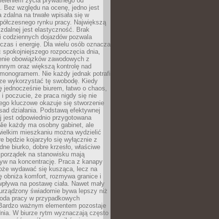
ieleniem życia prywatnego od
 Bez względu na ocenę, jedno jest
 zdalna na trwałe wpisała się w
spółczesnego rynku pracy. Największą
 zdalnej jest elastyczność. Brak
i codziennych dojazdów pozwala
zas i energię. Dla wielu osób oznacza
 spokojniejszego rozpoczęcia dnia,
enie obowiązków zawodowych z
innym oraz większą kontrolę nad
monogramem. Nie każdy jednak potrafi
rze wykorzystać tę swobodę. Kiedy
ę jednocześnie biurem, łatwo o chaos,
 i poczucie, że praca nigdy się nie
ego kluczowe okazuje się stworzenie
sad działania. Podstawą efektywnej
j jest odpowiednio przygotowana
Nie każdy ma osobny gabinet, ale
wielkim mieszkaniu można wydzielić
re będzie kojarzyło się wyłącznie z
ne biurko, dobre krzesło, właściwe
i porządek na stanowisku mają
yw na koncentrację. Praca z kanapy
oże wydawać się kusząca, lecz na
 obniża komfort, rozmywa granice i
wpływa na postawę ciała. Nawet mały
 urządzony świadomie bywa lepszy niż
oda pracy w przypadkowych
Bardzo ważnym elementem pozostaje
nia. W biurze rytm wyznaczają często