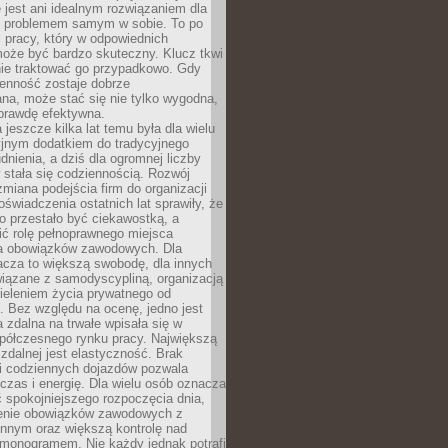
e jest ani idealnym rozwiązaniem dla
i problemem samym w sobie. To po
 pracy, który w odpowiednich
oże być bardzo skuteczny. Klucz tkwi
nie traktować go przypadkowo. Gdy
ienność zostaje dobrze
na, może stać się nie tylko wygodna,
aprawdę efektywna.
 jeszcze kilka lat temu była dla wielu
yjnym dodatkiem do tradycyjnego
dnienia, a dziś dla ogromnej liczby
stała się codziennością. Rozwój
 zmiana podejścia firm do organizacji
oświadczenia ostatnich lat sprawiły, że
o przestało być ciekawostką, a
ić rolę pełnoprawnego miejsca
a obowiązków zawodowych. Dla
acza to większą swobodę, dla innych
iązane z samodyscypliną, organizacją
ieleniem życia prywatnego od
 Bez względu na ocenę, jedno jest
 zdalna na trwałe wpisała się w
spółczesnego rynku pracy. Największą
 zdalnej jest elastyczność. Brak
i codziennych dojazdów pozwala
zas i energię. Dla wielu osób oznacza
 spokojniejszego rozpoczęcia dnia,
enie obowiązków zawodowych z
innym oraz większą kontrolę nad
monogramem. Nie każdy jednak potrafi