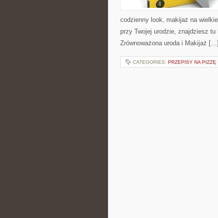
codzienny look, makijaż na wielkie
przy Twojej urodzie, znajdziesz tu
Zrównoważona uroda i Makijaż […
CATEGORIES:
PRZEPISY NA PIZZĘ