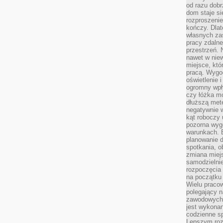
od razu dob
dom staje si
rozproszenie
kończy. Dlat
własnych za
pracy zdalne
przestrzeń. 
nawet w nie
miejsce, któ
pracą. Wygod
oświetlenie 
ogromny wpł
czy łóżka m
dłuższą metę
negatywnie 
kąt roboczy
pozorna wyg
warunkach. 
planowanie d
spotkania, 
zmiana miej
samodzielni
rozpoczęcia 
na początku 
Wielu pracow
polegający n
zawodowych 
jest wykonan
codzienne sp
Lepszym roz