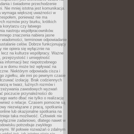
adania i świadome przechodzenie
i. Nie mniej istotna jest komunikacja.
a wymaga większej uważności w
 zespołem, ponieważ nie ma
ch rozmów przy biurku, krótkich
na korytarzu czy łatwego
ia nastroju współpracowników.
omnego znaczenia nabiera jasne
e wiadomości, terminowe odpowiadanie
 ustalanie celów. Dobrze funkcjonujący
y nie opiera się wyłącznie na
 lecz na kulturze współpracy. Ważne
e, przejrzystość i umiejętność
a informacji bez niepotrzebnego
ca w domu może też wpływać na
eczne. Niektórym odpowiada cisza i
go zgiełku, ale inni po pewnym czasie
dczuwać izolację. Brak codziennych
arzą w twarz, luźnych rozmów i
przeżywania zawodowych wyzwań
ać poczucie przynależności do
tego warto dbać nie tylko o realizację
również o relacje. Czasem pomocne są
owy niezwiązane z pracą, spotkania
 online lub okazjonalne spotkania na
istnieje taka możliwość. Człowiek nie
wyłącznie zadaniowo, dlatego nawet w
odowisku potrzebuje zwykłego
innymi. W połowie rozważań o zdalnym
 widać też, jak istotne staje się