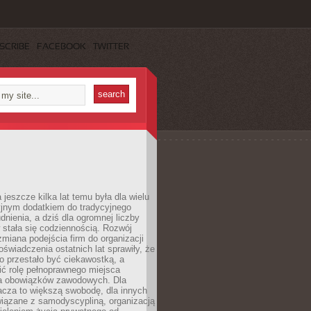
SCRIBE
FACEBOOK
TWITTER
 jeszcze kilka lat temu była dla wielu
yjnym dodatkiem do tradycyjnego
dnienia, a dziś dla ogromnej liczby
stała się codziennością. Rozwój
 zmiana podejścia firm do organizacji
oświadczenia ostatnich lat sprawiły, że
o przestało być ciekawostką, a
ić rolę pełnoprawnego miejsca
a obowiązków zawodowych. Dla
acza to większą swobodę, dla innych
iązane z samodyscypliną, organizacją