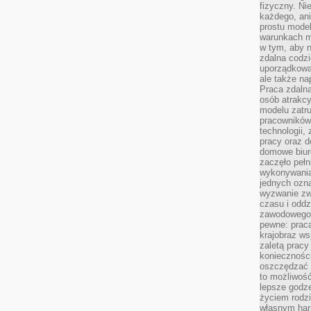
fizyczny. Ni
każdego, an
prostu model
warunkach m
w tym, aby 
zdalna codz
uporządkowa
ale także n
Praca zdalna
osób atrakc
modelu zatru
pracowników 
technologii,
pracy oraz d
domowe biur
zaczęło pełn
wykonywani
jednych ozn
wyzwanie zw
czasu i oddz
zawodowego.
pewne: praca
krajobraz w
zaletą pracy
koniecznośc
oszczędzać c
to możliwość
lepsze godz
życiem rodz
własnym har