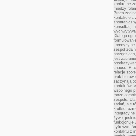
konkretne z
między rolam
Praca zdaln
kontakcie z
spontaniczny
konsultacji 
wychwytywan
Dlatego ogr
formułowani
i precyzyjne
zespół zdaln
narzędziach,
jest zaufani
przekazywani
chaosu. Pra
relacje społ
brak biurowe
zaczynają o
kontaktów tw
wspólnego 
może osłabi
zespołu. Dla
zadań, ale 
krótkie rozm
integracyjne
żywo, jeśli 
funkcjonuje 
cyfrowym śr
kontaktu z 
modelu pracy