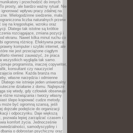
unikatory i przechodzić do innych
To prosty, ale bardzo ważny rytuał. Nie
 ignorować wpływu pracy zdalnej na
czne. Wielogodzinne siedzenie, mała
i ograniczona liczba naturalnych przerw
 się na kręgosłupie, wzroku oraz
cji. Dlatego tak istotne są krótkie
czenia rozciągające, zmiana pozycji i
d ekranu. Nawet kilka minut ruchu co
obi ogromną różnicę. Efektywna praca
sprawny komputer i szybki internet, ale
 które nie jest przeciążone ciągłym
Warto również zauważyć, że praca
la wszystkich wygląda tak samo.
cjonuje programista, inaczej copywriter,
afik, konsultant czy nauczyciel
zajęcia online. Każda branża ma
eby, własne narzędzia i odmienne
 Dlatego nie istnieje jeden uniwersalny
kuteczne działanie z domu. Najlepsze
iąga się wtedy, gdy człowiek obserwuje
uje różne rozwiązania i tworzy własny
iast ślepo kopiować cudze metody.
a może być ogromną szansą, jeśli
ej dojrzałe podejście do organizacji
kacji i odpoczynku. Daje większą
, pozwala lepiej zarządzać czasem i
wia komfort życia. Jednocześnie
wiedzialności, samodyscypliny i
dbania o dobrostan psychiczny oraz