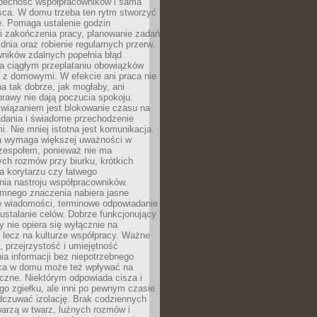
obecność współpracowników i sama
sca. W domu trzeba ten rytm stworzyć
e. Pomaga ustalenie godzin
i zakończenia pracy, planowanie zadań
dnia oraz robienie regularnych przerw.
ników zdalnych popełnia błąd
a ciągłym przeplataniu obowiązków
z domowymi. W efekcie ani praca nie
a tak dobrze, jak mogłaby, ani
rawy nie dają poczucia spokoju.
wiązaniem jest blokowanie czasu na
adania i świadome przechodzenie
i. Nie mniej istotna jest komunikacja.
a wymaga większej uważności w
 zespołem, ponieważ nie ma
ch rozmów przy biurku, krótkich
na korytarzu czy łatwego
ia nastroju współpracowników.
omnego znaczenia nabiera jasne
e wiadomości, terminowe odpowiadanie
 ustalanie celów. Dobrze funkcjonujący
y nie opiera się wyłącznie na
 lecz na kulturze współpracy. Ważne
e, przejrzystość i umiejętność
a informacji bez niepotrzebnego
ca w domu może też wpływać na
eczne. Niektórym odpowiada cisza i
go zgiełku, ale inni po pewnym czasie
dczuwać izolację. Brak codziennych
arzą w twarz, luźnych rozmów i