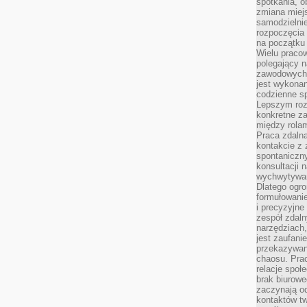
spotkania, 
zmiana miej
samodzielni
rozpoczęcia 
na początku 
Wielu pracow
polegający n
zawodowych 
jest wykonan
codzienne sp
Lepszym roz
konkretne z
między rolam
Praca zdaln
kontakcie z
spontaniczny
konsultacji 
wychwytywan
Dlatego ogr
formułowani
i precyzyjne
zespół zdaln
narzędziach,
jest zaufani
przekazywani
chaosu. Pra
relacje społ
brak biurowe
zaczynają o
kontaktów tw