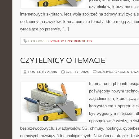
czytelników, którzy nie chc
internetowych skrótach, lecz wolą spojrzeć na zdrowy styl życia 
codziennych nawyków. Strona porusza tematy, które mogą zaint
wracające po przerwie, […]
CATEGORIES:
PORADY I INSTRUKCJE DIY
CZYTELNICY O TEMACIE
POSTED BY ADMIN
CZE - 17 - 2026
MOŻLIWOŚĆ KOMENTOWA
Internat.com.pl to interesu
poświęcony nowym technol
zagadnieniom, które łączą 
korzystaniem z sprzętu ele
być wygodnym miejscem dla
uporządkować wiedzę o świec
bezprzewodowych, światłowodów, 5G, chmury, hostingu, cyberbe
domowych rozwiązań technologicznych. Nowości na stronie: Testy