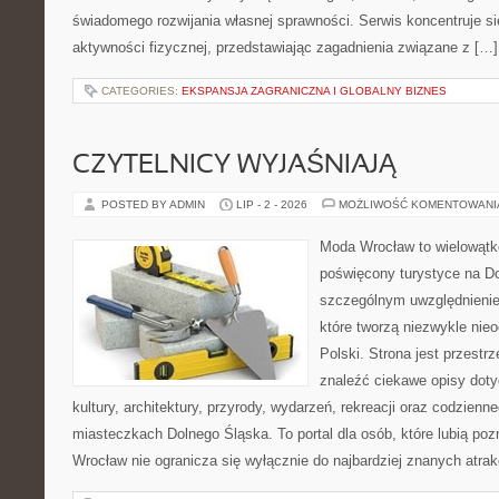
świadomego rozwijania własnej sprawności. Serwis koncentruje s
aktywności fizycznej, przedstawiając zagadnienia związane z […]
CATEGORIES:
EKSPANSJA ZAGRANICZNA I GLOBALNY BIZNES
CZYTELNICY WYJAŚNIAJĄ
POSTED BY ADMIN
LIP - 2 - 2026
MOŻLIWOŚĆ KOMENTOWAN
Moda Wrocław to wielowątk
poświęcony turystyce na D
szczególnym uwzględnienie
które tworzą niezwykle nie
Polski. Strona jest przestr
znaleźć ciekawe opisy dotyc
kultury, architektury, przyrody, wydarzeń, rekreacji oraz codzienn
miasteczkach Dolnego Śląska. To portal dla osób, które lubią poz
Wrocław nie ogranicza się wyłącznie do najbardziej znanych atrakc