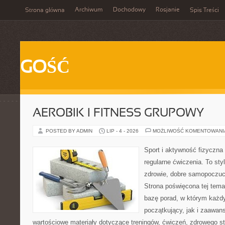
Archiwum
Dochodowy
Rosjanie
Strona główna
Spis Treści
GOŚĆ
AEROBIK I FITNESS GRUPOWY
POSTED BY ADMIN
LIP - 4 - 2026
MOŻLIWOŚĆ KOMENTOWAN
Sport i aktywność fizyczna 
regularne ćwiczenia. To sty
zdrowie, dobre samopoczuci
Strona poświęcona tej tem
bazę porad, w którym każdy
początkujący, jak i zaawa
wartościowe materiały dotyczące treningów, ćwiczeń, zdrowego st