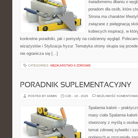
świadomemu dbaniu o wygl
poradom dla osób, które ch
Strona ma charakter lifesty
związane z pielęgnacją skó
kobiecych inspiracji, w kt
konkretne poradniki, jak i pomysły na codzienny wygląd. Polecam 
wizażystów i Stylizacja fryzur. Tematyka strony skupia się przed
nie ogranicza się […]
CATEGORIES:
WĘDKARSTWO A ZDROWIE
PORADNIK SUPLEMENTACYJNY
POSTED BY ADMIN
CZE - 18 - 2026
MOŻLIWOŚĆ KOMENTOWA
Spalarnia kalorii – praktyc
masy ciała Spalarnia kalorii
stworzony z myślą o osoba
temat zdrowej sylwetki i sz
podanych w zrozumiały spos