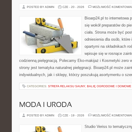
POSTED BY ADMIN
CZE - 20 - 2026
MOŻLIWOŚĆ KOMENTOWA
Bioarp24.pl to internetowa 
się wokół preparatów do pie
ciała. Strona może być pos
odniesienia dla osób, które
opartymi na składnikach roś
wpisuje się w rosnące zain
codzienną pielęgnacją. Polecamy Eko-makijaż i Kosmetyki zer
strony jest tematyka naturalnej pielęgnacji. Bioarp24.pl może za
indywidualnych, jak i sklepy, którzy poszukują asortymentu o sz
CATEGORIES:
STREFA RELAKSU SAUNY, BALIĘ OGRODOWE I DOMOWE
MODA I URODA
POSTED BY ADMIN
CZE - 19 - 2026
MOŻLIWOŚĆ KOMENTOWA
Studio Veriss to tematyczn