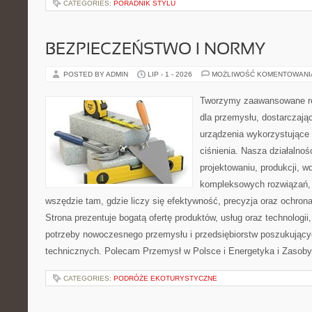
CATEGORIES:
PORADNIK STYLU
BEZPIECZEŃSTWO I NORMY
POSTED BY ADMIN
LIP - 1 - 2026
MOŻLIWOŚĆ KOMENTOWAN
Tworzymy zaawansowane ro
dla przemysłu, dostarczaj
urządzenia wykorzystujące
ciśnienia. Nasza działalnoś
projektowaniu, produkcji, w
kompleksowych rozwiązań, 
wszędzie tam, gdzie liczy się efektywność, precyzja oraz ochr
Strona prezentuje bogatą ofertę produktów, usług oraz technologii
potrzeby nowoczesnego przemysłu i przedsiębiorstw poszukując
technicznych. Polecam Przemysł w Polsce i Energetyka i Zasoby
CATEGORIES:
PODRÓŻE EKOTURYSTYCZNE