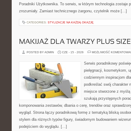
Poradniki Użytkownika. To serwis, w którym technologia zostaje
zrozumiały. Zamiast technicznego żargonu, czytelnik może […]
CATEGORIES:
STYLIZACJE NA KAŻDĄ OKAZJĘ
MAKIJAŻ DLA TWARZY PLUS SIZE
POSTED BY ADMIN
CZE - 15 - 2026
MOŻLIWOŚĆ KOMENTOWA
Serwis poradnikowy poświęc
pielęgnacji, kosmetykom, u
codziennym inspiracjom dla
podkreślać swój charakter n
miejsce stworzone z myślą 
szukają przystępnych pora
komponowania zestawów, dbania o cerę, trendów oraz sprawdzon
wygląd. Strona łączy poradnikową formę z tematyką bliską osobom
stylem dla różnych typów figury, świadomym budowaniem wizerun
podejściem do wyglądu. […]