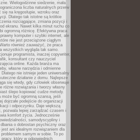
czne. Wielogodzinne siedzenie, mała
i ograniczona liczba naturalnych przerw
 się na kręgosłupie, wzroku oraz
cji. Dlatego tak istotne są krótkie
czenia rozciągające, zmiana pozycji i
d ekranu. Nawet kilka minut ruchu co
obi ogromną różnicę. Efektywna praca
sprawny komputer i szybki internet, ale
 które nie jest przeciążone ciągłym
Warto również zauważyć, że praca
la wszystkich wygląda tak samo.
cjonuje programista, inaczej copywriter,
afik, konsultant czy nauczyciel
zajęcia online. Każda branża ma
eby, własne narzędzia i odmienne
 Dlatego nie istnieje jeden uniwersalny
kuteczne działanie z domu. Najlepsze
iąga się wtedy, gdy człowiek obserwuje
uje różne rozwiązania i tworzy własny
iast ślepo kopiować cudze metody.
a może być ogromną szansą, jeśli
ej dojrzałe podejście do organizacji
kacji i odpoczynku. Daje większą
, pozwala lepiej zarządzać czasem i
wia komfort życia. Jednocześnie
wiedzialności, samodyscypliny i
dbania o dobrostan psychiczny oraz
e jest ani idealnym rozwiązaniem dla
i problemem samym w sobie. To po
 pracy, który w odpowiednich