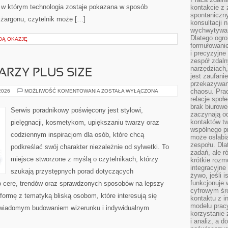
, w którym technologia zostaje pokazana w sposób
kontakcie z
spontaniczny
 żargonu, czytelnik może […]
konsultacji 
wychwytywan
Dlatego ogr
DĄ OKAZJĘ
formułowani
i precyzyjne
zespół zdaln
narzędziach,
ARZY PLUS SIZE
jest zaufani
przekazywani
MAKIJAŻ
chaosu. Pra
 2026
MOŻLIWOŚĆ KOMENTOWANIA
ZOSTAŁA WYŁĄCZONA
DLA
relacje społ
TWARZY
brak biurowe
PLUS
Serwis poradnikowy poświęcony jest stylowi,
SIZE
zaczynają o
kontaktów tw
pielęgnacji, kosmetykom, upiększaniu twarzy oraz
wspólnego 
codziennym inspiracjom dla osób, które chcą
może osłabi
zespołu. Dla
podkreślać swój charakter niezależnie od sylwetki. To
zadań, ale 
miejsce stworzone z myślą o czytelnikach, którzy
krótkie rozm
integracyjne
szukają przystępnych porad dotyczących
żywo, jeśli 
funkcjonuje 
 cerę, trendów oraz sprawdzonych sposobów na lepszy
cyfrowym śr
formę z tematyką bliską osobom, które interesują się
kontaktu z 
modelu pracy
 świadomym budowaniem wizerunku i indywidualnym
korzystanie 
i analiz, a 