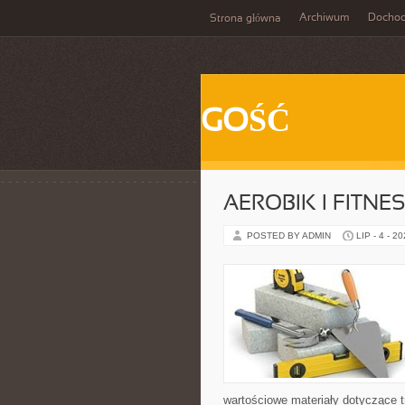
Archiwum
Docho
Strona główna
GOŚĆ
AEROBIK I FITN
POSTED BY ADMIN
LIP - 4 - 2
wartościowe materiały dotyczące t