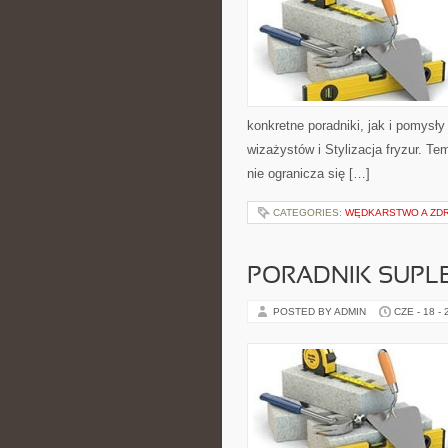
konkretne poradniki, jak i pomysły
wizażystów i Stylizacja fryzur. T
nie ogranicza się […]
CATEGORIES:
WĘDKARSTWO A ZD
PORADNIK SUPL
POSTED BY ADMIN
CZE - 18 -