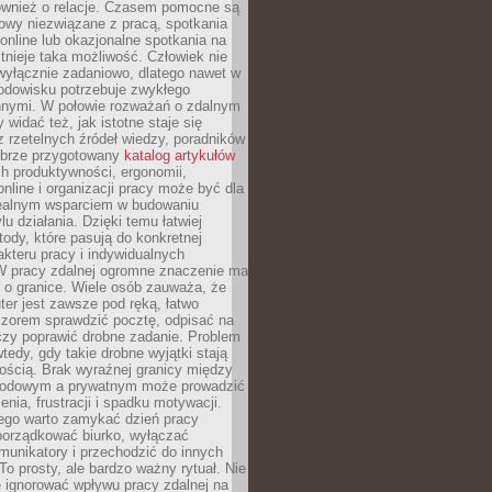
również o relacje. Czasem pomocne są
owy niezwiązane z pracą, spotkania
 online lub okazjonalne spotkania na
istnieje taka możliwość. Człowiek nie
wyłącznie zadaniowo, dlatego nawet w
odowisku potrzebuje zwykłego
innymi. W połowie rozważań o zdalnym
 widać też, jak istotne staje się
z rzetelnych źródeł wiedzy, poradników
dobrze przygotowany
katalog artykułów
h produktywności, ergonomii,
nline i organizacji pracy może być dla
realnym wsparciem w budowaniu
lu działania. Dzięki temu łatwiej
ody, które pasują do konkretnej
akteru pracy i indywidualnych
 W pracy zdalnej ogromne znaczenie ma
 o granice. Wiele osób zauważa, że
er jest zawsze pod ręką, łatwo
czorem sprawdzić pocztę, odpisać na
zy poprawić drobne zadanie. Problem
wtedy, gdy takie drobne wyjątki stają
ością. Brak wyraźnej granicy między
odowym a prywatnym może prowadzić
nia, frustracji i spadku motywacji.
tego warto zamykać dzień pracy
porządkować biurko, wyłączać
unikatory i przechodzić do innych
To prosty, ale bardzo ważny rytuał. Nie
 ignorować wpływu pracy zdalnej na