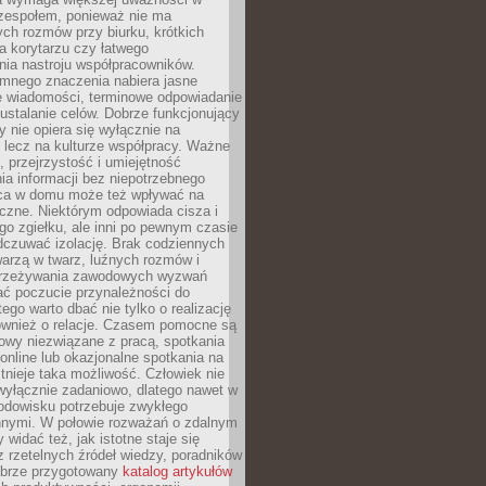
 zespołem, ponieważ nie ma
ch rozmów przy biurku, krótkich
na korytarzu czy łatwego
ia nastroju współpracowników.
omnego znaczenia nabiera jasne
e wiadomości, terminowe odpowiadanie
 ustalanie celów. Dobrze funkcjonujący
y nie opiera się wyłącznie na
 lecz na kulturze współpracy. Ważne
e, przejrzystość i umiejętność
a informacji bez niepotrzebnego
ca w domu może też wpływać na
eczne. Niektórym odpowiada cisza i
go zgiełku, ale inni po pewnym czasie
dczuwać izolację. Brak codziennych
arzą w twarz, luźnych rozmów i
przeżywania zawodowych wyzwań
ać poczucie przynależności do
tego warto dbać nie tylko o realizację
również o relacje. Czasem pomocne są
owy niezwiązane z pracą, spotkania
 online lub okazjonalne spotkania na
istnieje taka możliwość. Człowiek nie
wyłącznie zadaniowo, dlatego nawet w
odowisku potrzebuje zwykłego
innymi. W połowie rozważań o zdalnym
 widać też, jak istotne staje się
z rzetelnych źródeł wiedzy, poradników
dobrze przygotowany
katalog artykułów