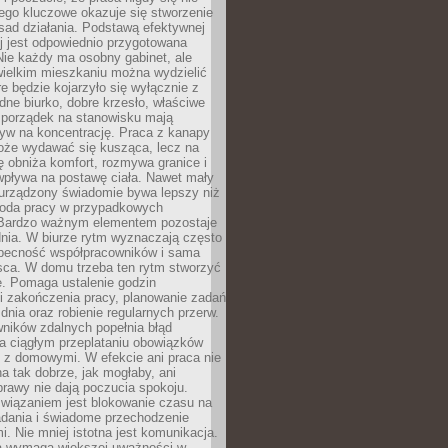
ego kluczowe okazuje się stworzenie
sad działania. Podstawą efektywnej
j jest odpowiednio przygotowana
Nie każdy ma osobny gabinet, ale
wielkim mieszkaniu można wydzielić
re będzie kojarzyło się wyłącznie z
ne biurko, dobre krzesło, właściwe
i porządek na stanowisku mają
yw na koncentrację. Praca z kanapy
oże wydawać się kusząca, lecz na
 obniża komfort, rozmywa granice i
wpływa na postawę ciała. Nawet mały
 urządzony świadomie bywa lepszy niż
oda pracy w przypadkowych
Bardzo ważnym elementem pozostaje
nia. W biurze rytm wyznaczają często
obecność współpracowników i sama
sca. W domu trzeba ten rytm stworzyć
e. Pomaga ustalenie godzin
i zakończenia pracy, planowanie zadań
dnia oraz robienie regularnych przerw.
ników zdalnych popełnia błąd
a ciągłym przeplataniu obowiązków
z domowymi. W efekcie ani praca nie
a tak dobrze, jak mogłaby, ani
rawy nie dają poczucia spokoju.
wiązaniem jest blokowanie czasu na
adania i świadome przechodzenie
i. Nie mniej istotna jest komunikacja.
a wymaga większej uważności w