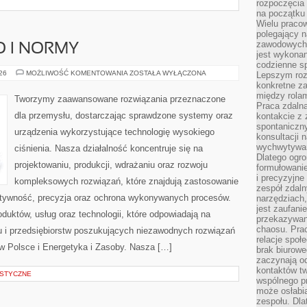
rozpoczęcia 
na początku 
Wielu pracow
polegający n
zawodowych 
O I NORMY
jest wykonan
codzienne sp
BEZPIECZEŃSTWO
026
MOŻLIWOŚĆ KOMENTOWANIA
ZOSTAŁA WYŁĄCZONA
Lepszym roz
I
konkretne z
NORMY
między rolam
Tworzymy zaawansowane rozwiązania przeznaczone
Praca zdaln
dla przemysłu, dostarczając sprawdzone systemy oraz
kontakcie z
spontaniczny
urządzenia wykorzystujące technologię wysokiego
konsultacji 
wychwytywan
ciśnienia. Nasza działalność koncentruje się na
Dlatego ogr
projektowaniu, produkcji, wdrażaniu oraz rozwoju
formułowani
i precyzyjne
kompleksowych rozwiązań, które znajdują zastosowanie
zespół zdaln
ektywność, precyzja oraz ochrona wykonywanych procesów.
narzędziach,
jest zaufani
oduktów, usług oraz technologii, które odpowiadają na
przekazywani
chaosu. Pra
 i przedsiębiorstw poszukujących niezawodnych rozwiązań
relacje społ
 Polsce i Energetyka i Zasoby. Nasza […]
brak biurowe
zaczynają o
kontaktów tw
STYCZNE
wspólnego 
może osłabi
zespołu. Dla