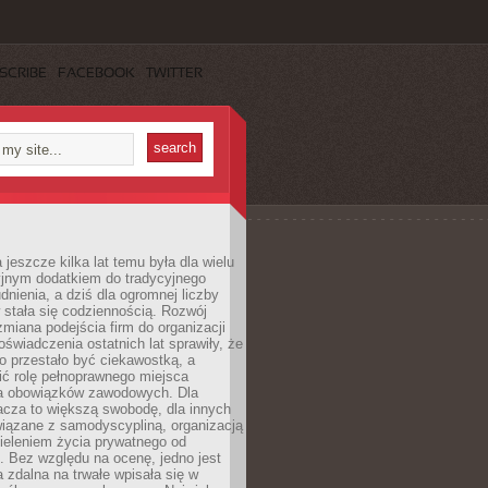
SCRIBE
FACEBOOK
TWITTER
 jeszcze kilka lat temu była dla wielu
yjnym dodatkiem do tradycyjnego
dnienia, a dziś dla ogromnej liczby
stała się codziennością. Rozwój
 zmiana podejścia firm do organizacji
oświadczenia ostatnich lat sprawiły, że
o przestało być ciekawostką, a
ić rolę pełnoprawnego miejsca
a obowiązków zawodowych. Dla
acza to większą swobodę, dla innych
iązane z samodyscypliną, organizacją
ieleniem życia prywatnego od
 Bez względu na ocenę, jedno jest
 zdalna na trwałe wpisała się w