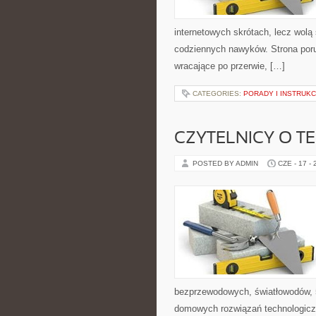
internetowych skrótach, lecz wolą
codziennych nawyków. Strona por
wracające po przerwie, […]
CATEGORIES:
PORADY I INSTRUKC
CZYTELNICY O T
POSTED BY ADMIN
CZE - 17 -
bezprzewodowych, światłowodów, 
domowych rozwiązań technologiczn