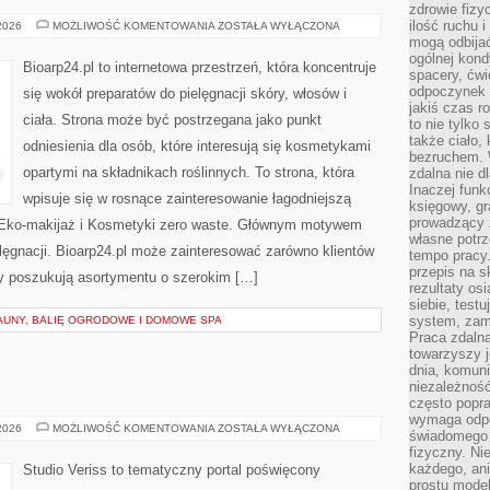
zdrowie fizy
ilość ruchu 
DERMOKOSMETYKI
 2026
MOŻLIWOŚĆ KOMENTOWANIA
ZOSTAŁA WYŁĄCZONA
I
mogą odbijać
SKÓRA
ogólnej kondy
PROBLEMATYCZNA
Bioarp24.pl to internetowa przestrzeń, która koncentruje
spacery, ćwi
odpoczynek o
się wokół preparatów do pielęgnacji skóry, włosów i
jakiś czas r
ciała. Strona może być postrzegana jako punkt
to nie tylko 
także ciało,
odniesienia dla osób, które interesują się kosmetykami
bezruchem. 
opartymi na składnikach roślinnych. To strona, która
zdalna nie d
Inaczej funk
wpisuje się w rosnące zainteresowanie łagodniejszą
księgowy, gr
prowadzący 
 Eko-makijaż i Kosmetyki zero waste. Głównym motywem
własne potrz
elęgnacji. Bioarp24.pl może zainteresować zarówno klientów
tempo pracy.
przepis na s
rzy poszukują asortymentu o szerokim […]
rezultaty os
siebie, test
system, zam
AUNY, BALIĘ OGRODOWE I DOMOWE SPA
Praca zdaln
towarzyszy j
dnia, komuni
niezależność
często popra
wymaga odpo
MODA
 2026
MOŻLIWOŚĆ KOMENTOWANIA
ZOSTAŁA WYŁĄCZONA
świadomego 
I
fizyczny. Ni
URODA
każdego, an
Studio Veriss to tematyczny portal poświęcony
prostu model