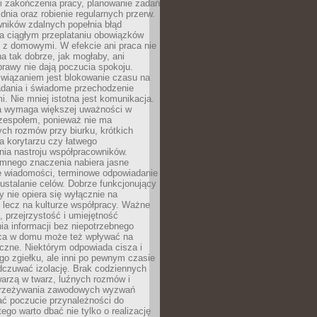
i zakończenia pracy, planowanie zadań
dnia oraz robienie regularnych przerw.
ników zdalnych popełnia błąd
a ciągłym przeplataniu obowiązków
z domowymi. W efekcie ani praca nie
a tak dobrze, jak mogłaby, ani
rawy nie dają poczucia spokoju.
wiązaniem jest blokowanie czasu na
adania i świadome przechodzenie
i. Nie mniej istotna jest komunikacja.
a wymaga większej uważności w
 zespołem, ponieważ nie ma
ch rozmów przy biurku, krótkich
na korytarzu czy łatwego
ia nastroju współpracowników.
omnego znaczenia nabiera jasne
e wiadomości, terminowe odpowiadanie
 ustalanie celów. Dobrze funkcjonujący
y nie opiera się wyłącznie na
 lecz na kulturze współpracy. Ważne
e, przejrzystość i umiejętność
a informacji bez niepotrzebnego
ca w domu może też wpływać na
eczne. Niektórym odpowiada cisza i
go zgiełku, ale inni po pewnym czasie
dczuwać izolację. Brak codziennych
arzą w twarz, luźnych rozmów i
przeżywania zawodowych wyzwań
ać poczucie przynależności do
tego warto dbać nie tylko o realizację