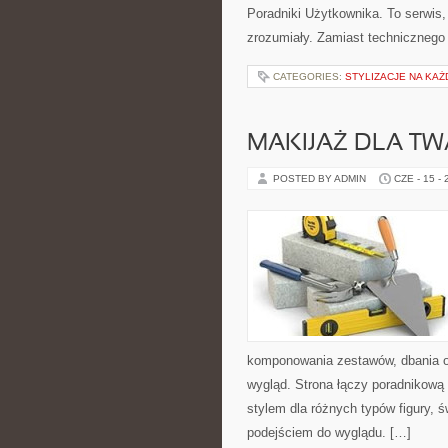
Poradniki Użytkownika. To serwis
zrozumiały. Zamiast technicznego
CATEGORIES:
STYLIZACJE NA KAŻ
MAKIJAŻ DLA TW
POSTED BY ADMIN
CZE - 15 -
komponowania zestawów, dbania o
wygląd. Strona łączy poradnikową 
stylem dla różnych typów figury,
podejściem do wyglądu. […]