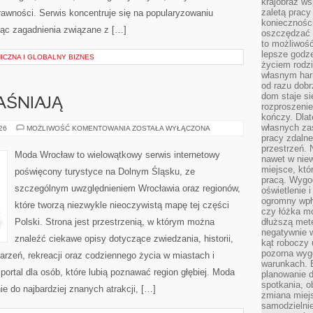
krajobraz w
zaletą pracy
rawności. Serwis koncentruje się na popularyzowaniu
koniecznośc
jąc zagadnienia związane z […]
oszczędzać c
to możliwość
lepsze godz
ICZNA I GLOBALNY BIZNES
życiem rodz
własnym har
od razu dob
dom staje si
AŚNIAJĄ
rozproszenie
kończy. Dlat
własnych za
CZYTELNICY
026
MOŻLIWOŚĆ KOMENTOWANIA
ZOSTAŁA WYŁĄCZONA
WYJAŚNIAJĄ
pracy zdalne
przestrzeń. 
Moda Wrocław to wielowątkowy serwis internetowy
nawet w nie
miejsce, któ
poświęcony turystyce na Dolnym Śląsku, ze
pracą. Wygod
szczególnym uwzględnieniem Wrocławia oraz regionów,
oświetlenie 
ogromny wpł
które tworzą niezwykle nieoczywistą mapę tej części
czy łóżka m
Polski. Strona jest przestrzenią, w którym można
dłuższą metę
negatywnie 
znaleźć ciekawe opisy dotyczące zwiedzania, historii,
kąt roboczy
pozorna wyg
ydarzeń, rekreacji oraz codziennego życia w miastach i
warunkach. 
ortal dla osób, które lubią poznawać region głębiej. Moda
planowanie d
spotkania, 
e do najbardziej znanych atrakcji, […]
zmiana miej
samodzielni