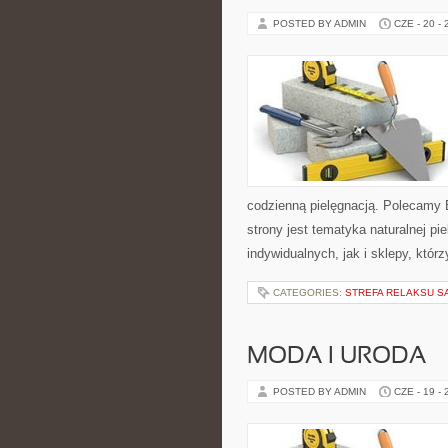
POSTED BY ADMIN
CZE - 20 -
codzienną pielęgnacją. Polecamy
strony jest tematyka naturalnej pi
indywidualnych, jak i sklepy, któ
CATEGORIES:
STREFA RELAKSU S
MODA I URODA
POSTED BY ADMIN
CZE - 19 -