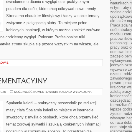
świadomemu dbaniu o wygląd oraz praktycznym
warunkach m
w tym, aby 
poradom dla osób, które chcą odkrywać nowe trendy.
zdalna codz
Strona ma charakter lifestylowy i łączy w sobie tematy
uporządkowa
ale także n
związane z pielęgnacją skóry. To miejsce pełne
Praca zdalna
osób atrakc
kobiecych inspiracji, w którym można znaleźć zarówno
modelu zatru
 na codzienny wygląd. Polecam Profesjonalne triki
pracowników 
technologii,
ematyka strony skupia się przede wszystkim na wizażu, ale
pracy oraz d
domowe biur
zaczęło pełn
wykonywani
ROWIE
jednych ozn
wyzwanie zw
czasu i oddz
zawodowego.
EMENTACYJNY
pewne: praca
krajobraz w
zaletą pracy
PORADNIK
 2026
MOŻLIWOŚĆ KOMENTOWANIA
ZOSTAŁA WYŁĄCZONA
SUPLEMENTACYJNY
koniecznośc
oszczędzać c
Spalarnia kalorii – praktyczny przewodnik po redukcji
to możliwość
lepsze godz
masy ciała Spalarnia kalorii to miejsce w internecie
życiem rodz
stworzony z myślą o osobach, które chcą przemyśleć
własnym har
od razu dob
temat zdrowej sylwetki i szukają konkretnych informacji
dom staje si
podanych w zrozumiały sposób. To przestrzeń dla
rozproszenie