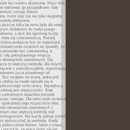
oże być bardzo skuteczny. Klucz tkwi
nie traktować go przypadkowo. Gdy
ienność zostaje dobrze
na, może stać się nie tylko wygodna,
aprawdę efektywna.
 jeszcze kilka lat temu była dla wielu
yjnym dodatkiem do tradycyjnego
dnienia, a dziś dla ogromnej liczby
stała się codziennością. Rozwój
 zmiana podejścia firm do organizacji
oświadczenia ostatnich lat sprawiły, że
o przestało być ciekawostką, a
ić rolę pełnoprawnego miejsca
a obowiązków zawodowych. Dla
acza to większą swobodę, dla innych
iązane z samodyscypliną, organizacją
ieleniem życia prywatnego od
 Bez względu na ocenę, jedno jest
 zdalna na trwałe wpisała się w
spółczesnego rynku pracy. Największą
 zdalnej jest elastyczność. Brak
i codziennych dojazdów pozwala
zas i energię. Dla wielu osób oznacza
 spokojniejszego rozpoczęcia dnia,
enie obowiązków zawodowych z
innym oraz większą kontrolę nad
monogramem. Nie każdy jednak potrafi
rze wykorzystać tę swobodę. Kiedy
ę jednocześnie biurem, łatwo o chaos,
 i poczucie, że praca nigdy się nie