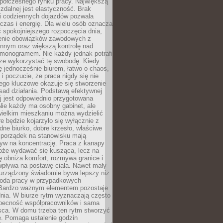
spółczesnego rynku pracy. Największą
 zdalnej jest elastyczność. Brak
i codziennych dojazdów pozwala
zas i energię. Dla wielu osób oznacza
 spokojniejszego rozpoczęcia dnia,
enie obowiązków zawodowych z
innym oraz większą kontrolę nad
monogramem. Nie każdy jednak potrafi
rze wykorzystać tę swobodę. Kiedy
ę jednocześnie biurem, łatwo o chaos,
 i poczucie, że praca nigdy się nie
ego kluczowe okazuje się stworzenie
sad działania. Podstawą efektywnej
j jest odpowiednio przygotowana
Nie każdy ma osobny gabinet, ale
wielkim mieszkaniu można wydzielić
re będzie kojarzyło się wyłącznie z
ne biurko, dobre krzesło, właściwe
i porządek na stanowisku mają
yw na koncentrację. Praca z kanapy
oże wydawać się kusząca, lecz na
 obniża komfort, rozmywa granice i
wpływa na postawę ciała. Nawet mały
 urządzony świadomie bywa lepszy niż
oda pracy w przypadkowych
Bardzo ważnym elementem pozostaje
nia. W biurze rytm wyznaczają często
obecność współpracowników i sama
sca. W domu trzeba ten rytm stworzyć
e. Pomaga ustalenie godzin