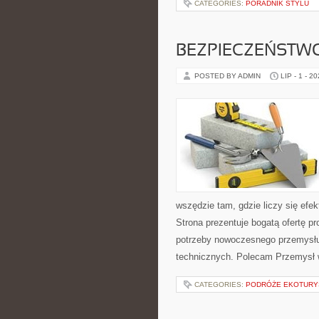
CATEGORIES:
PORADNIK STYLU
BEZPIECZEŃSTW
POSTED BY ADMIN
LIP - 1 - 2
wszędzie tam, gdzie liczy się ef
Strona prezentuje bogatą ofertę pr
potrzeby nowoczesnego przemysłu
technicznych. Polecam Przemysł w
CATEGORIES:
PODRÓŻE EKOTURY