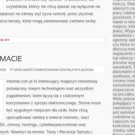
kończy. Dlat
czytelników, którzy nie chcą opierać się wyłącznie na
własnych za
pracy zdalne
 spojrzeć na zdrowy styl życia szerzej: przez pryzmat
przestrzeń. 
usza tematy, które mogą zainteresować zarówno osoby
nawet w nie
miejsce, któ
pracą. Wygod
oświetlenie 
ogromny wpł
JE DIY
czy łóżka m
dłuższą metę
negatywnie 
kąt roboczy
EMACIE
pozorna wyg
warunkach. 
CZYTELNICY
 2026
MOŻLIWOŚĆ KOMENTOWANIA
ZOSTAŁA WYŁĄCZONA
planowanie d
O
spotkania, 
TEMACIE
zmiana miej
Internat.com.pl to interesujący magazyn internetowy
samodzielni
poświęcony nowym technologiom oraz wszystkim
rozpoczęcia 
na początku 
zagadnieniom, które łączą się z codziennym
Wielu pracow
korzystaniem z sprzętu elektronicznego. Strona może
polegający n
zawodowych 
być wygodnym miejscem dla osób, które chcą
jest wykonan
codzienne sp
uporządkować wiedzę o świecie internetu, sieci
Lepszym roz
5G, chmury, hostingu, cyberbezpieczeństwa oraz
konkretne z
między rolam
ych. Nowości na stronie: Testy i Recenzje Sprzętu i
Praca zdaln