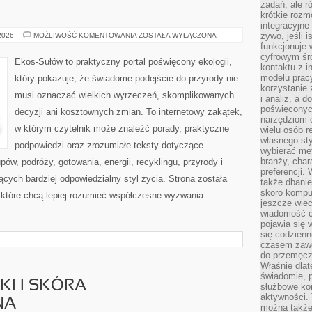
zadań, ale 
krótkie rozm
integracyjne
EKOLOGIA
żywo, jeśli 
 2026
MOŻLIWOŚĆ KOMENTOWANIA
ZOSTAŁA WYŁĄCZONA
funkcjonuje 
cyfrowym śr
Ekos-Sułów to praktyczny portal poświęcony ekologii,
kontaktu z 
modelu pracy
który pokazuje, że świadome podejście do przyrody nie
korzystanie 
musi oznaczać wielkich wyrzeczeń, skomplikowanych
i analiz, a 
poświęconyc
decyzji ani kosztownych zmian. To internetowy zakątek,
narzędziom o
w którym czytelnik może znaleźć porady, praktyczne
wielu osób 
własnego sty
podpowiedzi oraz zrozumiałe teksty dotyczące
wybierać met
branży, char
w, podróży, gotowania, energii, recyklingu, przyrody i
preferencji.
ych bardziej odpowiedzialny styl życia. Strona została
także dbanie
skoro komput
które chcą lepiej rozumieć współczesne wyzwania
jeszcze wie
wiadomość c
pojawia się 
się codzienn
czasem zaw
do przemęcze
Właśnie dla
świadomie, 
I I SKÓRA
służbowe kom
aktywności. 
NA
można także