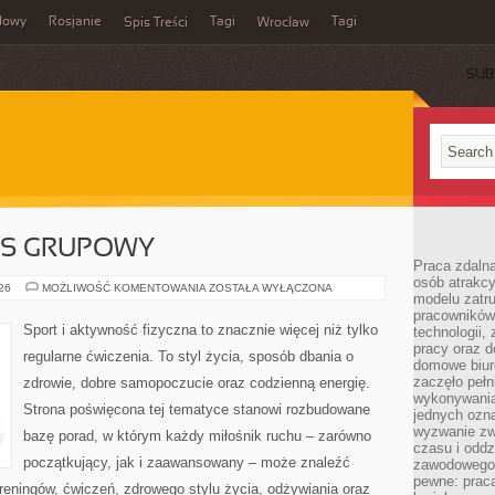
dowy
Rosjanie
Tagi
Tagi
Spis Treści
Wrocław
SUB
ESS GRUPOWY
Praca zdalna
osób atrakc
AEROBIK
026
MOŻLIWOŚĆ KOMENTOWANIA
ZOSTAŁA WYŁĄCZONA
modelu zatru
I
FITNESS
pracowników 
GRUPOWY
Sport i aktywność fizyczna to znacznie więcej niż tylko
technologii,
pracy oraz d
regularne ćwiczenia. To styl życia, sposób dbania o
domowe biur
zaczęło pełn
zdrowie, dobre samopoczucie oraz codzienną energię.
wykonywani
Strona poświęcona tej tematyce stanowi rozbudowane
jednych ozn
wyzwanie zw
bazę porad, w którym każdy miłośnik ruchu – zarówno
czasu i oddz
początkujący, jak i zaawansowany – może znaleźć
zawodowego.
pewne: praca
reningów, ćwiczeń, zdrowego stylu życia, odżywiania oraz