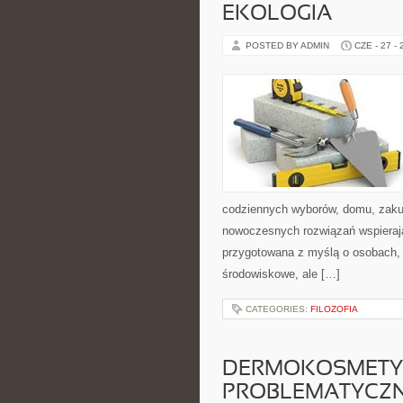
EKOLOGIA
POSTED BY ADMIN
CZE - 27 -
codziennych wyborów, domu, zakupó
nowoczesnych rozwiązań wspierając
przygotowana z myślą o osobach, 
środowiskowe, ale […]
CATEGORIES:
FILOZOFIA
DERMOKOSMETYK
PROBLEMATYCZ