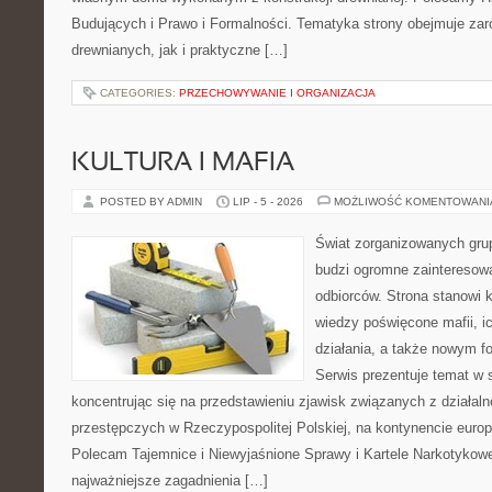
Budujących i Prawo i Formalności. Tematyka strony obejmuje z
drewnianych, jak i praktyczne […]
CATEGORIES:
PRZECHOWYWANIE I ORGANIZACJA
KULTURA I MAFIA
POSTED BY ADMIN
LIP - 5 - 2026
MOŻLIWOŚĆ KOMENTOWAN
Świat zorganizowanych grup
budzi ogromne zainteresowa
odbiorców. Strona stanowi
wiedzy poświęcone mafii, i
działania, a także nowym f
Serwis prezentuje temat w 
koncentrując się na przedstawieniu zjawisk związanych z działal
przestępczych w Rzeczypospolitej Polskiej, na kontynencie europ
Polecam Tajemnice i Niewyjaśnione Sprawy i Kartele Narkotykowe.
najważniejsze zagadnienia […]