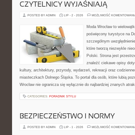
CZYTELNICY WYJAŚNIAJĄ
POSTED BY ADMIN
LIP - 2 - 2026
MOŻLIWOŚĆ KOMENTOWAN
Moda Wrocław to wielowątk
poświęcony turystyce na D
szczególnym uwzględnienie
które tworzą niezwykle nie
Polski. Strona jest przestr
znaleźć ciekawe opisy dotyc
kultury, architektury, przyrody, wydarzeń, rekreacji oraz codzienn
miasteczkach Dolnego Śląska. To portal dla osób, które lubią poz
Wrocław nie ogranicza się wyłącznie do najbardziej znanych atrakc
CATEGORIES:
PORADNIK STYLU
BEZPIECZEŃSTWO I NORMY
POSTED BY ADMIN
LIP - 1 - 2026
MOŻLIWOŚĆ KOMENTOWAN