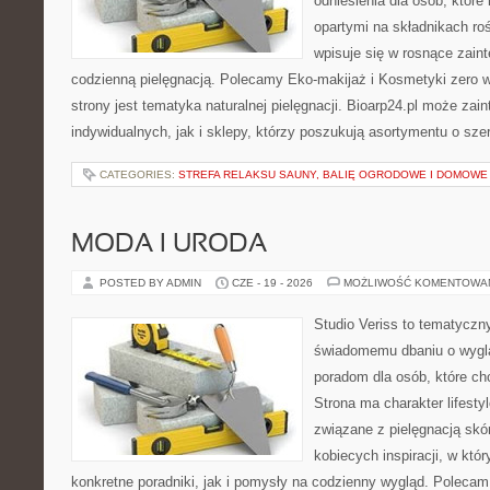
odniesienia dla osób, które
opartymi na składnikach roś
wpisuje się w rosnące zain
codzienną pielęgnacją. Polecamy Eko-makijaż i Kosmetyki zer
strony jest tematyka naturalnej pielęgnacji. Bioarp24.pl może za
indywidualnych, jak i sklepy, którzy poszukują asortymentu o sz
CATEGORIES:
STREFA RELAKSU SAUNY, BALIĘ OGRODOWE I DOMOWE
MODA I URODA
POSTED BY ADMIN
CZE - 19 - 2026
MOŻLIWOŚĆ KOMENTOWA
Studio Veriss to tematyczn
świadomemu dbaniu o wygl
poradom dla osób, które ch
Strona ma charakter lifesty
związane z pielęgnacją skó
kobiecych inspiracji, w kt
konkretne poradniki, jak i pomysły na codzienny wygląd. Polecam 