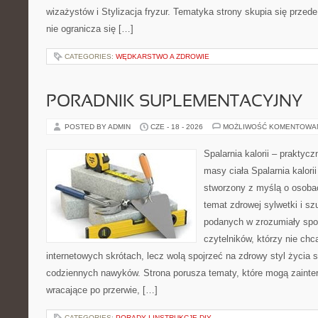
wizażystów i Stylizacja fryzur. Tematyka strony skupia się przed
nie ogranicza się […]
CATEGORIES:
WĘDKARSTWO A ZDROWIE
PORADNIK SUPLEMENTACYJNY
POSTED BY ADMIN
CZE - 18 - 2026
MOŻLIWOŚĆ KOMENTOWA
Spalarnia kalorii – praktyc
masy ciała Spalarnia kalorii
stworzony z myślą o osoba
temat zdrowej sylwetki i sz
podanych w zrozumiały spos
czytelników, którzy nie chc
internetowych skrótach, lecz wolą spojrzeć na zdrowy styl życia 
codziennych nawyków. Strona porusza tematy, które mogą zaint
wracające po przerwie, […]
CATEGORIES:
PORADY I INSTRUKCJE DIY