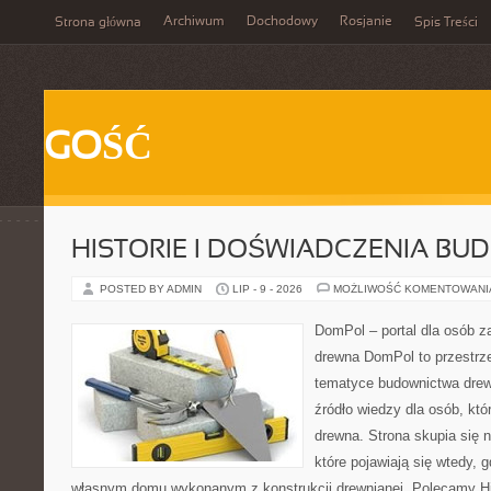
Archiwum
Dochodowy
Rosjanie
Strona główna
Spis Treści
GOŚĆ
HISTORIE I DOŚWIADCZENIA BU
POSTED BY ADMIN
LIP - 9 - 2026
MOŻLIWOŚĆ KOMENTOWAN
DomPol – portal dla osób 
drewna DomPol to przestrz
tematyce budownictwa drew
źródło wiedzy dla osób, któ
drewna. Strona skupia się 
które pojawiają się wtedy,
własnym domu wykonanym z konstrukcji drewnianej. Polecamy Hi