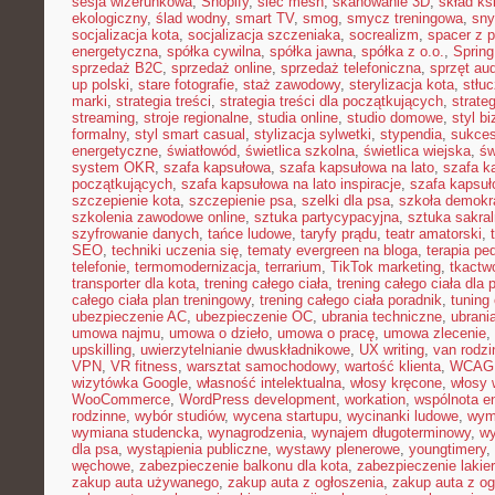
sesja wizerunkowa
,
Shopify
,
sieć mesh
,
skanowanie 3D
,
skład ks
ekologiczny
,
ślad wodny
,
smart TV
,
smog
,
smycz treningowa
,
sny
socjalizacja kota
,
socjalizacja szczeniaka
,
socrealizm
,
spacer z 
energetyczna
,
spółka cywilna
,
spółka jawna
,
spółka z o.o.
,
Spring
sprzedaż B2C
,
sprzedaż online
,
sprzedaż telefoniczna
,
sprzęt au
up polski
,
stare fotografie
,
staż zawodowy
,
sterylizacja kota
,
stłu
marki
,
strategia treści
,
strategia treści dla początkujących
,
strateg
streaming
,
stroje regionalne
,
studia online
,
studio domowe
,
styl b
formalny
,
styl smart casual
,
stylizacja sylwetki
,
stypendia
,
sukces
energetyczne
,
światłowód
,
świetlica szkolna
,
świetlica wiejska
,
św
system OKR
,
szafa kapsułowa
,
szafa kapsułowa na lato
,
szafa k
początkujących
,
szafa kapsułowa na lato inspiracje
,
szafa kapsuł
szczepienie kota
,
szczepienie psa
,
szelki dla psa
,
szkoła demokr
szkolenia zawodowe online
,
sztuka partycypacyjna
,
sztuka sakra
szyfrowanie danych
,
tańce ludowe
,
taryfy prądu
,
teatr amatorski
,
SEO
,
techniki uczenia się
,
tematy evergreen na bloga
,
terapia pe
telefonie
,
termomodernizacja
,
terrarium
,
TikTok marketing
,
tkactw
transporter dla kota
,
trening całego ciała
,
trening całego ciała dla
całego ciała plan treningowy
,
trening całego ciała poradnik
,
tuning
ubezpieczenie AC
,
ubezpieczenie OC
,
ubrania techniczne
,
ubrania
umowa najmu
,
umowa o dzieło
,
umowa o pracę
,
umowa zlecenie
,
upskilling
,
uwierzytelnianie dwuskładnikowe
,
UX writing
,
van rodzi
VPN
,
VR fitness
,
warsztat samochodowy
,
wartość klienta
,
WCAG
wizytówka Google
,
własność intelektualna
,
włosy kręcone
,
włosy 
WooCommerce
,
WordPress development
,
workation
,
wspólnota e
rodzinne
,
wybór studiów
,
wycena startupu
,
wycinanki ludowe
,
wym
wymiana studencka
,
wynagrodzenia
,
wynajem długoterminowy
,
wy
dla psa
,
wystąpienia publiczne
,
wystawy plenerowe
,
youngtimery
,
węchowe
,
zabezpieczenie balkonu dla kota
,
zabezpieczenie lakie
zakup auta używanego
,
zakup auta z ogłoszenia
,
zakup auta z og