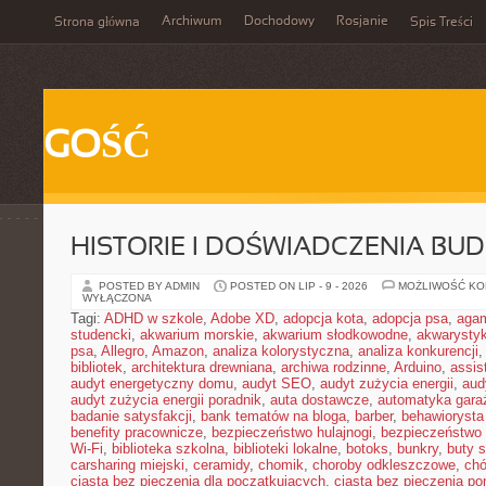
Archiwum
Dochodowy
Rosjanie
Strona główna
Spis Treści
GOŚĆ
HISTORIE I DOŚWIADCZENIA BU
POSTED BY ADMIN
POSTED ON LIP - 9 - 2026
MOŻLIWOŚĆ K
WYŁĄCZONA
Tagi:
ADHD w szkole
,
Adobe XD
,
adopcja kota
,
adopcja psa
,
agam
studencki
,
akwarium morskie
,
akwarium słodkowodne
,
akwarysty
psa
,
Allegro
,
Amazon
,
analiza kolorystyczna
,
analiza konkurencji
bibliotek
,
architektura drewniana
,
archiwa rodzinne
,
Arduino
,
assis
audyt energetyczny domu
,
audyt SEO
,
audyt zużycia energii
,
aud
audyt zużycia energii poradnik
,
auta dostawcze
,
automatyka gar
badanie satysfakcji
,
bank tematów na bloga
,
barber
,
behawiorysta
benefity pracownicze
,
bezpieczeństwo hulajnogi
,
bezpieczeństwo 
Wi-Fi
,
biblioteka szkolna
,
biblioteki lokalne
,
botoks
,
bunkry
,
buty 
carsharing miejski
,
ceramidy
,
chomik
,
choroby odkleszczowe
,
chó
ciasta bez pieczenia dla początkujących
,
ciasta bez pieczenia p