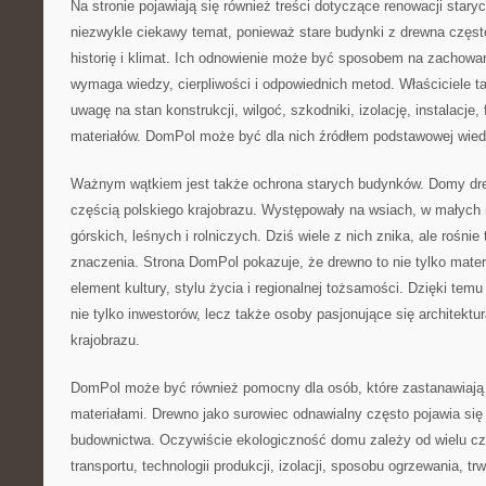
Na stronie pojawiają się również treści dotyczące renowacji sta
niezwykle ciekawy temat, ponieważ stare budynki z drewna częst
historię i klimat. Ich odnowienie może być sposobem na zachowanie
wymaga wiedzy, cierpliwości i odpowiednich metod. Właściciele
uwagę na stan konstrukcji, wilgoć, szkodniki, izolację, instalacje
materiałów. DomPol może być dla nich źródłem podstawowej wied
Ważnym wątkiem jest także ochrona starych budynków. Domy dr
częścią polskiego krajobrazu. Występowały na wsiach, w małych
górskich, leśnych i rolniczych. Dziś wiele z nich znika, ale rośni
znaczenia. Strona DomPol pokazuje, że drewno to nie tylko mater
element kultury, stylu życia i regionalnej tożsamości. Dzięki te
nie tylko inwestorów, lecz także osoby pasjonujące się architekturą
krajobrazu.
DomPol może być również pomocny dla osób, które zastanawiają 
materiałami. Drewno jako surowiec odnawialny często pojawia się 
budownictwa. Oczywiście ekologiczność domu zależy od wielu czy
transportu, technologii produkcji, izolacji, sposobu ogrzewania, t