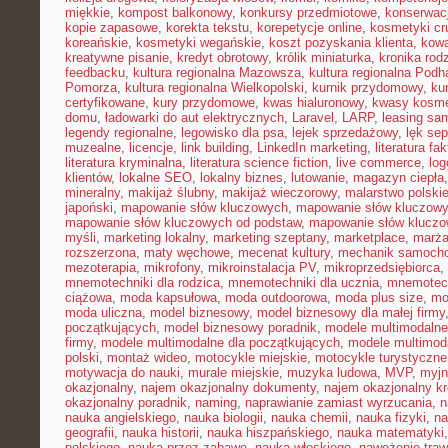
miękkie
,
kompost balkonowy
,
konkursy przedmiotowe
,
konserwac
kopie zapasowe
,
korekta tekstu
,
korepetycje online
,
kosmetyki cru
koreańskie
,
kosmetyki wegańskie
,
koszt pozyskania klienta
,
kowa
kreatywne pisanie
,
kredyt obrotowy
,
królik miniaturka
,
kronika rod
feedbacku
,
kultura regionalna Mazowsza
,
kultura regionalna Podh
Pomorza
,
kultura regionalna Wielkopolski
,
kurnik przydomowy
,
ku
certyfikowane
,
kury przydomowe
,
kwas hialuronowy
,
kwasy kosm
domu
,
ładowarki do aut elektrycznych
,
Laravel
,
LARP
,
leasing sa
legendy regionalne
,
legowisko dla psa
,
lejek sprzedażowy
,
lęk se
muzealne
,
licencje
,
link building
,
LinkedIn marketing
,
literatura fak
literatura kryminalna
,
literatura science fiction
,
live commerce
,
log
klientów
,
lokalne SEO
,
lokalny biznes
,
lutowanie
,
magazyn ciepła
mineralny
,
makijaż ślubny
,
makijaż wieczorowy
,
malarstwo polski
japoński
,
mapowanie słów kluczowych
,
mapowanie słów kluczowy
mapowanie słów kluczowych od podstaw
,
mapowanie słów kluczo
myśli
,
marketing lokalny
,
marketing szeptany
,
marketplace
,
marż
rozszerzona
,
maty węchowe
,
mecenat kultury
,
mechanik samoch
mezoterapia
,
mikrofony
,
mikroinstalacja PV
,
mikroprzedsiębiorca
,
mnemotechniki dla rodzica
,
mnemotechniki dla ucznia
,
mnemotech
ciążowa
,
moda kapsułowa
,
moda outdoorowa
,
moda plus size
,
mo
moda uliczna
,
model biznesowy
,
model biznesowy dla małej firmy
początkujących
,
model biznesowy poradnik
,
modele multimodalne
firmy
,
modele multimodalne dla początkujących
,
modele multimod
polski
,
montaż wideo
,
motocykle miejskie
,
motocykle turystyczne
motywacja do nauki
,
murale miejskie
,
muzyka ludowa
,
MVP
,
myjn
okazjonalny
,
najem okazjonalny dokumenty
,
najem okazjonalny kr
okazjonalny poradnik
,
naming
,
naprawianie zamiast wyrzucania
,
n
nauka angielskiego
,
nauka biologii
,
nauka chemii
,
nauka fizyki
,
na
geografii
,
nauka historii
,
nauka hiszpańskiego
,
nauka matematyki
polskiego
,
nauka przez zabawę
,
nauka włoskiego
,
nawożenie traw