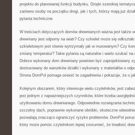
projektu do planowanej funkcji budynku. Dzięki szerokiej temat
zarówno osoby na początku drogi, jak i tych, którzy mają już dział
pytania techniczne.
W treściach dotyczących domów drewnianych ważna jest także 
drewniany jest odporny na wiatr? Czy szkielet może się odkszta
szkieletowym jest równie wytrzymały jak w murowanym? Czy kons
zmiany temperatur? Takie pytania są naturalne i warto szukać na 
Dobrze wykonany dom drewniany powinien być zaprojektowany zg
dostosowany do warunków działki i wykonany z materiałów o odp
Strona DomPol pomaga oswoić te zagadnienia i pokazuje, że o ja
Kolejnym obszarem, który interesuje wielu czytelników, jest zabe
jest jednym z najważniejszych czynników, które trzeba uwzględnić
użytkowaniu domu drewnianego. Odpowiednie rozwiązania technicz
szczelny dach, poprawnie wykonane obróbki, skuteczne odwodnien
pozwalają znacząco ograniczyć ryzyko problemów. DomPol porus
który może pomóc czytelnikom lepiej zrozumieć, że trwałość drewn