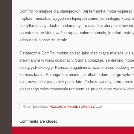
DomPol to miejsce dla planujących. Jej tematyka może wspierać
mądrze, mieszkać wygodnie i lepiej rozumieć technologię, którą 
nie tylko ściany, dach i fundamenty. To cała filozofia projektowan
przestrzeni, w której ważne są naturalne materiały, komfort, estety
odpowiedzialność za detale.
Ostatecznie DomPol można opisać jako inspirujące miejsce w s
drewnianym w wielu odsłonach. Strona pokazuje, że drewno może
ceniących ekologię. Porusza zagadnienia ważne przed budową, w t
zamieszkaniu. Pomaga zrozumieć, jak dbać o dom, jak go wykońc
jak korzystać z jego zalet przez lata. To baza wiedzy, które moż
pierwszego zainteresowania tematem aż po cdzienne życie w do
CATEGORIES:
PRZECHOWYWANIE I ORGANIZACJA
Comments are closed.