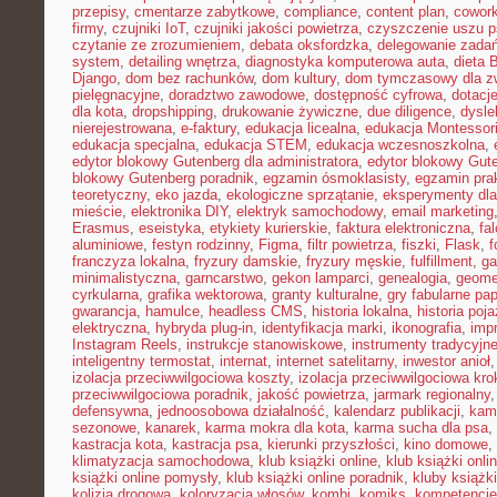
przepisy
,
cmentarze zabytkowe
,
compliance
,
content plan
,
cowork
firmy
,
czujniki IoT
,
czujniki jakości powietrza
,
czyszczenie uszu p
czytanie ze zrozumieniem
,
debata oksfordzka
,
delegowanie zada
system
,
detailing wnętrza
,
diagnostyka komputerowa auta
,
dieta
Django
,
dom bez rachunków
,
dom kultury
,
dom tymczasowy dla zw
pielęgnacyjne
,
doradztwo zawodowe
,
dostępność cyfrowa
,
dotacje
dla kota
,
dropshipping
,
drukowanie żywiczne
,
due diligence
,
dysle
nierejestrowana
,
e-faktury
,
edukacja licealna
,
edukacja Montessor
edukacja specjalna
,
edukacja STEM
,
edukacja wczesnoszkolna
,
edytor blokowy Gutenberg dla administratora
,
edytor blokowy Gute
blokowy Gutenberg poradnik
,
egzamin ósmoklasisty
,
egzamin pra
teoretyczny
,
eko jazda
,
ekologiczne sprzątanie
,
eksperymenty dla
mieście
,
elektronika DIY
,
elektryk samochodowy
,
email marketing
Erasmus
,
eseistyka
,
etykiety kurierskie
,
faktura elektroniczna
,
fa
aluminiowe
,
festyn rodzinny
,
Figma
,
filtr powietrza
,
fiszki
,
Flask
,
f
franczyza lokalna
,
fryzury damskie
,
fryzury męskie
,
fulfillment
,
g
minimalistyczna
,
garncarstwo
,
gekon lamparci
,
genealogia
,
geomet
cyrkularna
,
grafika wektorowa
,
granty kulturalne
,
gry fabularne pa
gwarancja
,
hamulce
,
headless CMS
,
historia lokalna
,
historia poj
elektryczna
,
hybryda plug-in
,
identyfikacja marki
,
ikonografia
,
impr
Instagram Reels
,
instrukcje stanowiskowe
,
instrumenty tradycyjn
inteligentny termostat
,
internat
,
internet satelitarny
,
inwestor anioł
izolacja przeciwwilgociowa koszty
,
izolacja przeciwwilgociowa kro
przeciwwilgociowa poradnik
,
jakość powietrza
,
jarmark regionalny
defensywna
,
jednoosobowa działalność
,
kalendarz publikacji
,
kam
sezonowe
,
kanarek
,
karma mokra dla kota
,
karma sucha dla psa
,
kastracja kota
,
kastracja psa
,
kierunki przyszłości
,
kino domowe
,
klimatyzacja samochodowa
,
klub książki online
,
klub książki onli
książki online pomysły
,
klub książki online poradnik
,
kluby książki
kolizja drogowa
,
koloryzacja włosów
,
kombi
,
komiks
,
kompetencje