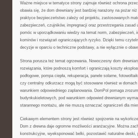
Ważne miejsce w tematyce strony zajmuje również ochrona prze
obawia się, że dom drewniany jest bardziej narażony na pożar n
praktyce bezpieczeństwo zależy od projektu, zastosowanych materi
zabezpieczeń, czujników, impregnacji oraz przestrzegania zasa
pomóc w uporządkowaniu wiedzy na temat norm, zabezpieczeń, ins
kominów i rozwiązań ograniczających ryzyko. Dzięki temu czyte
decyzje w oparciu o techniczne podstawy, a nie wyłącznie o obaw
Strona porusza też temat ogrzewania. Nowoczesny dom drewni
rozwiązania, które podnoszą komfort i ograniczają koszty eksploa
podłogowe, pompa ciepła, rekuperacja, panele solarne, fotowoltaik
czy centralny odkurzacz mogą być stosowane również w domach 
warunkiem odpowiedniego zaplanowania. DomPol pomaga zrozumie
budynkukieletowych, pod warunkiem odpowied drewnianym wymaga
starannego montażu, ale nie muszą oznaczać ograniczeń dla mi
Ciekawym elementem strony jest również spojrzenie na wykończ
Dom z drewna daje ogromne możliwości aranżacyjne. Można zac
konstrukcyjne, wyeksponować belki, pozostawić naturalne deski,