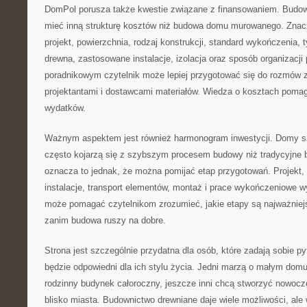
DomPol porusza także kwestie związane z finansowaniem. Bud
mieć inną strukturę kosztów niż budowa domu murowanego. Znac
projekt, powierzchnia, rodzaj konstrukcji, standard wykończenia,
drewna, zastosowane instalacje, izolacja oraz sposób organizacji 
poradnikowym czytelnik może lepiej przygotować się do rozmów
projektantami i dostawcami materiałów. Wiedza o kosztach poma
wydatków.
Ważnym aspektem jest również harmonogram inwestycji. Domy sz
często kojarzą się z szybszym procesem budowy niż tradycyjne 
oznacza to jednak, że można pomijać etap przygotowań. Projekt,
instalacje, transport elementów, montaż i prace wykończeniowe 
może pomagać czytelnikom zrozumieć, jakie etapy są najważniejs
zanim budowa ruszy na dobre.
Strona jest szczególnie przydatna dla osób, które zadają sobie p
będzie odpowiedni dla ich stylu życia. Jedni marzą o małym domu 
rodzinny budynek całoroczny, jeszcze inni chcą stworzyć nowo
blisko miasta. Budownictwo drewniane daje wiele możliwości, a