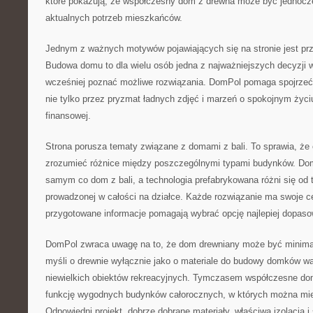
które pokazują, że współczesny dom z drewna może być jednoc
aktualnych potrzeb mieszkańców.
Jednym z ważnych motywów pojawiających się na stronie jest prz
Budowa domu to dla wielu osób jedna z najważniejszych decyzji w
wcześniej poznać możliwe rozwiązania. DomPol pomaga spojrzeć
nie tylko przez pryzmat ładnych zdjęć i marzeń o spokojnym życiu
finansowej.
Strona porusza tematy związane z domami z bali. To sprawia, że 
zrozumieć różnice między poszczególnymi typami budynków. Dom 
samym co dom z bali, a technologia prefabrykowana różni się od 
prowadzonej w całości na działce. Każde rozwiązanie ma swoje c
przygotowane informacje pomagają wybrać opcję najlepiej dopaso
DomPol zwraca uwagę na to, że dom drewniany może być minimal
myśli o drewnie wyłącznie jako o materiale do budowy domków wa
niewielkich obiektów rekreacyjnych. Tymczasem współczesne do
funkcję wygodnych budynków całorocznych, w których można mies
Odpowiedni projekt, dobrze dobrane materiały, właściwa izolacja 