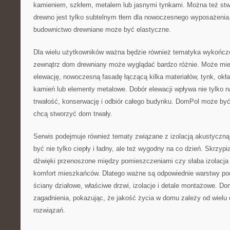
kamieniem, szkłem, metalem lub jasnymi tynkami. Można też stw
drewno jest tylko subtelnym tłem dla nowoczesnego wyposażenia
budownictwo drewniane może być elastyczne.
Dla wielu użytkowników ważna będzie również tematyka wykończ
zewnątrz dom drewniany może wyglądać bardzo różnie. Może mie
elewację, nowoczesną fasadę łączącą kilka materiałów, tynk, okła
kamień lub elementy metalowe. Dobór elewacji wpływa nie tylko n
trwałość, konserwację i odbiór całego budynku. DomPol może być 
chcą stworzyć dom trwały.
Serwis podejmuje również tematy związane z izolacją akustyczn
być nie tylko ciepły i ładny, ale też wygodny na co dzień. Skrzypią
dźwięki przenoszone między pomieszczeniami czy słaba izolacja
komfort mieszkańców. Dlatego ważne są odpowiednie warstwy po
ściany działowe, właściwe drzwi, izolacje i detale montażowe. D
zagadnienia, pokazując, że jakość życia w domu zależy od wielu 
rozwiązań.