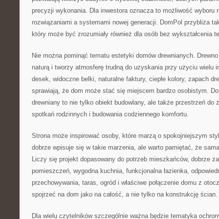
precyzji wykonania. Dla inwestora oznacza to możliwość wyboru m
rozwiązaniami a systemami nowej generacji. DomPol przybliża ta
który może być zrozumiały również dla osób bez wykształcenia t
Nie można pominąć tematu estetyki domów drewnianych. Drewno d
naturą i tworzy atmosferę trudną do uzyskania przy użyciu wielu 
desek, widoczne belki, naturalne faktury, ciepłe kolory, zapach d
sprawiają, że dom może stać się miejscem bardzo osobistym. D
drewniany to nie tylko obiekt budowlany, ale także przestrzeń do 
spotkań rodzinnych i budowania codziennego komfortu.
Strona może inspirować osoby, które marzą o spokojniejszym sty
dobrze wpisuje się w takie marzenia, ale warto pamiętać, że sama
Liczy się projekt dopasowany do potrzeb mieszkańców, dobrze z
pomieszczeń, wygodna kuchnia, funkcjonalna łazienka, odpowiedni
przechowywania, taras, ogród i właściwe połączenie domu z ot
spojrzeć na dom jako na całość, a nie tylko na konstrukcję ścian.
Dla wielu czytelników szczególnie ważna będzie tematyka ochro