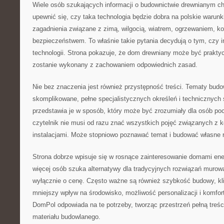
Wiele osób szukających informacji o budownictwie drewnianym c
upewnić się, czy taka technologia będzie dobra na polskie warun
zagadnienia związane z zimą, wilgocią, wiatrem, ogrzewaniem, kos
bezpieczeństwem. To właśnie takie pytania decydują o tym, czy i
technologii. Strona pokazuje, że dom drewniany może być prakty
zostanie wykonany z zachowaniem odpowiednich zasad.
Nie bez znaczenia jest również przystępność treści. Tematy bud
skomplikowane, pełne specjalistycznych określeń i technicznyc
przedstawia je w sposób, który może być zrozumiały dla osób po
czytelnik nie musi od razu znać wszystkich pojęć związanych z ko
instalacjami. Może stopniowo poznawać temat i budować własne 
Strona dobrze wpisuje się w rosnące zainteresowanie domami en
więcej osób szuka alternatywy dla tradycyjnych rozwiązań muro
wyłącznie o cenę. Często ważne są również szybkość budowy, kli
mniejszy wpływ na środowisko, możliwość personalizacji i komfor
DomPol odpowiada na te potrzeby, tworząc przestrzeń pełną treśc
materiału budowlanego.