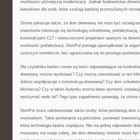
możliwości późniejszej modernizacji. Jednak budownictwo drew
kierunkiem dla osób, które szukają bardziej przemyślanych rozwi
Strona pokazuje także, że dom drewniany nie musi być rozwiąza
inwestorów interesuje się technologią szkieletową, prefabrykacją,
konstrukcjami CLT i nowoczesnymi projektami opartymi na drewn
możliwość prefabrykacji. DomPol pomaga uporządkować te argume
szerszym kontekście, bez ograniczania się do prostego porównani
Dla czytelnika bardzo cenne są treści odpowiadające na konkretn
drewniany można otynkować? Czy można zamontować w nim klima
dobrze współpracuje z konstrukcją drewnianą? Czy dom szkielet
bliźniaczą? Czy w takim budynku można łatwo wymienić instalac
wytrzymać wiele lat? Tego typu zagadnienia sprawiają, że strona
DomPol może zainteresować także osoby, które porównują dom 
murowanym. Takie porównania są potrzebne, ponieważ inwestorzy
która technologia będzie cieplejsza. Nie ma jednej odpowiedzi do
murowany ma swoje zalety, ale dom drewniany również może by