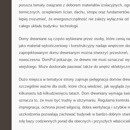
porusza tematy związane z doborem materiałów izolacyjnych, o
termicznych, ociepleniem ścian, dachu, stropu oraz fundamentów
lepiej zrozumieć, że energooszczędność nie zależy wyłącznie od
całego układu budynku: technologii.
Domy drewniane są często wybierane przez osoby, które cenią na
jako materiał wykończeniowy i konstrukcyjny nadaje wnętrzom d
zaprojektowanym domu drewnianym można stworzyć przestrzeń, k
nowoczesna. DomPol pokazuje, że drewno nie musi oznaczać wyłą
wiejskiego. Może doskonale pasować także do wnętrz eklektyczn
Dużo miejsca w tematyce strony zajmuje pielęgnacja domów drew
szczególnie ważne dla osób, które chcą wiedzieć, jak wygląda ży
kilkunastu lub kilkudziesięciu latach. Dom drewniany wymaga świ
oznacza to, że musi być trudny w utrzymaniu. Regularna kontrola
impregnacja, ochrona przed wilgocią, dobra wentylacja i szybkie 
uszkodzenia pozwalają zachować budynek w bardzo dobrym stani
rolę bazy codziennych porad dla obecnych i przyszłych właściciel