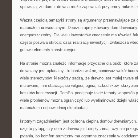
sprawiają, że dom z drewna może zapewniać przyjemny mikroklim
Ważną częścią tematyki strony są argumenty przemawiające za 
materiałem uniwersalnym. Dobrze zaprojektowany dom drewnian
energooszczędny. Dla wielu inwestorów znaczenie ma również fa
często pozwala skrócić czas realizacji inwestycji, zwłaszcza wt
gotowe elementy konstrukcyjne.
Na stronie można znaleźć informacje przydatne dla osób, które z
drewniany jest opłacalny. To bardzo ważne, ponieważ wokół budo
wiele stereotypów. Niektórzy sądzą, że drewno jest mniej trwałe n
murowane, inni obawiają się wilgoci, ognia, szkodników, skrzypie
kosztów konserwacji. DomPol podejmuje takie tematy w sposób p
wiele problemów można ograniczyć lub wyeliminować dzięki właś
materiałom i odpowiedniej eksploatacji.
Istotnym zagadnieniem jest ochrona cieplna domów drewnianych
często pytają, czy dom z drewna jest ciepły zimą i czy nie przegr
pytania, bo komfort termiczny ma ogromne znaczenie w codzien