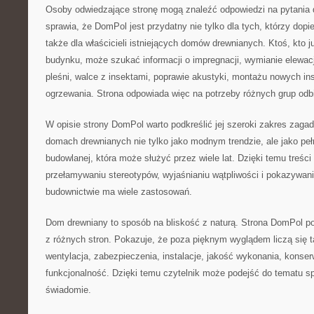
Osoby odwiedzające stronę mogą znaleźć odpowiedzi na pytania d
sprawia, że DomPol jest przydatny nie tylko dla tych, którzy dopi
także dla właścicieli istniejących domów drewnianych. Ktoś, kto 
budynku, może szukać informacji o impregnacji, wymianie elewacj
pleśni, walce z insektami, poprawie akustyki, montażu nowych ins
ogrzewania. Strona odpowiada więc na potrzeby różnych grup odb
W opisie strony DomPol warto podkreślić jej szeroki zakres zagad
domach drewnianych nie tylko jako modnym trendzie, ale jako peł
budowlanej, która może służyć przez wiele lat. Dzięki temu treś
przełamywaniu stereotypów, wyjaśnianiu wątpliwości i pokazywan
budownictwie ma wiele zastosowań.
Dom drewniany to sposób na bliskość z naturą. Strona DomPol po
z różnych stron. Pokazuje, że poza pięknym wyglądem liczą się t
wentylacja, zabezpieczenia, instalacje, jakość wykonania, konser
funkcjonalność. Dzięki temu czytelnik może podejść do tematu spo
świadomie.