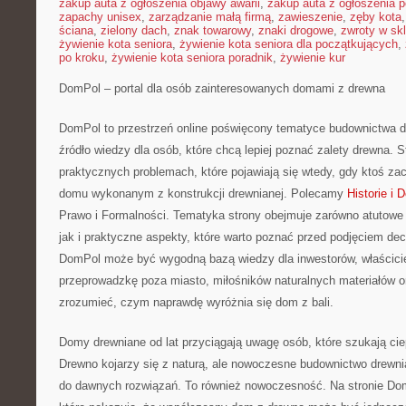
zakup auta z ogłoszenia objawy awarii
,
zakup auta z ogłoszenia p
zapachy unisex
,
zarządzanie małą firmą
,
zawieszenie
,
zęby kota
ściana
,
zielony dach
,
znak towarowy
,
znaki drogowe
,
zwroty w skl
żywienie kota seniora
,
żywienie kota seniora dla początkujących
,
po kroku
,
żywienie kota seniora poradnik
,
żywienie kur
DomPol – portal dla osób zainteresowanych domami z drewna
DomPol to przestrzeń online poświęcony tematyce budownictwa d
źródło wiedzy dla osób, które chcą lepiej poznać zalety drewna. S
praktycznych problemach, które pojawiają się wtedy, gdy ktoś z
domu wykonanym z konstrukcji drewnianej. Polecamy
Historie i
Prawo i Formalności. Tematyka strony obejmuje zarówno atutow
jak i praktyczne aspekty, które warto poznać przed podjęciem dec
DomPol może być wygodną bazą wiedzy dla inwestorów, właściciel
przeprowadzkę poza miasto, miłośników naturalnych materiałów o
zrozumieć, czym naprawdę wyróżnia się dom z bali.
Domy drewniane od lat przyciągają uwagę osób, które szukają cie
Drewno kojarzy się z naturą, ale nowoczesne budownictwo drewni
do dawnych rozwiązań. To również nowoczesność. Na stronie Do