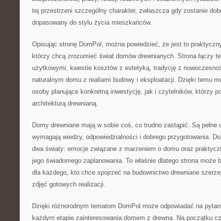
tej przestrzeni szczególny charakter, zwłaszcza gdy zostanie dob
dopasowany do stylu życia mieszkańców.
Opisując stronę DomPol, można powiedzieć, że jest to praktyczny
którzy chcą zrozumieć świat domów drewnianych. Strona łączy t
użytkowymi, kwestie kosztów z estetyką, tradycję z nowoczesnoś
naturalnym domu z realiami budowy i eksploatacji. Dzięki temu 
osoby planujące konkretną inwestycję, jak i czytelników, którzy po
architekturą drewnianą.
Domy drewniane mają w sobie coś, co trudno zastąpić. Są pełne 
wymagają wiedzy, odpowiedzialności i dobrego przygotowania. D
dwa światy: emocje związane z marzeniem o domu oraz praktyczn
jego świadomego zaplanowania. To właśnie dlatego strona może
dla każdego, kto chce spojrzeć na budownictwo drewniane szerzej
zdjęć gotowych realizacji.
Dzięki różnorodnym tematom DomPol może odpowiadać na pytania
każdym etapie zainteresowania domem z drewna. Na początku cz