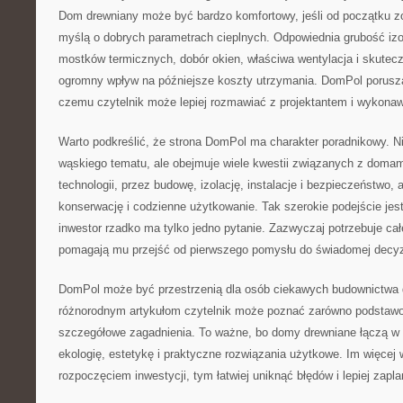
Dom drewniany może być bardzo komfortowy, jeśli od początku z
myślą o dobrych parametrach cieplnych. Odpowiednia grubość izol
mostków termicznych, dobór okien, właściwa wentylacja i skutec
ogromny wpływ na późniejsze koszty utrzymania. DomPol porusza 
czemu czytelnik może lepiej rozmawiać z projektantem i wykona
Warto podkreślić, że strona DomPol ma charakter poradnikowy. Ni
wąskiego tematu, ale obejmuje wiele kwestii związanych z doma
technologii, przez budowę, izolację, instalacje i bezpieczeństwo,
konserwację i codzienne użytkowanie. Tak szerokie podejście jes
inwestor rzadko ma tylko jedno pytanie. Zazwyczaj potrzebuje całej
pomagają mu przejść od pierwszego pomysłu do świadomej decyz
DomPol może być przestrzenią dla osób ciekawych budownictwa 
różnorodnym artykułom czytelnik może poznać zarówno podstawowe
szczegółowe zagadnienia. To ważne, bo domy drewniane łączą w s
ekologię, estetykę i praktyczne rozwiązania użytkowe. Im więcej
rozpoczęciem inwestycji, tym łatwiej uniknąć błędów i lepiej zapl