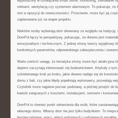
wyposażony w rozwiązania smart home, monitoring, sterowanie o
roletami, wentylacją czy systemem alarmowym. To pokazuje, że 
stoi w opozycji do nowoczesności. Przeciwnie, może być jej części
zaplanowane już na etapie projektu.
Niektóre osoby wybierają dom drewniany ze względu na tradycję, i
DomPol łączy te perspektywy, pokazując, że drewno jest materia
emocjonalnym i technicznym. Z jednej strony tworzy wyjątkowy k
konkretnych parametrów, odpowiedniego zabezpieczenia i staran
Warto zwrócić uwagę, że tematyka strony może być atrakcyjna ró
dopiero zaczynają interesować się budownictwem. Artykuły o ty
szkieletowego krok po kroku, jakie drewno nadaje się do konstrukc
domu z bali, czy jakie błędy popełniają wykonawcy, pozwalają we
Czytelnik może najpierw poznać podstawy, a później przejść do 
kwestii związanych z kosztami, instalacjami, normami i konserwa
DomPol to również punkt odniesienia dla osób, które zastanawiają
własnego domu. Własny dom nie jest tylko budynkiem. To miejsc
bezpieczeństwa, pracy, relacji rodzinnych i codziennych rytuał