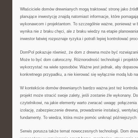
Właściciele domów drewnianych mogą traktować stronę jako źródł
planujące inwestycję znajdą natomiast informacje, które pomagaj
wykonawcom i projektantom. To szczególnie ważne, ponieważ w b
wynika nie z braku chęci, ale z braku wiedzy na etapie planowan
inwestor łatwiej rozpoznaje ryzyka i potrafi lepiej kontrolować pr
DomPol pokazuje również, że dom z drewna może być rozwiązani
Może to być dom całoroczny. Różnorodność technologii i projekt
wykorzystać na wiele sposobów. Ważne jest jednak, aby dopasow
konkretnego przypadku, a nie kierować się wyłącznie modą lub na
W kontekście domów drewnianych bardzo ważna jest też kontrola
projekt może stracić swoje zalety, jeśli zostanie źle wykonany
czytelnikowi, na jakie elementy warto zwracać uwagę: połączenia
izolację, zabezpieczenie drewna, prowadzenie instalacji, wentylacj
fundamenty. To wiedza, która może pomóc uniknąć późniejszych
Serwis porusza także temat nowoczesnych technologii. Dom dre