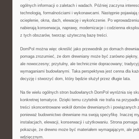
ogólnych informacji o zaletach i wadach. Później zaczyna interes
technologią, formalnościami i wykonawcami. Następnie pojawiają si
ocieplenie, okna, dach, elewację i wykończenie. Po wprowadzeni
nabierają konserwacja, naprawy, modernizacje i codzienna eksploa
z tych obszarów, tworząc użyteczną bazę treści.
DomPol można więc określić jako przewodnik po domach drewnian
pomaga zrozumieć, że dom drewniany może być zarówno piękny, ja
ale nowoczesny; przytulny, ale technicznie dopracowany; tradycyj
wymaganiami budowlanymi. Taka perspektywa jest cenna dla każd
decyzję i stworzyć dom, który będzie służył przez długie lata.
Na tle wielu ogólnych stron budowlanych DomPol wyróżnia się sku
konkretnej tematyce. Dzięki temu czytelnik nie trafia na przypadk
treści skoncentrowane wokół domów drewnianych i powiązanych z
ponieważ budownictwo drewniane ma swoją specyfikę. Inaczej myśli
instalacjach, elewacji, konserwacji i użytkowaniu. Strona pomaga z
pokazuje, że drewno może być materiałem wymagającym, ale jed
wdzięcznym.