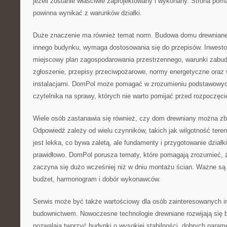
jeżeli zostanie właściwie zaprojektowany i wykonany. Strona po
powinna wynikać z warunków działki.
Duże znaczenie ma również temat norm. Budowa domu drewniane
innego budynku, wymaga dostosowania się do przepisów. Inwesto
miejscowy plan zagospodarowania przestrzennego, warunki zabudo
zgłoszenie, przepisy przeciwpożarowe, normy energetyczne ora
instalacjami. DomPol może pomagać w zrozumieniu podstawowych
czytelnika na sprawy, których nie warto pomijać przed rozpoczęci
Wiele osób zastanawia się również, czy dom drewniany można zb
Odpowiedź zależy od wielu czynników, takich jak wilgotność tere
jest lekka, co bywa zaletą, ale fundamenty i przygotowanie dzia
prawidłowo. DomPol porusza tematy, które pomagają zrozumieć, 
zaczyna się dużo wcześniej niż w dniu montażu ścian. Ważne są an
budżet, harmonogram i dobór wykonawców.
Serwis może być także wartościowy dla osób zainteresowanych 
budownictwem. Nowoczesne technologie drewniane rozwijają się 
pozwalają tworzyć budynki o wysokiej stabilności, dobrych parame