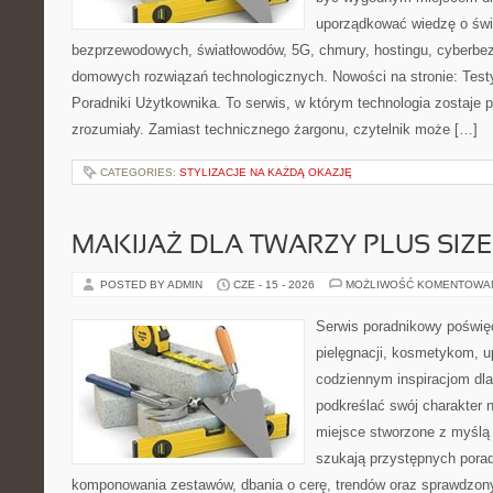
uporządkować wiedzę o świec
bezprzewodowych, światłowodów, 5G, chmury, hostingu, cyberbe
domowych rozwiązań technologicznych. Nowości na stronie: Testy
Poradniki Użytkownika. To serwis, w którym technologia zostaje
zrozumiały. Zamiast technicznego żargonu, czytelnik może […]
CATEGORIES:
STYLIZACJE NA KAŻDĄ OKAZJĘ
MAKIJAŻ DLA TWARZY PLUS SIZE
POSTED BY ADMIN
CZE - 15 - 2026
MOŻLIWOŚĆ KOMENTOWA
Serwis poradnikowy poświęc
pielęgnacji, kosmetykom, u
codziennym inspiracjom dla
podkreślać swój charakter n
miejsce stworzone z myślą 
szukają przystępnych pora
komponowania zestawów, dbania o cerę, trendów oraz sprawdzon