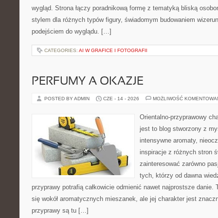
wygląd. Strona łączy poradnikową formę z tematyką bliską osobom
stylem dla różnych typów figury, świadomym budowaniem wizerun
podejściem do wyglądu. […]
CATEGORIES:
AI W GRAFICE I FOTOGRAFII
PERFUMY A OKAZJE
POSTED BY ADMIN
CZE - 14 - 2026
MOŻLIWOŚĆ KOMENTOWA
Orientalno-przyprawowy char
jest to blog stworzony z my
intensywne aromaty, nieocz
inspiracje z różnych stron 
zainteresować zarówno pasj
tych, którzy od dawna wied
przyprawy potrafią całkowicie odmienić nawet najprostsze danie.
się wokół aromatycznych mieszanek, ale jej charakter jest znacz
przyprawy są tu […]