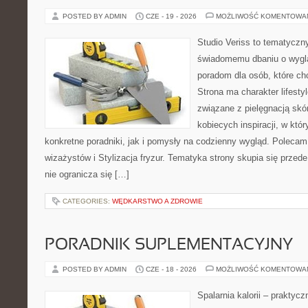
POSTED BY ADMIN
CZE - 19 - 2026
MOŻLIWOŚĆ KOMENTOWA
Studio Veriss to tematyczn
świadomemu dbaniu o wygl
poradom dla osób, które ch
Strona ma charakter lifesty
związane z pielęgnacją skó
kobiecych inspiracji, w kt
konkretne poradniki, jak i pomysły na codzienny wygląd. Polecam 
wizażystów i Stylizacja fryzur. Tematyka strony skupia się przed
nie ogranicza się […]
CATEGORIES:
WĘDKARSTWO A ZDROWIE
PORADNIK SUPLEMENTACYJNY
POSTED BY ADMIN
CZE - 18 - 2026
MOŻLIWOŚĆ KOMENTOWA
Spalarnia kalorii – praktyc