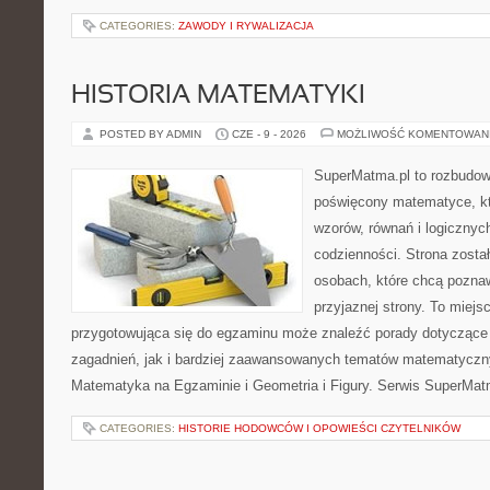
CATEGORIES:
ZAWODY I RYWALIZACJA
HISTORIA MATEMATYKI
POSTED BY ADMIN
CZE - 9 - 2026
MOŻLIWOŚĆ KOMENTOWAN
SuperMatma.pl to rozbudow
poświęcony matematyce, któ
wzorów, równań i logicznyc
codzienności. Strona zosta
osobach, które chcą poznaw
przyjaznej strony. To miej
przygotowująca się do egzaminu może znaleźć porady dotycząc
zagadnień, jak i bardziej zaawansowanych tematów matematyczn
Matematyka na Egzaminie i Geometria i Figury. Serwis SuperMatm
CATEGORIES:
HISTORIE HODOWCÓW I OPOWIEŚCI CZYTELNIKÓW