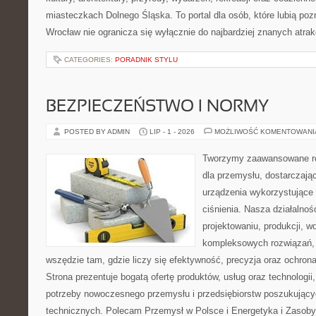
miasteczkach Dolnego Śląska. To portal dla osób, które lubią poz
Wrocław nie ogranicza się wyłącznie do najbardziej znanych atrakc
CATEGORIES:
PORADNIK STYLU
BEZPIECZEŃSTWO I NORMY
POSTED BY ADMIN
LIP - 1 - 2026
MOŻLIWOŚĆ KOMENTOWAN
Tworzymy zaawansowane ro
dla przemysłu, dostarczaj
urządzenia wykorzystujące
ciśnienia. Nasza działalnoś
projektowaniu, produkcji, w
kompleksowych rozwiązań, 
wszędzie tam, gdzie liczy się efektywność, precyzja oraz ochr
Strona prezentuje bogatą ofertę produktów, usług oraz technologii
potrzeby nowoczesnego przemysłu i przedsiębiorstw poszukując
technicznych. Polecam Przemysł w Polsce i Energetyka i Zasoby