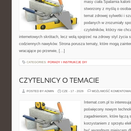
masy ciała Spalarnia kalorii
stworzony z myślą o osoba
temat zdrowej sylwetki i sz
podanych w zrozumiały spos
czytelników, którzy nie chc
internetowych skrótach, lecz wolą spojrzeć na zdrowy styl życia 
codziennych nawyków. Strona porusza tematy, które mogą zaint
wracające po przerwie, […]
CATEGORIES:
PORADY I INSTRUKCJE DIY
CZYTELNICY O TEMACIE
POSTED BY ADMIN
CZE - 17 - 2026
MOŻLIWOŚĆ KOMENTOWA
Internat.com.pl to interesu
poświęcony nowym technol
zagadnieniom, które łączą 
korzystaniem z sprzętu ele
być wygodnym miejscem dla