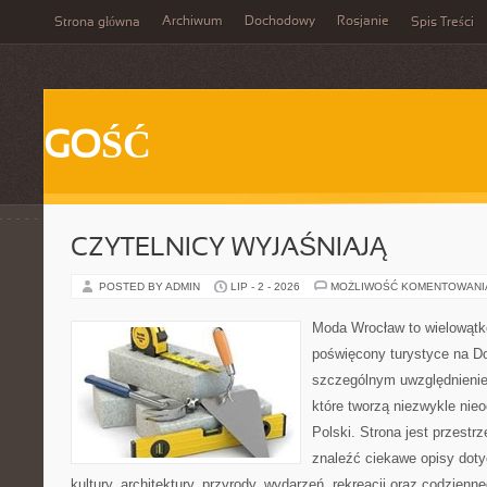
Archiwum
Dochodowy
Rosjanie
Strona główna
Spis Treści
GOŚĆ
CZYTELNICY WYJAŚNIAJĄ
POSTED BY ADMIN
LIP - 2 - 2026
MOŻLIWOŚĆ KOMENTOWAN
Moda Wrocław to wielowątk
poświęcony turystyce na D
szczególnym uwzględnienie
które tworzą niezwykle nie
Polski. Strona jest przestr
znaleźć ciekawe opisy dotyc
kultury, architektury, przyrody, wydarzeń, rekreacji oraz codzienn