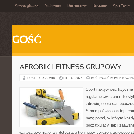
Archiwum
Dochodowy
Rosjanie
Strona główna
Spis Treści
GOŚĆ
AEROBIK I FITNESS GRUPOWY
POSTED BY ADMIN
LIP - 4 - 2026
MOŻLIWOŚĆ KOMENTOWAN
Sport i aktywność fizyczna 
regularne ćwiczenia. To sty
zdrowie, dobre samopoczuci
Strona poświęcona tej tem
bazę porad, w którym każdy
początkujący, jak i zaawa
wartościowe materiały dotyczące treningów, ćwiczeń, zdrowego st