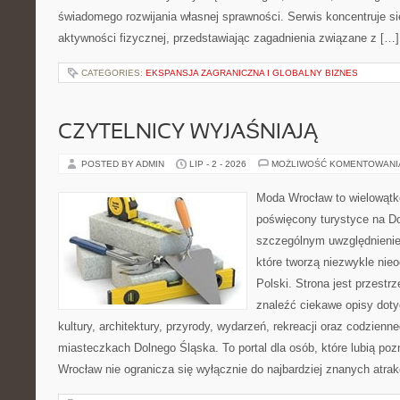
świadomego rozwijania własnej sprawności. Serwis koncentruje s
aktywności fizycznej, przedstawiając zagadnienia związane z […]
CATEGORIES:
EKSPANSJA ZAGRANICZNA I GLOBALNY BIZNES
CZYTELNICY WYJAŚNIAJĄ
POSTED BY ADMIN
LIP - 2 - 2026
MOŻLIWOŚĆ KOMENTOWAN
Moda Wrocław to wielowątk
poświęcony turystyce na D
szczególnym uwzględnienie
które tworzą niezwykle nie
Polski. Strona jest przestr
znaleźć ciekawe opisy dotyc
kultury, architektury, przyrody, wydarzeń, rekreacji oraz codzienn
miasteczkach Dolnego Śląska. To portal dla osób, które lubią poz
Wrocław nie ogranicza się wyłącznie do najbardziej znanych atrakc