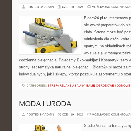
POSTED BY ADMIN
CZE - 20 - 2026
MOŻLIWOŚĆ KOMENTOWA
Bioarp24.pl to internetowa 
się wokół preparatów do pie
ciała. Strona może być pos
odniesienia dla osób, które
opartymi na składnikach roś
wpisuje się w rosnące zain
codzienną pielęgnacją. Polecamy Eko-makijaż i Kosmetyki zer
strony jest tematyka naturalnej pielęgnacji. Bioarp24.pl może za
indywidualnych, jak i sklepy, którzy poszukują asortymentu o sz
CATEGORIES:
STREFA RELAKSU SAUNY, BALIĘ OGRODOWE I DOMOWE
MODA I URODA
POSTED BY ADMIN
CZE - 19 - 2026
MOŻLIWOŚĆ KOMENTOWA
Studio Veriss to tematyczn