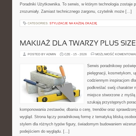
Poradniki Użytkownika. To serwis, w którym technologia zostaje
zrozumiały. Zamiast technicznego żargonu, czytelnik może […]
CATEGORIES:
STYLIZACJE NA KAŻDĄ OKAZJĘ
MAKIJAŻ DLA TWARZY PLUS SIZE
POSTED BY ADMIN
CZE - 15 - 2026
MOŻLIWOŚĆ KOMENTOWA
Serwis poradnikowy poświęc
pielęgnacji, kosmetykom, u
codziennym inspiracjom dla
podkreślać swój charakter n
miejsce stworzone z myślą 
szukają przystępnych pora
komponowania zestawów, dbania o cerę, trendów oraz sprawdzon
wygląd. Strona łączy poradnikową formę z tematyką bliską osobom
stylem dla różnych typów figury, świadomym budowaniem wizerun
podejściem do wyglądu. […]