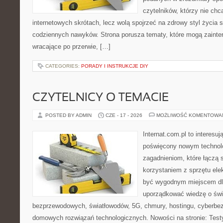
czytelników, którzy nie chc
internetowych skrótach, lecz wolą spojrzeć na zdrowy styl życia 
codziennych nawyków. Strona porusza tematy, które mogą zaint
wracające po przerwie, […]
CATEGORIES:
PORADY I INSTRUKCJE DIY
CZYTELNICY O TEMACIE
POSTED BY ADMIN
CZE - 17 - 2026
MOŻLIWOŚĆ KOMENTOWA
Internat.com.pl to interesu
poświęcony nowym technol
zagadnieniom, które łączą 
korzystaniem z sprzętu ele
być wygodnym miejscem dla
uporządkować wiedzę o świec
bezprzewodowych, światłowodów, 5G, chmury, hostingu, cyberbe
domowych rozwiązań technologicznych. Nowości na stronie: Testy