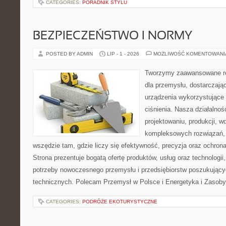
CATEGORIES:
PORADNIK STYLU
BEZPIECZEŃSTWO I NORMY
POSTED BY ADMIN
LIP - 1 - 2026
MOŻLIWOŚĆ KOMENTOWAN
Tworzymy zaawansowane ro
dla przemysłu, dostarczaj
urządzenia wykorzystujące
ciśnienia. Nasza działalnoś
projektowaniu, produkcji, w
kompleksowych rozwiązań, 
wszędzie tam, gdzie liczy się efektywność, precyzja oraz ochr
Strona prezentuje bogatą ofertę produktów, usług oraz technologii
potrzeby nowoczesnego przemysłu i przedsiębiorstw poszukując
technicznych. Polecam Przemysł w Polsce i Energetyka i Zasoby
CATEGORIES:
PODRÓŻE EKOTURYSTYCZNE