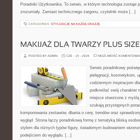
Poradniki Użytkownika. To serwis, w którym technologia zostaje
zrozumiały. Zamiast technicznego żargonu, czytelnik może […]
CATEGORIES:
STYLIZACJE NA KAŻDĄ OKAZJĘ
MAKIJAŻ DLA TWARZY PLUS SIZE
POSTED BY ADMIN
CZE - 15 - 2026
MOŻLIWOŚĆ KOMENTOWA
Serwis poradnikowy poświęc
pielęgnacji, kosmetykom, u
codziennym inspiracjom dla
podkreślać swój charakter n
miejsce stworzone z myślą 
szukają przystępnych pora
komponowania zestawów, dbania o cerę, trendów oraz sprawdzon
wygląd. Strona łączy poradnikową formę z tematyką bliską osobom
stylem dla różnych typów figury, świadomym budowaniem wizerun
podejściem do wyglądu. […]