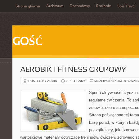
Archiwum
Dochodowy
Rosjanie
Strona główna
Spis Treści
GOŚĆ
AEROBIK I FITNESS GRUPOWY
POSTED BY ADMIN
LIP - 4 - 2026
MOŻLIWOŚĆ KOMENTOWAN
Sport i aktywność fizyczna 
regularne ćwiczenia. To sty
zdrowie, dobre samopoczuci
Strona poświęcona tej tem
bazę porad, w którym każdy
początkujący, jak i zaawa
wartościowe materiały dotyczące treningów, ćwiczeń, zdrowego st