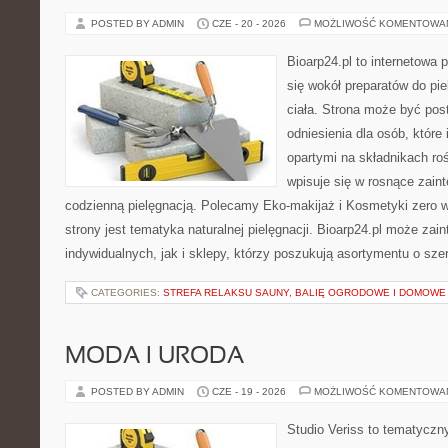
POSTED BY ADMIN
CZE - 20 - 2026
MOŻLIWOŚĆ KOMENTOWA
Bioarp24.pl to internetowa 
się wokół preparatów do pie
ciała. Strona może być pos
odniesienia dla osób, które
opartymi na składnikach roś
wpisuje się w rosnące zain
codzienną pielęgnacją. Polecamy Eko-makijaż i Kosmetyki zer
strony jest tematyka naturalnej pielęgnacji. Bioarp24.pl może za
indywidualnych, jak i sklepy, którzy poszukują asortymentu o sz
CATEGORIES:
STREFA RELAKSU SAUNY, BALIĘ OGRODOWE I DOMOWE
MODA I URODA
POSTED BY ADMIN
CZE - 19 - 2026
MOŻLIWOŚĆ KOMENTOWA
Studio Veriss to tematyczn