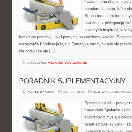
świadomemu dbaniu o wygl
poradom dla osób, które ch
Strona ma charakter lifesty
związane z pielęgnacją skó
kobiecych inspiracji, w kt
konkretne poradniki, jak i pomysły na codzienny wygląd. Polecam 
wizażystów i Stylizacja fryzur. Tematyka strony skupia się przed
nie ogranicza się […]
CATEGORIES:
WĘDKARSTWO A ZDROWIE
PORADNIK SUPLEMENTACYJNY
POSTED BY ADMIN
CZE - 18 - 2026
MOŻLIWOŚĆ KOMENTOWA
Spalarnia kalorii – praktyc
masy ciała Spalarnia kalorii
stworzony z myślą o osoba
temat zdrowej sylwetki i sz
podanych w zrozumiały spos