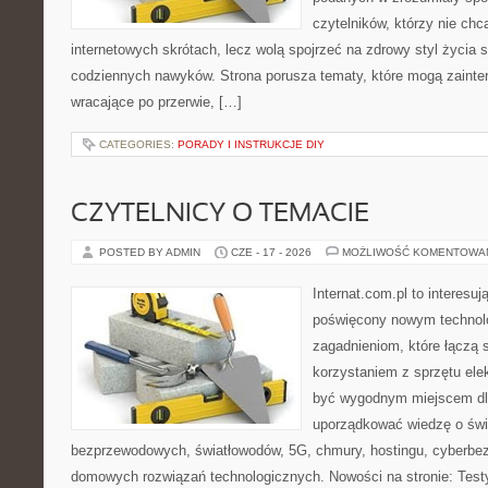
czytelników, którzy nie chc
internetowych skrótach, lecz wolą spojrzeć na zdrowy styl życia 
codziennych nawyków. Strona porusza tematy, które mogą zaint
wracające po przerwie, […]
CATEGORIES:
PORADY I INSTRUKCJE DIY
CZYTELNICY O TEMACIE
POSTED BY ADMIN
CZE - 17 - 2026
MOŻLIWOŚĆ KOMENTOWA
Internat.com.pl to interesu
poświęcony nowym technol
zagadnieniom, które łączą 
korzystaniem z sprzętu ele
być wygodnym miejscem dla
uporządkować wiedzę o świec
bezprzewodowych, światłowodów, 5G, chmury, hostingu, cyberbe
domowych rozwiązań technologicznych. Nowości na stronie: Testy