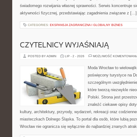
świadomego rozwijania własnej sprawności. Serwis koncentruje s
aktywności fizycznej, przedstawiając zagadnienia związane z […]
CATEGORIES:
EKSPANSJA ZAGRANICZNA I GLOBALNY BIZNES
CZYTELNICY WYJAŚNIAJĄ
POSTED BY ADMIN
LIP - 2 - 2026
MOŻLIWOŚĆ KOMENTOWAN
Moda Wrocław to wielowątk
poświęcony turystyce na D
szczególnym uwzględnienie
które tworzą niezwykle nie
Polski. Strona jest przestr
znaleźć ciekawe opisy dotyc
kultury, architektury, przyrody, wydarzeń, rekreacji oraz codzienn
miasteczkach Dolnego Śląska. To portal dla osób, które lubią poz
Wrocław nie ogranicza się wyłącznie do najbardziej znanych atrakc