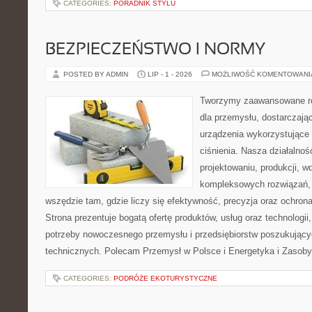
CATEGORIES:
PORADNIK STYLU
BEZPIECZEŃSTWO I NORMY
POSTED BY ADMIN
LIP - 1 - 2026
MOŻLIWOŚĆ KOMENTOWAN
Tworzymy zaawansowane ro
dla przemysłu, dostarczaj
urządzenia wykorzystujące
ciśnienia. Nasza działalnoś
projektowaniu, produkcji, w
kompleksowych rozwiązań, 
wszędzie tam, gdzie liczy się efektywność, precyzja oraz ochr
Strona prezentuje bogatą ofertę produktów, usług oraz technologii
potrzeby nowoczesnego przemysłu i przedsiębiorstw poszukując
technicznych. Polecam Przemysł w Polsce i Energetyka i Zasoby
CATEGORIES:
PODRÓŻE EKOTURYSTYCZNE