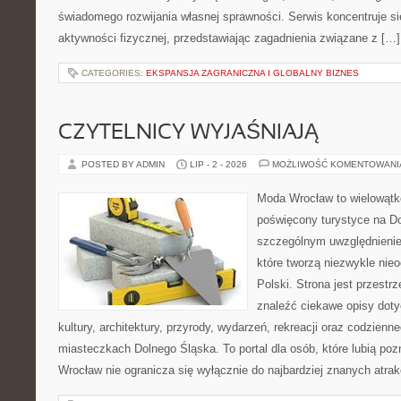
świadomego rozwijania własnej sprawności. Serwis koncentruje s
aktywności fizycznej, przedstawiając zagadnienia związane z […]
CATEGORIES:
EKSPANSJA ZAGRANICZNA I GLOBALNY BIZNES
CZYTELNICY WYJAŚNIAJĄ
POSTED BY ADMIN
LIP - 2 - 2026
MOŻLIWOŚĆ KOMENTOWAN
Moda Wrocław to wielowątk
poświęcony turystyce na D
szczególnym uwzględnienie
które tworzą niezwykle nie
Polski. Strona jest przestr
znaleźć ciekawe opisy dotyc
kultury, architektury, przyrody, wydarzeń, rekreacji oraz codzienn
miasteczkach Dolnego Śląska. To portal dla osób, które lubią poz
Wrocław nie ogranicza się wyłącznie do najbardziej znanych atrakc