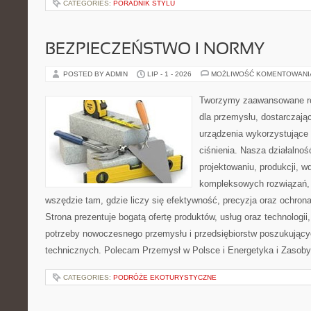
CATEGORIES:
PORADNIK STYLU
BEZPIECZEŃSTWO I NORMY
POSTED BY ADMIN
LIP - 1 - 2026
MOŻLIWOŚĆ KOMENTOWAN
Tworzymy zaawansowane ro
dla przemysłu, dostarczaj
urządzenia wykorzystujące
ciśnienia. Nasza działalnoś
projektowaniu, produkcji, w
kompleksowych rozwiązań, 
wszędzie tam, gdzie liczy się efektywność, precyzja oraz ochr
Strona prezentuje bogatą ofertę produktów, usług oraz technologii
potrzeby nowoczesnego przemysłu i przedsiębiorstw poszukując
technicznych. Polecam Przemysł w Polsce i Energetyka i Zasoby
CATEGORIES:
PODRÓŻE EKOTURYSTYCZNE