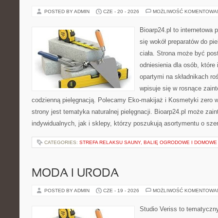
POSTED BY ADMIN
CZE - 20 - 2026
MOŻLIWOŚĆ KOMENTOWA
Bioarp24.pl to internetowa 
się wokół preparatów do pie
ciała. Strona może być pos
odniesienia dla osób, które
opartymi na składnikach roś
wpisuje się w rosnące zain
codzienną pielęgnacją. Polecamy Eko-makijaż i Kosmetyki zer
strony jest tematyka naturalnej pielęgnacji. Bioarp24.pl może za
indywidualnych, jak i sklepy, którzy poszukują asortymentu o sz
CATEGORIES:
STREFA RELAKSU SAUNY, BALIĘ OGRODOWE I DOMOWE
MODA I URODA
POSTED BY ADMIN
CZE - 19 - 2026
MOŻLIWOŚĆ KOMENTOWA
Studio Veriss to tematyczn