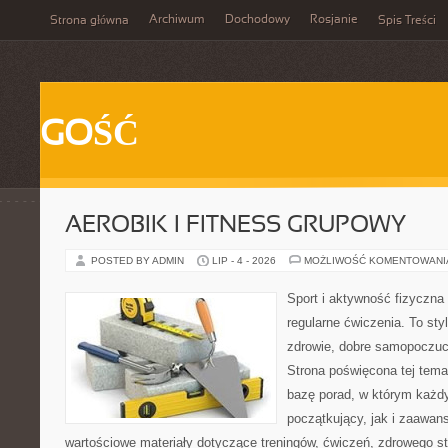
Archiwum
Dochodowy
Rosjanie
Strona główna
Spis Treści
GOŚĆ
AEROBIK I FITNESS GRUPOWY
POSTED BY ADMIN
LIP - 4 - 2026
MOŻLIWOŚĆ KOMENTOWAN
Sport i aktywność fizyczna 
regularne ćwiczenia. To sty
zdrowie, dobre samopoczuci
Strona poświęcona tej tem
bazę porad, w którym każdy
początkujący, jak i zaawa
wartościowe materiały dotyczące treningów, ćwiczeń, zdrowego st