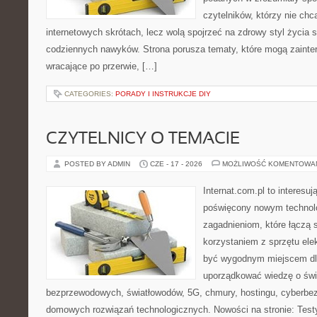
czytelników, którzy nie chc
internetowych skrótach, lecz wolą spojrzeć na zdrowy styl życia 
codziennych nawyków. Strona porusza tematy, które mogą zaint
wracające po przerwie, […]
CATEGORIES:
PORADY I INSTRUKCJE DIY
CZYTELNICY O TEMACIE
POSTED BY ADMIN
CZE - 17 - 2026
MOŻLIWOŚĆ KOMENTOWA
Internat.com.pl to interesu
poświęcony nowym technol
zagadnieniom, które łączą 
korzystaniem z sprzętu ele
być wygodnym miejscem dla
uporządkować wiedzę o świec
bezprzewodowych, światłowodów, 5G, chmury, hostingu, cyberbe
domowych rozwiązań technologicznych. Nowości na stronie: Testy