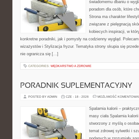
świadomemu dbaniu o wygl
poradom dla osób, które ch
Strona ma charakter lifesty
związane z pielęgnacją skó
kobiecych inspiracji, w kt
konkretne poradniki, jak i pomysły na codzienny wygląd. Polecam 
wizażystów i Stylizacja fryzur. Tematyka strony skupia się przed
nie ogranicza się […]
CATEGORIES:
WĘDKARSTWO A ZDROWIE
PORADNIK SUPLEMENTACYJNY
POSTED BY ADMIN
CZE - 18 - 2026
MOŻLIWOŚĆ KOMENTOWA
Spalarnia kalorii – praktyc
masy ciała Spalarnia kalorii
stworzony z myślą o osoba
temat zdrowej sylwetki i sz
podanych w zrozumiały spos