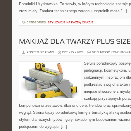
Poradniki Użytkownika. To serwis, w którym technologia zostaje
zrozumiały. Zamiast technicznego żargonu, czytelnik może […]
CATEGORIES:
STYLIZACJE NA KAŻDĄ OKAZJĘ
MAKIJAŻ DLA TWARZY PLUS SIZE
POSTED BY ADMIN
CZE - 15 - 2026
MOŻLIWOŚĆ KOMENTOWA
Serwis poradnikowy poświęc
pielęgnacji, kosmetykom, u
codziennym inspiracjom dla
podkreślać swój charakter n
miejsce stworzone z myślą 
szukają przystępnych pora
komponowania zestawów, dbania o cerę, trendów oraz sprawdzon
wygląd. Strona łączy poradnikową formę z tematyką bliską osobom
stylem dla różnych typów figury, świadomym budowaniem wizerun
podejściem do wyglądu. […]