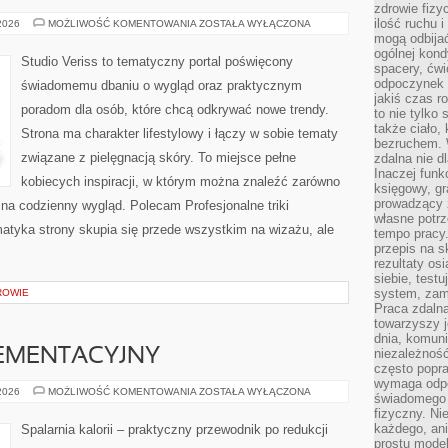
zdrowie fizy
ilość ruchu 
MODA
 2026
MOŻLIWOŚĆ KOMENTOWANIA
ZOSTAŁA WYŁĄCZONA
I
mogą odbijać
URODA
ogólnej kondy
Studio Veriss to tematyczny portal poświęcony
spacery, ćwi
odpoczynek o
świadomemu dbaniu o wygląd oraz praktycznym
jakiś czas r
poradom dla osób, które chcą odkrywać nowe trendy.
to nie tylko 
także ciało,
Strona ma charakter lifestylowy i łączy w sobie tematy
bezruchem. 
związane z pielęgnacją skóry. To miejsce pełne
zdalna nie d
Inaczej funk
kobiecych inspiracji, w którym można znaleźć zarówno
księgowy, gr
prowadzący 
 na codzienny wygląd. Polecam Profesjonalne triki
własne potrz
ematyka strony skupia się przede wszystkim na wizażu, ale
tempo pracy.
przepis na s
rezultaty os
siebie, test
system, zam
ROWIE
Praca zdaln
towarzyszy j
dnia, komuni
EMENTACYJNY
niezależność
często popra
wymaga odpo
PORADNIK
 2026
MOŻLIWOŚĆ KOMENTOWANIA
ZOSTAŁA WYŁĄCZONA
świadomego 
SUPLEMENTACYJNY
fizyczny. Ni
każdego, an
Spalarnia kalorii – praktyczny przewodnik po redukcji
prostu model