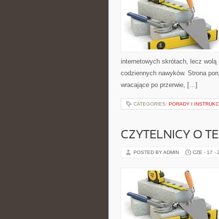
internetowych skrótach, lecz wolą
codziennych nawyków. Strona por
wracające po przerwie, […]
CATEGORIES:
PORADY I INSTRUKC
CZYTELNICY O T
POSTED BY ADMIN
CZE - 17 -