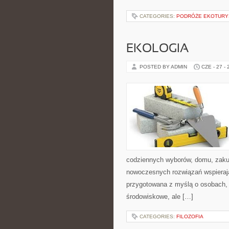
CATEGORIES:
PODRÓŻE EKOTURY
EKOLOGIA
POSTED BY ADMIN
CZE - 27 -
codziennych wyborów, domu, zakupó
nowoczesnych rozwiązań wspierając
przygotowana z myślą o osobach, 
środowiskowe, ale […]
CATEGORIES:
FILOZOFIA