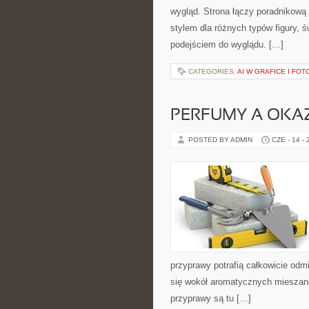
wygląd. Strona łączy poradnikową 
stylem dla różnych typów figury,
podejściem do wyglądu. […]
CATEGORIES:
AI W GRAFICE I FOT
PERFUMY A OKA
POSTED BY ADMIN
CZE - 14 -
przyprawy potrafią całkowicie odm
się wokół aromatycznych mieszanek
przyprawy są tu […]