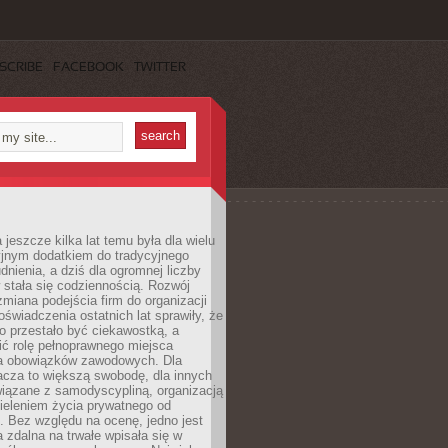
SCRIBE
FACEBOOK
TWITTER
 jeszcze kilka lat temu była dla wielu
yjnym dodatkiem do tradycyjnego
dnienia, a dziś dla ogromnej liczby
stała się codziennością. Rozwój
 zmiana podejścia firm do organizacji
oświadczenia ostatnich lat sprawiły, że
o przestało być ciekawostką, a
ić rolę pełnoprawnego miejsca
a obowiązków zawodowych. Dla
acza to większą swobodę, dla innych
iązane z samodyscypliną, organizacją
ieleniem życia prywatnego od
 Bez względu na ocenę, jedno jest
 zdalna na trwałe wpisała się w