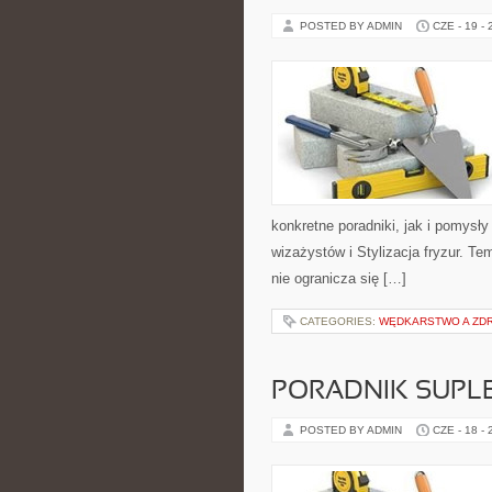
POSTED BY ADMIN
CZE - 19 -
konkretne poradniki, jak i pomysły
wizażystów i Stylizacja fryzur. T
nie ogranicza się […]
CATEGORIES:
WĘDKARSTWO A ZD
PORADNIK SUPL
POSTED BY ADMIN
CZE - 18 -