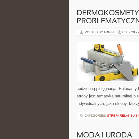
DERMOKOSMETYK
PROBLEMATYCZ
POSTED BY ADMIN
CZE - 20 -
codzienną pielęgnacją. Polecamy
strony jest tematyka naturalnej pi
indywidualnych, jak i sklepy, któ
CATEGORIES:
STREFA RELAKSU S
MODA I URODA