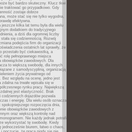
oże być bardzo skuteczny. Klucz tkwi
nie traktować go przypadkowo. Gdy
ienność zostaje dobrze
na, może stać się nie tylko wygodna,
aprawdę efektywna.
 jeszcze kilka lat temu była dla wielu
yjnym dodatkiem do tradycyjnego
dnienia, a dziś dla ogromnej liczby
stała się codziennością. Rozwój
 zmiana podejścia firm do organizacji
oświadczenia ostatnich lat sprawiły, że
o przestało być ciekawostką, a
ić rolę pełnoprawnego miejsca
a obowiązków zawodowych. Dla
acza to większą swobodę, dla innych
iązane z samodyscypliną, organizacją
ieleniem życia prywatnego od
 Bez względu na ocenę, jedno jest
 zdalna na trwałe wpisała się w
spółczesnego rynku pracy. Największą
 zdalnej jest elastyczność. Brak
i codziennych dojazdów pozwala
zas i energię. Dla wielu osób oznacza
 spokojniejszego rozpoczęcia dnia,
enie obowiązków zawodowych z
innym oraz większą kontrolę nad
monogramem. Nie każdy jednak potrafi
rze wykorzystać tę swobodę. Kiedy
ę jednocześnie biurem, łatwo o chaos,
 i poczucie, że praca nigdy się nie