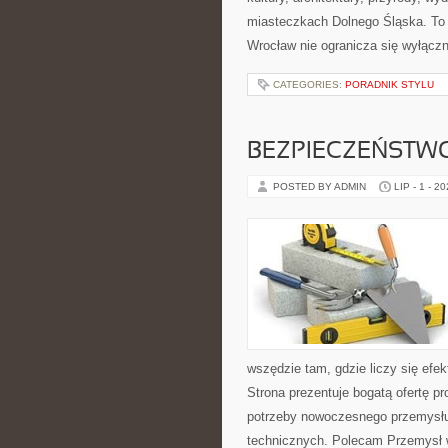
miasteczkach Dolnego Śląska. To p
Wrocław nie ogranicza się wyłączni
CATEGORIES:
PORADNIK STYLU
BEZPIECZEŃSTW
POSTED BY ADMIN
LIP - 1 - 2
wszędzie tam, gdzie liczy się ef
Strona prezentuje bogatą ofertę pr
potrzeby nowoczesnego przemysłu
technicznych. Polecam Przemysł w