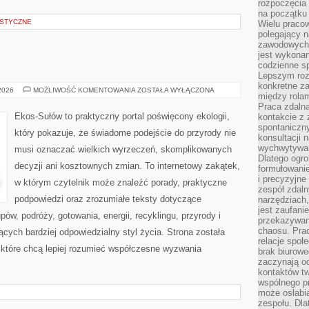
rozpoczęcia 
na początku 
STYCZNE
Wielu pracow
polegający n
zawodowych 
jest wykonan
codzienne sp
Lepszym roz
konkretne z
EKOLOGIA
 2026
MOŻLIWOŚĆ KOMENTOWANIA
ZOSTAŁA WYŁĄCZONA
między rolam
Praca zdaln
Ekos-Sułów to praktyczny portal poświęcony ekologii,
kontakcie z
spontaniczny
który pokazuje, że świadome podejście do przyrody nie
konsultacji 
wychwytywan
musi oznaczać wielkich wyrzeczeń, skomplikowanych
Dlatego ogr
decyzji ani kosztownych zmian. To internetowy zakątek,
formułowani
i precyzyjne
w którym czytelnik może znaleźć porady, praktyczne
zespół zdaln
podpowiedzi oraz zrozumiałe teksty dotyczące
narzędziach,
jest zaufani
w, podróży, gotowania, energii, recyklingu, przyrody i
przekazywani
chaosu. Pra
ych bardziej odpowiedzialny styl życia. Strona została
relacje społ
które chcą lepiej rozumieć współczesne wyzwania
brak biurowe
zaczynają o
kontaktów tw
wspólnego 
może osłabi
zespołu. Dla