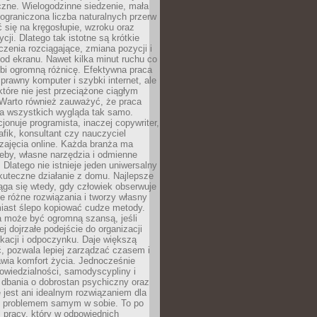
czne. Wielogodzinne siedzenie, mała
i ograniczona liczba naturalnych przerw
 się na kręgosłupie, wzroku oraz
cji. Dlatego tak istotne są krótkie
czenia rozciągające, zmiana pozycji i
d ekranu. Nawet kilka minut ruchu co
obi ogromną różnicę. Efektywna praca
sprawny komputer i szybki internet, ale
 które nie jest przeciążone ciągłym
Warto również zauważyć, że praca
la wszystkich wygląda tak samo.
cjonuje programista, inaczej copywriter,
afik, konsultant czy nauczyciel
zajęcia online. Każda branża ma
eby, własne narzędzia i odmienne
 Dlatego nie istnieje jeden uniwersalny
kuteczne działanie z domu. Najlepsze
iąga się wtedy, gdy człowiek obserwuje
uje różne rozwiązania i tworzy własny
iast ślepo kopiować cudze metody.
a może być ogromną szansą, jeśli
ej dojrzałe podejście do organizacji
kacji i odpoczynku. Daje większą
, pozwala lepiej zarządzać czasem i
wia komfort życia. Jednocześnie
wiedzialności, samodyscypliny i
dbania o dobrostan psychiczny oraz
e jest ani idealnym rozwiązaniem dla
i problemem samym w sobie. To po
 pracy, który w odpowiednich