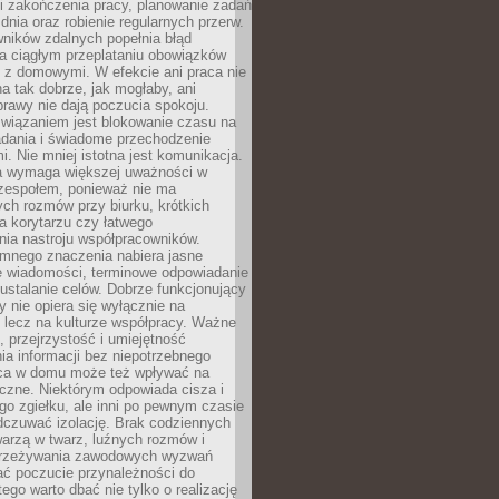
i zakończenia pracy, planowanie zadań
dnia oraz robienie regularnych przerw.
ników zdalnych popełnia błąd
a ciągłym przeplataniu obowiązków
z domowymi. W efekcie ani praca nie
a tak dobrze, jak mogłaby, ani
rawy nie dają poczucia spokoju.
wiązaniem jest blokowanie czasu na
adania i świadome przechodzenie
i. Nie mniej istotna jest komunikacja.
a wymaga większej uważności w
 zespołem, ponieważ nie ma
ch rozmów przy biurku, krótkich
na korytarzu czy łatwego
ia nastroju współpracowników.
omnego znaczenia nabiera jasne
e wiadomości, terminowe odpowiadanie
 ustalanie celów. Dobrze funkcjonujący
y nie opiera się wyłącznie na
 lecz na kulturze współpracy. Ważne
e, przejrzystość i umiejętność
a informacji bez niepotrzebnego
ca w domu może też wpływać na
eczne. Niektórym odpowiada cisza i
go zgiełku, ale inni po pewnym czasie
dczuwać izolację. Brak codziennych
arzą w twarz, luźnych rozmów i
przeżywania zawodowych wyzwań
ać poczucie przynależności do
tego warto dbać nie tylko o realizację