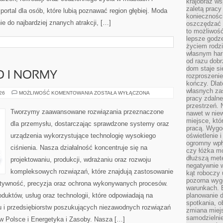
krajobraz w
zaletą pracy
ortal dla osób, które lubią poznawać region głębiej. Moda
koniecznośc
e do najbardziej znanych atrakcji, […]
oszczędzać c
to możliwość
lepsze godz
życiem rodz
własnym har
od razu dob
dom staje si
O I NORMY
rozproszenie
kończy. Dlat
własnych za
BEZPIECZEŃSTWO
026
MOŻLIWOŚĆ KOMENTOWANIA
ZOSTAŁA WYŁĄCZONA
pracy zdalne
I
NORMY
przestrzeń. 
Tworzymy zaawansowane rozwiązania przeznaczone
nawet w nie
miejsce, któ
dla przemysłu, dostarczając sprawdzone systemy oraz
pracą. Wygod
urządzenia wykorzystujące technologię wysokiego
oświetlenie 
ogromny wpł
ciśnienia. Nasza działalność koncentruje się na
czy łóżka m
dłuższą metę
projektowaniu, produkcji, wdrażaniu oraz rozwoju
negatywnie 
kompleksowych rozwiązań, które znajdują zastosowanie
kąt roboczy
pozorna wyg
ektywność, precyzja oraz ochrona wykonywanych procesów.
warunkach. 
oduktów, usług oraz technologii, które odpowiadają na
planowanie d
spotkania, 
 i przedsiębiorstw poszukujących niezawodnych rozwiązań
zmiana miej
samodzielni
 Polsce i Energetyka i Zasoby. Nasza […]