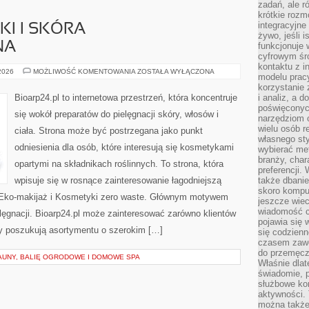
zadań, ale 
krótkie rozm
integracyjne
I I SKÓRA
żywo, jeśli 
NA
funkcjonuje 
cyfrowym śr
kontaktu z 
DERMOKOSMETYKI
 2026
MOŻLIWOŚĆ KOMENTOWANIA
ZOSTAŁA WYŁĄCZONA
modelu pracy
I
SKÓRA
korzystanie 
PROBLEMATYCZNA
Bioarp24.pl to internetowa przestrzeń, która koncentruje
i analiz, a 
poświęconyc
się wokół preparatów do pielęgnacji skóry, włosów i
narzędziom o
wielu osób 
ciała. Strona może być postrzegana jako punkt
własnego sty
odniesienia dla osób, które interesują się kosmetykami
wybierać met
branży, char
opartymi na składnikach roślinnych. To strona, która
preferencji.
wpisuje się w rosnące zainteresowanie łagodniejszą
także dbanie
skoro komput
 Eko-makijaż i Kosmetyki zero waste. Głównym motywem
jeszcze wie
wiadomość c
elęgnacji. Bioarp24.pl może zainteresować zarówno klientów
pojawia się 
rzy poszukują asortymentu o szerokim […]
się codzienn
czasem zaw
do przemęcze
AUNY, BALIĘ OGRODOWE I DOMOWE SPA
Właśnie dla
świadomie, 
służbowe kom
aktywności. 
można także