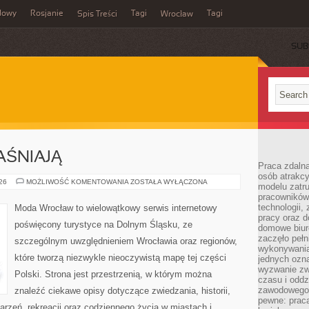
dowy
Rosjanie
Tagi
Tagi
Spis Treści
Wrocław
SUB
AŚNIAJĄ
Praca zdalna
osób atrakc
CZYTELNICY
026
MOŻLIWOŚĆ KOMENTOWANIA
ZOSTAŁA WYŁĄCZONA
modelu zatru
WYJAŚNIAJĄ
pracowników 
technologii,
Moda Wrocław to wielowątkowy serwis internetowy
pracy oraz d
poświęcony turystyce na Dolnym Śląsku, ze
domowe biur
zaczęło pełn
szczególnym uwzględnieniem Wrocławia oraz regionów,
wykonywani
które tworzą niezwykle nieoczywistą mapę tej części
jednych ozn
wyzwanie zw
Polski. Strona jest przestrzenią, w którym można
czasu i oddz
zawodowego.
znaleźć ciekawe opisy dotyczące zwiedzania, historii,
pewne: praca
ydarzeń, rekreacji oraz codziennego życia w miastach i