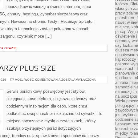
kończy. Dlat
uporządkować wiedzę o świecie internetu, sieci
własnych za
pracy zdalne
5G, chmury, hostingu, cyberbezpieczeństwa oraz
przestrzeń. 
ych. Nowości na stronie: Testy i Recenzje Sprzętu i
nawet w nie
miejsce, któ
, w którym technologia zostaje pokazana w sposób
pracą. Wygod
 żargonu, czytelnik może […]
oświetlenie 
ogromny wpł
czy łóżka m
DĄ OKAZJĘ
dłuższą metę
negatywnie 
kąt roboczy
pozorna wyg
ARZY PLUS SIZE
warunkach. 
planowanie d
spotkania, 
MAKIJAŻ
 2026
MOŻLIWOŚĆ KOMENTOWANIA
ZOSTAŁA WYŁĄCZONA
zmiana miej
DLA
TWARZY
samodzielni
PLUS
Serwis poradnikowy poświęcony jest stylowi,
rozpoczęcia 
SIZE
na początku 
pielęgnacji, kosmetykom, upiększaniu twarzy oraz
Wielu pracow
polegający n
codziennym inspiracjom dla osób, które chcą
zawodowych 
podkreślać swój charakter niezależnie od sylwetki. To
jest wykonan
codzienne sp
miejsce stworzone z myślą o czytelnikach, którzy
Lepszym roz
szukają przystępnych porad dotyczących
konkretne z
między rolam
 cerę, trendów oraz sprawdzonych sposobów na lepszy
Praca zdaln