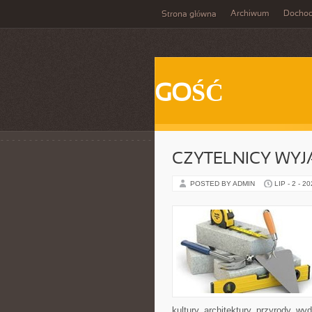
Archiwum
Docho
Strona główna
GOŚĆ
CZYTELNICY WYJ
POSTED BY ADMIN
LIP - 2 - 2
kultury, architektury, przyrody, w