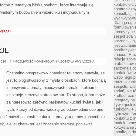
kontakcie z
formę z tematyką bliską osobom, które interesują się
spontaniczny
 świadomym budowaniem wizerunku i indywidualnym
konsultacji 
wychwytywan
Dlatego ogr
formułowani
i precyzyjne
OGRAFII
zespół zdaln
narzędziach,
jest zaufani
ZJE
przekazywani
chaosu. Pra
relacje społ
PERFUMY
 2026
MOŻLIWOŚĆ KOMENTOWANIA
ZOSTAŁA WYŁĄCZONA
brak biurowe
A
zaczynają o
OKAZJE
kontaktów tw
Orientalno-przyprawowy charakter tej strony sprawia, że
wspólnego 
jest to blog stworzony z myślą o osobach, które kochają
może osłabi
zespołu. Dla
intensywne aromaty, nieoczywiste smaki i kulinarne
zadań, ale 
inspiracje z różnych stron świata. To strona, która może
krótkie rozm
integracyjne
zainteresować zarówno pasjonatów kuchni świata, jak i
żywo, jeśli 
funkcjonuje 
tych, którzy od dawna wiedzą, że odpowiednio dobrane
cyfrowym śr
ienić nawet najprostsze danie. Tematyka strony koncentruje
kontaktu z 
modelu pracy
, ale jej charakter jest znacznie szerszy, ponieważ
korzystanie 
i analiz, a 