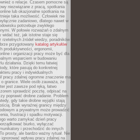
również o relacje. Czasem pomocne są
owy niezwiązane z pracą, spotkania
 online lub okazjonalne spotkania na
istnieje taka możliwość. Człowiek nie
wyłącznie zadaniowo, dlatego nawet w
odowisku potrzebuje zwykłego
innymi. W połowie rozważań o zdalnym
 widać też, jak istotne staje się
z rzetelnych źródeł wiedzy, poradników
dobrze przygotowany
katalog artykułów
h produktywności, ergonomii,
nline i organizacji pracy może być dla
realnym wsparciem w budowaniu
lu działania. Dzięki temu łatwiej
ody, które pasują do konkretnej
akteru pracy i indywidualnych
 W pracy zdalnej ogromne znaczenie ma
 o granice. Wiele osób zauważa, że
er jest zawsze pod ręką, łatwo
czorem sprawdzić pocztę, odpisać na
zy poprawić drobne zadanie. Problem
wtedy, gdy takie drobne wyjątki stają
ością. Brak wyraźnej granicy między
odowym a prywatnym może prowadzić
nia, frustracji i spadku motywacji.
tego warto zamykać dzień pracy
porządkować biurko, wyłączać
unikatory i przechodzić do innych
To prosty, ale bardzo ważny rytuał. Nie
 ignorować wpływu pracy zdalnej na