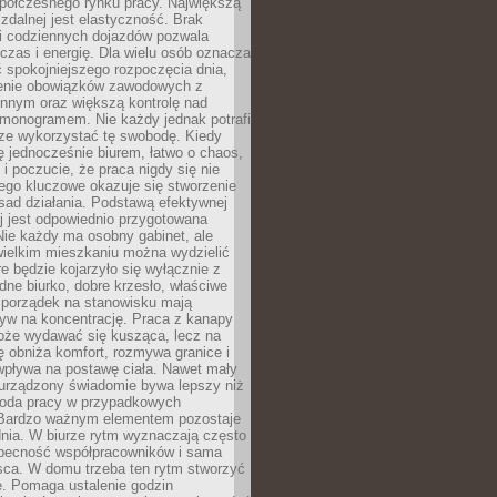
spółczesnego rynku pracy. Największą
 zdalnej jest elastyczność. Brak
i codziennych dojazdów pozwala
zas i energię. Dla wielu osób oznacza
 spokojniejszego rozpoczęcia dnia,
enie obowiązków zawodowych z
innym oraz większą kontrolę nad
monogramem. Nie każdy jednak potrafi
rze wykorzystać tę swobodę. Kiedy
ę jednocześnie biurem, łatwo o chaos,
 i poczucie, że praca nigdy się nie
ego kluczowe okazuje się stworzenie
sad działania. Podstawą efektywnej
j jest odpowiednio przygotowana
Nie każdy ma osobny gabinet, ale
wielkim mieszkaniu można wydzielić
re będzie kojarzyło się wyłącznie z
ne biurko, dobre krzesło, właściwe
i porządek na stanowisku mają
yw na koncentrację. Praca z kanapy
oże wydawać się kusząca, lecz na
 obniża komfort, rozmywa granice i
wpływa na postawę ciała. Nawet mały
 urządzony świadomie bywa lepszy niż
oda pracy w przypadkowych
Bardzo ważnym elementem pozostaje
nia. W biurze rytm wyznaczają często
obecność współpracowników i sama
sca. W domu trzeba ten rytm stworzyć
e. Pomaga ustalenie godzin