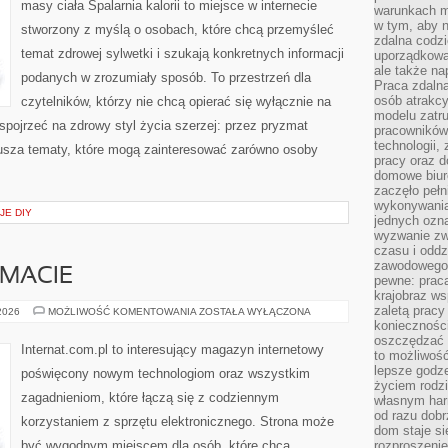
masy ciała Spalarnia kalorii to miejsce w internecie
warunkach m
w tym, aby 
stworzony z myślą o osobach, które chcą przemyśleć
zdalna codz
temat zdrowej sylwetki i szukają konkretnych informacji
uporządkowa
ale także n
podanych w zrozumiały sposób. To przestrzeń dla
Praca zdalna
osób atrakc
czytelników, którzy nie chcą opierać się wyłącznie na
modelu zatru
 spojrzeć na zdrowy styl życia szerzej: przez pryzmat
pracowników 
technologii,
usza tematy, które mogą zainteresować zarówno osoby
pracy oraz d
domowe biur
zaczęło pełn
wykonywani
JE DIY
jednych ozn
wyzwanie zw
czasu i oddz
zawodowego.
EMACIE
pewne: praca
krajobraz w
zaletą pracy
CZYTELNICY
 2026
MOŻLIWOŚĆ KOMENTOWANIA
ZOSTAŁA WYŁĄCZONA
O
koniecznośc
TEMACIE
oszczędzać c
Internat.com.pl to interesujący magazyn internetowy
to możliwość
lepsze godz
poświęcony nowym technologiom oraz wszystkim
życiem rodz
zagadnieniom, które łączą się z codziennym
własnym har
od razu dob
korzystaniem z sprzętu elektronicznego. Strona może
dom staje si
być wygodnym miejscem dla osób, które chcą
rozproszenie