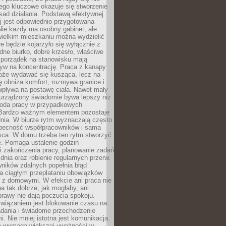
ego kluczowe okazuje się stworzenie
sad działania. Podstawą efektywnej
j jest odpowiednio przygotowana
Nie każdy ma osobny gabinet, ale
wielkim mieszkaniu można wydzielić
re będzie kojarzyło się wyłącznie z
ne biurko, dobre krzesło, właściwe
i porządek na stanowisku mają
yw na koncentrację. Praca z kanapy
oże wydawać się kusząca, lecz na
 obniża komfort, rozmywa granice i
wpływa na postawę ciała. Nawet mały
 urządzony świadomie bywa lepszy niż
oda pracy w przypadkowych
Bardzo ważnym elementem pozostaje
nia. W biurze rytm wyznaczają często
obecność współpracowników i sama
sca. W domu trzeba ten rytm stworzyć
e. Pomaga ustalenie godzin
i zakończenia pracy, planowanie zadań
dnia oraz robienie regularnych przerw.
ników zdalnych popełnia błąd
a ciągłym przeplataniu obowiązków
z domowymi. W efekcie ani praca nie
a tak dobrze, jak mogłaby, ani
rawy nie dają poczucia spokoju.
wiązaniem jest blokowanie czasu na
adania i świadome przechodzenie
i. Nie mniej istotna jest komunikacja.
a wymaga większej uważności w