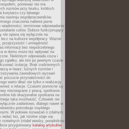
 zespołem, ponieważ nie ma
ch rozmów przy biurku, krótkich
na korytarzu czy łatwego
ia nastroju współpracowników.
omnego znaczenia nabiera jasne
e wiadomości, terminowe odpowiadanie
 ustalanie celów. Dobrze funkcjonujący
y nie opiera się wyłącznie na
 lecz na kulturze współpracy. Ważne
e, przejrzystość i umiejętność
a informacji bez niepotrzebnego
ca w domu może też wpływać na
eczne. Niektórym odpowiada cisza i
go zgiełku, ale inni po pewnym czasie
dczuwać izolację. Brak codziennych
arzą w twarz, luźnych rozmów i
przeżywania zawodowych wyzwań
ać poczucie przynależności do
tego warto dbać nie tylko o realizację
również o relacje. Czasem pomocne są
owy niezwiązane z pracą, spotkania
 online lub okazjonalne spotkania na
istnieje taka możliwość. Człowiek nie
wyłącznie zadaniowo, dlatego nawet w
odowisku potrzebuje zwykłego
innymi. W połowie rozważań o zdalnym
 widać też, jak istotne staje się
z rzetelnych źródeł wiedzy, poradników
dobrze przygotowany
katalog artykułów