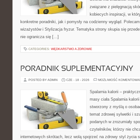
związane z pielęgnacją skó
kobiecych inspiracji, w kt
konkretne poradniki, jak i pomysły na codzienny wygląd. Polecam 
wizażystów i Stylizacja fryzur. Tematyka strony skupia się przed
nie ogranicza się […]
CATEGORIES:
WĘDKARSTWO A ZDROWIE
PORADNIK SUPLEMENTACYJNY
POSTED BY ADMIN
CZE - 18 - 2026
MOŻLIWOŚĆ KOMENTOWA
Spalarnia kalorii – praktyc
masy ciała Spalarnia kalorii
stworzony z myślą o osoba
temat zdrowej sylwetki i sz
podanych w zrozumiały spos
czytelników, którzy nie chc
internetowych skrótach, lecz wolą spojrzeć na zdrowy styl życia 