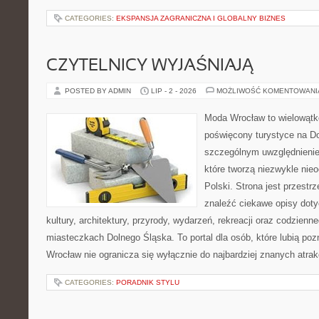
CATEGORIES:
EKSPANSJA ZAGRANICZNA I GLOBALNY BIZNES
CZYTELNICY WYJAŚNIAJĄ
POSTED BY ADMIN
LIP - 2 - 2026
MOŻLIWOŚĆ KOMENTOWAN
Moda Wrocław to wielowątk
poświęcony turystyce na D
szczególnym uwzględnienie
które tworzą niezwykle nie
Polski. Strona jest przestr
znaleźć ciekawe opisy dotyc
kultury, architektury, przyrody, wydarzeń, rekreacji oraz codzienn
miasteczkach Dolnego Śląska. To portal dla osób, które lubią poz
Wrocław nie ogranicza się wyłącznie do najbardziej znanych atrakc
CATEGORIES:
PORADNIK STYLU