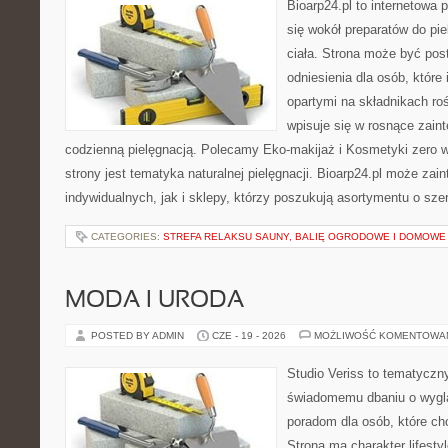
Bioarp24.pl to internetowa 
się wokół preparatów do pie
ciała. Strona może być pos
odniesienia dla osób, które
opartymi na składnikach roś
wpisuje się w rosnące zain
codzienną pielęgnacją. Polecamy Eko-makijaż i Kosmetyki zer
strony jest tematyka naturalnej pielęgnacji. Bioarp24.pl może za
indywidualnych, jak i sklepy, którzy poszukują asortymentu o sz
CATEGORIES:
STREFA RELAKSU SAUNY, BALIĘ OGRODOWE I DOMOWE
MODA I URODA
POSTED BY ADMIN
CZE - 19 - 2026
MOŻLIWOŚĆ KOMENTOWA
Studio Veriss to tematyczn
świadomemu dbaniu o wygl
poradom dla osób, które ch
Strona ma charakter lifesty