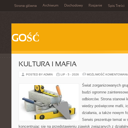
Archiwum
Dochodowy
Rosjanie
Strona główna
Spis Treści
GOŚĆ
KULTURA I MAFIA
POSTED BY ADMIN
LIP - 5 - 2026
MOŻLIWOŚĆ KOMENTOWAN
Świat zorganizowanych grup
budzi ogromne zainteresowa
odbiorców. Strona stanowi
wiedzy poświęcone mafii, i
działania, a także nowym f
Serwis prezentuje temat w 
koncentrując się na przedstawieniu zjawisk związanych z działal