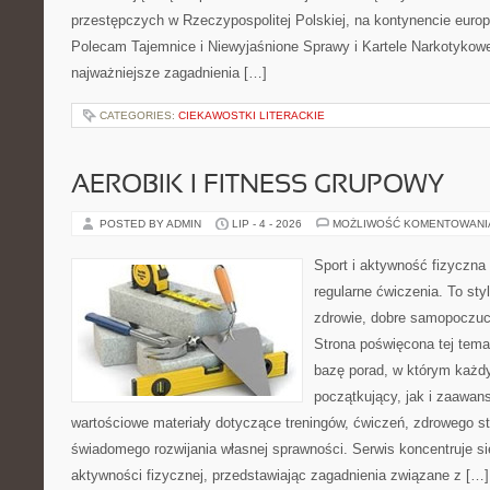
przestępczych w Rzeczypospolitej Polskiej, na kontynencie europ
Polecam Tajemnice i Niewyjaśnione Sprawy i Kartele Narkotykowe.
najważniejsze zagadnienia […]
CATEGORIES:
CIEKAWOSTKI LITERACKIE
AEROBIK I FITNESS GRUPOWY
POSTED BY ADMIN
LIP - 4 - 2026
MOŻLIWOŚĆ KOMENTOWAN
Sport i aktywność fizyczna 
regularne ćwiczenia. To sty
zdrowie, dobre samopoczuci
Strona poświęcona tej tem
bazę porad, w którym każdy
początkujący, jak i zaawa
wartościowe materiały dotyczące treningów, ćwiczeń, zdrowego st
świadomego rozwijania własnej sprawności. Serwis koncentruje s
aktywności fizycznej, przedstawiając zagadnienia związane z […]