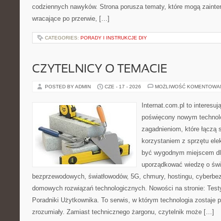
codziennych nawyków. Strona porusza tematy, które mogą zaint
wracające po przerwie, […]
CATEGORIES:
PORADY I INSTRUKCJE DIY
CZYTELNICY O TEMACIE
POSTED BY ADMIN
CZE - 17 - 2026
MOŻLIWOŚĆ KOMENTOWA
Internat.com.pl to interesu
poświęcony nowym technol
zagadnieniom, które łączą 
korzystaniem z sprzętu ele
być wygodnym miejscem dla
uporządkować wiedzę o świec
bezprzewodowych, światłowodów, 5G, chmury, hostingu, cyberbe
domowych rozwiązań technologicznych. Nowości na stronie: Testy
Poradniki Użytkownika. To serwis, w którym technologia zostaje
zrozumiały. Zamiast technicznego żargonu, czytelnik może […]