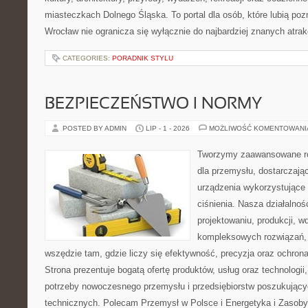
miasteczkach Dolnego Śląska. To portal dla osób, które lubią poz
Wrocław nie ogranicza się wyłącznie do najbardziej znanych atrakc
CATEGORIES:
PORADNIK STYLU
BEZPIECZEŃSTWO I NORMY
POSTED BY ADMIN
LIP - 1 - 2026
MOŻLIWOŚĆ KOMENTOWAN
Tworzymy zaawansowane ro
dla przemysłu, dostarczaj
urządzenia wykorzystujące
ciśnienia. Nasza działalnoś
projektowaniu, produkcji, w
kompleksowych rozwiązań, 
wszędzie tam, gdzie liczy się efektywność, precyzja oraz ochr
Strona prezentuje bogatą ofertę produktów, usług oraz technologii
potrzeby nowoczesnego przemysłu i przedsiębiorstw poszukując
technicznych. Polecam Przemysł w Polsce i Energetyka i Zasoby