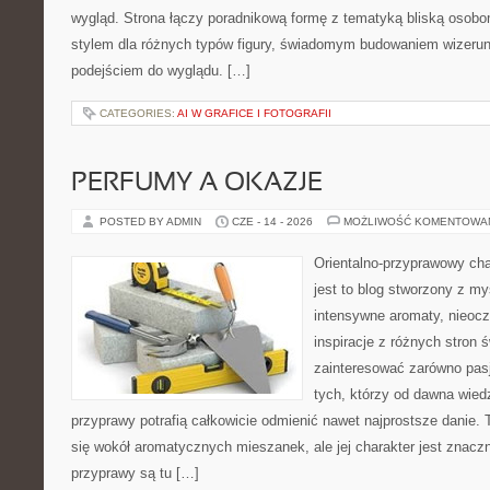
wygląd. Strona łączy poradnikową formę z tematyką bliską osobom
stylem dla różnych typów figury, świadomym budowaniem wizerun
podejściem do wyglądu. […]
CATEGORIES:
AI W GRAFICE I FOTOGRAFII
PERFUMY A OKAZJE
POSTED BY ADMIN
CZE - 14 - 2026
MOŻLIWOŚĆ KOMENTOWA
Orientalno-przyprawowy char
jest to blog stworzony z my
intensywne aromaty, nieocz
inspiracje z różnych stron 
zainteresować zarówno pasj
tych, którzy od dawna wied
przyprawy potrafią całkowicie odmienić nawet najprostsze danie.
się wokół aromatycznych mieszanek, ale jej charakter jest znacz
przyprawy są tu […]