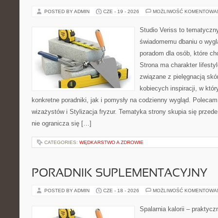
POSTED BY ADMIN
CZE - 19 - 2026
MOŻLIWOŚĆ KOMENTOWA
Studio Veriss to tematyczn
świadomemu dbaniu o wygl
poradom dla osób, które ch
Strona ma charakter lifesty
związane z pielęgnacją skó
kobiecych inspiracji, w kt
konkretne poradniki, jak i pomysły na codzienny wygląd. Polecam 
wizażystów i Stylizacja fryzur. Tematyka strony skupia się przed
nie ogranicza się […]
CATEGORIES:
WĘDKARSTWO A ZDROWIE
PORADNIK SUPLEMENTACYJNY
POSTED BY ADMIN
CZE - 18 - 2026
MOŻLIWOŚĆ KOMENTOWA
Spalarnia kalorii – praktyc