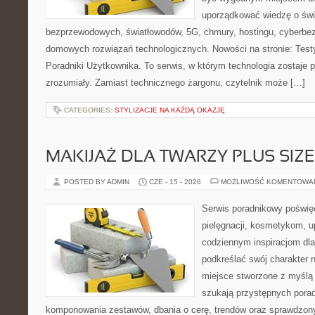
uporządkować wiedzę o świec
bezprzewodowych, światłowodów, 5G, chmury, hostingu, cyberbe
domowych rozwiązań technologicznych. Nowości na stronie: Testy
Poradniki Użytkownika. To serwis, w którym technologia zostaje
zrozumiały. Zamiast technicznego żargonu, czytelnik może […]
CATEGORIES:
STYLIZACJE NA KAŻDĄ OKAZJĘ
MAKIJAŻ DLA TWARZY PLUS SIZE
POSTED BY ADMIN
CZE - 15 - 2026
MOŻLIWOŚĆ KOMENTOWA
Serwis poradnikowy poświęc
pielęgnacji, kosmetykom, u
codziennym inspiracjom dla
podkreślać swój charakter n
miejsce stworzone z myślą 
szukają przystępnych pora
komponowania zestawów, dbania o cerę, trendów oraz sprawdzon