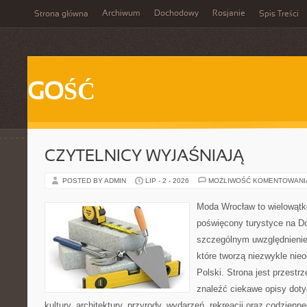
Archiwum
Dochodowy
Rosjanie
Strona główna
Spis Treści
GOŚĆ
CZYTELNICY WYJAŚNIAJĄ
POSTED BY ADMIN
LIP - 2 - 2026
MOŻLIWOŚĆ KOMENTOWAN
Moda Wrocław to wielowątk
poświęcony turystyce na D
szczególnym uwzględnienie
które tworzą niezwykle nie
Polski. Strona jest przestr
znaleźć ciekawe opisy dotyc
kultury, architektury, przyrody, wydarzeń, rekreacji oraz codzienn