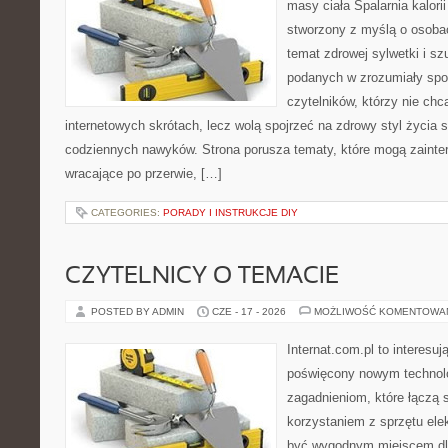
masy ciała Spalarnia kalorii
stworzony z myślą o osoba
temat zdrowej sylwetki i sz
podanych w zrozumiały spos
czytelników, którzy nie chc
internetowych skrótach, lecz wolą spojrzeć na zdrowy styl życia 
codziennych nawyków. Strona porusza tematy, które mogą zaint
wracające po przerwie, […]
CATEGORIES:
PORADY I INSTRUKCJE DIY
CZYTELNICY O TEMACIE
POSTED BY ADMIN
CZE - 17 - 2026
MOŻLIWOŚĆ KOMENTOWA
Internat.com.pl to interesu
poświęcony nowym technol
zagadnieniom, które łączą 
korzystaniem z sprzętu ele
być wygodnym miejscem dla