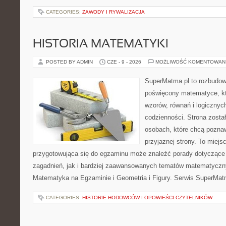
CATEGORIES:
ZAWODY I RYWALIZACJA
HISTORIA MATEMATYKI
POSTED BY ADMIN
CZE - 9 - 2026
MOŻLIWOŚĆ KOMENTOWAN
SuperMatma.pl to rozbudow
poświęcony matematyce, któ
wzorów, równań i logicznyc
codzienności. Strona zosta
osobach, które chcą poznaw
przyjaznej strony. To miej
przygotowująca się do egzaminu może znaleźć porady dotycząc
zagadnień, jak i bardziej zaawansowanych tematów matematyczn
Matematyka na Egzaminie i Geometria i Figury. Serwis SuperMatm
CATEGORIES:
HISTORIE HODOWCÓW I OPOWIEŚCI CZYTELNIKÓW