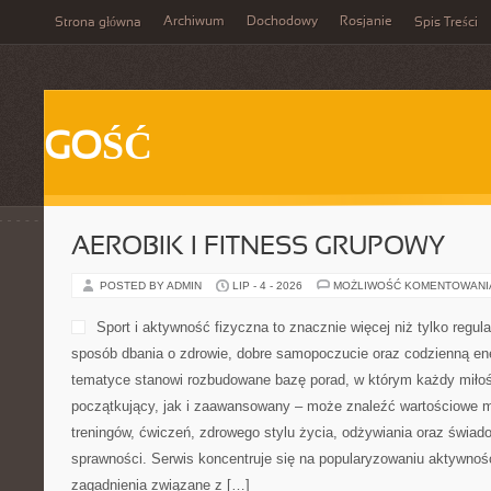
Archiwum
Dochodowy
Rosjanie
Strona główna
Spis Treści
GOŚĆ
AEROBIK I FITNESS GRUPOWY
POSTED BY ADMIN
LIP - 4 - 2026
MOŻLIWOŚĆ KOMENTOWAN
Sport i aktywność fizyczna to znacznie więcej niż tylko regula
sposób dbania o zdrowie, dobre samopoczucie oraz codzienną ene
tematyce stanowi rozbudowane bazę porad, w którym każdy miłoś
początkujący, jak i zaawansowany – może znaleźć wartościowe m
treningów, ćwiczeń, zdrowego stylu życia, odżywiania oraz świad
sprawności. Serwis koncentruje się na popularyzowaniu aktywnośc
zagadnienia związane z […]