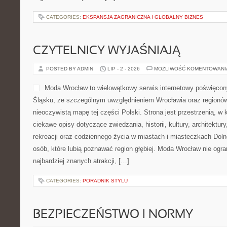
CATEGORIES:
EKSPANSJA ZAGRANICZNA I GLOBALNY BIZNES
CZYTELNICY WYJAŚNIAJĄ
POSTED BY ADMIN
LIP - 2 - 2026
MOŻLIWOŚĆ KOMENTOWAN
Moda Wrocław to wielowątkowy serwis internetowy poświęcon
Śląsku, ze szczególnym uwzględnieniem Wrocławia oraz regionów,
nieoczywistą mapę tej części Polski. Strona jest przestrzenią, 
ciekawe opisy dotyczące zwiedzania, historii, kultury, architektur
rekreacji oraz codziennego życia w miastach i miasteczkach Dolne
osób, które lubią poznawać region głębiej. Moda Wrocław nie ogra
najbardziej znanych atrakcji, […]
CATEGORIES:
PORADNIK STYLU
BEZPIECZEŃSTWO I NORMY