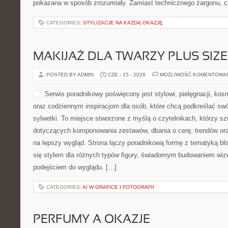
pokazana w sposób zrozumiały. Zamiast technicznego żargonu, c
CATEGORIES:
STYLIZACJE NA KAŻDĄ OKAZJĘ
MAKIJAŻ DLA TWARZY PLUS SIZE
POSTED BY ADMIN
CZE - 15 - 2026
MOŻLIWOŚĆ KOMENTOWA
Serwis poradnikowy poświęcony jest stylowi, pielęgnacji, ko
oraz codziennym inspiracjom dla osób, które chcą podkreślać swó
sylwetki. To miejsce stworzone z myślą o czytelnikach, którzy s
dotyczących komponowania zestawów, dbania o cerę, trendów o
na lepszy wygląd. Strona łączy poradnikową formę z tematyką bli
się stylem dla różnych typów figury, świadomym budowaniem wiz
podejściem do wyglądu. […]
CATEGORIES:
AI W GRAFICE I FOTOGRAFII
PERFUMY A OKAZJE