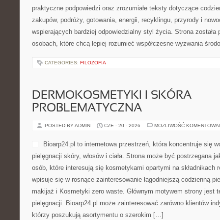
praktyczne podpowiedzi oraz zrozumiałe teksty dotyczące codzi
zakupów, podróży, gotowania, energii, recyklingu, przyrody i no
wspierających bardziej odpowiedzialny styl życia. Strona została
osobach, które chcą lepiej rozumieć współczesne wyzwania środ
CATEGORIES:
FILOZOFIA
DERMOKOSMETYKI I SKÓRA
PROBLEMATYCZNA
POSTED BY ADMIN
CZE - 20 - 2026
MOŻLIWOŚĆ KOMENTOWA
Bioarp24.pl to internetowa przestrzeń, która koncentruje się 
pielęgnacji skóry, włosów i ciała. Strona może być postrzegana ja
osób, które interesują się kosmetykami opartymi na składnikach ro
wpisuje się w rosnące zainteresowanie łagodniejszą codzienną p
makijaż i Kosmetyki zero waste. Głównym motywem strony jest t
pielęgnacji. Bioarp24.pl może zainteresować zarówno klientów indy
którzy poszukują asortymentu o szerokim […]