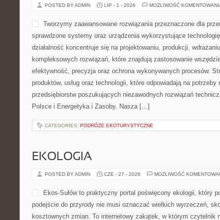
POSTED BY ADMIN
LIP - 1 - 2026
MOŻLIWOŚĆ KOMENTOWAN
Tworzymy zaawansowane rozwiązania przeznaczone dla przem
sprawdzone systemy oraz urządzenia wykorzystujące technologię
działalność koncentruje się na projektowaniu, produkcji, wdrażani
kompleksowych rozwiązań, które znajdują zastosowanie wszędzie 
efektywność, precyzja oraz ochrona wykonywanych procesów. Stro
produktów, usług oraz technologii, które odpowiadają na potrzeb
przedsiębiorstw poszukujących niezawodnych rozwiązań technic
Polsce i Energetyka i Zasoby. Nasza […]
CATEGORIES:
PODRÓŻE EKOTURYSTYCZNE
EKOLOGIA
POSTED BY ADMIN
CZE - 27 - 2026
MOŻLIWOŚĆ KOMENTOWA
Ekos-Sułów to praktyczny portal poświęcony ekologii, który 
podejście do przyrody nie musi oznaczać wielkich wyrzeczeń, sk
kosztownych zmian. To internetowy zakątek, w którym czytelnik 