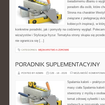
świadomemu dbaniu o wygl
poradom dla osób, które ch
Strona ma charakter lifesty
związane z pielęgnacją skó
kobiecych inspiracji, w kt
konkretne poradniki, jak i pomysły na codzienny wygląd. Polecam 
wizażystów i Stylizacja fryzur. Tematyka strony skupia się przed
nie ogranicza się […]
CATEGORIES:
WĘDKARSTWO A ZDROWIE
PORADNIK SUPLEMENTACYJNY
POSTED BY ADMIN
CZE - 18 - 2026
MOŻLIWOŚĆ KOMENTOWA
Spalarnia kalorii – praktyc
masy ciała Spalarnia kalorii
stworzony z myślą o osoba
temat zdrowej sylwetki i sz
podanych w zrozumiały spos