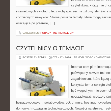
czytelników, którzy nie chc
internetowych skrótach, lecz wolą spojrzeć na zdrowy styl życia 
codziennych nawyków. Strona porusza tematy, które mogą zaint
wracające po przerwie, […]
CATEGORIES:
PORADY I INSTRUKCJE DIY
CZYTELNICY O TEMACIE
POSTED BY ADMIN
CZE - 17 - 2026
MOŻLIWOŚĆ KOMENTOWA
Internat.com.pl to interesu
poświęcony nowym technol
zagadnieniom, które łączą 
korzystaniem z sprzętu ele
być wygodnym miejscem dla
uporządkować wiedzę o świec
bezprzewodowych, światłowodów, 5G, chmury, hostingu, cyberbe
domowych rozwiązań technologicznych. Nowości na stronie: Testy