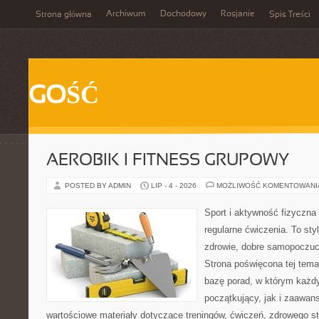
Archiwum
Dochodowy
Rosjanie
Strona główna
Spis Treści
GOŚĆ
AEROBIK I FITNESS GRUPOWY
POSTED BY ADMIN
LIP - 4 - 2026
MOŻLIWOŚĆ KOMENTOWAN
Sport i aktywność fizyczna 
regularne ćwiczenia. To sty
zdrowie, dobre samopoczuci
Strona poświęcona tej tem
bazę porad, w którym każdy
początkujący, jak i zaawa
wartościowe materiały dotyczące treningów, ćwiczeń, zdrowego st