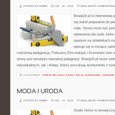
POSTED BY ADMIN
CZE - 20 - 2026
MOŻLIWOŚĆ KOMENTOWA
Bioarp24.pl to internetowa 
się wokół preparatów do pie
ciała. Strona może być pos
odniesienia dla osób, które
opartymi na składnikach roś
wpisuje się w rosnące zain
codzienną pielęgnacją. Polecamy Eko-makijaż i Kosmetyki zer
strony jest tematyka naturalnej pielęgnacji. Bioarp24.pl może za
indywidualnych, jak i sklepy, którzy poszukują asortymentu o sz
CATEGORIES:
STREFA RELAKSU SAUNY, BALIĘ OGRODOWE I DOMOWE
MODA I URODA
POSTED BY ADMIN
CZE - 19 - 2026
MOŻLIWOŚĆ KOMENTOWA
Studio Veriss to tematyczn