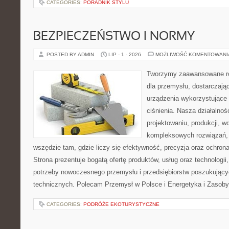
CATEGORIES:
PORADNIK STYLU
BEZPIECZEŃSTWO I NORMY
POSTED BY ADMIN
LIP - 1 - 2026
MOŻLIWOŚĆ KOMENTOWAN
Tworzymy zaawansowane ro
dla przemysłu, dostarczaj
urządzenia wykorzystujące
ciśnienia. Nasza działalnoś
projektowaniu, produkcji, w
kompleksowych rozwiązań, 
wszędzie tam, gdzie liczy się efektywność, precyzja oraz ochr
Strona prezentuje bogatą ofertę produktów, usług oraz technologii
potrzeby nowoczesnego przemysłu i przedsiębiorstw poszukując
technicznych. Polecam Przemysł w Polsce i Energetyka i Zasoby
CATEGORIES:
PODRÓŻE EKOTURYSTYCZNE