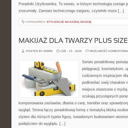
Poradniki Użytkownika. To serwis, w którym technologia zostaje
zrozumiały. Zamiast technicznego żargonu, czytelnik może […]
CATEGORIES:
STYLIZACJE NA KAŻDĄ OKAZJĘ
MAKIJAŻ DLA TWARZY PLUS SIZE
POSTED BY ADMIN
CZE - 15 - 2026
MOŻLIWOŚĆ KOMENTOWA
Serwis poradnikowy poświęc
pielęgnacji, kosmetykom, u
codziennym inspiracjom dla
podkreślać swój charakter n
miejsce stworzone z myślą 
szukają przystępnych pora
komponowania zestawów, dbania o cerę, trendów oraz sprawdzon
wygląd. Strona łączy poradnikową formę z tematyką bliską osobom
stylem dla różnych typów figury, świadomym budowaniem wizerun
podejściem do wyglądu. […]