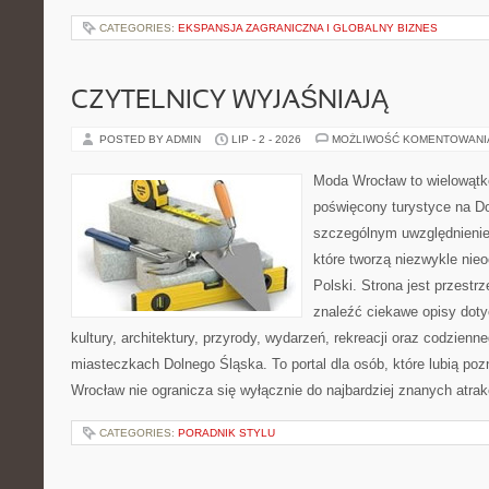
CATEGORIES:
EKSPANSJA ZAGRANICZNA I GLOBALNY BIZNES
CZYTELNICY WYJAŚNIAJĄ
POSTED BY ADMIN
LIP - 2 - 2026
MOŻLIWOŚĆ KOMENTOWAN
Moda Wrocław to wielowątk
poświęcony turystyce na D
szczególnym uwzględnienie
które tworzą niezwykle nie
Polski. Strona jest przestr
znaleźć ciekawe opisy dotyc
kultury, architektury, przyrody, wydarzeń, rekreacji oraz codzienn
miasteczkach Dolnego Śląska. To portal dla osób, które lubią poz
Wrocław nie ogranicza się wyłącznie do najbardziej znanych atrakc
CATEGORIES:
PORADNIK STYLU