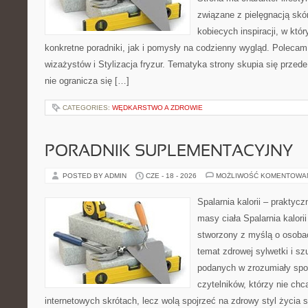
związane z pielęgnacją skó
kobiecych inspiracji, w kt
konkretne poradniki, jak i pomysły na codzienny wygląd. Polecam 
wizażystów i Stylizacja fryzur. Tematyka strony skupia się przed
nie ogranicza się […]
CATEGORIES:
WĘDKARSTWO A ZDROWIE
PORADNIK SUPLEMENTACYJNY
POSTED BY ADMIN
CZE - 18 - 2026
MOŻLIWOŚĆ KOMENTOWA
Spalarnia kalorii – praktyc
masy ciała Spalarnia kalorii
stworzony z myślą o osoba
temat zdrowej sylwetki i sz
podanych w zrozumiały spos
czytelników, którzy nie chc
internetowych skrótach, lecz wolą spojrzeć na zdrowy styl życia 