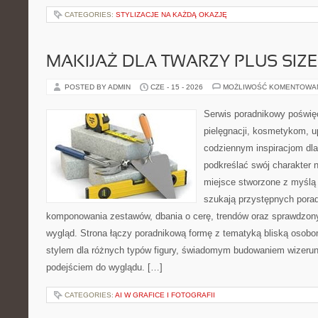
CATEGORIES:
STYLIZACJE NA KAŻDĄ OKAZJĘ
MAKIJAŻ DLA TWARZY PLUS SIZE
POSTED BY ADMIN
CZE - 15 - 2026
MOŻLIWOŚĆ KOMENTOWA
Serwis poradnikowy poświęc
pielęgnacji, kosmetykom, u
codziennym inspiracjom dla
podkreślać swój charakter n
miejsce stworzone z myślą 
szukają przystępnych pora
komponowania zestawów, dbania o cerę, trendów oraz sprawdzon
wygląd. Strona łączy poradnikową formę z tematyką bliską osobom
stylem dla różnych typów figury, świadomym budowaniem wizerun
podejściem do wyglądu. […]
CATEGORIES:
AI W GRAFICE I FOTOGRAFII