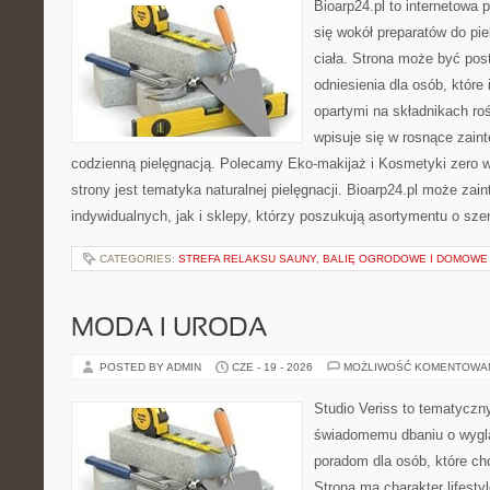
Bioarp24.pl to internetowa 
się wokół preparatów do pie
ciała. Strona może być pos
odniesienia dla osób, które
opartymi na składnikach roś
wpisuje się w rosnące zain
codzienną pielęgnacją. Polecamy Eko-makijaż i Kosmetyki zer
strony jest tematyka naturalnej pielęgnacji. Bioarp24.pl może za
indywidualnych, jak i sklepy, którzy poszukują asortymentu o sz
CATEGORIES:
STREFA RELAKSU SAUNY, BALIĘ OGRODOWE I DOMOWE
MODA I URODA
POSTED BY ADMIN
CZE - 19 - 2026
MOŻLIWOŚĆ KOMENTOWA
Studio Veriss to tematyczn
świadomemu dbaniu o wygl
poradom dla osób, które ch
Strona ma charakter lifesty