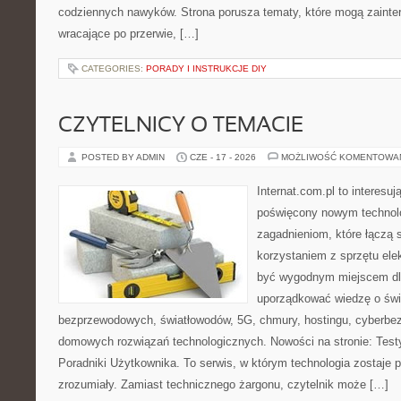
codziennych nawyków. Strona porusza tematy, które mogą zaint
wracające po przerwie, […]
CATEGORIES:
PORADY I INSTRUKCJE DIY
CZYTELNICY O TEMACIE
POSTED BY ADMIN
CZE - 17 - 2026
MOŻLIWOŚĆ KOMENTOWA
Internat.com.pl to interesu
poświęcony nowym technol
zagadnieniom, które łączą 
korzystaniem z sprzętu ele
być wygodnym miejscem dla
uporządkować wiedzę o świec
bezprzewodowych, światłowodów, 5G, chmury, hostingu, cyberbe
domowych rozwiązań technologicznych. Nowości na stronie: Testy
Poradniki Użytkownika. To serwis, w którym technologia zostaje
zrozumiały. Zamiast technicznego żargonu, czytelnik może […]