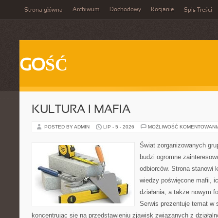
Archiwum
Dochodowy
Rosjanie
Strona główna
Spis Treści
GOŚĆ
KULTURA I MAFIA
POSTED BY ADMIN
LIP - 5 - 2026
MOŻLIWOŚĆ KOMENTOWAN
Świat zorganizowanych grup
budzi ogromne zainteresowa
odbiorców. Strona stanowi
wiedzy poświęcone mafii, i
działania, a także nowym f
Serwis prezentuje temat w 
koncentrując się na przedstawieniu zjawisk związanych z działal