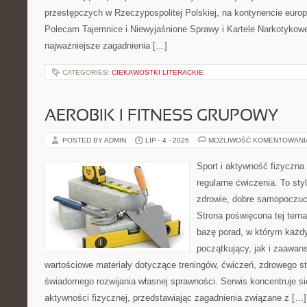
przestępczych w Rzeczypospolitej Polskiej, na kontynencie europ
Polecam Tajemnice i Niewyjaśnione Sprawy i Kartele Narkotykowe.
najważniejsze zagadnienia […]
CATEGORIES:
CIEKAWOSTKI LITERACKIE
AEROBIK I FITNESS GRUPOWY
POSTED BY ADMIN
LIP - 4 - 2026
MOŻLIWOŚĆ KOMENTOWAN
Sport i aktywność fizyczna 
regularne ćwiczenia. To sty
zdrowie, dobre samopoczuci
Strona poświęcona tej tem
bazę porad, w którym każdy
początkujący, jak i zaawa
wartościowe materiały dotyczące treningów, ćwiczeń, zdrowego st
świadomego rozwijania własnej sprawności. Serwis koncentruje s
aktywności fizycznej, przedstawiając zagadnienia związane z […]