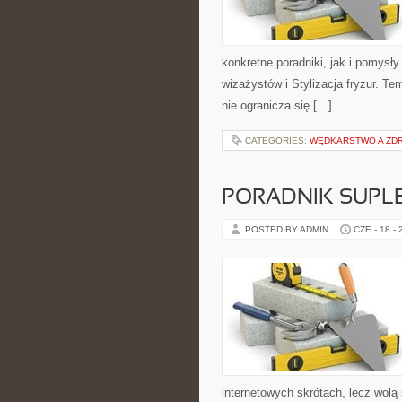
konkretne poradniki, jak i pomysły
wizażystów i Stylizacja fryzur. T
nie ogranicza się […]
CATEGORIES:
WĘDKARSTWO A ZD
PORADNIK SUPL
POSTED BY ADMIN
CZE - 18 -
internetowych skrótach, lecz wolą