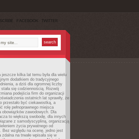
SCRIBE
FACEBOOK
TWITTER
 jeszcze kilka lat temu była dla wielu
yjnym dodatkiem do tradycyjnego
dnienia, a dziś dla ogromnej liczby
stała się codziennością. Rozwój
 zmiana podejścia firm do organizacji
oświadczenia ostatnich lat sprawiły, że
o przestało być ciekawostką, a
ić rolę pełnoprawnego miejsca
a obowiązków zawodowych. Dla
acza to większą swobodę, dla innych
iązane z samodyscypliną, organizacją
ieleniem życia prywatnego od
 Bez względu na ocenę, jedno jest
 zdalna na trwałe wpisała się w