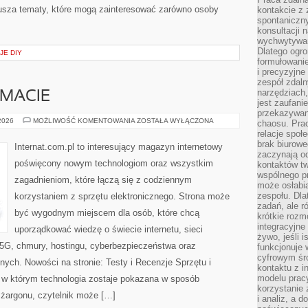
usza tematy, które mogą zainteresować zarówno osoby
kontakcie z
spontaniczny
konsultacji 
wychwytywan
Dlatego ogr
JE DIY
formułowani
i precyzyjne
zespół zdaln
narzędziach,
EMACIE
jest zaufani
przekazywani
CZYTELNICY
 2026
MOŻLIWOŚĆ KOMENTOWANIA
ZOSTAŁA WYŁĄCZONA
chaosu. Pra
O
relacje społ
TEMACIE
brak biurowe
Internat.com.pl to interesujący magazyn internetowy
zaczynają o
poświęcony nowym technologiom oraz wszystkim
kontaktów tw
wspólnego 
zagadnieniom, które łączą się z codziennym
może osłabi
zespołu. Dla
korzystaniem z sprzętu elektronicznego. Strona może
zadań, ale 
być wygodnym miejscem dla osób, które chcą
krótkie rozm
integracyjne
uporządkować wiedzę o świecie internetu, sieci
żywo, jeśli 
5G, chmury, hostingu, cyberbezpieczeństwa oraz
funkcjonuje 
cyfrowym śr
ych. Nowości na stronie: Testy i Recenzje Sprzętu i
kontaktu z 
modelu pracy
, w którym technologia zostaje pokazana w sposób
korzystanie 
 żargonu, czytelnik może […]
i analiz, a 