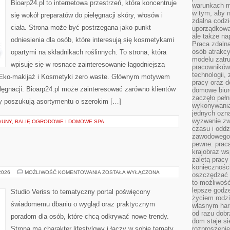
Bioarp24.pl to internetowa przestrzeń, która koncentruje
warunkach m
w tym, aby 
się wokół preparatów do pielęgnacji skóry, włosów i
zdalna codz
ciała. Strona może być postrzegana jako punkt
uporządkowa
ale także n
odniesienia dla osób, które interesują się kosmetykami
Praca zdalna
osób atrakc
opartymi na składnikach roślinnych. To strona, która
modelu zatru
wpisuje się w rosnące zainteresowanie łagodniejszą
pracowników 
technologii,
 Eko-makijaż i Kosmetyki zero waste. Głównym motywem
pracy oraz d
elęgnacji. Bioarp24.pl może zainteresować zarówno klientów
domowe biur
zaczęło pełn
rzy poszukują asortymentu o szerokim […]
wykonywani
jednych ozn
wyzwanie zw
AUNY, BALIĘ OGRODOWE I DOMOWE SPA
czasu i oddz
zawodowego.
pewne: praca
krajobraz w
zaletą pracy
koniecznośc
MODA
 2026
MOŻLIWOŚĆ KOMENTOWANIA
ZOSTAŁA WYŁĄCZONA
oszczędzać c
I
to możliwość
URODA
lepsze godz
Studio Veriss to tematyczny portal poświęcony
życiem rodz
świadomemu dbaniu o wygląd oraz praktycznym
własnym har
od razu dob
poradom dla osób, które chcą odkrywać nowe trendy.
dom staje si
Strona ma charakter lifestylowy i łączy w sobie tematy
rozproszenie