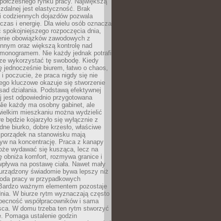
spółczesnego rynku pracy. Największą
 zdalnej jest elastyczność. Brak
i codziennych dojazdów pozwala
zas i energię. Dla wielu osób oznacza
 spokojniejszego rozpoczęcia dnia,
enie obowiązków zawodowych z
innym oraz większą kontrolę nad
monogramem. Nie każdy jednak potrafi
rze wykorzystać tę swobodę. Kiedy
ę jednocześnie biurem, łatwo o chaos,
 i poczucie, że praca nigdy się nie
ego kluczowe okazuje się stworzenie
sad działania. Podstawą efektywnej
j jest odpowiednio przygotowana
Nie każdy ma osobny gabinet, ale
wielkim mieszkaniu można wydzielić
re będzie kojarzyło się wyłącznie z
ne biurko, dobre krzesło, właściwe
i porządek na stanowisku mają
yw na koncentrację. Praca z kanapy
oże wydawać się kusząca, lecz na
 obniża komfort, rozmywa granice i
wpływa na postawę ciała. Nawet mały
 urządzony świadomie bywa lepszy niż
oda pracy w przypadkowych
Bardzo ważnym elementem pozostaje
nia. W biurze rytm wyznaczają często
obecność współpracowników i sama
sca. W domu trzeba ten rytm stworzyć
e. Pomaga ustalenie godzin