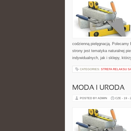
codzienną pielęgnacją. Polecamy
strony jest tematyka naturalnej pi
indywidualnych, jak i sklepy, któ
CATEGORIES:
STREFA RELAKSU S
MODA I URODA
POSTED BY ADMIN
CZE - 19 -