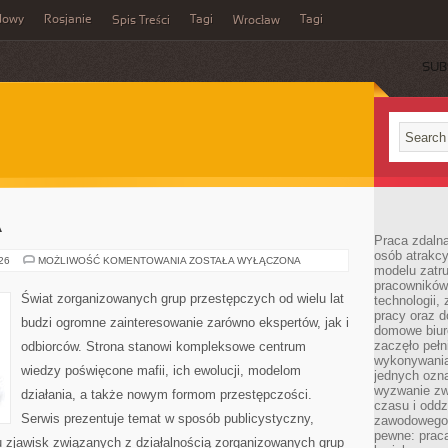
dowy
Rosjanie
Tagi
Tagi
Spis Treści
Wrocław
SUB
A
Praca zdalna
osób atrakc
KULTURA
026
MOŻLIWOŚĆ KOMENTOWANIA
ZOSTAŁA WYŁĄCZONA
modelu zatru
I
MAFIA
pracowników 
Świat zorganizowanych grup przestępczych od wielu lat
technologii,
pracy oraz d
budzi ogromne zainteresowanie zarówno ekspertów, jak i
domowe biur
zaczęło pełn
odbiorców. Strona stanowi kompleksowe centrum
wykonywani
wiedzy poświęcone mafii, ich ewolucji, modelom
jednych ozn
wyzwanie zw
działania, a także nowym formom przestępczości.
czasu i oddz
Serwis prezentuje temat w sposób publicystyczny,
zawodowego.
pewne: praca
u zjawisk związanych z działalnością zorganizowanych grup