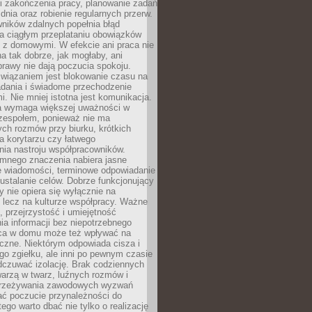
i zakończenia pracy, planowanie zadań
dnia oraz robienie regularnych przerw.
ników zdalnych popełnia błąd
a ciągłym przeplataniu obowiązków
z domowymi. W efekcie ani praca nie
a tak dobrze, jak mogłaby, ani
rawy nie dają poczucia spokoju.
wiązaniem jest blokowanie czasu na
adania i świadome przechodzenie
i. Nie mniej istotna jest komunikacja.
a wymaga większej uważności w
 zespołem, ponieważ nie ma
ch rozmów przy biurku, krótkich
na korytarzu czy łatwego
ia nastroju współpracowników.
omnego znaczenia nabiera jasne
e wiadomości, terminowe odpowiadanie
 ustalanie celów. Dobrze funkcjonujący
y nie opiera się wyłącznie na
 lecz na kulturze współpracy. Ważne
e, przejrzystość i umiejętność
a informacji bez niepotrzebnego
ca w domu może też wpływać na
eczne. Niektórym odpowiada cisza i
go zgiełku, ale inni po pewnym czasie
dczuwać izolację. Brak codziennych
arzą w twarz, luźnych rozmów i
przeżywania zawodowych wyzwań
ać poczucie przynależności do
tego warto dbać nie tylko o realizację