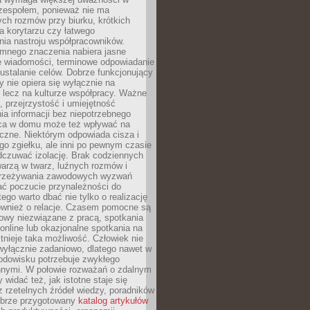
 zespołem, ponieważ nie ma
ch rozmów przy biurku, krótkich
na korytarzu czy łatwego
ia nastroju współpracowników.
omnego znaczenia nabiera jasne
e wiadomości, terminowe odpowiadanie
 ustalanie celów. Dobrze funkcjonujący
y nie opiera się wyłącznie na
 lecz na kulturze współpracy. Ważne
e, przejrzystość i umiejętność
a informacji bez niepotrzebnego
ca w domu może też wpływać na
eczne. Niektórym odpowiada cisza i
go zgiełku, ale inni po pewnym czasie
dczuwać izolację. Brak codziennych
arzą w twarz, luźnych rozmów i
przeżywania zawodowych wyzwań
ać poczucie przynależności do
tego warto dbać nie tylko o realizację
również o relacje. Czasem pomocne są
owy niezwiązane z pracą, spotkania
 online lub okazjonalne spotkania na
istnieje taka możliwość. Człowiek nie
wyłącznie zadaniowo, dlatego nawet w
odowisku potrzebuje zwykłego
innymi. W połowie rozważań o zdalnym
 widać też, jak istotne staje się
z rzetelnych źródeł wiedzy, poradników
dobrze przygotowany
katalog artykułów