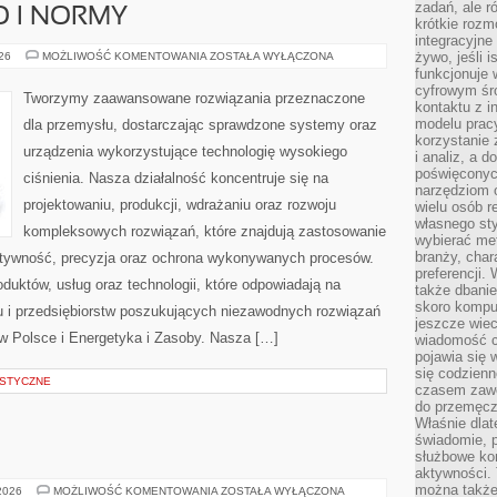
zadań, ale 
O I NORMY
krótkie rozm
integracyjne
BEZPIECZEŃSTWO
żywo, jeśli 
026
MOŻLIWOŚĆ KOMENTOWANIA
ZOSTAŁA WYŁĄCZONA
I
funkcjonuje 
NORMY
cyfrowym śr
Tworzymy zaawansowane rozwiązania przeznaczone
kontaktu z 
modelu pracy
dla przemysłu, dostarczając sprawdzone systemy oraz
korzystanie 
urządzenia wykorzystujące technologię wysokiego
i analiz, a 
poświęconyc
ciśnienia. Nasza działalność koncentruje się na
narzędziom o
projektowaniu, produkcji, wdrażaniu oraz rozwoju
wielu osób 
własnego sty
kompleksowych rozwiązań, które znajdują zastosowanie
wybierać met
branży, char
ektywność, precyzja oraz ochrona wykonywanych procesów.
preferencji.
oduktów, usług oraz technologii, które odpowiadają na
także dbanie
skoro komput
 i przedsiębiorstw poszukujących niezawodnych rozwiązań
jeszcze wie
 Polsce i Energetyka i Zasoby. Nasza […]
wiadomość c
pojawia się 
się codzienn
STYCZNE
czasem zaw
do przemęcze
Właśnie dla
świadomie, 
służbowe kom
aktywności. 
można także
EKOLOGIA
 2026
MOŻLIWOŚĆ KOMENTOWANIA
ZOSTAŁA WYŁĄCZONA