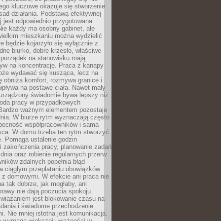
ego kluczowe okazuje się stworzenie
sad działania. Podstawą efektywnej
j jest odpowiednio przygotowana
Nie każdy ma osobny gabinet, ale
wielkim mieszkaniu można wydzielić
re będzie kojarzyło się wyłącznie z
ne biurko, dobre krzesło, właściwe
i porządek na stanowisku mają
yw na koncentrację. Praca z kanapy
oże wydawać się kusząca, lecz na
 obniża komfort, rozmywa granice i
wpływa na postawę ciała. Nawet mały
 urządzony świadomie bywa lepszy niż
oda pracy w przypadkowych
Bardzo ważnym elementem pozostaje
nia. W biurze rytm wyznaczają często
obecność współpracowników i sama
sca. W domu trzeba ten rytm stworzyć
e. Pomaga ustalenie godzin
i zakończenia pracy, planowanie zadań
dnia oraz robienie regularnych przerw.
ników zdalnych popełnia błąd
a ciągłym przeplataniu obowiązków
z domowymi. W efekcie ani praca nie
a tak dobrze, jak mogłaby, ani
rawy nie dają poczucia spokoju.
wiązaniem jest blokowanie czasu na
adania i świadome przechodzenie
i. Nie mniej istotna jest komunikacja.
a wymaga większej uważności w