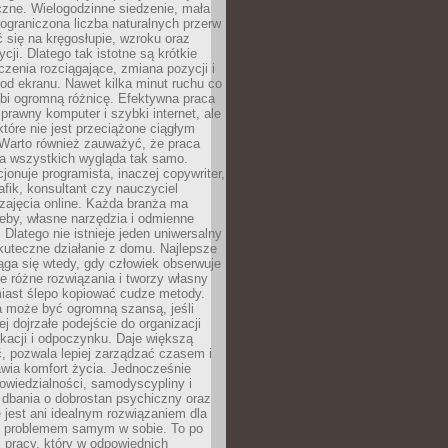
czne. Wielogodzinne siedzenie, mała
i ograniczona liczba naturalnych przerw
 się na kręgosłupie, wzroku oraz
cji. Dlatego tak istotne są krótkie
czenia rozciągające, zmiana pozycji i
d ekranu. Nawet kilka minut ruchu co
obi ogromną różnicę. Efektywna praca
sprawny komputer i szybki internet, ale
 które nie jest przeciążone ciągłym
Warto również zauważyć, że praca
la wszystkich wygląda tak samo.
cjonuje programista, inaczej copywriter,
afik, konsultant czy nauczyciel
zajęcia online. Każda branża ma
eby, własne narzędzia i odmienne
 Dlatego nie istnieje jeden uniwersalny
kuteczne działanie z domu. Najlepsze
iąga się wtedy, gdy człowiek obserwuje
uje różne rozwiązania i tworzy własny
iast ślepo kopiować cudze metody.
a może być ogromną szansą, jeśli
ej dojrzałe podejście do organizacji
kacji i odpoczynku. Daje większą
, pozwala lepiej zarządzać czasem i
wia komfort życia. Jednocześnie
wiedzialności, samodyscypliny i
dbania o dobrostan psychiczny oraz
e jest ani idealnym rozwiązaniem dla
i problemem samym w sobie. To po
 pracy, który w odpowiednich