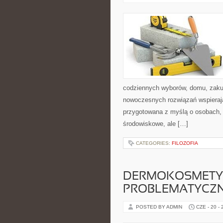
codziennych wyborów, domu, zakupó
nowoczesnych rozwiązań wspierając
przygotowana z myślą o osobach, 
środowiskowe, ale […]
CATEGORIES:
FILOZOFIA
DERMOKOSMETYK
PROBLEMATYCZ
POSTED BY ADMIN
CZE - 20 -