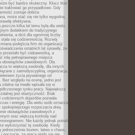
oże być bardzo skuteczny. Klucz tkwi
nie traktować go przypadkowo. Gdy
ienność zostaje dobrze
na, może stać się nie tylko wygodna,
aprawdę efektywna.
 jeszcze kilka lat temu była dla wielu
yjnym dodatkiem do tradycyjnego
dnienia, a dziś dla ogromnej liczby
stała się codziennością. Rozwój
 zmiana podejścia firm do organizacji
oświadczenia ostatnich lat sprawiły, że
o przestało być ciekawostką, a
ić rolę pełnoprawnego miejsca
a obowiązków zawodowych. Dla
acza to większą swobodę, dla innych
iązane z samodyscypliną, organizacją
ieleniem życia prywatnego od
 Bez względu na ocenę, jedno jest
 zdalna na trwałe wpisała się w
spółczesnego rynku pracy. Największą
 zdalnej jest elastyczność. Brak
i codziennych dojazdów pozwala
zas i energię. Dla wielu osób oznacza
 spokojniejszego rozpoczęcia dnia,
enie obowiązków zawodowych z
innym oraz większą kontrolę nad
monogramem. Nie każdy jednak potrafi
rze wykorzystać tę swobodę. Kiedy
ę jednocześnie biurem, łatwo o chaos,
 i poczucie, że praca nigdy się nie