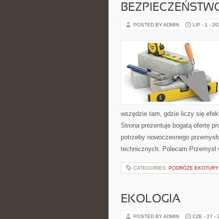
BEZPIECZEŃSTW
POSTED BY ADMIN
LIP - 1 - 2
wszędzie tam, gdzie liczy się ef
Strona prezentuje bogatą ofertę pr
potrzeby nowoczesnego przemysłu
technicznych. Polecam Przemysł w
CATEGORIES:
PODRÓŻE EKOTURY
EKOLOGIA
POSTED BY ADMIN
CZE - 27 -