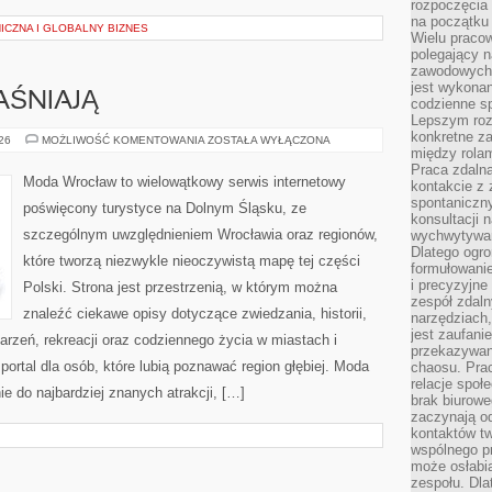
rozpoczęcia 
na początku 
ICZNA I GLOBALNY BIZNES
Wielu pracow
polegający n
zawodowych 
jest wykonan
AŚNIAJĄ
codzienne sp
Lepszym roz
konkretne z
CZYTELNICY
026
MOŻLIWOŚĆ KOMENTOWANIA
ZOSTAŁA WYŁĄCZONA
WYJAŚNIAJĄ
między rolam
Praca zdaln
Moda Wrocław to wielowątkowy serwis internetowy
kontakcie z
spontaniczny
poświęcony turystyce na Dolnym Śląsku, ze
konsultacji 
szczególnym uwzględnieniem Wrocławia oraz regionów,
wychwytywan
Dlatego ogr
które tworzą niezwykle nieoczywistą mapę tej części
formułowani
i precyzyjne
Polski. Strona jest przestrzenią, w którym można
zespół zdaln
znaleźć ciekawe opisy dotyczące zwiedzania, historii,
narzędziach,
jest zaufani
ydarzeń, rekreacji oraz codziennego życia w miastach i
przekazywani
ortal dla osób, które lubią poznawać region głębiej. Moda
chaosu. Pra
relacje społ
e do najbardziej znanych atrakcji, […]
brak biurowe
zaczynają o
kontaktów tw
wspólnego 
może osłabi
zespołu. Dla