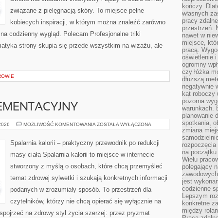
kończy. Dlat
związane z pielęgnacją skóry. To miejsce pełne
własnych za
pracy zdalne
kobiecych inspiracji, w którym można znaleźć zarówno
przestrzeń. 
 na codzienny wygląd. Polecam Profesjonalne triki
nawet w nie
miejsce, któ
ematyka strony skupia się przede wszystkim na wizażu, ale
pracą. Wygod
oświetlenie 
ogromny wpł
czy łóżka m
ROWIE
dłuższą metę
negatywnie 
kąt roboczy
pozorna wyg
EMENTACYJNY
warunkach. 
planowanie d
spotkania, 
PORADNIK
 2026
MOŻLIWOŚĆ KOMENTOWANIA
ZOSTAŁA WYŁĄCZONA
SUPLEMENTACYJNY
zmiana miej
samodzielni
Spalarnia kalorii – praktyczny przewodnik po redukcji
rozpoczęcia 
na początku 
masy ciała Spalarnia kalorii to miejsce w internecie
Wielu pracow
stworzony z myślą o osobach, które chcą przemyśleć
polegający n
zawodowych 
temat zdrowej sylwetki i szukają konkretnych informacji
jest wykonan
codzienne sp
podanych w zrozumiały sposób. To przestrzeń dla
Lepszym roz
czytelników, którzy nie chcą opierać się wyłącznie na
konkretne z
między rolam
 spojrzeć na zdrowy styl życia szerzej: przez pryzmat
Praca zdaln