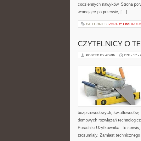
codziennych nawyków. Strona por
wracające po przerwie, […]
CATEGORIES:
PORADY I INSTRUKC
CZYTELNICY O T
POSTED BY ADMIN
CZE - 17 -
bezprzewodowych, światłowodów, 
domowych rozwiązań technologiczn
Poradniki Użytkownika. To serwis
zrozumiały. Zamiast technicznego