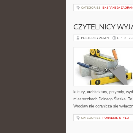
CATEGORIES:
EKSPANSJA ZAGRAN
CZYTELNICY WYJ
POSTED BY ADMIN
LIP - 2 - 2
kultury, architektury, przyrody, w
miasteczkach Dolnego Śląska. To p
Wrocław nie ogranicza się wyłączni
CATEGORIES:
PORADNIK STYLU