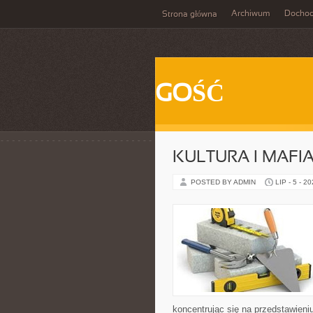
Archiwum
Docho
Strona główna
GOŚĆ
KULTURA I MAFI
POSTED BY ADMIN
LIP - 5 - 2
koncentrując się na przedstawieni