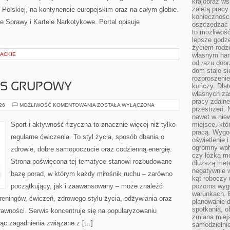
krajobraz w
zaletą pracy
Polskiej, na kontynencie europejskim oraz na całym globie.
koniecznośc
 Sprawy i Kartele Narkotykowe. Portal opisuje
oszczędzać c
to możliwość
lepsze godz
życiem rodz
RACKIE
własnym har
od razu dob
dom staje si
rozproszenie
ESS GRUPOWY
kończy. Dlat
własnych za
pracy zdalne
AEROBIK
026
MOŻLIWOŚĆ KOMENTOWANIA
ZOSTAŁA WYŁĄCZONA
przestrzeń. 
I
FITNESS
nawet w nie
GRUPOWY
Sport i aktywność fizyczna to znacznie więcej niż tylko
miejsce, któ
pracą. Wygod
regularne ćwiczenia. To styl życia, sposób dbania o
oświetlenie 
ogromny wpł
zdrowie, dobre samopoczucie oraz codzienną energię.
czy łóżka m
Strona poświęcona tej tematyce stanowi rozbudowane
dłuższą metę
negatywnie 
bazę porad, w którym każdy miłośnik ruchu – zarówno
kąt roboczy
początkujący, jak i zaawansowany – może znaleźć
pozorna wyg
warunkach. 
reningów, ćwiczeń, zdrowego stylu życia, odżywiania oraz
planowanie d
spotkania, 
rawności. Serwis koncentruje się na popularyzowaniu
zmiana miej
jąc zagadnienia związane z […]
samodzielni