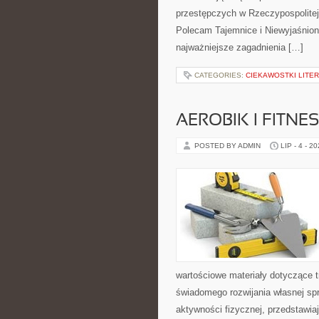
przestępczych w Rzeczypospolitej 
Polecam Tajemnice i Niewyjaśnione
najważniejsze zagadnienia […]
CATEGORIES:
CIEKAWOSTKI LITE
AEROBIK I FITN
POSTED BY ADMIN
LIP - 4 - 2
wartościowe materiały dotyczące t
świadomego rozwijania własnej sp
aktywności fizycznej, przedstawia