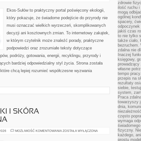
zdrowie fizy
ilość ruchu 
Ekos-Sułów to praktyczny portal poświęcony ekologii,
mogą odbijać
ogólnej kondy
który pokazuje, że świadome podejście do przyrody nie
spacery, ćwi
musi oznaczać wielkich wyrzeczeń, skomplikowanych
odpoczynek o
jakiś czas r
decyzji ani kosztownych zmian. To internetowy zakątek,
to nie tylko 
w którym czytelnik może znaleźć porady, praktyczne
także ciało,
bezruchem. 
podpowiedzi oraz zrozumiałe teksty dotyczące
zdalna nie d
Inaczej funk
w, podróży, gotowania, energii, recyklingu, przyrody i
księgowy, gr
ych bardziej odpowiedzialny styl życia. Strona została
prowadzący 
własne potrz
które chcą lepiej rozumieć współczesne wyzwania
tempo pracy.
przepis na s
rezultaty os
siebie, test
system, zam
Praca zdaln
towarzyszy j
dnia, komuni
I I SKÓRA
niezależność
często popra
NA
wymaga odpo
świadomego 
fizyczny. Ni
DERMOKOSMETYKI
 2026
MOŻLIWOŚĆ KOMENTOWANIA
ZOSTAŁA WYŁĄCZONA
I
każdego, an
SKÓRA
prostu model
PROBLEMATYCZNA