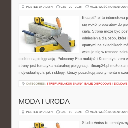
POSTED BY ADMIN
CZE - 20 - 2026
MOŻLIWOŚĆ KOMENTOWA
Bioarp24.pl to internetowa 
się wokół preparatów do pie
ciała. Strona może być pos
odniesienia dla osób, które
opartymi na składnikach roś
wpisuje się w rosnące zain
codzienną pielęgnacją. Polecamy Eko-makijaż i Kosmetyki zer
strony jest tematyka naturalnej pielęgnacji. Bioarp24.pl może za
indywidualnych, jak i sklepy, którzy poszukują asortymentu o sz
CATEGORIES:
STREFA RELAKSU SAUNY, BALIĘ OGRODOWE I DOMOWE
MODA I URODA
POSTED BY ADMIN
CZE - 19 - 2026
MOŻLIWOŚĆ KOMENTOWA
Studio Veriss to tematyczn