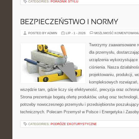
CATEGORIES:
PORADNIK STYLU
BEZPIECZEŃSTWO I NORMY
POSTED BY ADMIN
LIP - 1 - 2026
MOŻLIWOŚĆ KOMENTOWAN
Tworzymy zaawansowane ro
dla przemysłu, dostarczaj
urządzenia wykorzystujące
ciśnienia. Nasza działalnoś
projektowaniu, produkcji, w
kompleksowych rozwiązań, 
wszędzie tam, gdzie liczy się efektywność, precyzja oraz ochr
Strona prezentuje bogatą ofertę produktów, usług oraz technologii
potrzeby nowoczesnego przemysłu i przedsiębiorstw poszukując
technicznych. Polecam Przemysł w Polsce i Energetyka i Zasoby
CATEGORIES:
PODRÓŻE EKOTURYSTYCZNE