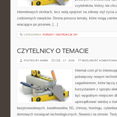
czytelników, którzy nie chc
internetowych skrótach, lecz wolą spojrzeć na zdrowy styl życia 
codziennych nawyków. Strona porusza tematy, które mogą zaint
wracające po przerwie, […]
CATEGORIES:
PORADY I INSTRUKCJE DIY
CZYTELNICY O TEMACIE
POSTED BY ADMIN
CZE - 17 - 2026
MOŻLIWOŚĆ KOMENTOWA
Internat.com.pl to interesu
poświęcony nowym technol
zagadnieniom, które łączą 
korzystaniem z sprzętu ele
być wygodnym miejscem dla
uporządkować wiedzę o świec
bezprzewodowych, światłowodów, 5G, chmury, hostingu, cyberbe
domowych rozwiązań technologicznych. Nowości na stronie: Testy