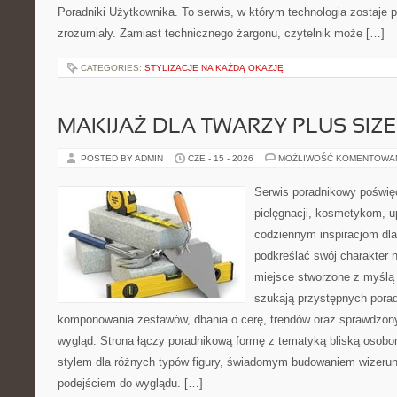
Poradniki Użytkownika. To serwis, w którym technologia zostaje
zrozumiały. Zamiast technicznego żargonu, czytelnik może […]
CATEGORIES:
STYLIZACJE NA KAŻDĄ OKAZJĘ
MAKIJAŻ DLA TWARZY PLUS SIZE
POSTED BY ADMIN
CZE - 15 - 2026
MOŻLIWOŚĆ KOMENTOWA
Serwis poradnikowy poświęc
pielęgnacji, kosmetykom, u
codziennym inspiracjom dla
podkreślać swój charakter n
miejsce stworzone z myślą 
szukają przystępnych pora
komponowania zestawów, dbania o cerę, trendów oraz sprawdzon
wygląd. Strona łączy poradnikową formę z tematyką bliską osobom
stylem dla różnych typów figury, świadomym budowaniem wizerun
podejściem do wyglądu. […]