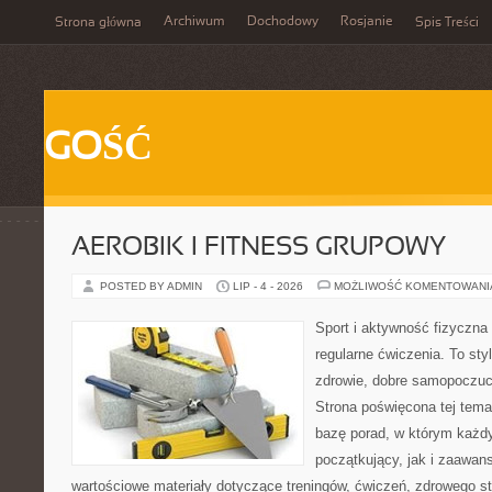
Archiwum
Dochodowy
Rosjanie
Strona główna
Spis Treści
GOŚĆ
AEROBIK I FITNESS GRUPOWY
POSTED BY ADMIN
LIP - 4 - 2026
MOŻLIWOŚĆ KOMENTOWAN
Sport i aktywność fizyczna 
regularne ćwiczenia. To sty
zdrowie, dobre samopoczuci
Strona poświęcona tej tem
bazę porad, w którym każdy
początkujący, jak i zaawa
wartościowe materiały dotyczące treningów, ćwiczeń, zdrowego st