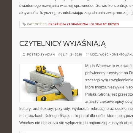
świadomego rozwijania własnej sprawności. Serwis koncentruje s
aktywności fizycznej, przedstawiając zagadnienia związane z […]
CATEGORIES:
EKSPANSJA ZAGRANICZNA I GLOBALNY BIZNES
CZYTELNICY WYJAŚNIAJĄ
POSTED BY ADMIN
LIP - 2 - 2026
MOŻLIWOŚĆ KOMENTOWAN
Moda Wrocław to wielowątk
poświęcony turystyce na D
szczególnym uwzględnienie
które tworzą niezwykle nie
Polski. Strona jest przestr
znaleźć ciekawe opisy dotyc
kultury, architektury, przyrody, wydarzeń, rekreacji oraz codzienn
miasteczkach Dolnego Śląska. To portal dla osób, które lubią poz
Wrocław nie ogranicza się wyłącznie do najbardziej znanych atrakc