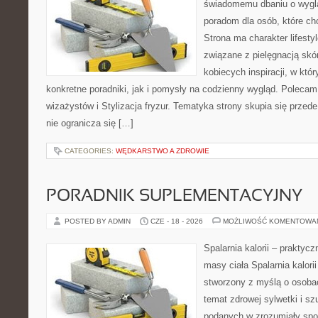
świadomemu dbaniu o wygl
poradom dla osób, które ch
Strona ma charakter lifesty
związane z pielęgnacją skó
kobiecych inspiracji, w kt
konkretne poradniki, jak i pomysły na codzienny wygląd. Polecam 
wizażystów i Stylizacja fryzur. Tematyka strony skupia się przed
nie ogranicza się […]
CATEGORIES:
WĘDKARSTWO A ZDROWIE
PORADNIK SUPLEMENTACYJNY
POSTED BY ADMIN
CZE - 18 - 2026
MOŻLIWOŚĆ KOMENTOWA
Spalarnia kalorii – praktyc
masy ciała Spalarnia kalorii
stworzony z myślą o osoba
temat zdrowej sylwetki i sz
podanych w zrozumiały spos