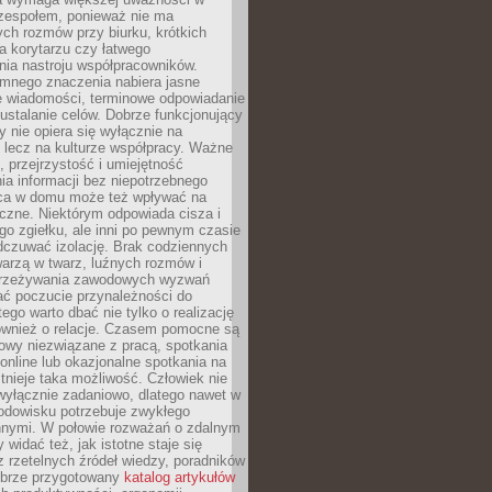
 zespołem, ponieważ nie ma
ch rozmów przy biurku, krótkich
na korytarzu czy łatwego
ia nastroju współpracowników.
omnego znaczenia nabiera jasne
e wiadomości, terminowe odpowiadanie
 ustalanie celów. Dobrze funkcjonujący
y nie opiera się wyłącznie na
 lecz na kulturze współpracy. Ważne
e, przejrzystość i umiejętność
a informacji bez niepotrzebnego
ca w domu może też wpływać na
eczne. Niektórym odpowiada cisza i
go zgiełku, ale inni po pewnym czasie
dczuwać izolację. Brak codziennych
arzą w twarz, luźnych rozmów i
przeżywania zawodowych wyzwań
ać poczucie przynależności do
tego warto dbać nie tylko o realizację
również o relacje. Czasem pomocne są
owy niezwiązane z pracą, spotkania
 online lub okazjonalne spotkania na
istnieje taka możliwość. Człowiek nie
wyłącznie zadaniowo, dlatego nawet w
odowisku potrzebuje zwykłego
innymi. W połowie rozważań o zdalnym
 widać też, jak istotne staje się
z rzetelnych źródeł wiedzy, poradników
dobrze przygotowany
katalog artykułów