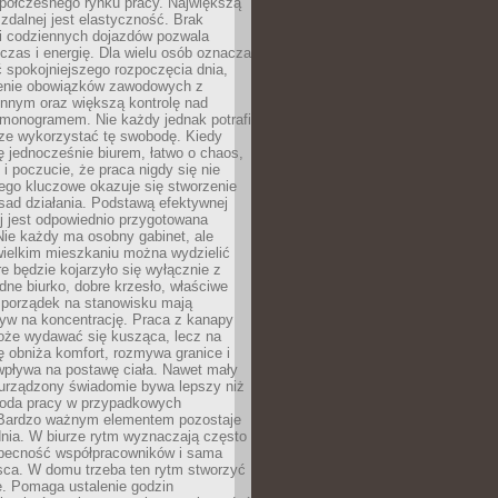
spółczesnego rynku pracy. Największą
 zdalnej jest elastyczność. Brak
i codziennych dojazdów pozwala
zas i energię. Dla wielu osób oznacza
 spokojniejszego rozpoczęcia dnia,
enie obowiązków zawodowych z
innym oraz większą kontrolę nad
monogramem. Nie każdy jednak potrafi
rze wykorzystać tę swobodę. Kiedy
ę jednocześnie biurem, łatwo o chaos,
 i poczucie, że praca nigdy się nie
ego kluczowe okazuje się stworzenie
sad działania. Podstawą efektywnej
j jest odpowiednio przygotowana
Nie każdy ma osobny gabinet, ale
wielkim mieszkaniu można wydzielić
re będzie kojarzyło się wyłącznie z
ne biurko, dobre krzesło, właściwe
i porządek na stanowisku mają
yw na koncentrację. Praca z kanapy
oże wydawać się kusząca, lecz na
 obniża komfort, rozmywa granice i
wpływa na postawę ciała. Nawet mały
 urządzony świadomie bywa lepszy niż
oda pracy w przypadkowych
Bardzo ważnym elementem pozostaje
nia. W biurze rytm wyznaczają często
obecność współpracowników i sama
sca. W domu trzeba ten rytm stworzyć
e. Pomaga ustalenie godzin