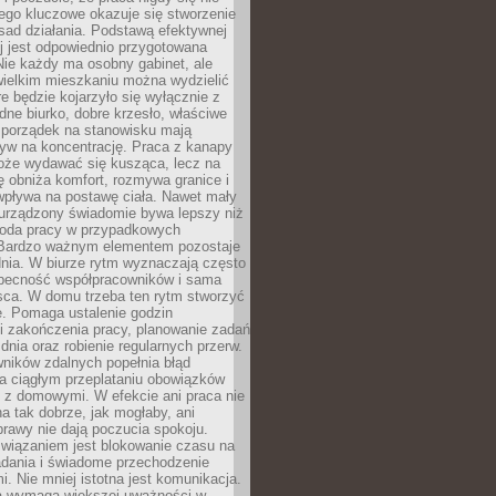
ego kluczowe okazuje się stworzenie
sad działania. Podstawą efektywnej
j jest odpowiednio przygotowana
Nie każdy ma osobny gabinet, ale
wielkim mieszkaniu można wydzielić
re będzie kojarzyło się wyłącznie z
ne biurko, dobre krzesło, właściwe
i porządek na stanowisku mają
yw na koncentrację. Praca z kanapy
oże wydawać się kusząca, lecz na
 obniża komfort, rozmywa granice i
wpływa na postawę ciała. Nawet mały
 urządzony świadomie bywa lepszy niż
oda pracy w przypadkowych
Bardzo ważnym elementem pozostaje
nia. W biurze rytm wyznaczają często
obecność współpracowników i sama
sca. W domu trzeba ten rytm stworzyć
e. Pomaga ustalenie godzin
i zakończenia pracy, planowanie zadań
dnia oraz robienie regularnych przerw.
ników zdalnych popełnia błąd
a ciągłym przeplataniu obowiązków
z domowymi. W efekcie ani praca nie
a tak dobrze, jak mogłaby, ani
rawy nie dają poczucia spokoju.
wiązaniem jest blokowanie czasu na
adania i świadome przechodzenie
i. Nie mniej istotna jest komunikacja.
a wymaga większej uważności w