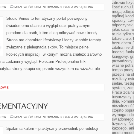
zdrowie fizy
ilość ruchu 
MODA
 2026
MOŻLIWOŚĆ KOMENTOWANIA
ZOSTAŁA WYŁĄCZONA
I
mogą odbijać
URODA
ogólnej kondy
Studio Veriss to tematyczny portal poświęcony
spacery, ćwi
odpoczynek o
świadomemu dbaniu o wygląd oraz praktycznym
jakiś czas r
poradom dla osób, które chcą odkrywać nowe trendy.
to nie tylko 
także ciało,
Strona ma charakter lifestylowy i łączy w sobie tematy
bezruchem. 
związane z pielęgnacją skóry. To miejsce pełne
zdalna nie d
Inaczej funk
kobiecych inspiracji, w którym można znaleźć zarówno
księgowy, gr
prowadzący 
 na codzienny wygląd. Polecam Profesjonalne triki
własne potrz
ematyka strony skupia się przede wszystkim na wizażu, ale
tempo pracy.
przepis na s
rezultaty os
siebie, test
system, zam
ROWIE
Praca zdaln
towarzyszy j
dnia, komuni
EMENTACYJNY
niezależność
często popra
wymaga odpo
PORADNIK
 2026
MOŻLIWOŚĆ KOMENTOWANIA
ZOSTAŁA WYŁĄCZONA
świadomego 
SUPLEMENTACYJNY
fizyczny. Ni
każdego, an
Spalarnia kalorii – praktyczny przewodnik po redukcji
prostu model