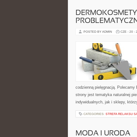
DERMOKOSMETYK
PROBLEMATYCZ
POSTED BY ADMIN
CZE - 20 -
codzienną pielęgnacją. Polecamy
strony jest tematyka naturalnej pi
indywidualnych, jak i sklepy, któ
CATEGORIES:
STREFA RELAKSU S
MODA I URODA