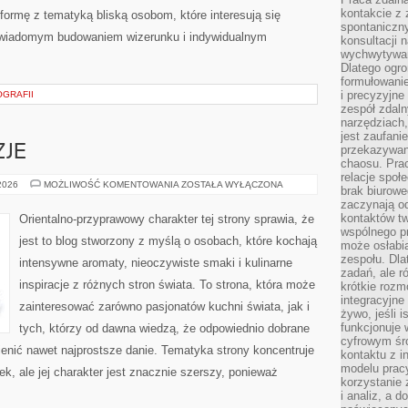
kontakcie z
formę z tematyką bliską osobom, które interesują się
spontaniczny
 świadomym budowaniem wizerunku i indywidualnym
konsultacji 
wychwytywan
Dlatego ogr
formułowani
i precyzyjne
OGRAFII
zespół zdaln
narzędziach,
jest zaufani
ZJE
przekazywani
chaosu. Pra
relacje społ
PERFUMY
 2026
MOŻLIWOŚĆ KOMENTOWANIA
ZOSTAŁA WYŁĄCZONA
brak biurowe
A
zaczynają o
OKAZJE
kontaktów tw
Orientalno-przyprawowy charakter tej strony sprawia, że
wspólnego 
jest to blog stworzony z myślą o osobach, które kochają
może osłabi
zespołu. Dla
intensywne aromaty, nieoczywiste smaki i kulinarne
zadań, ale 
inspiracje z różnych stron świata. To strona, która może
krótkie rozm
integracyjne
zainteresować zarówno pasjonatów kuchni świata, jak i
żywo, jeśli 
funkcjonuje 
tych, którzy od dawna wiedzą, że odpowiednio dobrane
cyfrowym śr
ienić nawet najprostsze danie. Tematyka strony koncentruje
kontaktu z 
modelu pracy
, ale jej charakter jest znacznie szerszy, ponieważ
korzystanie 
i analiz, a 