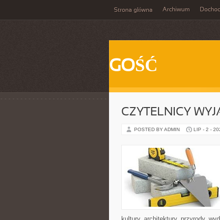
Archiwum
Docho
Strona główna
GOŚĆ
CZYTELNICY WYJ
POSTED BY ADMIN
LIP - 2 - 2
kultury, architektury, przyrody, w