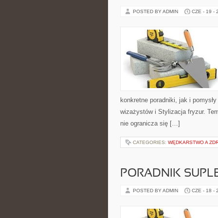
POSTED BY ADMIN
CZE - 19 -
konkretne poradniki, jak i pomysły
wizażystów i Stylizacja fryzur. T
nie ogranicza się […]
CATEGORIES:
WĘDKARSTWO A ZD
PORADNIK SUPL
POSTED BY ADMIN
CZE - 18 -