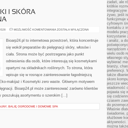
zadań, ale 
krótkie rozm
integracyjne
I I SKÓRA
żywo, jeśli 
NA
funkcjonuje 
cyfrowym śr
kontaktu z 
DERMOKOSMETYKI
 2026
MOŻLIWOŚĆ KOMENTOWANIA
ZOSTAŁA WYŁĄCZONA
modelu pracy
I
SKÓRA
korzystanie 
PROBLEMATYCZNA
Bioarp24.pl to internetowa przestrzeń, która koncentruje
i analiz, a 
poświęconyc
się wokół preparatów do pielęgnacji skóry, włosów i
narzędziom o
wielu osób 
ciała. Strona może być postrzegana jako punkt
własnego sty
odniesienia dla osób, które interesują się kosmetykami
wybierać met
branży, char
opartymi na składnikach roślinnych. To strona, która
preferencji.
wpisuje się w rosnące zainteresowanie łagodniejszą
także dbanie
skoro komput
 Eko-makijaż i Kosmetyki zero waste. Głównym motywem
jeszcze wie
wiadomość c
elęgnacji. Bioarp24.pl może zainteresować zarówno klientów
pojawia się 
rzy poszukują asortymentu o szerokim […]
się codzienn
czasem zaw
do przemęcze
AUNY, BALIĘ OGRODOWE I DOMOWE SPA
Właśnie dla
świadomie, 
służbowe kom
aktywności. 
można także