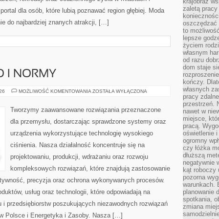
krajobraz w
zaletą pracy
ortal dla osób, które lubią poznawać region głębiej. Moda
koniecznośc
e do najbardziej znanych atrakcji, […]
oszczędzać c
to możliwość
lepsze godz
życiem rodz
własnym har
od razu dob
dom staje si
O I NORMY
rozproszenie
kończy. Dlat
własnych za
BEZPIECZEŃSTWO
026
MOŻLIWOŚĆ KOMENTOWANIA
ZOSTAŁA WYŁĄCZONA
pracy zdalne
I
NORMY
przestrzeń. 
Tworzymy zaawansowane rozwiązania przeznaczone
nawet w nie
miejsce, któ
dla przemysłu, dostarczając sprawdzone systemy oraz
pracą. Wygod
urządzenia wykorzystujące technologię wysokiego
oświetlenie 
ogromny wpł
ciśnienia. Nasza działalność koncentruje się na
czy łóżka m
dłuższą metę
projektowaniu, produkcji, wdrażaniu oraz rozwoju
negatywnie 
kompleksowych rozwiązań, które znajdują zastosowanie
kąt roboczy
pozorna wyg
ektywność, precyzja oraz ochrona wykonywanych procesów.
warunkach. 
oduktów, usług oraz technologii, które odpowiadają na
planowanie d
spotkania, 
 i przedsiębiorstw poszukujących niezawodnych rozwiązań
zmiana miej
samodzielni
 Polsce i Energetyka i Zasoby. Nasza […]