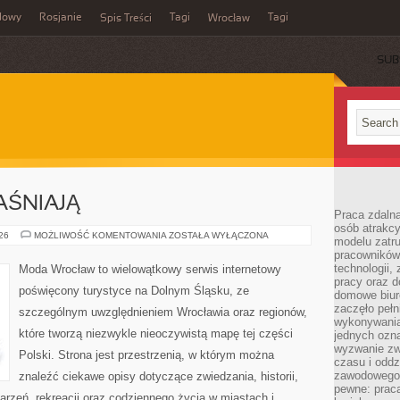
dowy
Rosjanie
Tagi
Tagi
Spis Treści
Wrocław
SUB
AŚNIAJĄ
Praca zdalna
osób atrakc
CZYTELNICY
026
MOŻLIWOŚĆ KOMENTOWANIA
ZOSTAŁA WYŁĄCZONA
modelu zatru
WYJAŚNIAJĄ
pracowników 
technologii,
Moda Wrocław to wielowątkowy serwis internetowy
pracy oraz d
poświęcony turystyce na Dolnym Śląsku, ze
domowe biur
zaczęło pełn
szczególnym uwzględnieniem Wrocławia oraz regionów,
wykonywani
które tworzą niezwykle nieoczywistą mapę tej części
jednych ozn
wyzwanie zw
Polski. Strona jest przestrzenią, w którym można
czasu i oddz
zawodowego.
znaleźć ciekawe opisy dotyczące zwiedzania, historii,
pewne: praca
ydarzeń, rekreacji oraz codziennego życia w miastach i