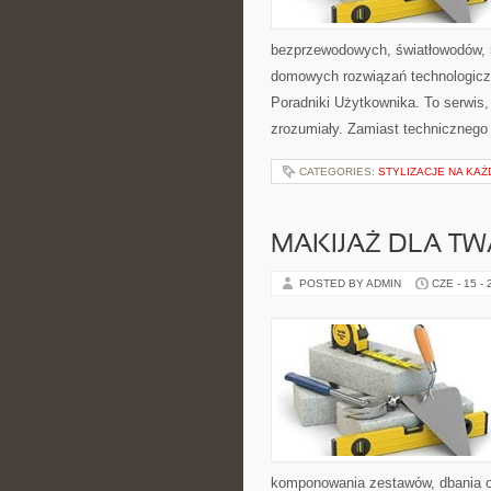
bezprzewodowych, światłowodów, 
domowych rozwiązań technologiczn
Poradniki Użytkownika. To serwis
zrozumiały. Zamiast technicznego
CATEGORIES:
STYLIZACJE NA KAŻ
MAKIJAŻ DLA TW
POSTED BY ADMIN
CZE - 15 -
komponowania zestawów, dbania o