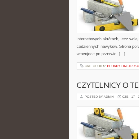
internetowych skrótach, lecz wolą
codziennych nawyków. Strona por
wracające po przerwie, […]
CATEGORIES:
PORADY I INSTRUKC
CZYTELNICY O T
POSTED BY ADMIN
CZE - 17 -