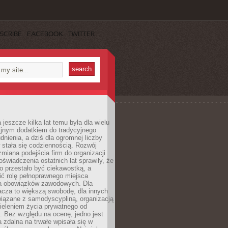
SCRIBE
FACEBOOK
TWITTER
 jeszcze kilka lat temu była dla wielu
yjnym dodatkiem do tradycyjnego
dnienia, a dziś dla ogromnej liczby
stała się codziennością. Rozwój
 zmiana podejścia firm do organizacji
oświadczenia ostatnich lat sprawiły, że
o przestało być ciekawostką, a
ić rolę pełnoprawnego miejsca
a obowiązków zawodowych. Dla
acza to większą swobodę, dla innych
iązane z samodyscypliną, organizacją
ieleniem życia prywatnego od
 Bez względu na ocenę, jedno jest
 zdalna na trwałe wpisała się w