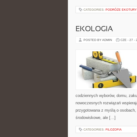
CATEGORIES:
PODRÓŻE EKOTURY
EKOLOGIA
POSTED BY ADMIN
CZE - 27 -
codziennych wyborów, domu, zakupó
nowoczesnych rozwiązań wspierając
przygotowana z myślą o osobach, 
środowiskowe, ale […]
CATEGORIES:
FILOZOFIA