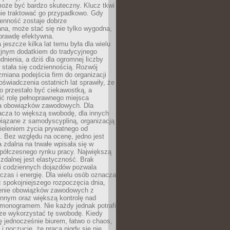
oże być bardzo skuteczny. Klucz tkwi
nie traktować go przypadkowo. Gdy
ienność zostaje dobrze
na, może stać się nie tylko wygodna,
aprawdę efektywna.
 jeszcze kilka lat temu była dla wielu
yjnym dodatkiem do tradycyjnego
dnienia, a dziś dla ogromnej liczby
stała się codziennością. Rozwój
 zmiana podejścia firm do organizacji
oświadczenia ostatnich lat sprawiły, że
o przestało być ciekawostką, a
ić rolę pełnoprawnego miejsca
a obowiązków zawodowych. Dla
acza to większą swobodę, dla innych
iązane z samodyscypliną, organizacją
ieleniem życia prywatnego od
 Bez względu na ocenę, jedno jest
 zdalna na trwałe wpisała się w
spółczesnego rynku pracy. Największą
 zdalnej jest elastyczność. Brak
i codziennych dojazdów pozwala
zas i energię. Dla wielu osób oznacza
 spokojniejszego rozpoczęcia dnia,
enie obowiązków zawodowych z
innym oraz większą kontrolę nad
monogramem. Nie każdy jednak potrafi
rze wykorzystać tę swobodę. Kiedy
ę jednocześnie biurem, łatwo o chaos,
 i poczucie, że praca nigdy się nie