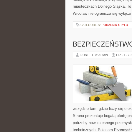
miasteczkach Dolnego Śląska. To p
Wrocław nie ogranicza się wyłączni
CATEGORIES:
PORADNIK STYLU
BEZPIECZEŃSTW
POSTED BY ADMIN
LIP - 1 - 2
wszędzie tam, gdzie liczy się ef
Strona prezentuje bogatą ofertę pr
potrzeby nowoczesnego przemysłu
technicznych. Polecam Przemysł w