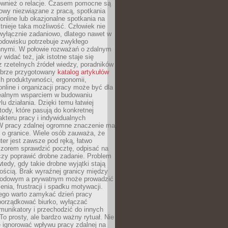
również o relacje. Czasem pomocne są
owy niezwiązane z pracą, spotkania
 online lub okazjonalne spotkania na
istnieje taka możliwość. Człowiek nie
wyłącznie zadaniowo, dlatego nawet w
odowisku potrzebuje zwykłego
innymi. W połowie rozważań o zdalnym
 widać też, jak istotne staje się
z rzetelnych źródeł wiedzy, poradników
dobrze przygotowany
katalog artykułów
h produktywności, ergonomii,
nline i organizacji pracy może być dla
realnym wsparciem w budowaniu
lu działania. Dzięki temu łatwiej
ody, które pasują do konkretnej
akteru pracy i indywidualnych
 W pracy zdalnej ogromne znaczenie ma
 o granice. Wiele osób zauważa, że
er jest zawsze pod ręką, łatwo
czorem sprawdzić pocztę, odpisać na
zy poprawić drobne zadanie. Problem
wtedy, gdy takie drobne wyjątki stają
ością. Brak wyraźnej granicy między
odowym a prywatnym może prowadzić
nia, frustracji i spadku motywacji.
tego warto zamykać dzień pracy
porządkować biurko, wyłączać
unikatory i przechodzić do innych
To prosty, ale bardzo ważny rytuał. Nie
 ignorować wpływu pracy zdalnej na