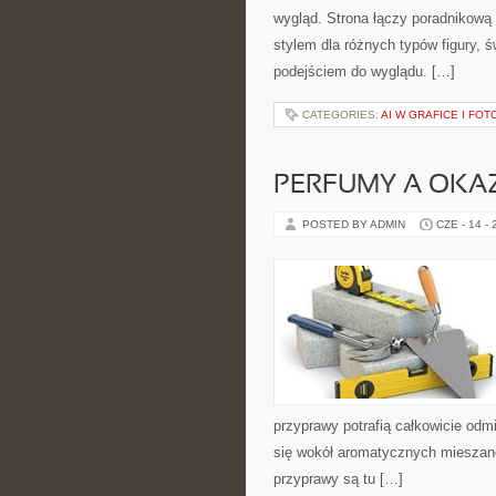
wygląd. Strona łączy poradnikową 
stylem dla różnych typów figury,
podejściem do wyglądu. […]
CATEGORIES:
AI W GRAFICE I FOT
PERFUMY A OKA
POSTED BY ADMIN
CZE - 14 -
przyprawy potrafią całkowicie odm
się wokół aromatycznych mieszanek
przyprawy są tu […]