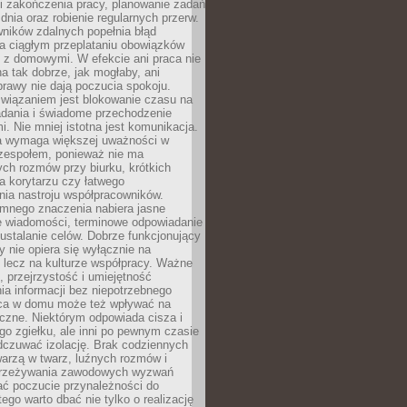
i zakończenia pracy, planowanie zadań
dnia oraz robienie regularnych przerw.
ników zdalnych popełnia błąd
a ciągłym przeplataniu obowiązków
z domowymi. W efekcie ani praca nie
a tak dobrze, jak mogłaby, ani
rawy nie dają poczucia spokoju.
wiązaniem jest blokowanie czasu na
adania i świadome przechodzenie
i. Nie mniej istotna jest komunikacja.
a wymaga większej uważności w
 zespołem, ponieważ nie ma
ch rozmów przy biurku, krótkich
na korytarzu czy łatwego
ia nastroju współpracowników.
omnego znaczenia nabiera jasne
e wiadomości, terminowe odpowiadanie
 ustalanie celów. Dobrze funkcjonujący
y nie opiera się wyłącznie na
 lecz na kulturze współpracy. Ważne
e, przejrzystość i umiejętność
a informacji bez niepotrzebnego
ca w domu może też wpływać na
eczne. Niektórym odpowiada cisza i
go zgiełku, ale inni po pewnym czasie
dczuwać izolację. Brak codziennych
arzą w twarz, luźnych rozmów i
przeżywania zawodowych wyzwań
ać poczucie przynależności do
tego warto dbać nie tylko o realizację