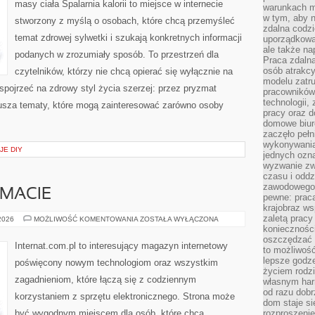
masy ciała Spalarnia kalorii to miejsce w internecie
warunkach m
w tym, aby 
stworzony z myślą o osobach, które chcą przemyśleć
zdalna codz
temat zdrowej sylwetki i szukają konkretnych informacji
uporządkowa
ale także n
podanych w zrozumiały sposób. To przestrzeń dla
Praca zdalna
osób atrakc
czytelników, którzy nie chcą opierać się wyłącznie na
modelu zatru
 spojrzeć na zdrowy styl życia szerzej: przez pryzmat
pracowników 
technologii,
usza tematy, które mogą zainteresować zarówno osoby
pracy oraz d
domowe biur
zaczęło pełn
wykonywani
JE DIY
jednych ozn
wyzwanie zw
czasu i oddz
zawodowego.
EMACIE
pewne: praca
krajobraz w
zaletą pracy
CZYTELNICY
 2026
MOŻLIWOŚĆ KOMENTOWANIA
ZOSTAŁA WYŁĄCZONA
O
koniecznośc
TEMACIE
oszczędzać c
Internat.com.pl to interesujący magazyn internetowy
to możliwość
lepsze godz
poświęcony nowym technologiom oraz wszystkim
życiem rodz
zagadnieniom, które łączą się z codziennym
własnym har
od razu dob
korzystaniem z sprzętu elektronicznego. Strona może
dom staje si
być wygodnym miejscem dla osób, które chcą
rozproszenie