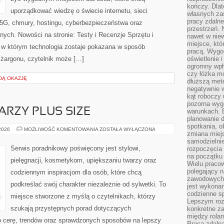
kończy. Dlat
uporządkować wiedzę o świecie internetu, sieci
własnych za
pracy zdalne
5G, chmury, hostingu, cyberbezpieczeństwa oraz
przestrzeń. 
ych. Nowości na stronie: Testy i Recenzje Sprzętu i
nawet w nie
miejsce, któ
, w którym technologia zostaje pokazana w sposób
pracą. Wygod
 żargonu, czytelnik może […]
oświetlenie 
ogromny wpł
czy łóżka m
DĄ OKAZJĘ
dłuższą metę
negatywnie 
kąt roboczy
pozorna wyg
ARZY PLUS SIZE
warunkach. 
planowanie d
spotkania, 
MAKIJAŻ
 2026
MOŻLIWOŚĆ KOMENTOWANIA
ZOSTAŁA WYŁĄCZONA
zmiana miej
DLA
TWARZY
samodzielni
PLUS
Serwis poradnikowy poświęcony jest stylowi,
rozpoczęcia 
SIZE
na początku 
pielęgnacji, kosmetykom, upiększaniu twarzy oraz
Wielu pracow
polegający n
codziennym inspiracjom dla osób, które chcą
zawodowych 
podkreślać swój charakter niezależnie od sylwetki. To
jest wykonan
codzienne sp
miejsce stworzone z myślą o czytelnikach, którzy
Lepszym roz
szukają przystępnych porad dotyczących
konkretne z
między rolam
 cerę, trendów oraz sprawdzonych sposobów na lepszy
Praca zdaln