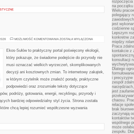
rozpoczęcia 
na początku 
STYCZNE
Wielu pracow
polegający n
zawodowych 
jest wykonan
codzienne sp
Lepszym roz
konkretne z
EKOLOGIA
 2026
MOŻLIWOŚĆ KOMENTOWANIA
ZOSTAŁA WYŁĄCZONA
między rolam
Praca zdaln
Ekos-Sułów to praktyczny portal poświęcony ekologii,
kontakcie z
spontaniczny
który pokazuje, że świadome podejście do przyrody nie
konsultacji 
wychwytywan
musi oznaczać wielkich wyrzeczeń, skomplikowanych
Dlatego ogr
decyzji ani kosztownych zmian. To internetowy zakątek,
formułowani
i precyzyjne
w którym czytelnik może znaleźć porady, praktyczne
zespół zdaln
podpowiedzi oraz zrozumiałe teksty dotyczące
narzędziach,
jest zaufani
w, podróży, gotowania, energii, recyklingu, przyrody i
przekazywani
chaosu. Pra
ych bardziej odpowiedzialny styl życia. Strona została
relacje społ
które chcą lepiej rozumieć współczesne wyzwania
brak biurowe
zaczynają o
kontaktów tw
wspólnego 
może osłabi
zespołu. Dla