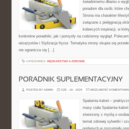
świadomemu dbaniu o wygl
poradom dla osób, które ch
Strona ma charakter lifesty
związane z pielęgnacją skó
kobiecych inspiracji, w kt
konkretne poradniki, jak i pomysły na codzienny wygląd. Polecam 
wizażystów i Stylizacja fryzur. Tematyka strony skupia się przed
nie ogranicza się […]
CATEGORIES:
WĘDKARSTWO A ZDROWIE
PORADNIK SUPLEMENTACYJNY
POSTED BY ADMIN
CZE - 18 - 2026
MOŻLIWOŚĆ KOMENTOWA
Spalarnia kalorii – praktyc
masy ciała Spalarnia kalorii
stworzony z myślą o osoba
temat zdrowej sylwetki i sz
podanych w zrozumiały spos