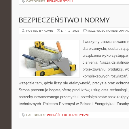
CATEGORIES:
PORADNIK STYLU
BEZPIECZEŃSTWO I NORMY
POSTED BY ADMIN
LIP - 1 - 2026
MOŻLIWOŚĆ KOMENTOWAN
Tworzymy zaawansowane ro
dla przemysłu, dostarczaj
urządzenia wykorzystujące
ciśnienia. Nasza działalnoś
projektowaniu, produkcji, w
kompleksowych rozwiązań, 
wszędzie tam, gdzie liczy się efektywność, precyzja oraz ochr
Strona prezentuje bogatą ofertę produktów, usług oraz technologii
potrzeby nowoczesnego przemysłu i przedsiębiorstw poszukując
technicznych. Polecam Przemysł w Polsce i Energetyka i Zasoby
CATEGORIES:
PODRÓŻE EKOTURYSTYCZNE