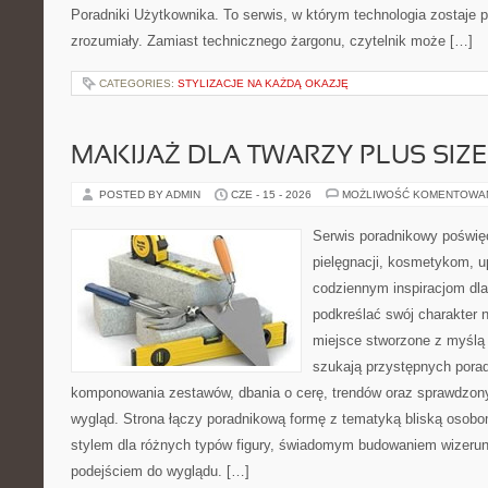
Poradniki Użytkownika. To serwis, w którym technologia zostaje
zrozumiały. Zamiast technicznego żargonu, czytelnik może […]
CATEGORIES:
STYLIZACJE NA KAŻDĄ OKAZJĘ
MAKIJAŻ DLA TWARZY PLUS SIZE
POSTED BY ADMIN
CZE - 15 - 2026
MOŻLIWOŚĆ KOMENTOWA
Serwis poradnikowy poświęc
pielęgnacji, kosmetykom, u
codziennym inspiracjom dla
podkreślać swój charakter n
miejsce stworzone z myślą 
szukają przystępnych pora
komponowania zestawów, dbania o cerę, trendów oraz sprawdzon
wygląd. Strona łączy poradnikową formę z tematyką bliską osobom
stylem dla różnych typów figury, świadomym budowaniem wizerun
podejściem do wyglądu. […]