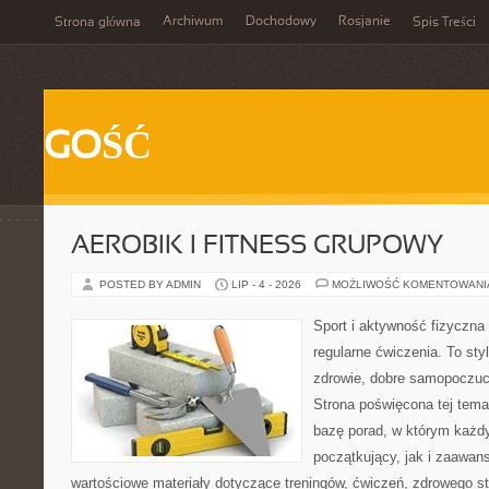
Archiwum
Dochodowy
Rosjanie
Strona główna
Spis Treści
GOŚĆ
AEROBIK I FITNESS GRUPOWY
POSTED BY ADMIN
LIP - 4 - 2026
MOŻLIWOŚĆ KOMENTOWAN
Sport i aktywność fizyczna 
regularne ćwiczenia. To sty
zdrowie, dobre samopoczuci
Strona poświęcona tej tem
bazę porad, w którym każdy
początkujący, jak i zaawa
wartościowe materiały dotyczące treningów, ćwiczeń, zdrowego st