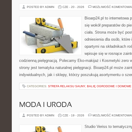
POSTED BY ADMIN
CZE - 20 - 2026
MOŻLIWOŚĆ KOMENTOWA
Bioarp24.pl to internetowa 
się wokół preparatów do pie
ciała. Strona może być pos
odniesienia dla osób, które
opartymi na składnikach roś
wpisuje się w rosnące zain
codzienną pielęgnacją. Polecamy Eko-makijaż i Kosmetyki zer
strony jest tematyka naturalnej pielęgnacji. Bioarp24.pl może za
indywidualnych, jak i sklepy, którzy poszukują asortymentu o sz
CATEGORIES:
STREFA RELAKSU SAUNY, BALIĘ OGRODOWE I DOMOWE
MODA I URODA
POSTED BY ADMIN
CZE - 19 - 2026
MOŻLIWOŚĆ KOMENTOWA
Studio Veriss to tematyczn