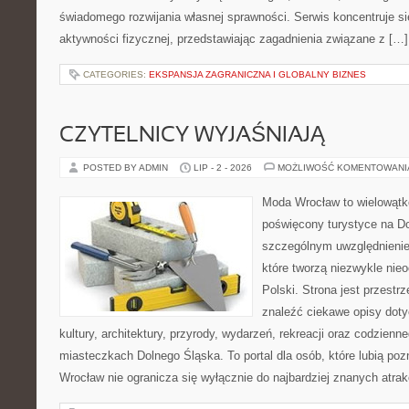
świadomego rozwijania własnej sprawności. Serwis koncentruje s
aktywności fizycznej, przedstawiając zagadnienia związane z […]
CATEGORIES:
EKSPANSJA ZAGRANICZNA I GLOBALNY BIZNES
CZYTELNICY WYJAŚNIAJĄ
POSTED BY ADMIN
LIP - 2 - 2026
MOŻLIWOŚĆ KOMENTOWAN
Moda Wrocław to wielowątk
poświęcony turystyce na D
szczególnym uwzględnienie
które tworzą niezwykle nie
Polski. Strona jest przestr
znaleźć ciekawe opisy dotyc
kultury, architektury, przyrody, wydarzeń, rekreacji oraz codzienn
miasteczkach Dolnego Śląska. To portal dla osób, które lubią poz
Wrocław nie ogranicza się wyłącznie do najbardziej znanych atrakc