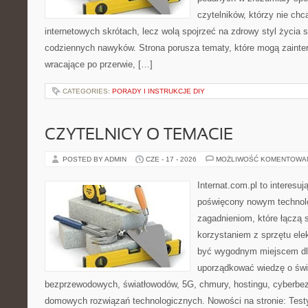
czytelników, którzy nie chc
internetowych skrótach, lecz wolą spojrzeć na zdrowy styl życia 
codziennych nawyków. Strona porusza tematy, które mogą zaint
wracające po przerwie, […]
CATEGORIES:
PORADY I INSTRUKCJE DIY
CZYTELNICY O TEMACIE
POSTED BY ADMIN
CZE - 17 - 2026
MOŻLIWOŚĆ KOMENTOWA
Internat.com.pl to interesu
poświęcony nowym technol
zagadnieniom, które łączą 
korzystaniem z sprzętu ele
być wygodnym miejscem dla
uporządkować wiedzę o świec
bezprzewodowych, światłowodów, 5G, chmury, hostingu, cyberbe
domowych rozwiązań technologicznych. Nowości na stronie: Testy