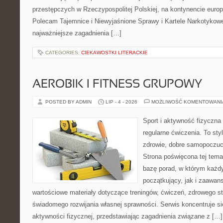
przestępczych w Rzeczypospolitej Polskiej, na kontynencie europ
Polecam Tajemnice i Niewyjaśnione Sprawy i Kartele Narkotykowe.
najważniejsze zagadnienia […]
CATEGORIES:
CIEKAWOSTKI LITERACKIE
AEROBIK I FITNESS GRUPOWY
POSTED BY ADMIN
LIP - 4 - 2026
MOŻLIWOŚĆ KOMENTOWAN
Sport i aktywność fizyczna 
regularne ćwiczenia. To sty
zdrowie, dobre samopoczuci
Strona poświęcona tej tem
bazę porad, w którym każdy
początkujący, jak i zaawa
wartościowe materiały dotyczące treningów, ćwiczeń, zdrowego st
świadomego rozwijania własnej sprawności. Serwis koncentruje s
aktywności fizycznej, przedstawiając zagadnienia związane z […]