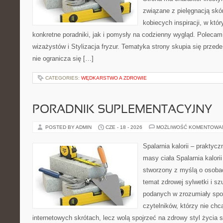
związane z pielęgnacją skó
kobiecych inspiracji, w kt
konkretne poradniki, jak i pomysły na codzienny wygląd. Polecam 
wizażystów i Stylizacja fryzur. Tematyka strony skupia się przed
nie ogranicza się […]
CATEGORIES:
WĘDKARSTWO A ZDROWIE
PORADNIK SUPLEMENTACYJNY
POSTED BY ADMIN
CZE - 18 - 2026
MOŻLIWOŚĆ KOMENTOWA
Spalarnia kalorii – praktyc
masy ciała Spalarnia kalorii
stworzony z myślą o osoba
temat zdrowej sylwetki i sz
podanych w zrozumiały spos
czytelników, którzy nie chc
internetowych skrótach, lecz wolą spojrzeć na zdrowy styl życia 