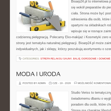
Bioarp24.pl to internetowa 
się wokół preparatów do pie
ciała. Strona może być pos
odniesienia dla osób, które
opartymi na składnikach roś
wpisuje się w rosnące zain
codzienną pielęgnacją. Polecamy Eko-makijaż i Kosmetyki zer
strony jest tematyka naturalnej pielęgnacji. Bioarp24.pl może za
indywidualnych, jak i sklepy, którzy poszukują asortymentu o sz
CATEGORIES:
STREFA RELAKSU SAUNY, BALIĘ OGRODOWE I DOMOWE
MODA I URODA
POSTED BY ADMIN
CZE - 19 - 2026
MOŻLIWOŚĆ KOMENTOWA
Studio Veriss to tematyczn
świadomemu dbaniu o wygl
poradom dla osób, które ch
Strona ma charakter lifesty