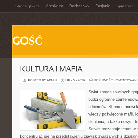
Archiwum
Dochodowy
Rosjanie
Strona główna
Spis Treści
GOŚĆ
KULTURA I MAFIA
POSTED BY ADMIN
LIP - 5 - 2026
MOŻLIWOŚĆ KOMENTOWAN
Świat zorganizowanych grup
budzi ogromne zainteresowa
odbiorców. Strona stanowi
wiedzy poświęcone mafii, i
działania, a także nowym f
Serwis prezentuje temat w 
koncentrując się na przedstawieniu zjawisk związanych z działal