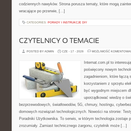
codziennych nawyków. Strona porusza tematy, które mogą zaint
wracające po przerwie, […]
CATEGORIES:
PORADY I INSTRUKCJE DIY
CZYTELNICY O TEMACIE
POSTED BY ADMIN
CZE - 17 - 2026
MOŻLIWOŚĆ KOMENTOWA
Internat.com.pl to interesu
poświęcony nowym technol
zagadnieniom, które łączą 
korzystaniem z sprzętu ele
być wygodnym miejscem dla
uporządkować wiedzę o świec
bezprzewodowych, światłowodów, 5G, chmury, hostingu, cyberbe
domowych rozwiązań technologicznych. Nowości na stronie: Testy
Poradniki Użytkownika. To serwis, w którym technologia zostaje
zrozumiały. Zamiast technicznego żargonu, czytelnik może […]