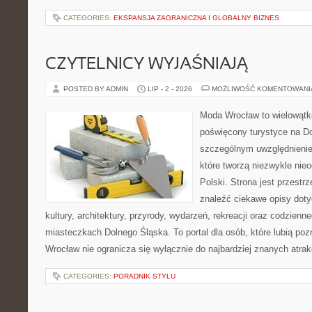
CATEGORIES:
EKSPANSJA ZAGRANICZNA I GLOBALNY BIZNES
CZYTELNICY WYJAŚNIAJĄ
POSTED BY ADMIN
LIP - 2 - 2026
MOŻLIWOŚĆ KOMENTOWAN
Moda Wrocław to wielowątk
poświęcony turystyce na D
szczególnym uwzględnienie
które tworzą niezwykle nie
Polski. Strona jest przestr
znaleźć ciekawe opisy dotyc
kultury, architektury, przyrody, wydarzeń, rekreacji oraz codzienn
miasteczkach Dolnego Śląska. To portal dla osób, które lubią poz
Wrocław nie ogranicza się wyłącznie do najbardziej znanych atrakc
CATEGORIES:
PORADNIK STYLU