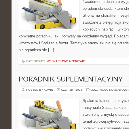
świadomemu dbaniu o wygl
poradom dla osób, które ch
Strona ma charakter lifesty
związane z pielęgnacją skó
kobiecych inspiracji, w kt
konkretne poradniki, jak i pomysły na codzienny wygląd. Polecam 
wizażystów i Stylizacja fryzur. Tematyka strony skupia się przed
nie ogranicza się […]
CATEGORIES:
WĘDKARSTWO A ZDROWIE
PORADNIK SUPLEMENTACYJNY
POSTED BY ADMIN
CZE - 18 - 2026
MOŻLIWOŚĆ KOMENTOWA
Spalarnia kalorii – praktyc
masy ciała Spalarnia kalorii
stworzony z myślą o osoba
temat zdrowej sylwetki i sz
podanych w zrozumiały spos