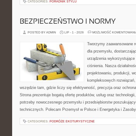
CATEGORIES:
PORADNIK STYLU
BEZPIECZEŃSTWO I NORMY
POSTED BY ADMIN
LIP - 1 - 2026
MOŻLIWOŚĆ KOMENTOWAN
Tworzymy zaawansowane ro
dla przemysłu, dostarczaj
urządzenia wykorzystujące
ciśnienia. Nasza działalnoś
projektowaniu, produkcji, w
kompleksowych rozwiązań, 
wszędzie tam, gdzie liczy się efektywność, precyzja oraz ochr
Strona prezentuje bogatą ofertę produktów, usług oraz technologii
potrzeby nowoczesnego przemysłu i przedsiębiorstw poszukując
technicznych. Polecam Przemysł w Polsce i Energetyka i Zasoby
CATEGORIES:
PODRÓŻE EKOTURYSTYCZNE