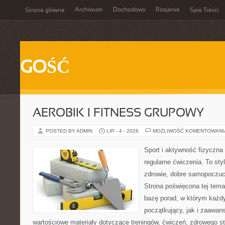
Archiwum
Dochodowy
Rosjanie
Strona główna
Spis Treści
GOŚĆ
AEROBIK I FITNESS GRUPOWY
POSTED BY ADMIN
LIP - 4 - 2026
MOŻLIWOŚĆ KOMENTOWAN
Sport i aktywność fizyczna 
regularne ćwiczenia. To sty
zdrowie, dobre samopoczuci
Strona poświęcona tej tem
bazę porad, w którym każdy
początkujący, jak i zaawa
wartościowe materiały dotyczące treningów, ćwiczeń, zdrowego st