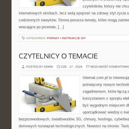
czytelników, którzy nie chc
internetowych skrótach, lecz wolą spojrzeć na zdrowy styl życia 
codziennych nawyków. Strona porusza tematy, które mogą zaint
wracające po przerwie, […]
CATEGORIES:
PORADY I INSTRUKCJE DIY
CZYTELNICY O TEMACIE
POSTED BY ADMIN
CZE - 17 - 2026
MOŻLIWOŚĆ KOMENTOWA
Internat.com.pl to interesu
poświęcony nowym technol
zagadnieniom, które łączą 
korzystaniem z sprzętu ele
być wygodnym miejscem dla
uporządkować wiedzę o świec
bezprzewodowych, światłowodów, 5G, chmury, hostingu, cyberbe
domowych rozwiązań technologicznych. Nowości na stronie: Testy