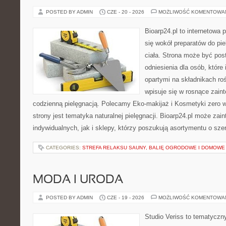
POSTED BY ADMIN
CZE - 20 - 2026
MOŻLIWOŚĆ KOMENTOWA
Bioarp24.pl to internetowa 
się wokół preparatów do pie
ciała. Strona może być pos
odniesienia dla osób, które
opartymi na składnikach roś
wpisuje się w rosnące zain
codzienną pielęgnacją. Polecamy Eko-makijaż i Kosmetyki zer
strony jest tematyka naturalnej pielęgnacji. Bioarp24.pl może za
indywidualnych, jak i sklepy, którzy poszukują asortymentu o sz
CATEGORIES:
STREFA RELAKSU SAUNY, BALIĘ OGRODOWE I DOMOWE
MODA I URODA
POSTED BY ADMIN
CZE - 19 - 2026
MOŻLIWOŚĆ KOMENTOWA
Studio Veriss to tematyczn