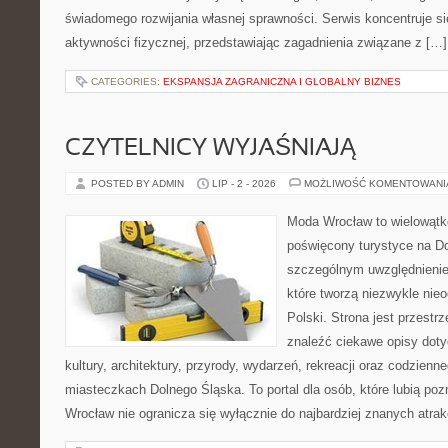
świadomego rozwijania własnej sprawności. Serwis koncentruje s
aktywności fizycznej, przedstawiając zagadnienia związane z […]
CATEGORIES:
EKSPANSJA ZAGRANICZNA I GLOBALNY BIZNES
CZYTELNICY WYJAŚNIAJĄ
POSTED BY ADMIN
LIP - 2 - 2026
MOŻLIWOŚĆ KOMENTOWAN
Moda Wrocław to wielowątk
poświęcony turystyce na D
szczególnym uwzględnienie
które tworzą niezwykle nie
Polski. Strona jest przestr
znaleźć ciekawe opisy dotyc
kultury, architektury, przyrody, wydarzeń, rekreacji oraz codzienn
miasteczkach Dolnego Śląska. To portal dla osób, które lubią poz
Wrocław nie ogranicza się wyłącznie do najbardziej znanych atrakc