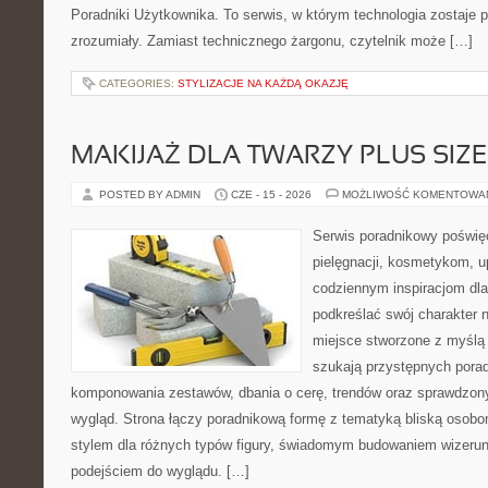
Poradniki Użytkownika. To serwis, w którym technologia zostaje
zrozumiały. Zamiast technicznego żargonu, czytelnik może […]
CATEGORIES:
STYLIZACJE NA KAŻDĄ OKAZJĘ
MAKIJAŻ DLA TWARZY PLUS SIZE
POSTED BY ADMIN
CZE - 15 - 2026
MOŻLIWOŚĆ KOMENTOWA
Serwis poradnikowy poświęc
pielęgnacji, kosmetykom, u
codziennym inspiracjom dla
podkreślać swój charakter n
miejsce stworzone z myślą 
szukają przystępnych pora
komponowania zestawów, dbania o cerę, trendów oraz sprawdzon
wygląd. Strona łączy poradnikową formę z tematyką bliską osobom
stylem dla różnych typów figury, świadomym budowaniem wizerun
podejściem do wyglądu. […]