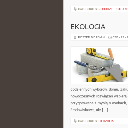
CATEGORIES:
PODRÓŻE EKOTURY
EKOLOGIA
POSTED BY ADMIN
CZE - 27 -
codziennych wyborów, domu, zakupó
nowoczesnych rozwiązań wspierając
przygotowana z myślą o osobach, 
środowiskowe, ale […]
CATEGORIES:
FILOZOFIA