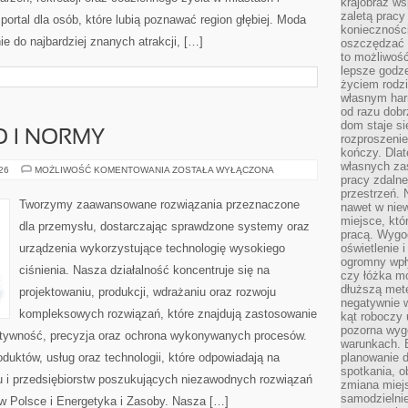
krajobraz w
zaletą pracy
ortal dla osób, które lubią poznawać region głębiej. Moda
koniecznośc
e do najbardziej znanych atrakcji, […]
oszczędzać c
to możliwość
lepsze godz
życiem rodz
własnym har
od razu dob
dom staje si
O I NORMY
rozproszenie
kończy. Dlat
własnych za
BEZPIECZEŃSTWO
026
MOŻLIWOŚĆ KOMENTOWANIA
ZOSTAŁA WYŁĄCZONA
pracy zdalne
I
NORMY
przestrzeń. 
Tworzymy zaawansowane rozwiązania przeznaczone
nawet w nie
miejsce, któ
dla przemysłu, dostarczając sprawdzone systemy oraz
pracą. Wygod
urządzenia wykorzystujące technologię wysokiego
oświetlenie 
ogromny wpł
ciśnienia. Nasza działalność koncentruje się na
czy łóżka m
dłuższą metę
projektowaniu, produkcji, wdrażaniu oraz rozwoju
negatywnie 
kompleksowych rozwiązań, które znajdują zastosowanie
kąt roboczy
pozorna wyg
ektywność, precyzja oraz ochrona wykonywanych procesów.
warunkach. 
oduktów, usług oraz technologii, które odpowiadają na
planowanie d
spotkania, 
 i przedsiębiorstw poszukujących niezawodnych rozwiązań
zmiana miej
samodzielni
 Polsce i Energetyka i Zasoby. Nasza […]