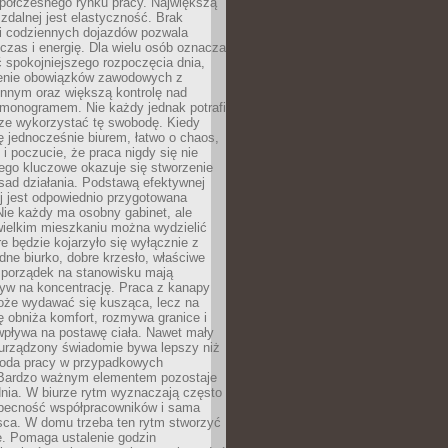
spółczesnego rynku pracy. Największą
 zdalnej jest elastyczność. Brak
i codziennych dojazdów pozwala
zas i energię. Dla wielu osób oznacza
 spokojniejszego rozpoczęcia dnia,
enie obowiązków zawodowych z
innym oraz większą kontrolę nad
monogramem. Nie każdy jednak potrafi
rze wykorzystać tę swobodę. Kiedy
ę jednocześnie biurem, łatwo o chaos,
 i poczucie, że praca nigdy się nie
ego kluczowe okazuje się stworzenie
sad działania. Podstawą efektywnej
j jest odpowiednio przygotowana
Nie każdy ma osobny gabinet, ale
wielkim mieszkaniu można wydzielić
re będzie kojarzyło się wyłącznie z
ne biurko, dobre krzesło, właściwe
i porządek na stanowisku mają
yw na koncentrację. Praca z kanapy
oże wydawać się kusząca, lecz na
 obniża komfort, rozmywa granice i
wpływa na postawę ciała. Nawet mały
 urządzony świadomie bywa lepszy niż
oda pracy w przypadkowych
Bardzo ważnym elementem pozostaje
nia. W biurze rytm wyznaczają często
obecność współpracowników i sama
sca. W domu trzeba ten rytm stworzyć
e. Pomaga ustalenie godzin