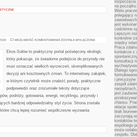
rozpoczęcia 
na początku 
STYCZNE
Wielu pracow
polegający n
zawodowych 
jest wykonan
codzienne sp
Lepszym roz
konkretne z
EKOLOGIA
 2026
MOŻLIWOŚĆ KOMENTOWANIA
ZOSTAŁA WYŁĄCZONA
między rolam
Praca zdaln
Ekos-Sułów to praktyczny portal poświęcony ekologii,
kontakcie z
spontaniczny
który pokazuje, że świadome podejście do przyrody nie
konsultacji 
wychwytywan
musi oznaczać wielkich wyrzeczeń, skomplikowanych
Dlatego ogr
decyzji ani kosztownych zmian. To internetowy zakątek,
formułowani
i precyzyjne
w którym czytelnik może znaleźć porady, praktyczne
zespół zdaln
podpowiedzi oraz zrozumiałe teksty dotyczące
narzędziach,
jest zaufani
w, podróży, gotowania, energii, recyklingu, przyrody i
przekazywani
chaosu. Pra
ych bardziej odpowiedzialny styl życia. Strona została
relacje społ
które chcą lepiej rozumieć współczesne wyzwania
brak biurowe
zaczynają o
kontaktów tw
wspólnego 
może osłabi
zespołu. Dla