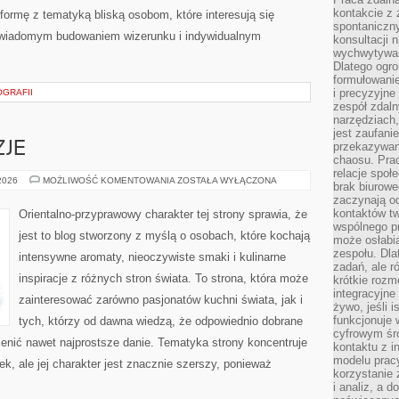
kontakcie z
formę z tematyką bliską osobom, które interesują się
spontaniczny
 świadomym budowaniem wizerunku i indywidualnym
konsultacji 
wychwytywan
Dlatego ogr
formułowani
i precyzyjne
OGRAFII
zespół zdaln
narzędziach,
jest zaufani
ZJE
przekazywani
chaosu. Pra
relacje społ
PERFUMY
 2026
MOŻLIWOŚĆ KOMENTOWANIA
ZOSTAŁA WYŁĄCZONA
brak biurowe
A
zaczynają o
OKAZJE
kontaktów tw
Orientalno-przyprawowy charakter tej strony sprawia, że
wspólnego 
jest to blog stworzony z myślą o osobach, które kochają
może osłabi
zespołu. Dla
intensywne aromaty, nieoczywiste smaki i kulinarne
zadań, ale 
inspiracje z różnych stron świata. To strona, która może
krótkie rozm
integracyjne
zainteresować zarówno pasjonatów kuchni świata, jak i
żywo, jeśli 
funkcjonuje 
tych, którzy od dawna wiedzą, że odpowiednio dobrane
cyfrowym śr
ienić nawet najprostsze danie. Tematyka strony koncentruje
kontaktu z 
modelu pracy
, ale jej charakter jest znacznie szerszy, ponieważ
korzystanie 
i analiz, a 