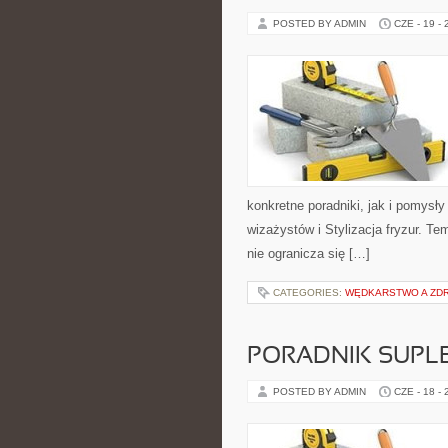
POSTED BY ADMIN
CZE - 19 -
konkretne poradniki, jak i pomysły
wizażystów i Stylizacja fryzur. T
nie ogranicza się […]
CATEGORIES:
WĘDKARSTWO A ZD
PORADNIK SUPL
POSTED BY ADMIN
CZE - 18 -