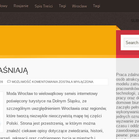
dowy
Rosjanie
Tagi
Tagi
Spis Treści
Wrocław
SUB
AŚNIAJĄ
Praca zdalna
osób atrakc
CZYTELNICY
026
MOŻLIWOŚĆ KOMENTOWANIA
ZOSTAŁA WYŁĄCZONA
modelu zatru
WYJAŚNIAJĄ
pracowników 
technologii,
Moda Wrocław to wielowątkowy serwis internetowy
pracy oraz d
poświęcony turystyce na Dolnym Śląsku, ze
domowe biur
zaczęło pełn
szczególnym uwzględnieniem Wrocławia oraz regionów,
wykonywani
które tworzą niezwykle nieoczywistą mapę tej części
jednych ozn
wyzwanie zw
Polski. Strona jest przestrzenią, w którym można
czasu i oddz
zawodowego.
znaleźć ciekawe opisy dotyczące zwiedzania, historii,
pewne: praca
ydarzeń, rekreacji oraz codziennego życia w miastach i