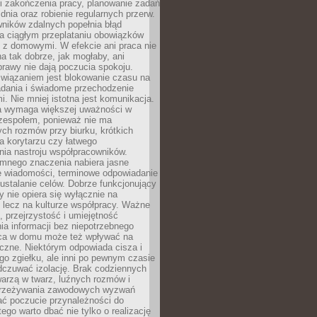
i zakończenia pracy, planowanie zadań
dnia oraz robienie regularnych przerw.
ników zdalnych popełnia błąd
a ciągłym przeplataniu obowiązków
z domowymi. W efekcie ani praca nie
a tak dobrze, jak mogłaby, ani
rawy nie dają poczucia spokoju.
wiązaniem jest blokowanie czasu na
adania i świadome przechodzenie
i. Nie mniej istotna jest komunikacja.
a wymaga większej uważności w
 zespołem, ponieważ nie ma
ch rozmów przy biurku, krótkich
na korytarzu czy łatwego
ia nastroju współpracowników.
omnego znaczenia nabiera jasne
e wiadomości, terminowe odpowiadanie
 ustalanie celów. Dobrze funkcjonujący
y nie opiera się wyłącznie na
 lecz na kulturze współpracy. Ważne
e, przejrzystość i umiejętność
a informacji bez niepotrzebnego
ca w domu może też wpływać na
eczne. Niektórym odpowiada cisza i
go zgiełku, ale inni po pewnym czasie
dczuwać izolację. Brak codziennych
arzą w twarz, luźnych rozmów i
przeżywania zawodowych wyzwań
ać poczucie przynależności do
tego warto dbać nie tylko o realizację