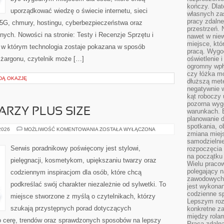
kończy. Dlat
uporządkować wiedzę o świecie internetu, sieci
własnych za
pracy zdalne
5G, chmury, hostingu, cyberbezpieczeństwa oraz
przestrzeń. 
ych. Nowości na stronie: Testy i Recenzje Sprzętu i
nawet w nie
miejsce, któ
, w którym technologia zostaje pokazana w sposób
pracą. Wygod
 żargonu, czytelnik może […]
oświetlenie 
ogromny wpł
czy łóżka m
DĄ OKAZJĘ
dłuższą metę
negatywnie 
kąt roboczy
pozorna wyg
ARZY PLUS SIZE
warunkach. 
planowanie d
spotkania, 
MAKIJAŻ
 2026
MOŻLIWOŚĆ KOMENTOWANIA
ZOSTAŁA WYŁĄCZONA
zmiana miej
DLA
TWARZY
samodzielni
PLUS
Serwis poradnikowy poświęcony jest stylowi,
rozpoczęcia 
SIZE
na początku 
pielęgnacji, kosmetykom, upiększaniu twarzy oraz
Wielu pracow
polegający n
codziennym inspiracjom dla osób, które chcą
zawodowych 
podkreślać swój charakter niezależnie od sylwetki. To
jest wykonan
codzienne sp
miejsce stworzone z myślą o czytelnikach, którzy
Lepszym roz
szukają przystępnych porad dotyczących
konkretne z
między rolam
 cerę, trendów oraz sprawdzonych sposobów na lepszy
Praca zdaln