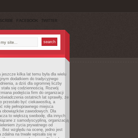
SCRIBE
FACEBOOK
TWITTER
 jeszcze kilka lat temu była dla wielu
yjnym dodatkiem do tradycyjnego
dnienia, a dziś dla ogromnej liczby
stała się codziennością. Rozwój
 zmiana podejścia firm do organizacji
oświadczenia ostatnich lat sprawiły, że
o przestało być ciekawostką, a
ić rolę pełnoprawnego miejsca
a obowiązków zawodowych. Dla
acza to większą swobodę, dla innych
iązane z samodyscypliną, organizacją
ieleniem życia prywatnego od
 Bez względu na ocenę, jedno jest
 zdalna na trwałe wpisała się w