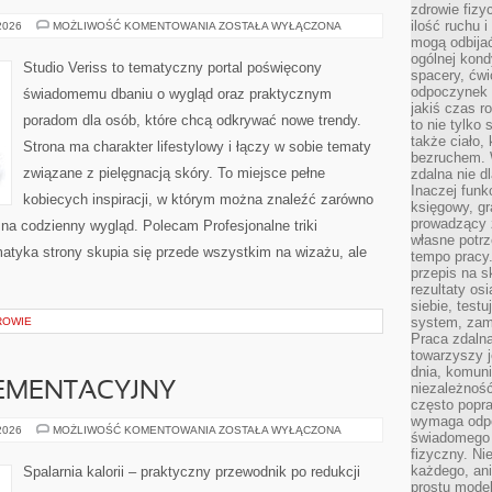
zdrowie fizy
ilość ruchu 
MODA
 2026
MOŻLIWOŚĆ KOMENTOWANIA
ZOSTAŁA WYŁĄCZONA
I
mogą odbijać
URODA
ogólnej kondy
Studio Veriss to tematyczny portal poświęcony
spacery, ćwi
odpoczynek o
świadomemu dbaniu o wygląd oraz praktycznym
jakiś czas r
poradom dla osób, które chcą odkrywać nowe trendy.
to nie tylko 
także ciało,
Strona ma charakter lifestylowy i łączy w sobie tematy
bezruchem. 
związane z pielęgnacją skóry. To miejsce pełne
zdalna nie d
Inaczej funk
kobiecych inspiracji, w którym można znaleźć zarówno
księgowy, gr
prowadzący 
 na codzienny wygląd. Polecam Profesjonalne triki
własne potrz
ematyka strony skupia się przede wszystkim na wizażu, ale
tempo pracy.
przepis na s
rezultaty os
siebie, test
system, zam
ROWIE
Praca zdaln
towarzyszy j
dnia, komuni
EMENTACYJNY
niezależność
często popra
wymaga odpo
PORADNIK
 2026
MOŻLIWOŚĆ KOMENTOWANIA
ZOSTAŁA WYŁĄCZONA
świadomego 
SUPLEMENTACYJNY
fizyczny. Ni
każdego, an
Spalarnia kalorii – praktyczny przewodnik po redukcji
prostu model