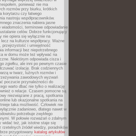
 zespołem, ponieważ nie ma
ch rozmów przy biurku, krótkich
na korytarzu czy łatwego
ia nastroju współpracowników.
omnego znaczenia nabiera jasne
e wiadomości, terminowe odpowiadanie
 ustalanie celów. Dobrze funkcjonujący
y nie opiera się wyłącznie na
 lecz na kulturze współpracy. Ważne
e, przejrzystość i umiejętność
a informacji bez niepotrzebnego
ca w domu może też wpływać na
eczne. Niektórym odpowiada cisza i
go zgiełku, ale inni po pewnym czasie
dczuwać izolację. Brak codziennych
arzą w twarz, luźnych rozmów i
przeżywania zawodowych wyzwań
ać poczucie przynależności do
tego warto dbać nie tylko o realizację
również o relacje. Czasem pomocne są
owy niezwiązane z pracą, spotkania
 online lub okazjonalne spotkania na
istnieje taka możliwość. Człowiek nie
wyłącznie zadaniowo, dlatego nawet w
odowisku potrzebuje zwykłego
innymi. W połowie rozważań o zdalnym
 widać też, jak istotne staje się
z rzetelnych źródeł wiedzy, poradników
dobrze przygotowany
katalog artykułów