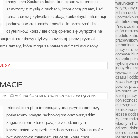
masy ciała Spalarnia kalorii to miejsce w internecie
warunkach m
w tym, aby 
stworzony z myślą o osobach, które chcą przemyśleć
zdalna codz
temat zdrowej sylwetki i szukają konkretnych informacji
uporządkowa
ale także n
podanych w zrozumiały sposób. To przestrzeń dla
Praca zdalna
osób atrakc
czytelników, którzy nie chcą opierać się wyłącznie na
modelu zatru
 spojrzeć na zdrowy styl życia szerzej: przez pryzmat
pracowników 
technologii,
usza tematy, które mogą zainteresować zarówno osoby
pracy oraz d
domowe biur
zaczęło pełn
wykonywani
JE DIY
jednych ozn
wyzwanie zw
czasu i oddz
zawodowego.
EMACIE
pewne: praca
krajobraz w
zaletą pracy
CZYTELNICY
 2026
MOŻLIWOŚĆ KOMENTOWANIA
ZOSTAŁA WYŁĄCZONA
O
koniecznośc
TEMACIE
oszczędzać c
Internat.com.pl to interesujący magazyn internetowy
to możliwość
lepsze godz
poświęcony nowym technologiom oraz wszystkim
życiem rodz
zagadnieniom, które łączą się z codziennym
własnym har
od razu dob
korzystaniem z sprzętu elektronicznego. Strona może
dom staje si
być wygodnym miejscem dla osób, które chcą
rozproszenie