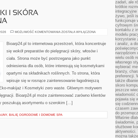
zadań, ale 
krótkie rozm
integracyjne
I I SKÓRA
żywo, jeśli 
NA
funkcjonuje 
cyfrowym śr
kontaktu z 
DERMOKOSMETYKI
 2026
MOŻLIWOŚĆ KOMENTOWANIA
ZOSTAŁA WYŁĄCZONA
modelu pracy
I
SKÓRA
korzystanie 
PROBLEMATYCZNA
Bioarp24.pl to internetowa przestrzeń, która koncentruje
i analiz, a 
poświęconyc
się wokół preparatów do pielęgnacji skóry, włosów i
narzędziom o
wielu osób 
ciała. Strona może być postrzegana jako punkt
własnego sty
odniesienia dla osób, które interesują się kosmetykami
wybierać met
branży, char
opartymi na składnikach roślinnych. To strona, która
preferencji.
wpisuje się w rosnące zainteresowanie łagodniejszą
także dbanie
skoro komput
 Eko-makijaż i Kosmetyki zero waste. Głównym motywem
jeszcze wie
wiadomość c
elęgnacji. Bioarp24.pl może zainteresować zarówno klientów
pojawia się 
rzy poszukują asortymentu o szerokim […]
się codzienn
czasem zaw
do przemęcze
AUNY, BALIĘ OGRODOWE I DOMOWE SPA
Właśnie dla
świadomie, 
służbowe kom
aktywności. 
można także