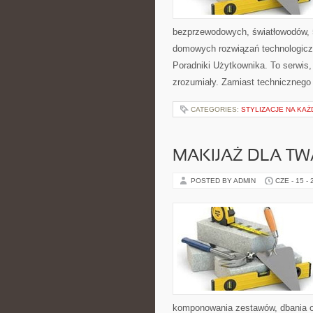
bezprzewodowych, światłowodów, 
domowych rozwiązań technologiczn
Poradniki Użytkownika. To serwis
zrozumiały. Zamiast technicznego
CATEGORIES:
STYLIZACJE NA KAŻ
MAKIJAŻ DLA TW
POSTED BY ADMIN
CZE - 15 -
komponowania zestawów, dbania o