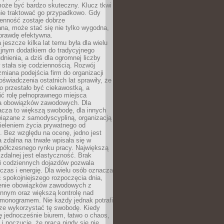
oże być bardzo skuteczny. Klucz tkwi
nie traktować go przypadkowo. Gdy
ienność zostaje dobrze
na, może stać się nie tylko wygodna,
aprawdę efektywna.
 jeszcze kilka lat temu była dla wielu
yjnym dodatkiem do tradycyjnego
dnienia, a dziś dla ogromnej liczby
stała się codziennością. Rozwój
 zmiana podejścia firm do organizacji
oświadczenia ostatnich lat sprawiły, że
o przestało być ciekawostką, a
ić rolę pełnoprawnego miejsca
a obowiązków zawodowych. Dla
acza to większą swobodę, dla innych
iązane z samodyscypliną, organizacją
ieleniem życia prywatnego od
 Bez względu na ocenę, jedno jest
 zdalna na trwałe wpisała się w
spółczesnego rynku pracy. Największą
 zdalnej jest elastyczność. Brak
i codziennych dojazdów pozwala
zas i energię. Dla wielu osób oznacza
 spokojniejszego rozpoczęcia dnia,
enie obowiązków zawodowych z
innym oraz większą kontrolę nad
monogramem. Nie każdy jednak potrafi
rze wykorzystać tę swobodę. Kiedy
ę jednocześnie biurem, łatwo o chaos,
 i poczucie, że praca nigdy się nie