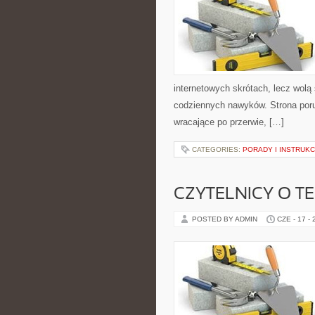
internetowych skrótach, lecz wolą
codziennych nawyków. Strona por
wracające po przerwie, […]
CATEGORIES:
PORADY I INSTRUKC
CZYTELNICY O T
POSTED BY ADMIN
CZE - 17 -