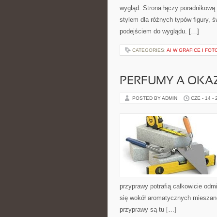
wygląd. Strona łączy poradnikową 
stylem dla różnych typów figury,
podejściem do wyglądu. […]
CATEGORIES:
AI W GRAFICE I FOT
PERFUMY A OKA
POSTED BY ADMIN
CZE - 14 -
przyprawy potrafią całkowicie odm
się wokół aromatycznych mieszanek
przyprawy są tu […]