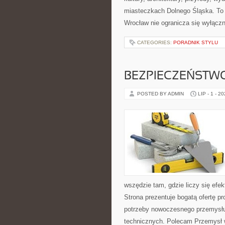
miasteczkach Dolnego Śląska. To p
Wrocław nie ogranicza się wyłączni
CATEGORIES:
PORADNIK STYLU
BEZPIECZEŃSTW
POSTED BY ADMIN
LIP - 1 - 2
wszędzie tam, gdzie liczy się ef
Strona prezentuje bogatą ofertę pr
potrzeby nowoczesnego przemysłu
technicznych. Polecam Przemysł w