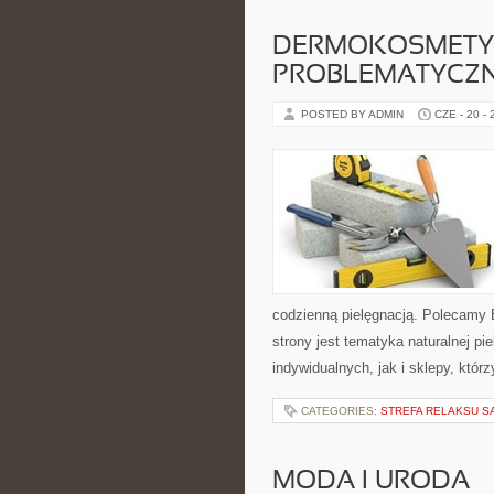
DERMOKOSMETYK
PROBLEMATYCZ
POSTED BY ADMIN
CZE - 20 -
codzienną pielęgnacją. Polecamy
strony jest tematyka naturalnej pi
indywidualnych, jak i sklepy, któ
CATEGORIES:
STREFA RELAKSU S
MODA I URODA