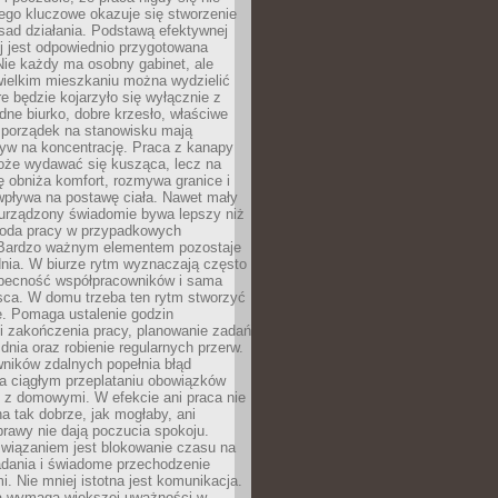
ego kluczowe okazuje się stworzenie
sad działania. Podstawą efektywnej
j jest odpowiednio przygotowana
Nie każdy ma osobny gabinet, ale
wielkim mieszkaniu można wydzielić
re będzie kojarzyło się wyłącznie z
ne biurko, dobre krzesło, właściwe
i porządek na stanowisku mają
yw na koncentrację. Praca z kanapy
oże wydawać się kusząca, lecz na
 obniża komfort, rozmywa granice i
wpływa na postawę ciała. Nawet mały
 urządzony świadomie bywa lepszy niż
oda pracy w przypadkowych
Bardzo ważnym elementem pozostaje
nia. W biurze rytm wyznaczają często
obecność współpracowników i sama
sca. W domu trzeba ten rytm stworzyć
e. Pomaga ustalenie godzin
i zakończenia pracy, planowanie zadań
dnia oraz robienie regularnych przerw.
ników zdalnych popełnia błąd
a ciągłym przeplataniu obowiązków
z domowymi. W efekcie ani praca nie
a tak dobrze, jak mogłaby, ani
rawy nie dają poczucia spokoju.
wiązaniem jest blokowanie czasu na
adania i świadome przechodzenie
i. Nie mniej istotna jest komunikacja.
a wymaga większej uważności w