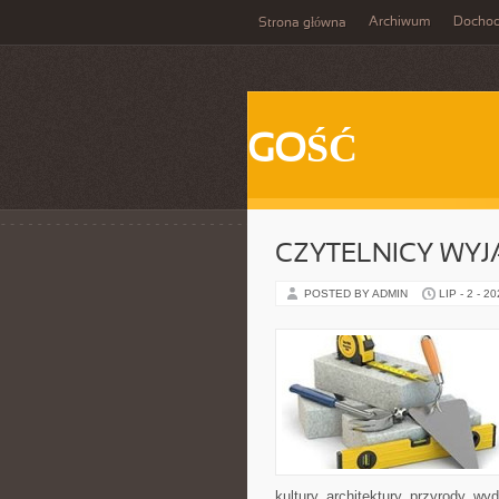
Archiwum
Docho
Strona główna
GOŚĆ
CZYTELNICY WYJ
POSTED BY ADMIN
LIP - 2 - 2
kultury, architektury, przyrody, w