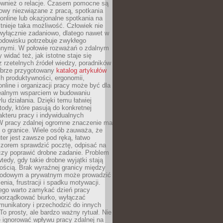
również o relacje. Czasem pomocne są
owy niezwiązane z pracą, spotkania
 online lub okazjonalne spotkania na
istnieje taka możliwość. Człowiek nie
wyłącznie zadaniowo, dlatego nawet w
odowisku potrzebuje zwykłego
innymi. W połowie rozważań o zdalnym
 widać też, jak istotne staje się
z rzetelnych źródeł wiedzy, poradników
dobrze przygotowany
katalog artykułów
h produktywności, ergonomii,
nline i organizacji pracy może być dla
realnym wsparciem w budowaniu
lu działania. Dzięki temu łatwiej
ody, które pasują do konkretnej
akteru pracy i indywidualnych
 W pracy zdalnej ogromne znaczenie ma
 o granice. Wiele osób zauważa, że
er jest zawsze pod ręką, łatwo
czorem sprawdzić pocztę, odpisać na
zy poprawić drobne zadanie. Problem
wtedy, gdy takie drobne wyjątki stają
ością. Brak wyraźnej granicy między
odowym a prywatnym może prowadzić
nia, frustracji i spadku motywacji.
tego warto zamykać dzień pracy
porządkować biurko, wyłączać
unikatory i przechodzić do innych
To prosty, ale bardzo ważny rytuał. Nie
 ignorować wpływu pracy zdalnej na