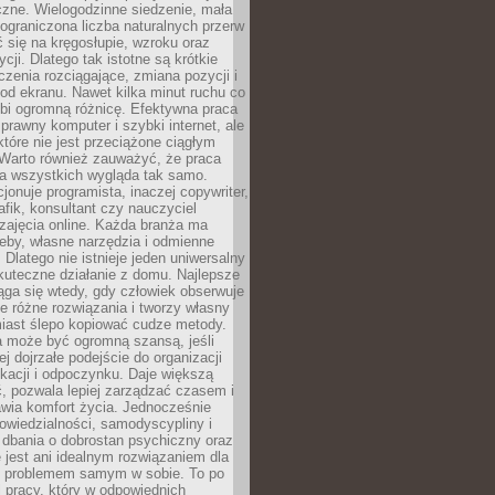
czne. Wielogodzinne siedzenie, mała
i ograniczona liczba naturalnych przerw
 się na kręgosłupie, wzroku oraz
cji. Dlatego tak istotne są krótkie
czenia rozciągające, zmiana pozycji i
d ekranu. Nawet kilka minut ruchu co
obi ogromną różnicę. Efektywna praca
sprawny komputer i szybki internet, ale
 które nie jest przeciążone ciągłym
Warto również zauważyć, że praca
la wszystkich wygląda tak samo.
cjonuje programista, inaczej copywriter,
afik, konsultant czy nauczyciel
zajęcia online. Każda branża ma
eby, własne narzędzia i odmienne
 Dlatego nie istnieje jeden uniwersalny
kuteczne działanie z domu. Najlepsze
iąga się wtedy, gdy człowiek obserwuje
uje różne rozwiązania i tworzy własny
iast ślepo kopiować cudze metody.
a może być ogromną szansą, jeśli
ej dojrzałe podejście do organizacji
kacji i odpoczynku. Daje większą
, pozwala lepiej zarządzać czasem i
wia komfort życia. Jednocześnie
wiedzialności, samodyscypliny i
dbania o dobrostan psychiczny oraz
e jest ani idealnym rozwiązaniem dla
i problemem samym w sobie. To po
 pracy, który w odpowiednich