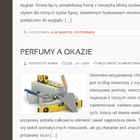
wygląd. Strona łączy poradnikową formę z tematyką bliską osobom
stylem dla różnych typów figury, świadomym budowaniem wizerun
podejściem do wyglądu. […]
CATEGORIES:
AI W GRAFICE I FOTOGRAFII
PERFUMY A OKAZJE
POSTED BY ADMIN
CZE - 14 - 2026
MOŻLIWOŚĆ KOMENTOWA
Orientalno-przyprawowy char
jest to blog stworzony z my
intensywne aromaty, nieocz
inspiracje z różnych stron 
zainteresować zarówno pasj
tych, którzy od dawna wied
przyprawy potrafią całkowicie odmienić nawet najprostsze danie.
się wokół aromatycznych mieszanek, ale jej charakter jest znacz
przyprawy są tu […]