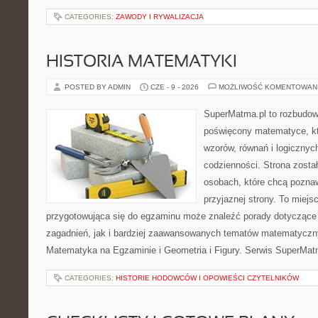
CATEGORIES:
ZAWODY I RYWALIZACJA
HISTORIA MATEMATYKI
POSTED BY ADMIN
CZE - 9 - 2026
MOŻLIWOŚĆ KOMENTOWAN
SuperMatma.pl to rozbudow
poświęcony matematyce, któ
wzorów, równań i logicznyc
codzienności. Strona zosta
osobach, które chcą poznaw
przyjaznej strony. To miej
przygotowująca się do egzaminu może znaleźć porady dotycząc
zagadnień, jak i bardziej zaawansowanych tematów matematyczn
Matematyka na Egzaminie i Geometria i Figury. Serwis SuperMatm
CATEGORIES:
HISTORIE HODOWCÓW I OPOWIEŚCI CZYTELNIKÓW