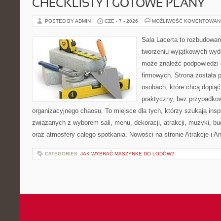
CHECKLISTY I GOTOWE PLANY
POSTED BY ADMIN
CZE - 7 - 2026
MOŻLIWOŚĆ KOMENTOWAN
Sala Lacerta to rozbudowa
tworzeniu wyjątkowych wyda
może znaleźć podpowiedzi
firmowych. Strona została 
osobach, które chcą dopią
praktyczny, bez przypadkow
organizacyjnego chaosu. To miejsce dla tych, którzy szukają ins
związanych z wyborem sali, menu, dekoracji, atrakcji, muzyki, b
oraz atmosfery całego spotkania. Nowości na stronie Atrakcje i A
CATEGORIES:
JAK WYBRAĆ MASZYNKĘ DO LODÓW?