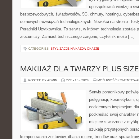
uporządkować wiedzę o świec
bezprzewodowych, światłowodów, 5G, chmury, hostingu, cyberbe
domowych rozwiązań technologicznych. Nowości na stronie: Testy
Poradniki Użytkownika. To serwis, w którym technologia zostaje
zrozumiały. Zamiast technicznego żargonu, czytelnik może […]
CATEGORIES:
STYLIZACJE NA KAŻDĄ OKAZJĘ
MAKIJAŻ DLA TWARZY PLUS SIZE
POSTED BY ADMIN
CZE - 15 - 2026
MOŻLIWOŚĆ KOMENTOWA
Serwis poradnikowy poświęc
pielęgnacji, kosmetykom, u
codziennym inspiracjom dla
podkreślać swój charakter n
miejsce stworzone z myślą 
szukają przystępnych pora
komponowania zestawów, dbania o cerę, trendów oraz sprawdzon