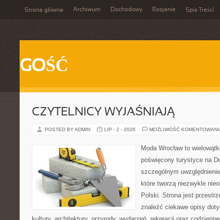
Archiwum
Dochodowy
Rosjanie
Strona główna
Spis Treści
GOŚĆ
CZYTELNICY WYJAŚNIAJĄ
POSTED BY ADMIN
LIP - 2 - 2026
MOŻLIWOŚĆ KOMENTOWAN
Moda Wrocław to wielowątk
poświęcony turystyce na D
szczególnym uwzględnienie
które tworzą niezwykle nie
Polski. Strona jest przestr
znaleźć ciekawe opisy dotyc
kultury, architektury, przyrody, wydarzeń, rekreacji oraz codzienn