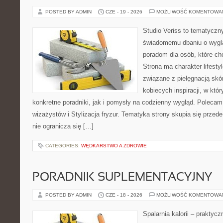
POSTED BY ADMIN
CZE - 19 - 2026
MOŻLIWOŚĆ KOMENTOWA
Studio Veriss to tematyczn
świadomemu dbaniu o wygl
poradom dla osób, które ch
Strona ma charakter lifesty
związane z pielęgnacją skó
kobiecych inspiracji, w kt
konkretne poradniki, jak i pomysły na codzienny wygląd. Polecam 
wizażystów i Stylizacja fryzur. Tematyka strony skupia się przed
nie ogranicza się […]
CATEGORIES:
WĘDKARSTWO A ZDROWIE
PORADNIK SUPLEMENTACYJNY
POSTED BY ADMIN
CZE - 18 - 2026
MOŻLIWOŚĆ KOMENTOWA
Spalarnia kalorii – praktyc