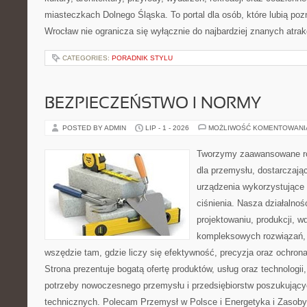
miasteczkach Dolnego Śląska. To portal dla osób, które lubią poz
Wrocław nie ogranicza się wyłącznie do najbardziej znanych atrakc
CATEGORIES:
PORADNIK STYLU
BEZPIECZEŃSTWO I NORMY
POSTED BY ADMIN
LIP - 1 - 2026
MOŻLIWOŚĆ KOMENTOWAN
Tworzymy zaawansowane ro
dla przemysłu, dostarczaj
urządzenia wykorzystujące
ciśnienia. Nasza działalnoś
projektowaniu, produkcji, w
kompleksowych rozwiązań, 
wszędzie tam, gdzie liczy się efektywność, precyzja oraz ochr
Strona prezentuje bogatą ofertę produktów, usług oraz technologii
potrzeby nowoczesnego przemysłu i przedsiębiorstw poszukując
technicznych. Polecam Przemysł w Polsce i Energetyka i Zasoby