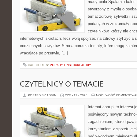
masy ciała Spalarnia kalorii
stworzony z myślą o osoba
temat zdrowej sylwetki i sz
podanych w zrozumiały spos
czytelników, którzy nie chc
internetowych skrótach, lecz wolą spojrzeć na zdrowy styl życia 
codziennych nawyków. Strona porusza tematy, które mogą zaint
wracające po przerwie, […]
CATEGORIES:
PORADY I INSTRUKCJE DIY
CZYTELNICY O TEMACIE
POSTED BY ADMIN
CZE - 17 - 2026
MOŻLIWOŚĆ KOMENTOWA
Internat.com.pl to interesu
poświęcony nowym technol
zagadnieniom, które łączą 
korzystaniem z sprzętu ele
być wygodnym miejscem dla