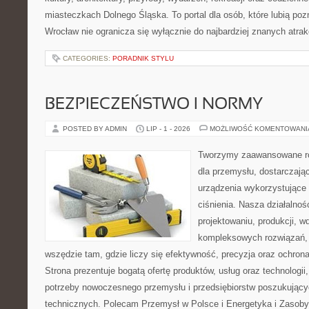
miasteczkach Dolnego Śląska. To portal dla osób, które lubią poz
Wrocław nie ogranicza się wyłącznie do najbardziej znanych atrakc
CATEGORIES:
PORADNIK STYLU
BEZPIECZEŃSTWO I NORMY
POSTED BY ADMIN
LIP - 1 - 2026
MOŻLIWOŚĆ KOMENTOWAN
Tworzymy zaawansowane ro
dla przemysłu, dostarczaj
urządzenia wykorzystujące
ciśnienia. Nasza działalnoś
projektowaniu, produkcji, w
kompleksowych rozwiązań, 
wszędzie tam, gdzie liczy się efektywność, precyzja oraz ochr
Strona prezentuje bogatą ofertę produktów, usług oraz technologii
potrzeby nowoczesnego przemysłu i przedsiębiorstw poszukując
technicznych. Polecam Przemysł w Polsce i Energetyka i Zasoby