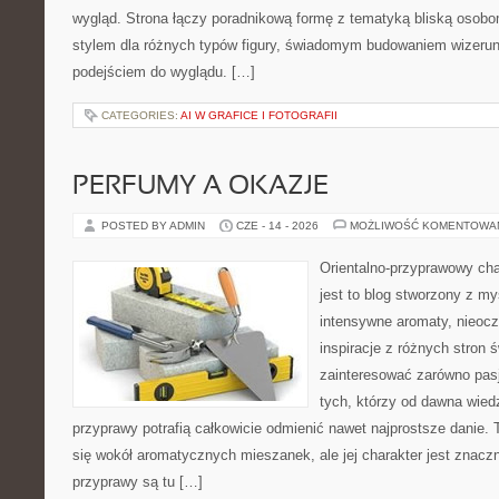
wygląd. Strona łączy poradnikową formę z tematyką bliską osobom
stylem dla różnych typów figury, świadomym budowaniem wizerun
podejściem do wyglądu. […]
CATEGORIES:
AI W GRAFICE I FOTOGRAFII
PERFUMY A OKAZJE
POSTED BY ADMIN
CZE - 14 - 2026
MOŻLIWOŚĆ KOMENTOWA
Orientalno-przyprawowy char
jest to blog stworzony z my
intensywne aromaty, nieocz
inspiracje z różnych stron 
zainteresować zarówno pasj
tych, którzy od dawna wied
przyprawy potrafią całkowicie odmienić nawet najprostsze danie.
się wokół aromatycznych mieszanek, ale jej charakter jest znacz
przyprawy są tu […]