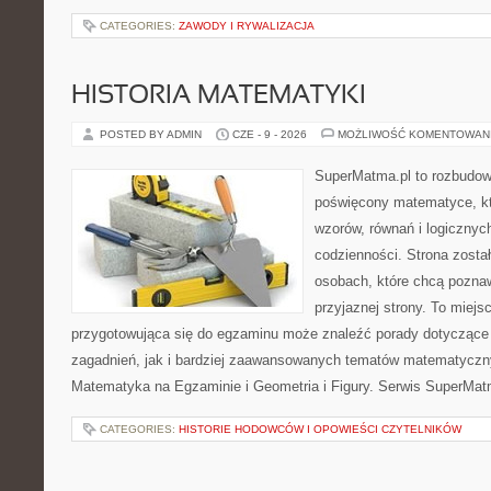
CATEGORIES:
ZAWODY I RYWALIZACJA
HISTORIA MATEMATYKI
POSTED BY ADMIN
CZE - 9 - 2026
MOŻLIWOŚĆ KOMENTOWAN
SuperMatma.pl to rozbudow
poświęcony matematyce, któ
wzorów, równań i logicznyc
codzienności. Strona zosta
osobach, które chcą poznaw
przyjaznej strony. To miej
przygotowująca się do egzaminu może znaleźć porady dotycząc
zagadnień, jak i bardziej zaawansowanych tematów matematyczn
Matematyka na Egzaminie i Geometria i Figury. Serwis SuperMatm
CATEGORIES:
HISTORIE HODOWCÓW I OPOWIEŚCI CZYTELNIKÓW