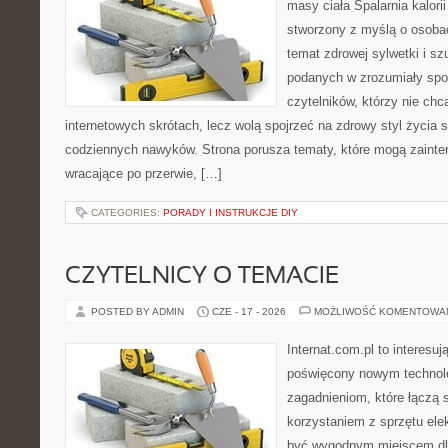
masy ciała Spalarnia kalorii
stworzony z myślą o osoba
temat zdrowej sylwetki i sz
podanych w zrozumiały spos
czytelników, którzy nie chc
internetowych skrótach, lecz wolą spojrzeć na zdrowy styl życia 
codziennych nawyków. Strona porusza tematy, które mogą zaint
wracające po przerwie, […]
CATEGORIES:
PORADY I INSTRUKCJE DIY
CZYTELNICY O TEMACIE
POSTED BY ADMIN
CZE - 17 - 2026
MOŻLIWOŚĆ KOMENTOWA
Internat.com.pl to interesu
poświęcony nowym technol
zagadnieniom, które łączą 
korzystaniem z sprzętu ele
być wygodnym miejscem dla