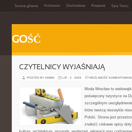
Archiwum
Dochodowy
Rosjanie
Strona główna
Spis Treści
GOŚĆ
CZYTELNICY WYJAŚNIAJĄ
POSTED BY ADMIN
LIP - 2 - 2026
MOŻLIWOŚĆ KOMENTOWAN
Moda Wrocław to wielowątk
poświęcony turystyce na D
szczególnym uwzględnienie
które tworzą niezwykle nie
Polski. Strona jest przestr
znaleźć ciekawe opisy dotyc
kultury, architektury, przyrody, wydarzeń, rekreacji oraz codzienn