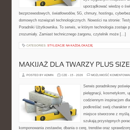
uporządkować wiedzę o świec
bezprzewodowych, światłowodów, 5G, chmury, hostingu, cyberbe
domowych rozwiązań technologicznych. Nowości na stronie: Testy
Poradniki Użytkownika. To serwis, w którym technologia zostaje
zrozumiały. Zamiast technicznego żargonu, czytelnik może […]
CATEGORIES:
STYLIZACJE NA KAŻDĄ OKAZJĘ
MAKIJAŻ DLA TWARZY PLUS SIZE
POSTED BY ADMIN
CZE - 15 - 2026
MOŻLIWOŚĆ KOMENTOWA
Serwis poradnikowy poświęc
pielęgnacji, kosmetykom, u
codziennym inspiracjom dla
podkreślać swój charakter n
miejsce stworzone z myślą 
szukają przystępnych pora
komponowania zestawów, dbania o cerę, trendów oraz sprawdzon