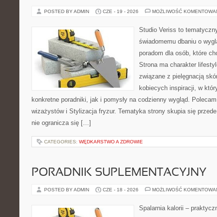
POSTED BY ADMIN
CZE - 19 - 2026
MOŻLIWOŚĆ KOMENTOWA
Studio Veriss to tematyczn
świadomemu dbaniu o wygl
poradom dla osób, które ch
Strona ma charakter lifesty
związane z pielęgnacją skó
kobiecych inspiracji, w kt
konkretne poradniki, jak i pomysły na codzienny wygląd. Polecam 
wizażystów i Stylizacja fryzur. Tematyka strony skupia się przed
nie ogranicza się […]
CATEGORIES:
WĘDKARSTWO A ZDROWIE
PORADNIK SUPLEMENTACYJNY
POSTED BY ADMIN
CZE - 18 - 2026
MOŻLIWOŚĆ KOMENTOWA
Spalarnia kalorii – praktyc