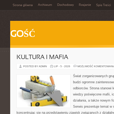
Archiwum
Dochodowy
Rosjanie
Strona główna
Spis Treści
GOŚĆ
KULTURA I MAFIA
POSTED BY ADMIN
LIP - 5 - 2026
MOŻLIWOŚĆ KOMENTOWAN
Świat zorganizowanych grup
budzi ogromne zainteresowa
odbiorców. Strona stanowi
wiedzy poświęcone mafii, i
działania, a także nowym f
Serwis prezentuje temat w 
koncentrując się na przedstawieniu zjawisk związanych z działal