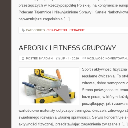
przestępczych w Rzeczypospolitej Polskiej, na kontynencie europ
Polecam Tajemnice i Niewyjaśnione Sprawy i Kartele Narkotykowe.
najważniejsze zagadnienia […]
CATEGORIES:
CIEKAWOSTKI LITERACKIE
AEROBIK I FITNESS GRUPOWY
POSTED BY ADMIN
LIP - 4 - 2026
MOŻLIWOŚĆ KOMENTOWAN
Sport i aktywność fizyczna 
regularne ćwiczenia. To sty
zdrowie, dobre samopoczuci
Strona poświęcona tej tem
bazę porad, w którym każdy
początkujący, jak i zaawa
wartościowe materiały dotyczące treningów, ćwiczeń, zdrowego st
świadomego rozwijania własnej sprawności. Serwis koncentruje s
aktywności fizycznej, przedstawiając zagadnienia związane z […]