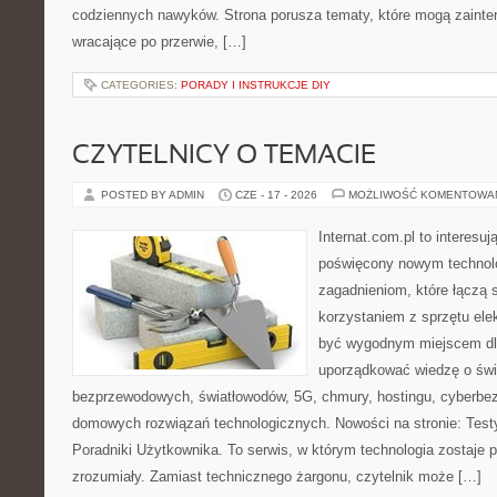
codziennych nawyków. Strona porusza tematy, które mogą zaint
wracające po przerwie, […]
CATEGORIES:
PORADY I INSTRUKCJE DIY
CZYTELNICY O TEMACIE
POSTED BY ADMIN
CZE - 17 - 2026
MOŻLIWOŚĆ KOMENTOWA
Internat.com.pl to interesu
poświęcony nowym technol
zagadnieniom, które łączą 
korzystaniem z sprzętu ele
być wygodnym miejscem dla
uporządkować wiedzę o świec
bezprzewodowych, światłowodów, 5G, chmury, hostingu, cyberbe
domowych rozwiązań technologicznych. Nowości na stronie: Testy
Poradniki Użytkownika. To serwis, w którym technologia zostaje
zrozumiały. Zamiast technicznego żargonu, czytelnik może […]