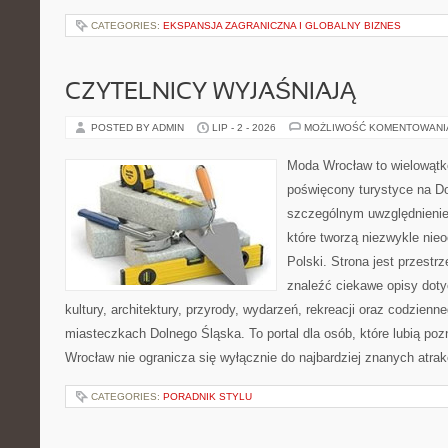
CATEGORIES:
EKSPANSJA ZAGRANICZNA I GLOBALNY BIZNES
CZYTELNICY WYJAŚNIAJĄ
POSTED BY ADMIN
LIP - 2 - 2026
MOŻLIWOŚĆ KOMENTOWAN
Moda Wrocław to wielowątk
poświęcony turystyce na D
szczególnym uwzględnienie
które tworzą niezwykle nie
Polski. Strona jest przestr
znaleźć ciekawe opisy dotyc
kultury, architektury, przyrody, wydarzeń, rekreacji oraz codzienn
miasteczkach Dolnego Śląska. To portal dla osób, które lubią poz
Wrocław nie ogranicza się wyłącznie do najbardziej znanych atrakc
CATEGORIES:
PORADNIK STYLU