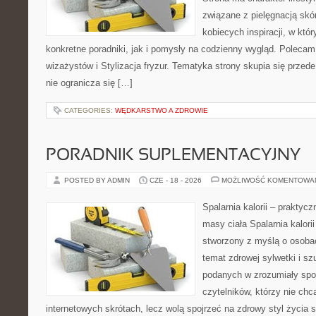
związane z pielęgnacją skó
kobiecych inspiracji, w kt
konkretne poradniki, jak i pomysły na codzienny wygląd. Polecam 
wizażystów i Stylizacja fryzur. Tematyka strony skupia się przed
nie ogranicza się […]
CATEGORIES:
WĘDKARSTWO A ZDROWIE
PORADNIK SUPLEMENTACYJNY
POSTED BY ADMIN
CZE - 18 - 2026
MOŻLIWOŚĆ KOMENTOWA
Spalarnia kalorii – praktyc
masy ciała Spalarnia kalorii
stworzony z myślą o osoba
temat zdrowej sylwetki i sz
podanych w zrozumiały spos
czytelników, którzy nie chc
internetowych skrótach, lecz wolą spojrzeć na zdrowy styl życia 