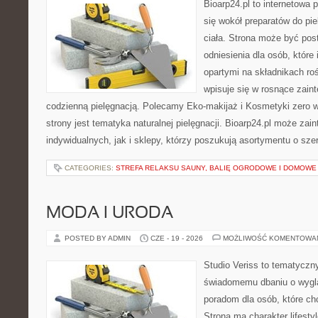
Bioarp24.pl to internetowa 
się wokół preparatów do pie
ciała. Strona może być pos
odniesienia dla osób, które
opartymi na składnikach roś
wpisuje się w rosnące zain
codzienną pielęgnacją. Polecamy Eko-makijaż i Kosmetyki zer
strony jest tematyka naturalnej pielęgnacji. Bioarp24.pl może za
indywidualnych, jak i sklepy, którzy poszukują asortymentu o sz
CATEGORIES:
STREFA RELAKSU SAUNY, BALIĘ OGRODOWE I DOMOWE
MODA I URODA
POSTED BY ADMIN
CZE - 19 - 2026
MOŻLIWOŚĆ KOMENTOWA
Studio Veriss to tematyczn
świadomemu dbaniu o wygl
poradom dla osób, które ch
Strona ma charakter lifesty