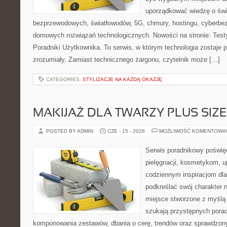
uporządkować wiedzę o świec
bezprzewodowych, światłowodów, 5G, chmury, hostingu, cyberbe
domowych rozwiązań technologicznych. Nowości na stronie: Testy
Poradniki Użytkownika. To serwis, w którym technologia zostaje
zrozumiały. Zamiast technicznego żargonu, czytelnik może […]
CATEGORIES:
STYLIZACJE NA KAŻDĄ OKAZJĘ
MAKIJAŻ DLA TWARZY PLUS SIZE
POSTED BY ADMIN
CZE - 15 - 2026
MOŻLIWOŚĆ KOMENTOWA
Serwis poradnikowy poświęc
pielęgnacji, kosmetykom, u
codziennym inspiracjom dla
podkreślać swój charakter n
miejsce stworzone z myślą 
szukają przystępnych pora
komponowania zestawów, dbania o cerę, trendów oraz sprawdzon