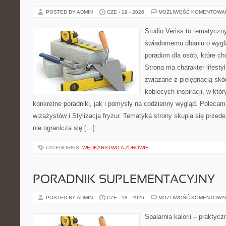
POSTED BY ADMIN
CZE - 19 - 2026
MOŻLIWOŚĆ KOMENTOWA
Studio Veriss to tematyczn
świadomemu dbaniu o wygl
poradom dla osób, które ch
Strona ma charakter lifesty
związane z pielęgnacją skó
kobiecych inspiracji, w kt
konkretne poradniki, jak i pomysły na codzienny wygląd. Polecam 
wizażystów i Stylizacja fryzur. Tematyka strony skupia się przed
nie ogranicza się […]
CATEGORIES:
WĘDKARSTWO A ZDROWIE
PORADNIK SUPLEMENTACYJNY
POSTED BY ADMIN
CZE - 18 - 2026
MOŻLIWOŚĆ KOMENTOWA
Spalarnia kalorii – praktyc