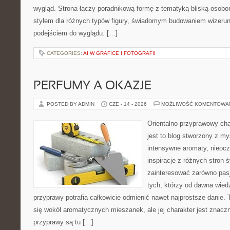
wygląd. Strona łączy poradnikową formę z tematyką bliską osobom
stylem dla różnych typów figury, świadomym budowaniem wizerun
podejściem do wyglądu. […]
CATEGORIES:
AI W GRAFICE I FOTOGRAFII
PERFUMY A OKAZJE
POSTED BY ADMIN
CZE - 14 - 2026
MOŻLIWOŚĆ KOMENTOWA
Orientalno-przyprawowy char
jest to blog stworzony z my
intensywne aromaty, nieocz
inspiracje z różnych stron 
zainteresować zarówno pasj
tych, którzy od dawna wied
przyprawy potrafią całkowicie odmienić nawet najprostsze danie.
się wokół aromatycznych mieszanek, ale jej charakter jest znacz
przyprawy są tu […]