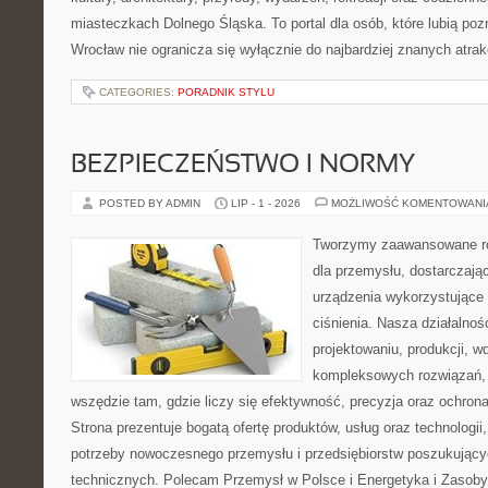
miasteczkach Dolnego Śląska. To portal dla osób, które lubią poz
Wrocław nie ogranicza się wyłącznie do najbardziej znanych atrakc
CATEGORIES:
PORADNIK STYLU
BEZPIECZEŃSTWO I NORMY
POSTED BY ADMIN
LIP - 1 - 2026
MOŻLIWOŚĆ KOMENTOWAN
Tworzymy zaawansowane ro
dla przemysłu, dostarczaj
urządzenia wykorzystujące
ciśnienia. Nasza działalnoś
projektowaniu, produkcji, w
kompleksowych rozwiązań, 
wszędzie tam, gdzie liczy się efektywność, precyzja oraz ochr
Strona prezentuje bogatą ofertę produktów, usług oraz technologii
potrzeby nowoczesnego przemysłu i przedsiębiorstw poszukując
technicznych. Polecam Przemysł w Polsce i Energetyka i Zasoby