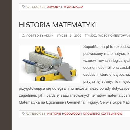
CATEGORIES:
ZAWODY I RYWALIZACJA
HISTORIA MATEMATYKI
POSTED BY ADMIN
CZE - 9 - 2026
MOŻLIWOŚĆ KOMENTOWAN
SuperMatma.pl to rozbudow
poświęcony matematyce, któ
wzorów, równań i logicznyc
codzienności. Strona zosta
osobach, które chcą poznaw
przyjaznej strony. To miej
przygotowująca się do egzaminu może znaleźć porady dotycząc
zagadnień, jak i bardziej zaawansowanych tematów matematyczn
Matematyka na Egzaminie i Geometria i Figury. Serwis SuperMatm
CATEGORIES:
HISTORIE HODOWCÓW I OPOWIEŚCI CZYTELNIKÓW