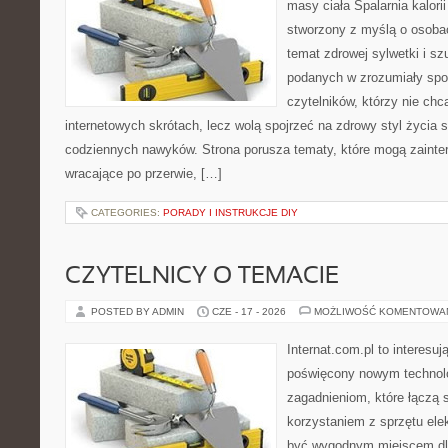
masy ciała Spalarnia kalorii
stworzony z myślą o osoba
temat zdrowej sylwetki i sz
podanych w zrozumiały spos
czytelników, którzy nie chc
internetowych skrótach, lecz wolą spojrzeć na zdrowy styl życia 
codziennych nawyków. Strona porusza tematy, które mogą zaint
wracające po przerwie, […]
CATEGORIES:
PORADY I INSTRUKCJE DIY
CZYTELNICY O TEMACIE
POSTED BY ADMIN
CZE - 17 - 2026
MOŻLIWOŚĆ KOMENTOWA
Internat.com.pl to interesu
poświęcony nowym technol
zagadnieniom, które łączą 
korzystaniem z sprzętu ele
być wygodnym miejscem dla