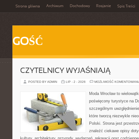
Archiwum
Dochodowy
Rosjanie
Strona główna
Spis Treści
GOŚĆ
CZYTELNICY WYJAŚNIAJĄ
POSTED BY ADMIN
LIP - 2 - 2026
MOŻLIWOŚĆ KOMENTOWAN
Moda Wrocław to wielowątk
poświęcony turystyce na D
szczególnym uwzględnienie
które tworzą niezwykle nie
Polski. Strona jest przestr
znaleźć ciekawe opisy dotyc
kultury, architektury, przyrody, wydarzeń, rekreacji oraz codzienn