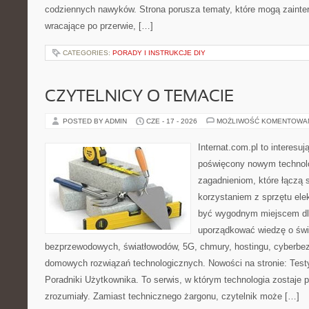
codziennych nawyków. Strona porusza tematy, które mogą zaint
wracające po przerwie, […]
CATEGORIES:
PORADY I INSTRUKCJE DIY
CZYTELNICY O TEMACIE
POSTED BY ADMIN
CZE - 17 - 2026
MOŻLIWOŚĆ KOMENTOWA
Internat.com.pl to interesu
poświęcony nowym technol
zagadnieniom, które łączą 
korzystaniem z sprzętu ele
być wygodnym miejscem dla
uporządkować wiedzę o świec
bezprzewodowych, światłowodów, 5G, chmury, hostingu, cyberbe
domowych rozwiązań technologicznych. Nowości na stronie: Testy
Poradniki Użytkownika. To serwis, w którym technologia zostaje
zrozumiały. Zamiast technicznego żargonu, czytelnik może […]