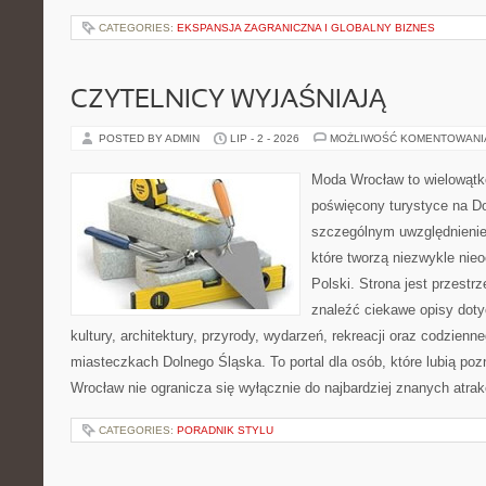
CATEGORIES:
EKSPANSJA ZAGRANICZNA I GLOBALNY BIZNES
CZYTELNICY WYJAŚNIAJĄ
POSTED BY ADMIN
LIP - 2 - 2026
MOŻLIWOŚĆ KOMENTOWAN
Moda Wrocław to wielowątk
poświęcony turystyce na D
szczególnym uwzględnienie
które tworzą niezwykle nie
Polski. Strona jest przestr
znaleźć ciekawe opisy dotyc
kultury, architektury, przyrody, wydarzeń, rekreacji oraz codzienn
miasteczkach Dolnego Śląska. To portal dla osób, które lubią poz
Wrocław nie ogranicza się wyłącznie do najbardziej znanych atrakc
CATEGORIES:
PORADNIK STYLU