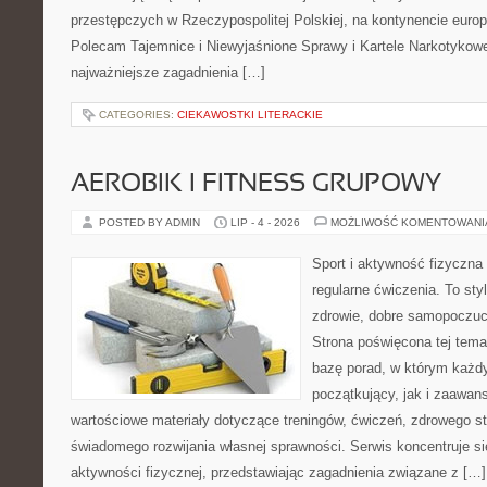
przestępczych w Rzeczypospolitej Polskiej, na kontynencie europ
Polecam Tajemnice i Niewyjaśnione Sprawy i Kartele Narkotykowe.
najważniejsze zagadnienia […]
CATEGORIES:
CIEKAWOSTKI LITERACKIE
AEROBIK I FITNESS GRUPOWY
POSTED BY ADMIN
LIP - 4 - 2026
MOŻLIWOŚĆ KOMENTOWAN
Sport i aktywność fizyczna 
regularne ćwiczenia. To sty
zdrowie, dobre samopoczuci
Strona poświęcona tej tem
bazę porad, w którym każdy
początkujący, jak i zaawa
wartościowe materiały dotyczące treningów, ćwiczeń, zdrowego st
świadomego rozwijania własnej sprawności. Serwis koncentruje s
aktywności fizycznej, przedstawiając zagadnienia związane z […]