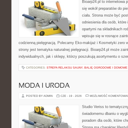
Bioarp24.pl to internetowa 
się wokół preparatów do pie
ciała. Strona może być pos
odniesienia dla osób, które
opartymi na składnikach roś
wpisuje się w rosnące zain
codzienną pielęgnacją. Polecamy Eko-makijaż i Kosmetyki zer
strony jest tematyka naturalnej pielęgnacji. Bioarp24.pl może za
indywidualnych, jak i sklepy, którzy poszukują asortymentu o sz
CATEGORIES:
STREFA RELAKSU SAUNY, BALIĘ OGRODOWE I DOMOWE
MODA I URODA
POSTED BY ADMIN
CZE - 19 - 2026
MOŻLIWOŚĆ KOMENTOWA
Studio Veriss to tematyczn
świadomemu dbaniu o wygl
poradom dla osób, które ch
Strona ma charakter lifesty