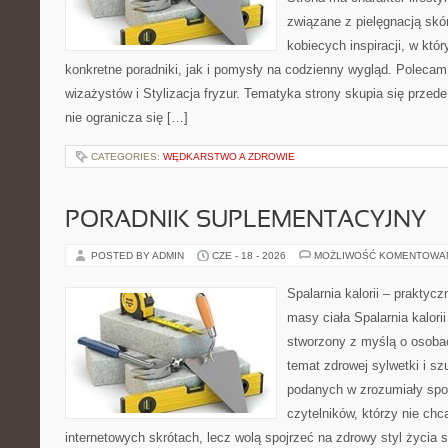
związane z pielęgnacją skó
kobiecych inspiracji, w kt
konkretne poradniki, jak i pomysły na codzienny wygląd. Polecam 
wizażystów i Stylizacja fryzur. Tematyka strony skupia się przed
nie ogranicza się […]
CATEGORIES:
WĘDKARSTWO A ZDROWIE
PORADNIK SUPLEMENTACYJNY
POSTED BY ADMIN
CZE - 18 - 2026
MOŻLIWOŚĆ KOMENTOWA
Spalarnia kalorii – praktyc
masy ciała Spalarnia kalorii
stworzony z myślą o osoba
temat zdrowej sylwetki i sz
podanych w zrozumiały spos
czytelników, którzy nie chc
internetowych skrótach, lecz wolą spojrzeć na zdrowy styl życia 