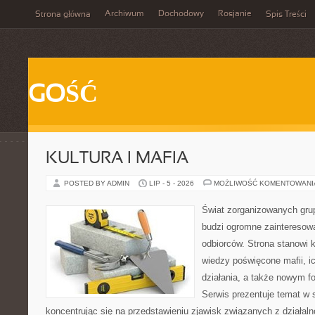
Archiwum
Dochodowy
Rosjanie
Strona główna
Spis Treści
GOŚĆ
KULTURA I MAFIA
POSTED BY ADMIN
LIP - 5 - 2026
MOŻLIWOŚĆ KOMENTOWAN
Świat zorganizowanych grup
budzi ogromne zainteresowa
odbiorców. Strona stanowi
wiedzy poświęcone mafii, i
działania, a także nowym f
Serwis prezentuje temat w 
koncentrując się na przedstawieniu zjawisk związanych z działal