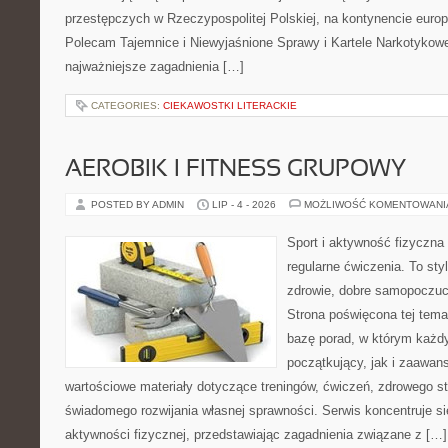
przestępczych w Rzeczypospolitej Polskiej, na kontynencie europ
Polecam Tajemnice i Niewyjaśnione Sprawy i Kartele Narkotykowe.
najważniejsze zagadnienia […]
CATEGORIES:
CIEKAWOSTKI LITERACKIE
AEROBIK I FITNESS GRUPOWY
POSTED BY ADMIN
LIP - 4 - 2026
MOŻLIWOŚĆ KOMENTOWAN
Sport i aktywność fizyczna 
regularne ćwiczenia. To sty
zdrowie, dobre samopoczuci
Strona poświęcona tej tem
bazę porad, w którym każdy
początkujący, jak i zaawa
wartościowe materiały dotyczące treningów, ćwiczeń, zdrowego st
świadomego rozwijania własnej sprawności. Serwis koncentruje s
aktywności fizycznej, przedstawiając zagadnienia związane z […]