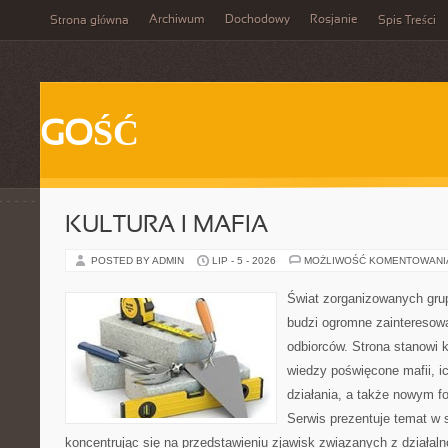
Archiwum
Dochodowy
Rosjanie
Strona główna
Spis Treści
GOŚĆ
KULTURA I MAFIA
POSTED BY ADMIN
LIP - 5 - 2026
MOŻLIWOŚĆ KOMENTOWAN
Świat zorganizowanych grup
budzi ogromne zainteresowa
odbiorców. Strona stanowi
wiedzy poświęcone mafii, i
działania, a także nowym f
Serwis prezentuje temat w 
koncentrując się na przedstawieniu zjawisk związanych z działal