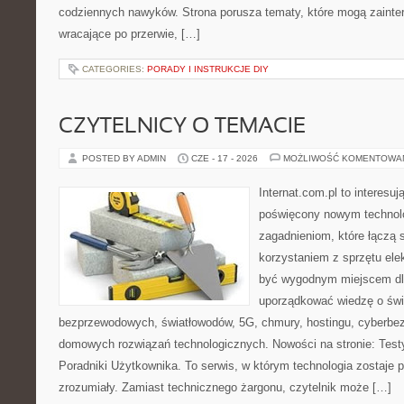
codziennych nawyków. Strona porusza tematy, które mogą zaint
wracające po przerwie, […]
CATEGORIES:
PORADY I INSTRUKCJE DIY
CZYTELNICY O TEMACIE
POSTED BY ADMIN
CZE - 17 - 2026
MOŻLIWOŚĆ KOMENTOWA
Internat.com.pl to interesu
poświęcony nowym technol
zagadnieniom, które łączą 
korzystaniem z sprzętu ele
być wygodnym miejscem dla
uporządkować wiedzę o świec
bezprzewodowych, światłowodów, 5G, chmury, hostingu, cyberbe
domowych rozwiązań technologicznych. Nowości na stronie: Testy
Poradniki Użytkownika. To serwis, w którym technologia zostaje
zrozumiały. Zamiast technicznego żargonu, czytelnik może […]