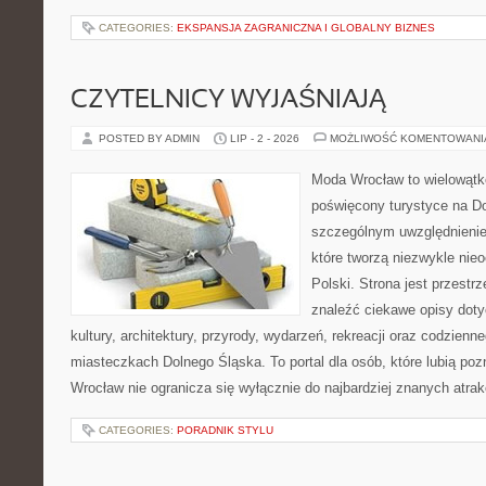
CATEGORIES:
EKSPANSJA ZAGRANICZNA I GLOBALNY BIZNES
CZYTELNICY WYJAŚNIAJĄ
POSTED BY ADMIN
LIP - 2 - 2026
MOŻLIWOŚĆ KOMENTOWAN
Moda Wrocław to wielowątk
poświęcony turystyce na D
szczególnym uwzględnienie
które tworzą niezwykle nie
Polski. Strona jest przestr
znaleźć ciekawe opisy dotyc
kultury, architektury, przyrody, wydarzeń, rekreacji oraz codzienn
miasteczkach Dolnego Śląska. To portal dla osób, które lubią poz
Wrocław nie ogranicza się wyłącznie do najbardziej znanych atrakc
CATEGORIES:
PORADNIK STYLU