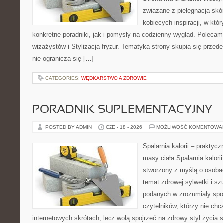
związane z pielęgnacją skó
kobiecych inspiracji, w kt
konkretne poradniki, jak i pomysły na codzienny wygląd. Polecam 
wizażystów i Stylizacja fryzur. Tematyka strony skupia się przed
nie ogranicza się […]
CATEGORIES:
WĘDKARSTWO A ZDROWIE
PORADNIK SUPLEMENTACYJNY
POSTED BY ADMIN
CZE - 18 - 2026
MOŻLIWOŚĆ KOMENTOWA
Spalarnia kalorii – praktyc
masy ciała Spalarnia kalorii
stworzony z myślą o osoba
temat zdrowej sylwetki i sz
podanych w zrozumiały spos
czytelników, którzy nie chc
internetowych skrótach, lecz wolą spojrzeć na zdrowy styl życia 