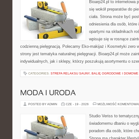
Bioarp24.pl to internetowa 
się wokół preparatów do pie
ciała. Strona może być pos
odniesienia dla osób, które
opartymi na składnikach roś
wpisuje się w rosnące zain
codzienną pielęgnacją. Polecamy Eko-makijaż i Kosmetyki zer
strony jest tematyka naturalnej pielęgnacji. Bioarp24.pl może za
indywidualnych, jak i sklepy, którzy poszukują asortymentu o sz
CATEGORIES:
STREFA RELAKSU SAUNY, BALIĘ OGRODOWE I DOMOWE
MODA I URODA
POSTED BY ADMIN
CZE - 19 - 2026
MOŻLIWOŚĆ KOMENTOWA
Studio Veriss to tematyczn
świadomemu dbaniu o wygl
poradom dla osób, które ch
Strona ma charakter lifesty