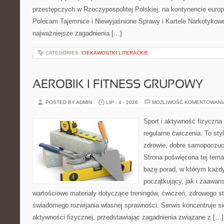
przestępczych w Rzeczypospolitej Polskiej, na kontynencie europ
Polecam Tajemnice i Niewyjaśnione Sprawy i Kartele Narkotykowe.
najważniejsze zagadnienia […]
CATEGORIES:
CIEKAWOSTKI LITERACKIE
AEROBIK I FITNESS GRUPOWY
POSTED BY ADMIN
LIP - 4 - 2026
MOŻLIWOŚĆ KOMENTOWAN
Sport i aktywność fizyczna 
regularne ćwiczenia. To sty
zdrowie, dobre samopoczuci
Strona poświęcona tej tem
bazę porad, w którym każdy
początkujący, jak i zaawa
wartościowe materiały dotyczące treningów, ćwiczeń, zdrowego st
świadomego rozwijania własnej sprawności. Serwis koncentruje s
aktywności fizycznej, przedstawiając zagadnienia związane z […]