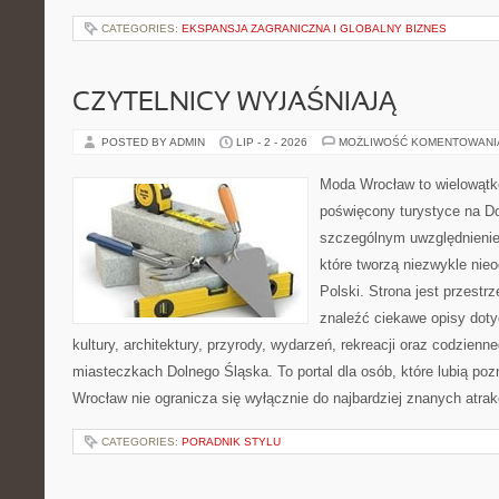
CATEGORIES:
EKSPANSJA ZAGRANICZNA I GLOBALNY BIZNES
CZYTELNICY WYJAŚNIAJĄ
POSTED BY ADMIN
LIP - 2 - 2026
MOŻLIWOŚĆ KOMENTOWAN
Moda Wrocław to wielowątk
poświęcony turystyce na D
szczególnym uwzględnienie
które tworzą niezwykle nie
Polski. Strona jest przestr
znaleźć ciekawe opisy dotyc
kultury, architektury, przyrody, wydarzeń, rekreacji oraz codzienn
miasteczkach Dolnego Śląska. To portal dla osób, które lubią poz
Wrocław nie ogranicza się wyłącznie do najbardziej znanych atrakc
CATEGORIES:
PORADNIK STYLU