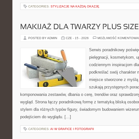
CATEGORIES:
STYLIZACJE NA KAŻDĄ OKAZJĘ
MAKIJAŻ DLA TWARZY PLUS SIZE
POSTED BY ADMIN
CZE - 15 - 2026
MOŻLIWOŚĆ KOMENTOWA
Serwis poradnikowy poświęc
pielęgnacji, kosmetykom, u
codziennym inspiracjom dla
podkreślać swój charakter n
miejsce stworzone z myślą 
szukają przystępnych pora
komponowania zestawów, dbania o cerę, trendów oraz sprawdzon
wygląd. Strona łączy poradnikową formę z tematyką bliską osobom
stylem dla różnych typów figury, świadomym budowaniem wizerun
podejściem do wyglądu. […]
CATEGORIES:
AI W GRAFICE I FOTOGRAFII