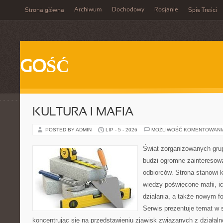
Archiwum
Dochodowy
Rosjanie
Strona główna
Spis Treści
GOŚĆ
KULTURA I MAFIA
POSTED BY ADMIN
LIP - 5 - 2026
MOŻLIWOŚĆ KOMENTOWAN
Świat zorganizowanych grup
budzi ogromne zainteresowa
odbiorców. Strona stanowi
wiedzy poświęcone mafii, i
działania, a także nowym f
Serwis prezentuje temat w 
koncentrując się na przedstawieniu zjawisk związanych z działal