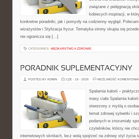
związane z pielęgnacją skó
kobiecych inspiracji, w kt
konkretne poradniki, jak i pomysły na codzienny wygląd. Polecam 
wizażystów i Stylizacja fryzur. Tematyka strony skupia się przed
nie ogranicza się […]
CATEGORIES:
WĘDKARSTWO A ZDROWIE
PORADNIK SUPLEMENTACYJNY
POSTED BY ADMIN
CZE - 18 - 2026
MOŻLIWOŚĆ KOMENTOWA
Spalarnia kalorii – praktyc
masy ciała Spalarnia kalorii
stworzony z myślą o osoba
temat zdrowej sylwetki i sz
podanych w zrozumiały spos
czytelników, którzy nie chc
internetowych skrótach, lecz wolą spojrzeć na zdrowy styl życia 