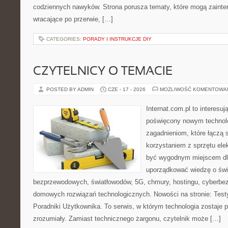
codziennych nawyków. Strona porusza tematy, które mogą zaint
wracające po przerwie, […]
CATEGORIES:
PORADY I INSTRUKCJE DIY
CZYTELNICY O TEMACIE
POSTED BY ADMIN
CZE - 17 - 2026
MOŻLIWOŚĆ KOMENTOWA
Internat.com.pl to interesu
poświęcony nowym technol
zagadnieniom, które łączą 
korzystaniem z sprzętu ele
być wygodnym miejscem dla
uporządkować wiedzę o świec
bezprzewodowych, światłowodów, 5G, chmury, hostingu, cyberbe
domowych rozwiązań technologicznych. Nowości na stronie: Testy
Poradniki Użytkownika. To serwis, w którym technologia zostaje
zrozumiały. Zamiast technicznego żargonu, czytelnik może […]