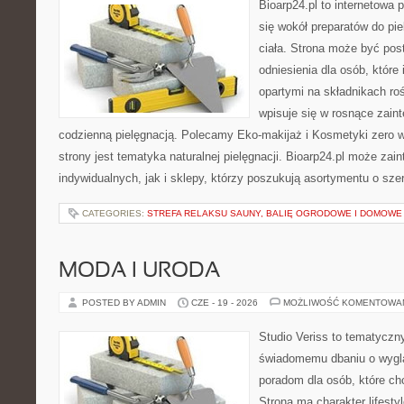
Bioarp24.pl to internetowa 
się wokół preparatów do pie
ciała. Strona może być pos
odniesienia dla osób, które
opartymi na składnikach roś
wpisuje się w rosnące zain
codzienną pielęgnacją. Polecamy Eko-makijaż i Kosmetyki zer
strony jest tematyka naturalnej pielęgnacji. Bioarp24.pl może za
indywidualnych, jak i sklepy, którzy poszukują asortymentu o sz
CATEGORIES:
STREFA RELAKSU SAUNY, BALIĘ OGRODOWE I DOMOWE
MODA I URODA
POSTED BY ADMIN
CZE - 19 - 2026
MOŻLIWOŚĆ KOMENTOWA
Studio Veriss to tematyczn
świadomemu dbaniu o wygl
poradom dla osób, które ch
Strona ma charakter lifesty