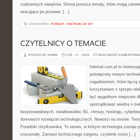
codziennych nawyków. Strona porusza tematy, które mogą zaint
wracające po przerwie, […]
CATEGORIES:
PORADY I INSTRUKCJE DIY
CZYTELNICY O TEMACIE
POSTED BY ADMIN
CZE - 17 - 2026
MOŻLIWOŚĆ KOMENTOWA
Internat.com.pl to interesu
poświęcony nowym technol
zagadnieniom, które łączą 
korzystaniem z sprzętu ele
być wygodnym miejscem dla
uporządkować wiedzę o świec
bezprzewodowych, światłowodów, 5G, chmury, hostingu, cyberbe
domowych rozwiązań technologicznych. Nowości na stronie: Testy
Poradniki Użytkownika. To serwis, w którym technologia zostaje
zrozumiały. Zamiast technicznego żargonu, czytelnik może […]