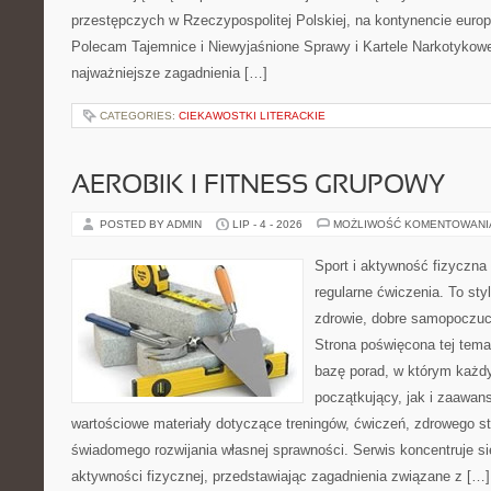
przestępczych w Rzeczypospolitej Polskiej, na kontynencie europ
Polecam Tajemnice i Niewyjaśnione Sprawy i Kartele Narkotykowe.
najważniejsze zagadnienia […]
CATEGORIES:
CIEKAWOSTKI LITERACKIE
AEROBIK I FITNESS GRUPOWY
POSTED BY ADMIN
LIP - 4 - 2026
MOŻLIWOŚĆ KOMENTOWAN
Sport i aktywność fizyczna 
regularne ćwiczenia. To sty
zdrowie, dobre samopoczuci
Strona poświęcona tej tem
bazę porad, w którym każdy
początkujący, jak i zaawa
wartościowe materiały dotyczące treningów, ćwiczeń, zdrowego st
świadomego rozwijania własnej sprawności. Serwis koncentruje s
aktywności fizycznej, przedstawiając zagadnienia związane z […]