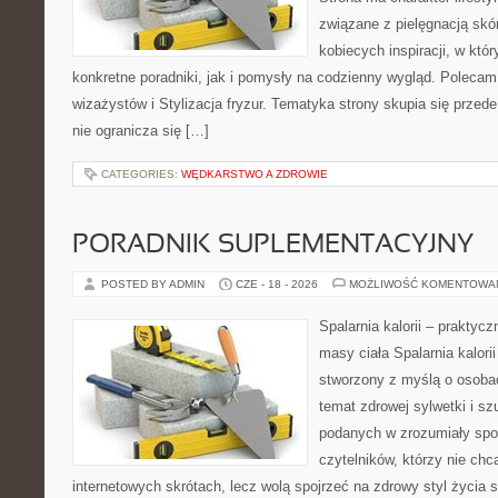
związane z pielęgnacją skó
kobiecych inspiracji, w kt
konkretne poradniki, jak i pomysły na codzienny wygląd. Polecam 
wizażystów i Stylizacja fryzur. Tematyka strony skupia się przed
nie ogranicza się […]
CATEGORIES:
WĘDKARSTWO A ZDROWIE
PORADNIK SUPLEMENTACYJNY
POSTED BY ADMIN
CZE - 18 - 2026
MOŻLIWOŚĆ KOMENTOWA
Spalarnia kalorii – praktyc
masy ciała Spalarnia kalorii
stworzony z myślą o osoba
temat zdrowej sylwetki i sz
podanych w zrozumiały spos
czytelników, którzy nie chc
internetowych skrótach, lecz wolą spojrzeć na zdrowy styl życia 