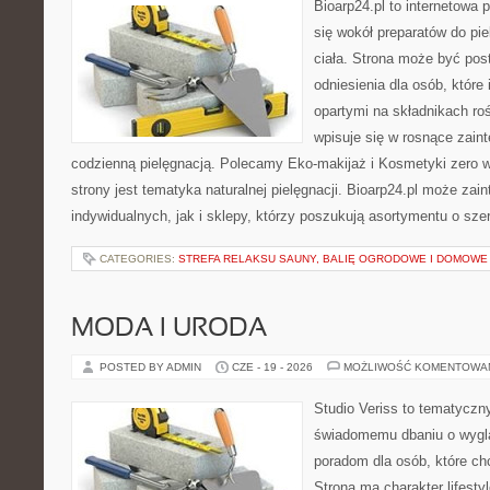
Bioarp24.pl to internetowa 
się wokół preparatów do pie
ciała. Strona może być pos
odniesienia dla osób, które
opartymi na składnikach roś
wpisuje się w rosnące zain
codzienną pielęgnacją. Polecamy Eko-makijaż i Kosmetyki zer
strony jest tematyka naturalnej pielęgnacji. Bioarp24.pl może za
indywidualnych, jak i sklepy, którzy poszukują asortymentu o sz
CATEGORIES:
STREFA RELAKSU SAUNY, BALIĘ OGRODOWE I DOMOWE
MODA I URODA
POSTED BY ADMIN
CZE - 19 - 2026
MOŻLIWOŚĆ KOMENTOWA
Studio Veriss to tematyczn
świadomemu dbaniu o wygl
poradom dla osób, które ch
Strona ma charakter lifesty