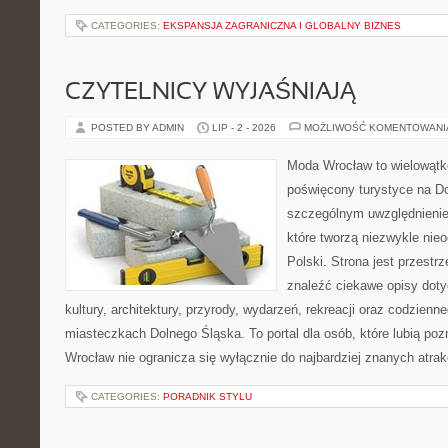
CATEGORIES:
EKSPANSJA ZAGRANICZNA I GLOBALNY BIZNES
CZYTELNICY WYJAŚNIAJĄ
POSTED BY ADMIN
LIP - 2 - 2026
MOŻLIWOŚĆ KOMENTOWAN
Moda Wrocław to wielowątk
poświęcony turystyce na D
szczególnym uwzględnienie
które tworzą niezwykle nie
Polski. Strona jest przestr
znaleźć ciekawe opisy dotyc
kultury, architektury, przyrody, wydarzeń, rekreacji oraz codzienn
miasteczkach Dolnego Śląska. To portal dla osób, które lubią poz
Wrocław nie ogranicza się wyłącznie do najbardziej znanych atrakc
CATEGORIES:
PORADNIK STYLU