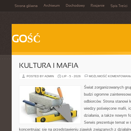
Archiwum
Dochodowy
Rosjanie
Strona główna
Spis Treści
GOŚĆ
KULTURA I MAFIA
POSTED BY ADMIN
LIP - 5 - 2026
MOŻLIWOŚĆ KOMENTOWAN
Świat zorganizowanych grup
budzi ogromne zainteresowa
odbiorców. Strona stanowi
wiedzy poświęcone mafii, i
działania, a także nowym f
Serwis prezentuje temat w 
koncentrując się na przedstawieniu zjawisk związanych z działal