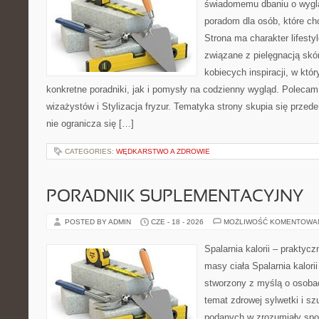
świadomemu dbaniu o wygl
poradom dla osób, które ch
Strona ma charakter lifesty
związane z pielęgnacją skó
kobiecych inspiracji, w kt
konkretne poradniki, jak i pomysły na codzienny wygląd. Polecam 
wizażystów i Stylizacja fryzur. Tematyka strony skupia się przed
nie ogranicza się […]
CATEGORIES:
WĘDKARSTWO A ZDROWIE
PORADNIK SUPLEMENTACYJNY
POSTED BY ADMIN
CZE - 18 - 2026
MOŻLIWOŚĆ KOMENTOWA
Spalarnia kalorii – praktyc
masy ciała Spalarnia kalorii
stworzony z myślą o osoba
temat zdrowej sylwetki i sz
podanych w zrozumiały spos