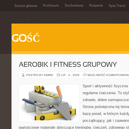
Archiwum
Dochodowy
Rosjanie
Strona główna
Spis Treści
GOŚĆ
AEROBIK I FITNESS GRUPOWY
POSTED BY ADMIN
LIP - 4 - 2026
MOŻLIWOŚĆ KOMENTOWAN
Sport i aktywność fizyczna 
regularne ćwiczenia. To sty
zdrowie, dobre samopoczuci
Strona poświęcona tej tem
bazę porad, w którym każdy
początkujący, jak i zaawa
wartościowe materiały dotyczące treningów, ćwiczeń, zdrowego st