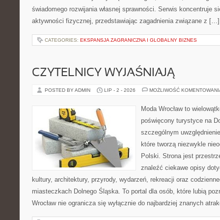
świadomego rozwijania własnej sprawności. Serwis koncentruje s
aktywności fizycznej, przedstawiając zagadnienia związane z […]
CATEGORIES:
EKSPANSJA ZAGRANICZNA I GLOBALNY BIZNES
CZYTELNICY WYJAŚNIAJĄ
POSTED BY ADMIN
LIP - 2 - 2026
MOŻLIWOŚĆ KOMENTOWAN
Moda Wrocław to wielowątk
poświęcony turystyce na D
szczególnym uwzględnienie
które tworzą niezwykle nie
Polski. Strona jest przestr
znaleźć ciekawe opisy dotyc
kultury, architektury, przyrody, wydarzeń, rekreacji oraz codzienn
miasteczkach Dolnego Śląska. To portal dla osób, które lubią poz
Wrocław nie ogranicza się wyłącznie do najbardziej znanych atrakc