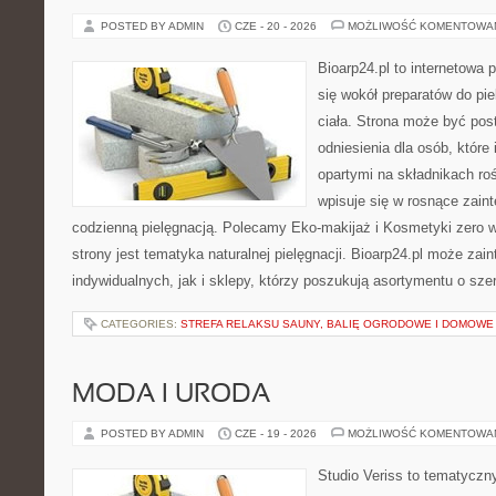
POSTED BY ADMIN
CZE - 20 - 2026
MOŻLIWOŚĆ KOMENTOWA
Bioarp24.pl to internetowa 
się wokół preparatów do pie
ciała. Strona może być pos
odniesienia dla osób, które
opartymi na składnikach roś
wpisuje się w rosnące zain
codzienną pielęgnacją. Polecamy Eko-makijaż i Kosmetyki zer
strony jest tematyka naturalnej pielęgnacji. Bioarp24.pl może za
indywidualnych, jak i sklepy, którzy poszukują asortymentu o sz
CATEGORIES:
STREFA RELAKSU SAUNY, BALIĘ OGRODOWE I DOMOWE
MODA I URODA
POSTED BY ADMIN
CZE - 19 - 2026
MOŻLIWOŚĆ KOMENTOWA
Studio Veriss to tematyczn