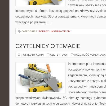
czytelników, którzy nie chc
internetowych skrótach, lecz wolą spojrzeć na zdrowy styl życia 
codziennych nawyków. Strona porusza tematy, które mogą zaint
wracające po przerwie, […]
CATEGORIES:
PORADY I INSTRUKCJE DIY
CZYTELNICY O TEMACIE
POSTED BY ADMIN
CZE - 17 - 2026
MOŻLIWOŚĆ KOMENTOWA
Internat.com.pl to interesu
poświęcony nowym technol
zagadnieniom, które łączą 
korzystaniem z sprzętu ele
być wygodnym miejscem dla
uporządkować wiedzę o świec
bezprzewodowych, światłowodów, 5G, chmury, hostingu, cyberbe
domowych rozwiązań technologicznych. Nowości na stronie: Testy