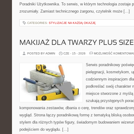
Poradniki Użytkownika. To serwis, w którym technologia zostaje
zrozumiały. Zamiast technicznego żargonu, czytelnik może […]
CATEGORIES:
STYLIZACJE NA KAŻDĄ OKAZJĘ
MAKIJAŻ DLA TWARZY PLUS SIZE
POSTED BY ADMIN
CZE - 15 - 2026
MOŻLIWOŚĆ KOMENTOWA
Serwis poradnikowy poświęc
pielęgnacji, kosmetykom, u
codziennym inspiracjom dla
podkreślać swój charakter n
miejsce stworzone z myślą 
szukają przystępnych pora
komponowania zestawów, dbania o cerę, trendów oraz sprawdzon
wygląd. Strona łączy poradnikową formę z tematyką bliską osobom
stylem dla różnych typów figury, świadomym budowaniem wizerun
podejściem do wyglądu. […]