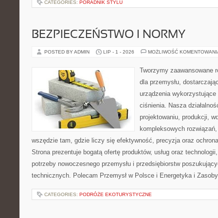
CATEGORIES:
PORADNIK STYLU
BEZPIECZEŃSTWO I NORMY
POSTED BY ADMIN
LIP - 1 - 2026
MOŻLIWOŚĆ KOMENTOWAN
Tworzymy zaawansowane ro
dla przemysłu, dostarczaj
urządzenia wykorzystujące
ciśnienia. Nasza działalnoś
projektowaniu, produkcji, w
kompleksowych rozwiązań, 
wszędzie tam, gdzie liczy się efektywność, precyzja oraz ochr
Strona prezentuje bogatą ofertę produktów, usług oraz technologii
potrzeby nowoczesnego przemysłu i przedsiębiorstw poszukując
technicznych. Polecam Przemysł w Polsce i Energetyka i Zasoby
CATEGORIES:
PODRÓŻE EKOTURYSTYCZNE