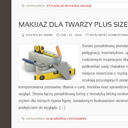
CATEGORIES:
STYLIZACJE NA KAŻDĄ OKAZJĘ
MAKIJAŻ DLA TWARZY PLUS SIZE
POSTED BY ADMIN
CZE - 15 - 2026
MOŻLIWOŚĆ KOMENTOWA
Serwis poradnikowy poświęc
pielęgnacji, kosmetykom, u
codziennym inspiracjom dla
podkreślać swój charakter n
miejsce stworzone z myślą 
szukają przystępnych pora
komponowania zestawów, dbania o cerę, trendów oraz sprawdzon
wygląd. Strona łączy poradnikową formę z tematyką bliską osobom
stylem dla różnych typów figury, świadomym budowaniem wizerun
podejściem do wyglądu. […]
CATEGORIES:
AI W GRAFICE I FOTOGRAFII