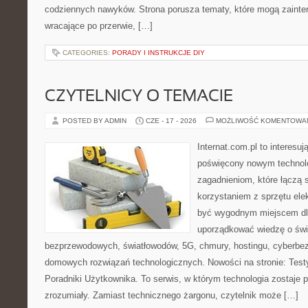
codziennych nawyków. Strona porusza tematy, które mogą zaint
wracające po przerwie, […]
CATEGORIES:
PORADY I INSTRUKCJE DIY
CZYTELNICY O TEMACIE
POSTED BY ADMIN
CZE - 17 - 2026
MOŻLIWOŚĆ KOMENTOWA
Internat.com.pl to interesu
poświęcony nowym technol
zagadnieniom, które łączą 
korzystaniem z sprzętu ele
być wygodnym miejscem dla
uporządkować wiedzę o świec
bezprzewodowych, światłowodów, 5G, chmury, hostingu, cyberbe
domowych rozwiązań technologicznych. Nowości na stronie: Testy
Poradniki Użytkownika. To serwis, w którym technologia zostaje
zrozumiały. Zamiast technicznego żargonu, czytelnik może […]