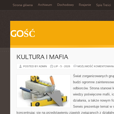
Archiwum
Dochodowy
Rosjanie
Strona główna
Spis Treści
GOŚĆ
KULTURA I MAFIA
POSTED BY ADMIN
LIP - 5 - 2026
MOŻLIWOŚĆ KOMENTOWAN
Świat zorganizowanych grup
budzi ogromne zainteresowa
odbiorców. Strona stanowi
wiedzy poświęcone mafii, i
działania, a także nowym f
Serwis prezentuje temat w 
koncentrując się na przedstawieniu zjawisk związanych z działal