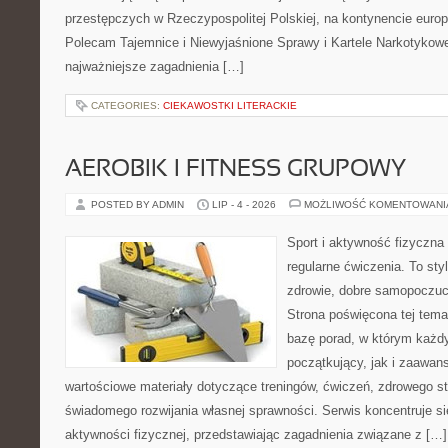
przestępczych w Rzeczypospolitej Polskiej, na kontynencie europ
Polecam Tajemnice i Niewyjaśnione Sprawy i Kartele Narkotykowe.
najważniejsze zagadnienia […]
CATEGORIES:
CIEKAWOSTKI LITERACKIE
AEROBIK I FITNESS GRUPOWY
POSTED BY ADMIN
LIP - 4 - 2026
MOŻLIWOŚĆ KOMENTOWAN
Sport i aktywność fizyczna 
regularne ćwiczenia. To sty
zdrowie, dobre samopoczuci
Strona poświęcona tej tem
bazę porad, w którym każdy
początkujący, jak i zaawa
wartościowe materiały dotyczące treningów, ćwiczeń, zdrowego st
świadomego rozwijania własnej sprawności. Serwis koncentruje s
aktywności fizycznej, przedstawiając zagadnienia związane z […]