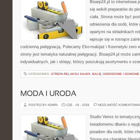
Bioarp24.pl to internetowa 
się wokół preparatów do pie
ciała. Strona może być pos
odniesienia dla osób, które
opartymi na składnikach roś
wpisuje się w rosnące zain
codzienną pielęgnacją. Polecamy Eko-makijaż i Kosmetyki zer
strony jest tematyka naturalnej pielęgnacji. Bioarp24.pl może za
indywidualnych, jak i sklepy, którzy poszukują asortymentu o sz
CATEGORIES:
STREFA RELAKSU SAUNY, BALIĘ OGRODOWE I DOMOWE
MODA I URODA
POSTED BY ADMIN
CZE - 19 - 2026
MOŻLIWOŚĆ KOMENTOWA
Studio Veriss to tematyczn
świadomemu dbaniu o wygl
poradom dla osób, które ch
Strona ma charakter lifesty