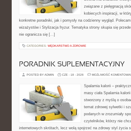
związane z pielęgnacją skó
kobiecych inspiracji, w kt
konkretne poradniki, jak i pomysły na codzienny wygląd. Polecam 
wizażystów i Stylizacja fryzur. Tematyka strony skupia się przed
nie ogranicza się […]
CATEGORIES:
WĘDKARSTWO A ZDROWIE
PORADNIK SUPLEMENTACYJNY
POSTED BY ADMIN
CZE - 18 - 2026
MOŻLIWOŚĆ KOMENTOWA
Spalarnia kalorii – praktyc
masy ciała Spalarnia kalorii
stworzony z myślą o osoba
temat zdrowej sylwetki i sz
podanych w zrozumiały spos
czytelników, którzy nie chc
internetowych skrótach, lecz wolą spojrzeć na zdrowy styl życia 