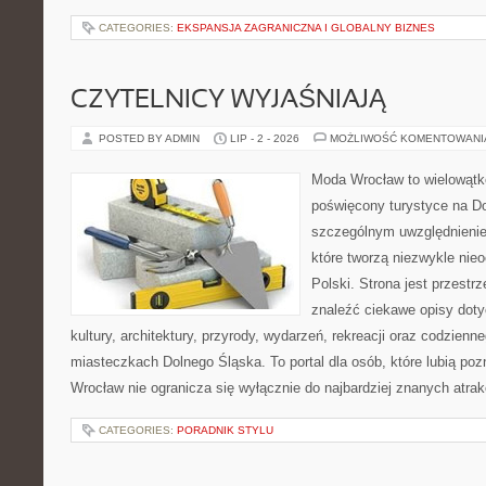
CATEGORIES:
EKSPANSJA ZAGRANICZNA I GLOBALNY BIZNES
CZYTELNICY WYJAŚNIAJĄ
POSTED BY ADMIN
LIP - 2 - 2026
MOŻLIWOŚĆ KOMENTOWAN
Moda Wrocław to wielowątk
poświęcony turystyce na D
szczególnym uwzględnienie
które tworzą niezwykle nie
Polski. Strona jest przestr
znaleźć ciekawe opisy dotyc
kultury, architektury, przyrody, wydarzeń, rekreacji oraz codzienn
miasteczkach Dolnego Śląska. To portal dla osób, które lubią poz
Wrocław nie ogranicza się wyłącznie do najbardziej znanych atrakc
CATEGORIES:
PORADNIK STYLU