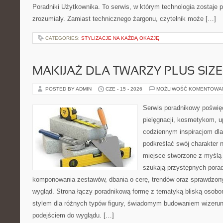
Poradniki Użytkownika. To serwis, w którym technologia zostaje
zrozumiały. Zamiast technicznego żargonu, czytelnik może […]
CATEGORIES:
STYLIZACJE NA KAŻDĄ OKAZJĘ
MAKIJAŻ DLA TWARZY PLUS SIZE
POSTED BY ADMIN
CZE - 15 - 2026
MOŻLIWOŚĆ KOMENTOWA
Serwis poradnikowy poświęc
pielęgnacji, kosmetykom, u
codziennym inspiracjom dla
podkreślać swój charakter n
miejsce stworzone z myślą 
szukają przystępnych pora
komponowania zestawów, dbania o cerę, trendów oraz sprawdzon
wygląd. Strona łączy poradnikową formę z tematyką bliską osobom
stylem dla różnych typów figury, świadomym budowaniem wizerun
podejściem do wyglądu. […]