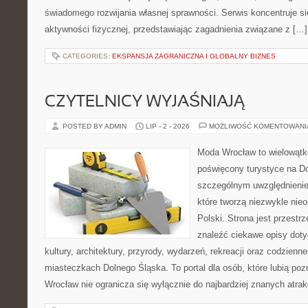
świadomego rozwijania własnej sprawności. Serwis koncentruje s
aktywności fizycznej, przedstawiając zagadnienia związane z […]
CATEGORIES:
EKSPANSJA ZAGRANICZNA I GLOBALNY BIZNES
CZYTELNICY WYJAŚNIAJĄ
POSTED BY ADMIN
LIP - 2 - 2026
MOŻLIWOŚĆ KOMENTOWAN
Moda Wrocław to wielowątk
poświęcony turystyce na D
szczególnym uwzględnienie
które tworzą niezwykle nie
Polski. Strona jest przestr
znaleźć ciekawe opisy dotyc
kultury, architektury, przyrody, wydarzeń, rekreacji oraz codzienn
miasteczkach Dolnego Śląska. To portal dla osób, które lubią poz
Wrocław nie ogranicza się wyłącznie do najbardziej znanych atrakc