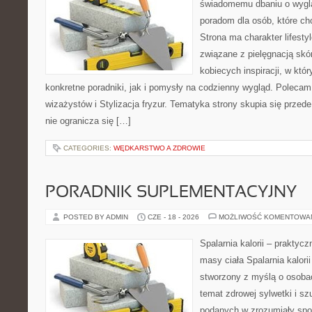
świadomemu dbaniu o wygl
poradom dla osób, które ch
Strona ma charakter lifesty
związane z pielęgnacją skó
kobiecych inspiracji, w kt
konkretne poradniki, jak i pomysły na codzienny wygląd. Polecam 
wizażystów i Stylizacja fryzur. Tematyka strony skupia się przed
nie ogranicza się […]
CATEGORIES:
WĘDKARSTWO A ZDROWIE
PORADNIK SUPLEMENTACYJNY
POSTED BY ADMIN
CZE - 18 - 2026
MOŻLIWOŚĆ KOMENTOWA
Spalarnia kalorii – praktyc
masy ciała Spalarnia kalorii
stworzony z myślą o osoba
temat zdrowej sylwetki i sz
podanych w zrozumiały spos