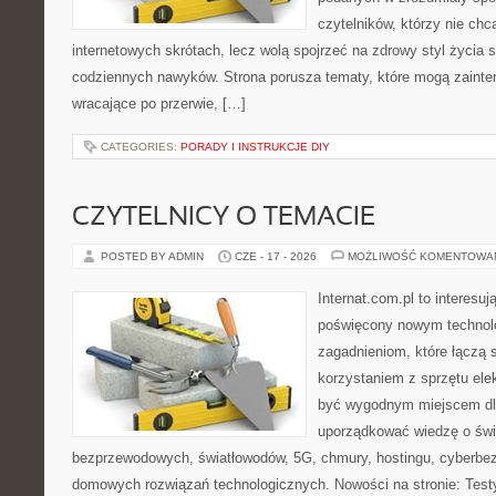
czytelników, którzy nie chc
internetowych skrótach, lecz wolą spojrzeć na zdrowy styl życia 
codziennych nawyków. Strona porusza tematy, które mogą zaint
wracające po przerwie, […]
CATEGORIES:
PORADY I INSTRUKCJE DIY
CZYTELNICY O TEMACIE
POSTED BY ADMIN
CZE - 17 - 2026
MOŻLIWOŚĆ KOMENTOWA
Internat.com.pl to interesu
poświęcony nowym technol
zagadnieniom, które łączą 
korzystaniem z sprzętu ele
być wygodnym miejscem dla
uporządkować wiedzę o świec
bezprzewodowych, światłowodów, 5G, chmury, hostingu, cyberbe
domowych rozwiązań technologicznych. Nowości na stronie: Testy