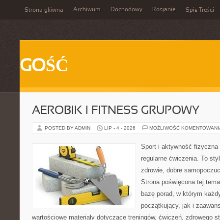
Archiwum
Dochodowy
Rosjanie
Strona główna
Spis Treści
GOŚĆ
AEROBIK I FITNESS GRUPOWY
POSTED BY ADMIN
LIP - 4 - 2026
MOŻLIWOŚĆ KOMENTOWAN
Sport i aktywność fizyczna 
regularne ćwiczenia. To sty
zdrowie, dobre samopoczuci
Strona poświęcona tej tem
bazę porad, w którym każdy
początkujący, jak i zaawa
wartościowe materiały dotyczące treningów, ćwiczeń, zdrowego st