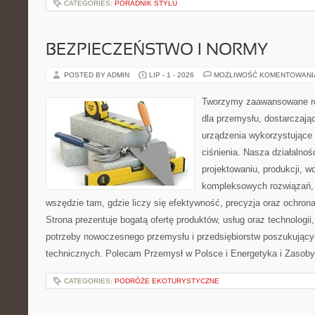
CATEGORIES:
PORADNIK STYLU
BEZPIECZEŃSTWO I NORMY
POSTED BY ADMIN
LIP - 1 - 2026
MOŻLIWOŚĆ KOMENTOWAN
Tworzymy zaawansowane ro
dla przemysłu, dostarczaj
urządzenia wykorzystujące
ciśnienia. Nasza działalnoś
projektowaniu, produkcji, w
kompleksowych rozwiązań, 
wszędzie tam, gdzie liczy się efektywność, precyzja oraz ochr
Strona prezentuje bogatą ofertę produktów, usług oraz technologii
potrzeby nowoczesnego przemysłu i przedsiębiorstw poszukując
technicznych. Polecam Przemysł w Polsce i Energetyka i Zasoby
CATEGORIES:
PODRÓŻE EKOTURYSTYCZNE