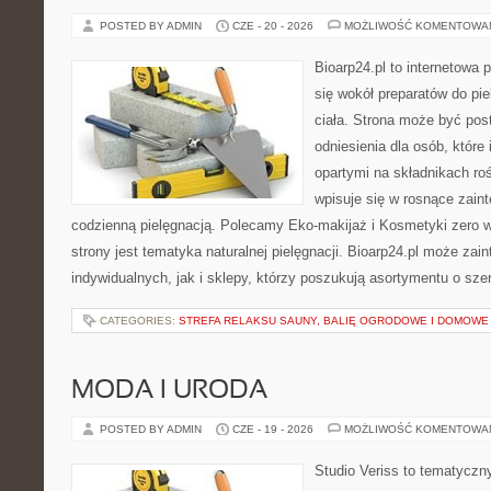
POSTED BY ADMIN
CZE - 20 - 2026
MOŻLIWOŚĆ KOMENTOWA
Bioarp24.pl to internetowa 
się wokół preparatów do pie
ciała. Strona może być pos
odniesienia dla osób, które
opartymi na składnikach roś
wpisuje się w rosnące zain
codzienną pielęgnacją. Polecamy Eko-makijaż i Kosmetyki zer
strony jest tematyka naturalnej pielęgnacji. Bioarp24.pl może za
indywidualnych, jak i sklepy, którzy poszukują asortymentu o sz
CATEGORIES:
STREFA RELAKSU SAUNY, BALIĘ OGRODOWE I DOMOWE
MODA I URODA
POSTED BY ADMIN
CZE - 19 - 2026
MOŻLIWOŚĆ KOMENTOWA
Studio Veriss to tematyczn