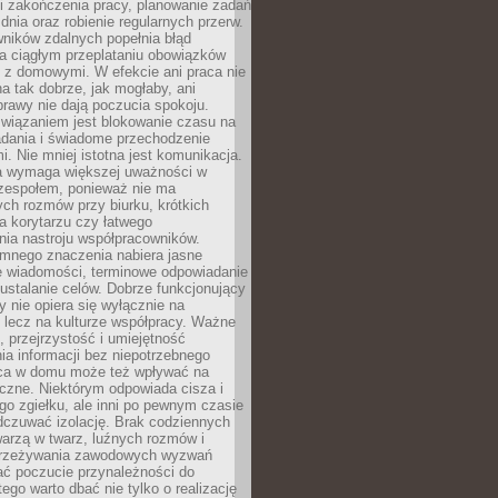
i zakończenia pracy, planowanie zadań
dnia oraz robienie regularnych przerw.
ników zdalnych popełnia błąd
a ciągłym przeplataniu obowiązków
z domowymi. W efekcie ani praca nie
a tak dobrze, jak mogłaby, ani
rawy nie dają poczucia spokoju.
wiązaniem jest blokowanie czasu na
adania i świadome przechodzenie
i. Nie mniej istotna jest komunikacja.
a wymaga większej uważności w
 zespołem, ponieważ nie ma
ch rozmów przy biurku, krótkich
na korytarzu czy łatwego
ia nastroju współpracowników.
omnego znaczenia nabiera jasne
e wiadomości, terminowe odpowiadanie
 ustalanie celów. Dobrze funkcjonujący
y nie opiera się wyłącznie na
 lecz na kulturze współpracy. Ważne
e, przejrzystość i umiejętność
a informacji bez niepotrzebnego
ca w domu może też wpływać na
eczne. Niektórym odpowiada cisza i
go zgiełku, ale inni po pewnym czasie
dczuwać izolację. Brak codziennych
arzą w twarz, luźnych rozmów i
przeżywania zawodowych wyzwań
ać poczucie przynależności do
tego warto dbać nie tylko o realizację