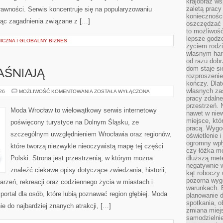
krajobraz w
zaletą pracy
rawności. Serwis koncentruje się na popularyzowaniu
koniecznośc
jąc zagadnienia związane z […]
oszczędzać c
to możliwość
lepsze godz
ICZNA I GLOBALNY BIZNES
życiem rodz
własnym har
od razu dob
dom staje si
AŚNIAJĄ
rozproszenie
kończy. Dlat
własnych za
CZYTELNICY
026
MOŻLIWOŚĆ KOMENTOWANIA
ZOSTAŁA WYŁĄCZONA
WYJAŚNIAJĄ
pracy zdalne
przestrzeń. 
Moda Wrocław to wielowątkowy serwis internetowy
nawet w nie
miejsce, któ
poświęcony turystyce na Dolnym Śląsku, ze
pracą. Wygod
szczególnym uwzględnieniem Wrocławia oraz regionów,
oświetlenie 
ogromny wpł
które tworzą niezwykle nieoczywistą mapę tej części
czy łóżka m
Polski. Strona jest przestrzenią, w którym można
dłuższą metę
negatywnie 
znaleźć ciekawe opisy dotyczące zwiedzania, historii,
kąt roboczy
pozorna wyg
ydarzeń, rekreacji oraz codziennego życia w miastach i
warunkach. 
ortal dla osób, które lubią poznawać region głębiej. Moda
planowanie d
spotkania, 
e do najbardziej znanych atrakcji, […]
zmiana miej
samodzielni