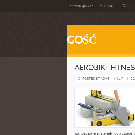
Archiwum
Docho
Strona główna
GOŚĆ
AEROBIK I FITN
POSTED BY ADMIN
LIP - 4 - 2
wartościowe materiały dotyczące t