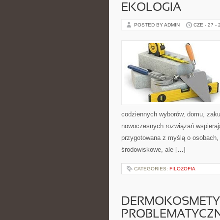
EKOLOGIA
POSTED BY ADMIN
CZE - 27 -
codziennych wyborów, domu, zakupó
nowoczesnych rozwiązań wspierając
przygotowana z myślą o osobach, 
środowiskowe, ale […]
CATEGORIES:
FILOZOFIA
DERMOKOSMETYK
PROBLEMATYCZ