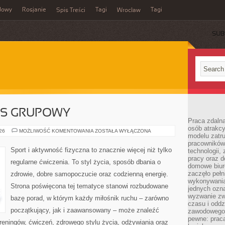
dowy
Rosjanie
Tagi
Tagi
Spis Treści
Wrocław
SUB
ESS GRUPOWY
Praca zdalna
osób atrakc
AEROBIK
026
MOŻLIWOŚĆ KOMENTOWANIA
ZOSTAŁA WYŁĄCZONA
modelu zatru
I
FITNESS
pracowników 
GRUPOWY
Sport i aktywność fizyczna to znacznie więcej niż tylko
technologii,
pracy oraz d
regularne ćwiczenia. To styl życia, sposób dbania o
domowe biur
zaczęło pełn
zdrowie, dobre samopoczucie oraz codzienną energię.
wykonywani
Strona poświęcona tej tematyce stanowi rozbudowane
jednych ozn
wyzwanie zw
bazę porad, w którym każdy miłośnik ruchu – zarówno
czasu i oddz
początkujący, jak i zaawansowany – może znaleźć
zawodowego.
pewne: praca
reningów, ćwiczeń, zdrowego stylu życia, odżywiania oraz