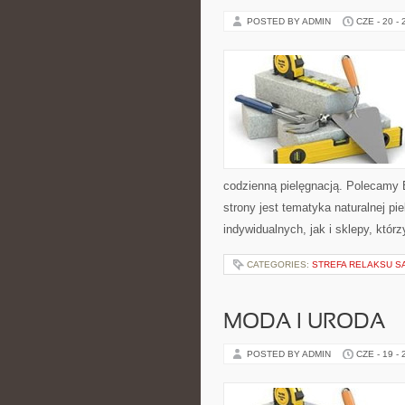
POSTED BY ADMIN
CZE - 20 -
codzienną pielęgnacją. Polecamy
strony jest tematyka naturalnej pi
indywidualnych, jak i sklepy, któ
CATEGORIES:
STREFA RELAKSU S
MODA I URODA
POSTED BY ADMIN
CZE - 19 -