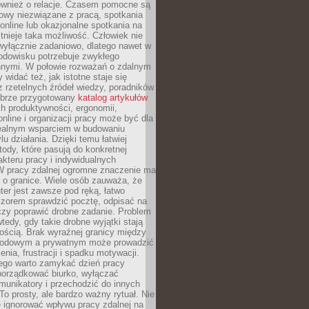
również o relacje. Czasem pomocne są
owy niezwiązane z pracą, spotkania
 online lub okazjonalne spotkania na
istnieje taka możliwość. Człowiek nie
wyłącznie zadaniowo, dlatego nawet w
odowisku potrzebuje zwykłego
innymi. W połowie rozważań o zdalnym
 widać też, jak istotne staje się
z rzetelnych źródeł wiedzy, poradników
dobrze przygotowany
katalog artykułów
h produktywności, ergonomii,
nline i organizacji pracy może być dla
realnym wsparciem w budowaniu
lu działania. Dzięki temu łatwiej
ody, które pasują do konkretnej
akteru pracy i indywidualnych
 W pracy zdalnej ogromne znaczenie ma
 o granice. Wiele osób zauważa, że
er jest zawsze pod ręką, łatwo
czorem sprawdzić pocztę, odpisać na
zy poprawić drobne zadanie. Problem
wtedy, gdy takie drobne wyjątki stają
ością. Brak wyraźnej granicy między
odowym a prywatnym może prowadzić
nia, frustracji i spadku motywacji.
tego warto zamykać dzień pracy
porządkować biurko, wyłączać
unikatory i przechodzić do innych
To prosty, ale bardzo ważny rytuał. Nie
 ignorować wpływu pracy zdalnej na