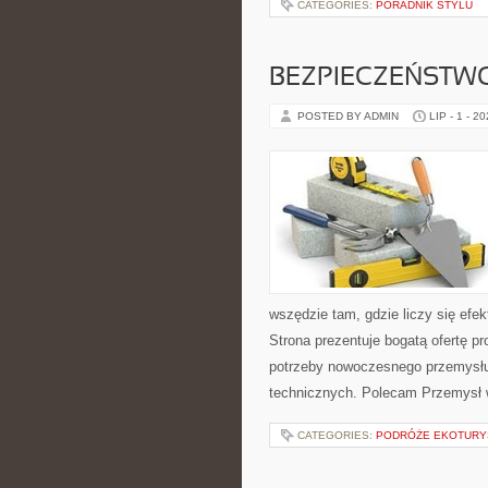
CATEGORIES:
PORADNIK STYLU
BEZPIECZEŃSTW
POSTED BY ADMIN
LIP - 1 - 2
wszędzie tam, gdzie liczy się ef
Strona prezentuje bogatą ofertę pr
potrzeby nowoczesnego przemysłu
technicznych. Polecam Przemysł w
CATEGORIES:
PODRÓŻE EKOTURY