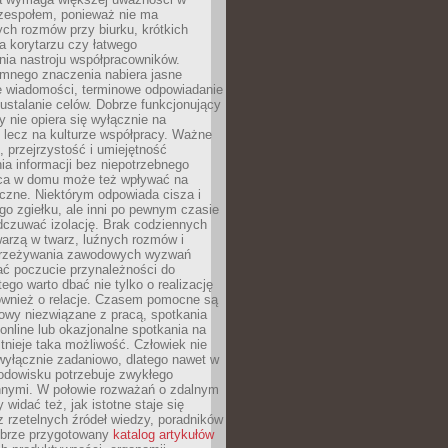
 zespołem, ponieważ nie ma
ch rozmów przy biurku, krótkich
na korytarzu czy łatwego
ia nastroju współpracowników.
omnego znaczenia nabiera jasne
e wiadomości, terminowe odpowiadanie
 ustalanie celów. Dobrze funkcjonujący
y nie opiera się wyłącznie na
 lecz na kulturze współpracy. Ważne
e, przejrzystość i umiejętność
a informacji bez niepotrzebnego
ca w domu może też wpływać na
eczne. Niektórym odpowiada cisza i
go zgiełku, ale inni po pewnym czasie
dczuwać izolację. Brak codziennych
arzą w twarz, luźnych rozmów i
przeżywania zawodowych wyzwań
ać poczucie przynależności do
tego warto dbać nie tylko o realizację
również o relacje. Czasem pomocne są
owy niezwiązane z pracą, spotkania
 online lub okazjonalne spotkania na
istnieje taka możliwość. Człowiek nie
wyłącznie zadaniowo, dlatego nawet w
odowisku potrzebuje zwykłego
innymi. W połowie rozważań o zdalnym
 widać też, jak istotne staje się
z rzetelnych źródeł wiedzy, poradników
dobrze przygotowany
katalog artykułów