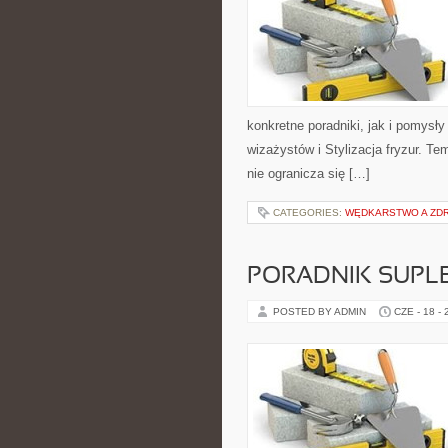
konkretne poradniki, jak i pomysły
wizażystów i Stylizacja fryzur. T
nie ogranicza się […]
CATEGORIES:
WĘDKARSTWO A ZD
PORADNIK SUPL
POSTED BY ADMIN
CZE - 18 -