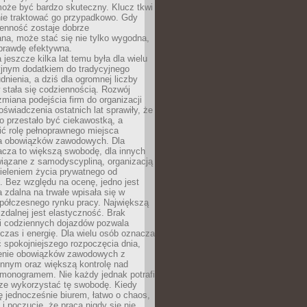
oże być bardzo skuteczny. Klucz tkwi
nie traktować go przypadkowo. Gdy
ienność zostaje dobrze
na, może stać się nie tylko wygodna,
aprawdę efektywna.
 jeszcze kilka lat temu była dla wielu
yjnym dodatkiem do tradycyjnego
dnienia, a dziś dla ogromnej liczby
stała się codziennością. Rozwój
 zmiana podejścia firm do organizacji
oświadczenia ostatnich lat sprawiły, że
o przestało być ciekawostką, a
ić rolę pełnoprawnego miejsca
a obowiązków zawodowych. Dla
acza to większą swobodę, dla innych
iązane z samodyscypliną, organizacją
ieleniem życia prywatnego od
 Bez względu na ocenę, jedno jest
 zdalna na trwałe wpisała się w
spółczesnego rynku pracy. Największą
 zdalnej jest elastyczność. Brak
i codziennych dojazdów pozwala
zas i energię. Dla wielu osób oznacza
 spokojniejszego rozpoczęcia dnia,
enie obowiązków zawodowych z
innym oraz większą kontrolę nad
monogramem. Nie każdy jednak potrafi
rze wykorzystać tę swobodę. Kiedy
ę jednocześnie biurem, łatwo o chaos,
 i poczucie, że praca nigdy się nie