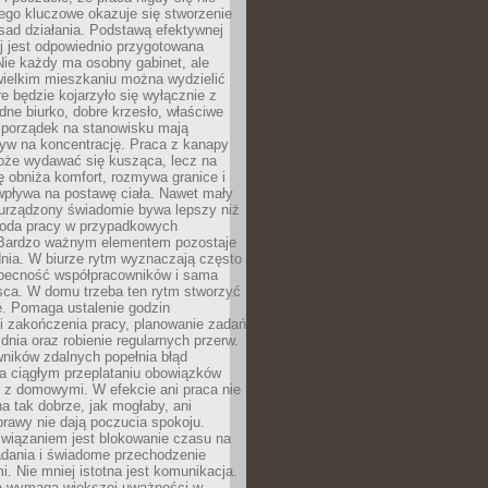
ego kluczowe okazuje się stworzenie
sad działania. Podstawą efektywnej
j jest odpowiednio przygotowana
Nie każdy ma osobny gabinet, ale
wielkim mieszkaniu można wydzielić
re będzie kojarzyło się wyłącznie z
ne biurko, dobre krzesło, właściwe
i porządek na stanowisku mają
yw na koncentrację. Praca z kanapy
oże wydawać się kusząca, lecz na
 obniża komfort, rozmywa granice i
wpływa na postawę ciała. Nawet mały
 urządzony świadomie bywa lepszy niż
oda pracy w przypadkowych
Bardzo ważnym elementem pozostaje
nia. W biurze rytm wyznaczają często
obecność współpracowników i sama
sca. W domu trzeba ten rytm stworzyć
e. Pomaga ustalenie godzin
i zakończenia pracy, planowanie zadań
dnia oraz robienie regularnych przerw.
ników zdalnych popełnia błąd
a ciągłym przeplataniu obowiązków
z domowymi. W efekcie ani praca nie
a tak dobrze, jak mogłaby, ani
rawy nie dają poczucia spokoju.
wiązaniem jest blokowanie czasu na
adania i świadome przechodzenie
i. Nie mniej istotna jest komunikacja.
a wymaga większej uważności w