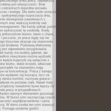
spółczesnego rynku pracy. Największą
 zdalnej jest elastyczność. Brak
i codziennych dojazdów pozwala
zas i energię. Dla wielu osób oznacza
 spokojniejszego rozpoczęcia dnia,
enie obowiązków zawodowych z
innym oraz większą kontrolę nad
monogramem. Nie każdy jednak potrafi
rze wykorzystać tę swobodę. Kiedy
ę jednocześnie biurem, łatwo o chaos,
 i poczucie, że praca nigdy się nie
ego kluczowe okazuje się stworzenie
sad działania. Podstawą efektywnej
j jest odpowiednio przygotowana
Nie każdy ma osobny gabinet, ale
wielkim mieszkaniu można wydzielić
re będzie kojarzyło się wyłącznie z
ne biurko, dobre krzesło, właściwe
i porządek na stanowisku mają
yw na koncentrację. Praca z kanapy
oże wydawać się kusząca, lecz na
 obniża komfort, rozmywa granice i
wpływa na postawę ciała. Nawet mały
 urządzony świadomie bywa lepszy niż
oda pracy w przypadkowych
Bardzo ważnym elementem pozostaje
nia. W biurze rytm wyznaczają często
obecność współpracowników i sama
sca. W domu trzeba ten rytm stworzyć
e. Pomaga ustalenie godzin