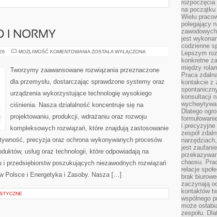
rozpoczęcia 
na początku 
Wielu pracow
polegający n
zawodowych 
O I NORMY
jest wykonan
codzienne sp
BEZPIECZEŃSTWO
026
MOŻLIWOŚĆ KOMENTOWANIA
ZOSTAŁA WYŁĄCZONA
Lepszym roz
I
konkretne z
NORMY
między rolam
Tworzymy zaawansowane rozwiązania przeznaczone
Praca zdaln
dla przemysłu, dostarczając sprawdzone systemy oraz
kontakcie z
spontaniczny
urządzenia wykorzystujące technologię wysokiego
konsultacji 
wychwytywan
ciśnienia. Nasza działalność koncentruje się na
Dlatego ogr
projektowaniu, produkcji, wdrażaniu oraz rozwoju
formułowani
i precyzyjne
kompleksowych rozwiązań, które znajdują zastosowanie
zespół zdaln
ektywność, precyzja oraz ochrona wykonywanych procesów.
narzędziach,
jest zaufani
oduktów, usług oraz technologii, które odpowiadają na
przekazywani
chaosu. Pra
 i przedsiębiorstw poszukujących niezawodnych rozwiązań
relacje społ
 Polsce i Energetyka i Zasoby. Nasza […]
brak biurowe
zaczynają o
kontaktów tw
STYCZNE
wspólnego 
może osłabi
zespołu. Dla