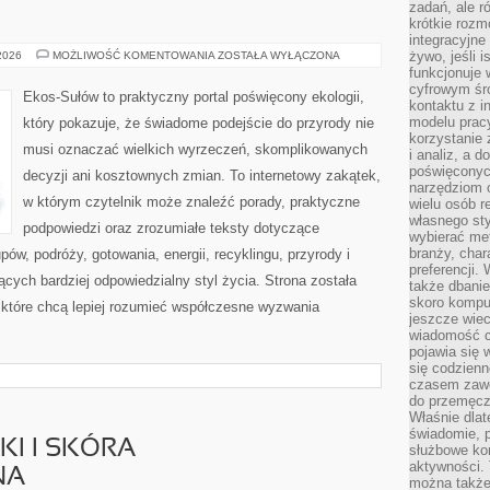
zadań, ale 
krótkie rozm
integracyjne
EKOLOGIA
żywo, jeśli 
 2026
MOŻLIWOŚĆ KOMENTOWANIA
ZOSTAŁA WYŁĄCZONA
funkcjonuje 
cyfrowym śr
Ekos-Sułów to praktyczny portal poświęcony ekologii,
kontaktu z 
modelu pracy
który pokazuje, że świadome podejście do przyrody nie
korzystanie 
musi oznaczać wielkich wyrzeczeń, skomplikowanych
i analiz, a 
poświęconyc
decyzji ani kosztownych zmian. To internetowy zakątek,
narzędziom o
w którym czytelnik może znaleźć porady, praktyczne
wielu osób 
własnego sty
podpowiedzi oraz zrozumiałe teksty dotyczące
wybierać met
branży, char
w, podróży, gotowania, energii, recyklingu, przyrody i
preferencji.
ych bardziej odpowiedzialny styl życia. Strona została
także dbanie
skoro komput
które chcą lepiej rozumieć współczesne wyzwania
jeszcze wie
wiadomość c
pojawia się 
się codzienn
czasem zaw
do przemęcze
Właśnie dla
świadomie, 
I I SKÓRA
służbowe kom
aktywności. 
NA
można także