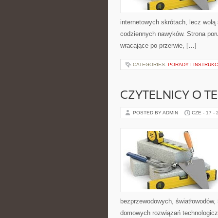
internetowych skrótach, lecz wolą
codziennych nawyków. Strona por
wracające po przerwie, […]
CATEGORIES:
PORADY I INSTRUKC
CZYTELNICY O T
POSTED BY ADMIN
CZE - 17 -
bezprzewodowych, światłowodów, 
domowych rozwiązań technologiczn