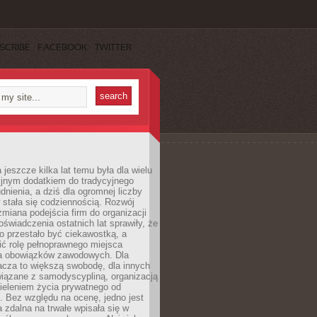
SCRIBE
FACEBOOK
TWITTER
 jeszcze kilka lat temu była dla wielu
yjnym dodatkiem do tradycyjnego
dnienia, a dziś dla ogromnej liczby
stała się codziennością. Rozwój
 zmiana podejścia firm do organizacji
oświadczenia ostatnich lat sprawiły, że
o przestało być ciekawostką, a
ić rolę pełnoprawnego miejsca
a obowiązków zawodowych. Dla
acza to większą swobodę, dla innych
iązane z samodyscypliną, organizacją
ieleniem życia prywatnego od
 Bez względu na ocenę, jedno jest
 zdalna na trwałe wpisała się w