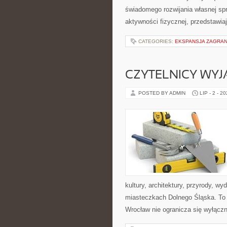
świadomego rozwijania własnej sp
aktywności fizycznej, przedstawia
CATEGORIES:
EKSPANSJA ZAGRAN
CZYTELNICY WYJ
POSTED BY ADMIN
LIP - 2 - 2
kultury, architektury, przyrody, w
miasteczkach Dolnego Śląska. To p
Wrocław nie ogranicza się wyłączni