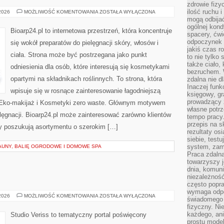
zdrowie fizy
ilość ruchu 
DERMOKOSMETYKI
 2026
MOŻLIWOŚĆ KOMENTOWANIA
ZOSTAŁA WYŁĄCZONA
I
mogą odbijać
SKÓRA
ogólnej kondy
PROBLEMATYCZNA
Bioarp24.pl to internetowa przestrzeń, która koncentruje
spacery, ćwi
odpoczynek o
się wokół preparatów do pielęgnacji skóry, włosów i
jakiś czas r
ciała. Strona może być postrzegana jako punkt
to nie tylko 
także ciało,
odniesienia dla osób, które interesują się kosmetykami
bezruchem. 
opartymi na składnikach roślinnych. To strona, która
zdalna nie d
Inaczej funk
wpisuje się w rosnące zainteresowanie łagodniejszą
księgowy, gr
prowadzący 
 Eko-makijaż i Kosmetyki zero waste. Głównym motywem
własne potrz
elęgnacji. Bioarp24.pl może zainteresować zarówno klientów
tempo pracy.
przepis na s
rzy poszukują asortymentu o szerokim […]
rezultaty os
siebie, test
system, zam
AUNY, BALIĘ OGRODOWE I DOMOWE SPA
Praca zdaln
towarzyszy j
dnia, komuni
niezależność
często popra
wymaga odpo
MODA
 2026
MOŻLIWOŚĆ KOMENTOWANIA
ZOSTAŁA WYŁĄCZONA
świadomego 
I
fizyczny. Ni
URODA
każdego, an
Studio Veriss to tematyczny portal poświęcony
prostu model