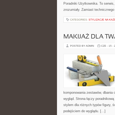
Poradniki Użytkownika. To serwis
zrozumiały. Zamiast technicznego
CATEGORIES:
STYLIZACJE NA KAŻ
MAKIJAŻ DLA TW
POSTED BY ADMIN
CZE - 15 -
komponowania zestawów, dbania o
wygląd. Strona łączy poradnikową 
stylem dla różnych typów figury,
podejściem do wyglądu. […]