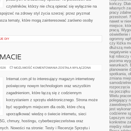
kończy. Dlat
czytelników, którzy nie chcą opierać się wyłącznie na
własnych za
pracy zdalne
 spojrzeć na zdrowy styl życia szerzej: przez pryzmat
przestrzeń. 
usza tematy, które mogą zainteresować zarówno osoby
nawet w nie
miejsce, któ
pracą. Wygod
oświetlenie 
ogromny wpł
JE DIY
czy łóżka m
dłuższą metę
negatywnie 
kąt roboczy
EMACIE
pozorna wyg
warunkach. 
CZYTELNICY
 2026
MOŻLIWOŚĆ KOMENTOWANIA
ZOSTAŁA WYŁĄCZONA
planowanie d
O
spotkania, 
TEMACIE
zmiana miej
Internat.com.pl to interesujący magazyn internetowy
samodzielni
poświęcony nowym technologiom oraz wszystkim
rozpoczęcia 
na początku 
zagadnieniom, które łączą się z codziennym
Wielu pracow
korzystaniem z sprzętu elektronicznego. Strona może
polegający n
zawodowych 
być wygodnym miejscem dla osób, które chcą
jest wykonan
codzienne sp
uporządkować wiedzę o świecie internetu, sieci
Lepszym roz
5G, chmury, hostingu, cyberbezpieczeństwa oraz
konkretne z
między rolam
ych. Nowości na stronie: Testy i Recenzje Sprzętu i
Praca zdaln