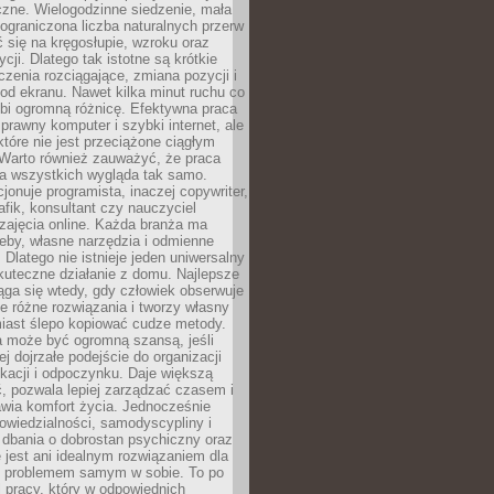
czne. Wielogodzinne siedzenie, mała
i ograniczona liczba naturalnych przerw
 się na kręgosłupie, wzroku oraz
cji. Dlatego tak istotne są krótkie
czenia rozciągające, zmiana pozycji i
d ekranu. Nawet kilka minut ruchu co
obi ogromną różnicę. Efektywna praca
sprawny komputer i szybki internet, ale
 które nie jest przeciążone ciągłym
Warto również zauważyć, że praca
la wszystkich wygląda tak samo.
cjonuje programista, inaczej copywriter,
afik, konsultant czy nauczyciel
zajęcia online. Każda branża ma
eby, własne narzędzia i odmienne
 Dlatego nie istnieje jeden uniwersalny
kuteczne działanie z domu. Najlepsze
iąga się wtedy, gdy człowiek obserwuje
uje różne rozwiązania i tworzy własny
iast ślepo kopiować cudze metody.
a może być ogromną szansą, jeśli
ej dojrzałe podejście do organizacji
kacji i odpoczynku. Daje większą
, pozwala lepiej zarządzać czasem i
wia komfort życia. Jednocześnie
wiedzialności, samodyscypliny i
dbania o dobrostan psychiczny oraz
e jest ani idealnym rozwiązaniem dla
i problemem samym w sobie. To po
 pracy, który w odpowiednich