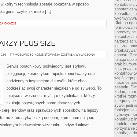
, w którym technologia zostaje pokazana w sposób
kontakcie z
spontaniczny
 żargonu, czytelnik może […]
konsultacji 
wychwytywan
Dlatego ogr
DĄ OKAZJĘ
formułowani
i precyzyjne
zespół zdaln
narzędziach,
ARZY PLUS SIZE
jest zaufani
przekazywani
MAKIJAŻ
chaosu. Pra
 2026
MOŻLIWOŚĆ KOMENTOWANIA
ZOSTAŁA WYŁĄCZONA
DLA
relacje społ
TWARZY
brak biurowe
PLUS
Serwis poradnikowy poświęcony jest stylowi,
SIZE
zaczynają o
kontaktów tw
pielęgnacji, kosmetykom, upiększaniu twarzy oraz
wspólnego 
codziennym inspiracjom dla osób, które chcą
może osłabi
zespołu. Dla
podkreślać swój charakter niezależnie od sylwetki. To
zadań, ale 
miejsce stworzone z myślą o czytelnikach, którzy
krótkie rozm
integracyjne
szukają przystępnych porad dotyczących
żywo, jeśli 
funkcjonuje 
 cerę, trendów oraz sprawdzonych sposobów na lepszy
cyfrowym śr
formę z tematyką bliską osobom, które interesują się
kontaktu z 
modelu pracy
 świadomym budowaniem wizerunku i indywidualnym
korzystanie 
i analiz, a 